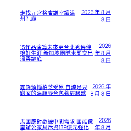
2026 年 8 月
走找九宮格會議室讀溫
州孔廟
8 日
2026
15作品演算未來更台北秀傳健
年 8 月
檢好生涯 新加坡團隊米蘭交出
溫柔謎底
8 日
2026 年
霆鋒煩惱柏芝受累 自誇是只
戀家的溫順野台包養經驗獸
8 月 8 日
2026
馬國應對數據中間需求 國能億
年 8 月
嵐辦公家具斥資139億元強化