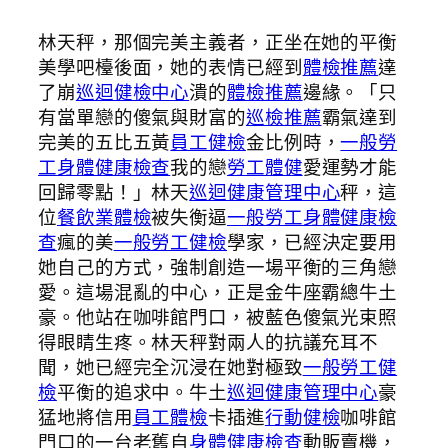
林天秤，那個完美主義者，正坐在她的平衡
美學吧檯後面，她的表情已經到
體檢推薦
達
了崩
巡迴健檢中心
潰的
體檢推薦
邊緣。「只
有當單戀的傻氣與財富的
巡檢推薦
霸氣達到
完美的五比五黃
員工健檢
金比例時，
一般勞
工身體健康檢查
我的戀
勞工體健
愛運勢才能
回歸零點！」林天
巡迴健康管理中心
秤，這
位
餐飲業體檢
被失衡逼
一般勞工身體健康檢
查
瘋的美
一般勞工健檢
學家，已經決定要用
她自己的方式，強制創造一場平衡的三角戀
愛。這場混亂的中心，正是金牛座霸總牛土
豪。他站在咖啡館門口，被藍色傻氣光束照
得眼睛生疼。林天秤對兩人的抗議充耳不
聞，她已經完全沉浸在她對極致
一般勞工健
檢
平衡的追求中。牛土
巡迴健康管理中心
豪
猛地將信用
員工體檢
卡插進
行動健檢
咖啡館
門口的一台老舊自
身體健康檢查
動販賣機，