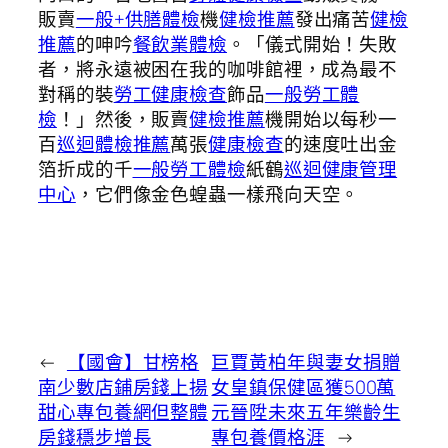
販賣
一般+供膳體檢
機
健檢推薦
發出痛苦
健檢
推薦
的呻吟
餐飲業體檢
。「儀式開始！失敗
者，將永遠被困在我的咖啡館裡，成為最不
對稱的裝
勞工健康檢查
飾品
一般勞工體
檢
！」然後，販賣
健檢推薦
機開始以每秒一
百
巡迴體檢推薦
萬張
健康檢查
的速度吐出金
箔折成的千
一般勞工體檢
紙鶴
巡迴健康管理
中心
，它們像金色蝗蟲一樣飛向天空。
←
【國會】甘榜格
巨賈黃柏年與妻女捐贈
南少數店鋪房錢上揚
女皇鎮保健區獲500萬
甜心專包養網但整體
元晉陞未來五年樂齡生
房錢穩步增長
專包養價格涯
→