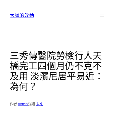
跳
至
大膽的改動
主
要
內
容
三秀傳醫院勞檢行人天
橋完工四個月仍不克不
及用 淡濱尼居平易近：
為何？
作者:
admin
分類:
未來