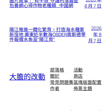
圖片故事｜“有牛哥”守護村落農查
包養網心得作物老種類_中國網
8 月 7 日
2026
陽江推進一體化繁育，打造海水種業
年 8
新窪地 廣東近半數海OSDER奧斯德零
件報價水魚苗“陽江育”
月 7 日
部落格
活動
大膽的改動
關於
商店
常見問題集
區塊版面配置
作者
佈景主題