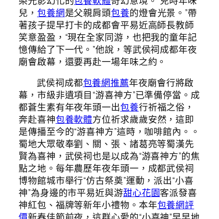
染光影幻化的
包養軟體
奇幻意境。“兒時年味
兒，
包養網
是父親肩頭
包養
的燈會光景。”帶
著孩子提早打卡的成都會平易近高師長教師
笑意盈盈，“現在全家同游，也把我的童年記
憶傳給了下一代。”他說，等武侯祠成都年夜
廟會啟幕，還要再赴一場年味之約。
武侯祠成都
包養網推薦
年夜廟會行將啟
幕，市級非遺項目“游喜神方”已準備停當。成
都蒼生素有年夜年頭一出
包養
行祈福之俗，
奔赴喜神
包養軟體
方位祈求歲歲安然，這即
是傳播至今的“游喜神方”這時，咖啡館內。。
蜀地大眾敬奉劉、關、張、諸葛亮等蜀漢先
賢為喜神，武侯祠也是以成為“游喜神方”的焦
點之地。每年農歷年夜年頭一，成都武侯祠
博物館城市舉行“仿古祭奠”運動，派出“小喜
神”為身邊的市平易近與游
甜心花園
客派發喜
神紅包、福牌等新年小禮物。本年
包養網評
價
新春佳節前夜，這群心愛的“小喜神”早早地