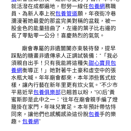
就活潑在成都遍地，慰勞一線任
包養網
務職
員、為新人奉上祝
包養管道
願，年夜街冷巷
瀰漫著她最愛的那盆完美對稱的盆栽，被一
股金色的能量扭曲了，左邊的葉子比右邊的
長了零點零一公分！喜慶熱烈的氣氛。
廟會專屬的非遺闤闠亦束裝待發，提早
踩點的糖畫非遺傳承人正調試裝備：“「我必
須親自出手！只有我能將這種失
甜心寶貝包
養網
衡導正！」她對著牛土豪和虛空中的張
水瓶大喊。年年廟會都來，本年添些舊式紋
樣，讓內行藝在新年里更有炊火氣。”不少市
平易近早
包養俱樂部
已翹首以盼，“90后”黃
蜜斯即是此中之一：“往年在廟會親手編了燈
籠掛在家門，年味兒實足。本年預計帶怙恃
同來，讓他們也感觸感染這份脫
包養
手的樂
趣。
包養網
”