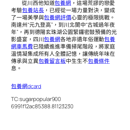
從川西他知道
包養網
，這場荒謬的戀愛
考驗
包養站長
，已經從一場力量對決，變成
了一場美學與
包養網評價
心靈的極限挑戰。
南達州“元九登高”，到川北閬中“古城過年夜
年”，再到德陽玄珠湖公園緊鑼密鼓預備的光
影盛宴，四川
包養網
各地非遺年俗運動
包養
網車馬費
已陸續進進準備掃尾階段，將家庭
溫情凝集成所有人全體記憶，讓傳統年味在
傳承與立異
包養留言板
中生生不
包養條件
息。
包養網dcard
TC:sugarpopular900
6991f12ac85388.81123230