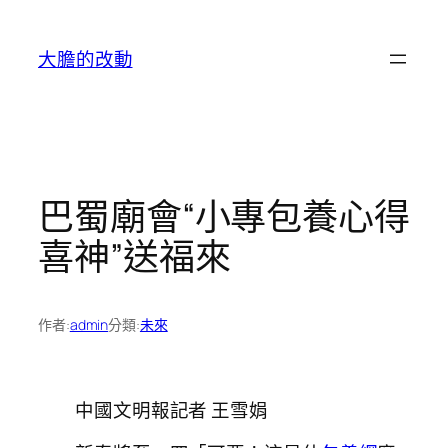
跳
至
大膽的改動
主
要
內
容
巴蜀廟會“小專包養心得
喜神”送福來
作者:
admin
分類:
未來
中國文明報記者 王雪娟