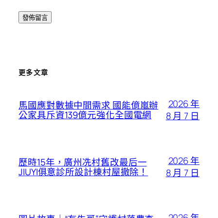
更多文章
2026 年
馬國應對數據中間需求 國能億嵐辦
公家具斥資139億元強化全國電網
8 月 7 日
2026 年
歷時15年，廣州冼村舊改最后一
JIUYI俱意診所設計棟村屋撤除！
8 月 7 日
2026 年