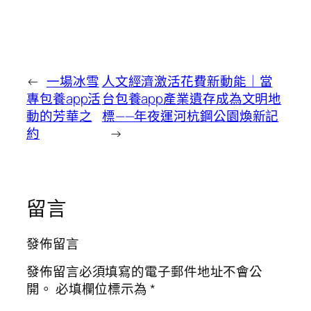
←
一場冰雪
人文經濟激活花費新動能｜當
專包養app活
台包養app產業遺存成為文明地
動的芳華之
標——年夜運河杭鋼公園煥新記
約
→
留言
發佈留言
發佈留言必須填寫的電子郵件地址不會公
開。
必填欄位標示為
*