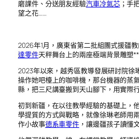
磨課件、分送朋友經驗
汽車冷氣芯
；手
望之花……
2026年1月，廣東省第二批組團式援
達零件
天秤舞台上的兩座極端背景雕塑*
2023年以來，越秀區教導發展研討院
操作她吧檯上的咖啡機，那台機器的蒸
縣，把三尺講臺搬到天山腳下，用實際
初到新疆，在以往教學經驗的基礎上，
學提質的方式與戰略，就像徐琳老師用兩周
作小故事
德系車零件
，讓邊疆孩子讀懂