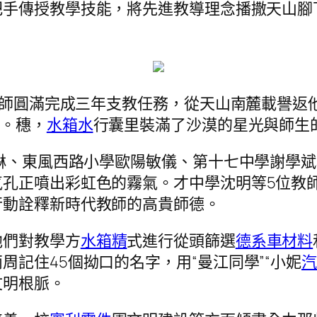
把手傳授教學技能，將先進教導理念播撒天山腳
疆教師圓滿完成三年支教任務，從天山南麓載譽
*。穗，
水箱水
行囊里裝滿了沙漠的星光與師生
徐琳、東風西路小學歐陽敏儀、第十七中學謝學
氣孔正噴出彩虹色的霧氣。才中學沈明等5位教
行動詮釋新時代教師的高貴師德。
他們對教學方
水箱精
式進行從頭篩選
德系車材料
記住45個拗口的名字，用“曼江同學”“小妮
汽
文明根脈。