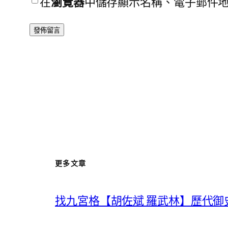
在
瀏覽器
中儲存顯示名稱、電子郵件
更多文章
找九宮格【胡佐斌 羅武林】歷代御