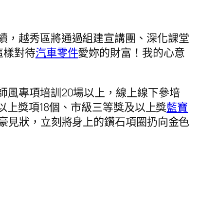
續，越秀區將通過組建宣講團、深化課堂
這樣對待
汽車零件
愛妳的財富！我的心意
師風專項培訓20場以上，線上線下參培
以上獎項18個、市級三等獎及以上獎
藍寶
豪見狀，立刻將身上的鑽石項圈扔向金色