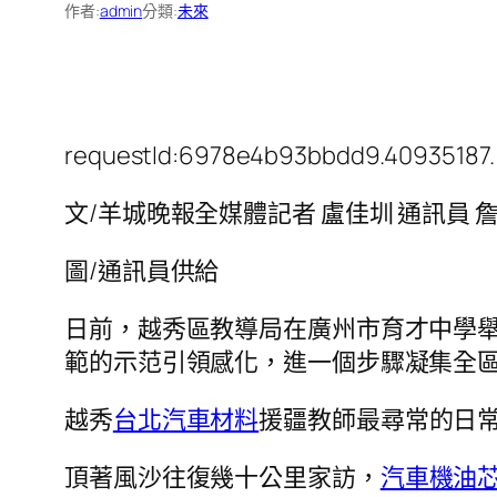
作者:
admin
分類:
未來
requestId:6978e4b93bbdd9.40935187.
文/羊城晚報全媒體記者 盧佳圳 通訊員 
圖/通訊員供給
日前，越秀區教導局在廣州市育才中學舉
範的示范引領感化，進一個步驟凝集全
越秀
台北汽車材料
援疆教師最尋常的日常
頂著風沙往復幾十公里家訪，
汽車機油