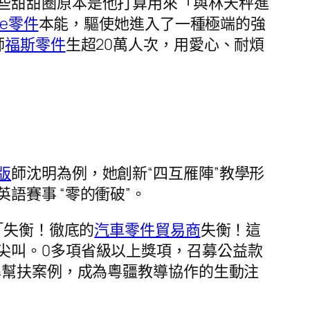
些甜甜圈原本是他打算用來「與林天秤進
he零件
本能，驅使她進入了一種極端的強
師
福斯零件
生超20萬人次，用愛心、耐煩
版
師沈明為例，她創新“四互雁陣”教學形
語賽事 “零的衝破”。
「失衡！徹底的
汽車零件貿易商
失衡！這
尖叫。0多項省級以上獎項，召募公益款
準幫扶案例，成為粵疆教導協作的生動注