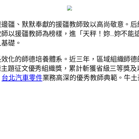
根邊疆、默默奉獻的援疆教師致以高尚敬意。后
教師以援疆教師為榜樣，進「天秤！妳…妳不能
人基礎。
長效化的師德培養體系。近三年，區域組織師德
師德主題征文優秀組織獎，累計斬獲省級三等獎及
、
台北汽車零件
業務高深的優秀教師典範。牛土
。