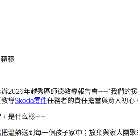
詹蘋蘋
辦2026年越秀區師德教導報告會——“我們的
區教導
Skoda零件
任務者的責任擔當與育人初心
，是什么樣——
芯
把溫熱送到每一個孩子家中；放棄與家人團聚