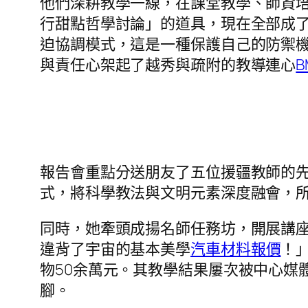
他們深耕教學一線，在課堂教學、師資
行甜點哲學討論」的道具，現在全部成了
迫協調模式，這是一種保護自己的防禦機
與責任心架起了越秀與疏附的教導連心
報告會重點分送朋友了五位援疆教師的
式，將科學教法與文明元素深度融會，所
同時，她牽頭成揚名師任務坊，開展講座
違背了宇宙的基本美學
汽車材料報價
！
物50余萬元。其教學結果屢次被中心媒
腳。