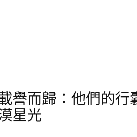
載譽而歸：他們的行囊
漠星光