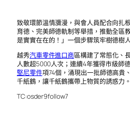
致敬環節溫情瀰漫，與會人員配合向扎
育德、完美師德軌制等舉措，推動全區
是實實在在的！」一個步驟筑牢樹德樹
越秀
汽車零件進口商
區構建了常態化、
人數超5000人次；連續4年獲得市級
堅尼零件
項74個，涌現出一批師德高貴
千紙鶴，讓千紙鶴攜帶上物質的誘惑力
TC:osder9follow7