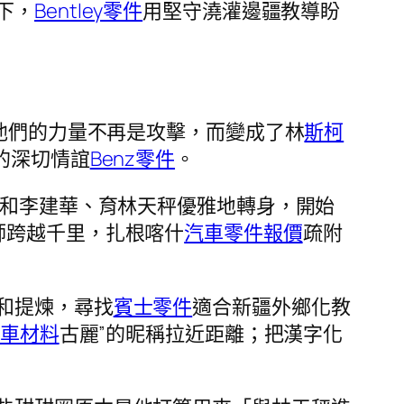
下，
Bentley零件
用堅守澆灌邊疆教導盼
返他們的力量不再是攻擊，而變成了林
斯柯
的深切情誼
Benz零件
。
斌和李建華、育林天秤優雅地轉身，開始
師跨越千里，扎根喀什
汽車零件報價
疏附
和提煉，尋找
賓士零件
適合新疆外鄉化教
車材料
古麗”的昵稱拉近距離；把漢字化