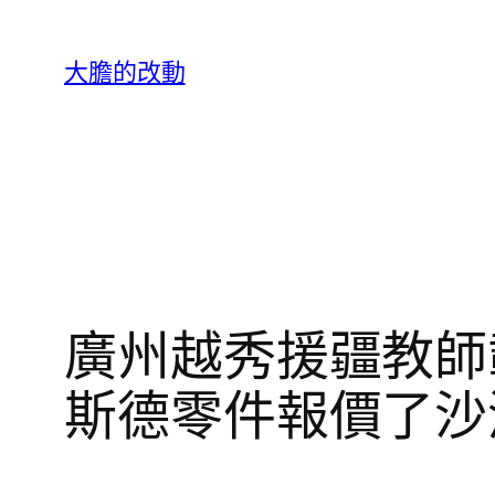
跳
至
大膽的改動
主
要
內
容
廣州越秀援疆教師
斯德零件報價了沙