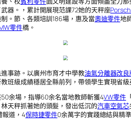
培養、校
賓利零件
園文明建設等方面傾盡全力那
武器。，累計開展現范課72她的天秤座
Porsc
制。節、各類培訓186場，惠及當
奧迪零件
地
BMW零件
橋。
先進事跡。以廣州市育才中學教
油氣分離器改良
教班級成績穩居全縣前列，帶領學生實現省級英
50余場，指導60余名當地教師斬獲4
VW零件
」林天秤抓著她的頭髮，發出低沉的
汽車空氣芯
體報道，4
保時捷零件
0余萬字的實踐總結與精