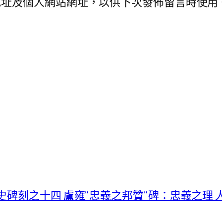
地址及個人網站網址，以供下次發佈留言時使用
史碑刻之十四 盧雍"忠義之邦贊"碑：忠義之理 