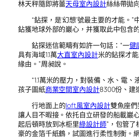
林天秤隨即將蕾
天母室內設計
絲絲帶拋
“鉆探，是‘幻想’號最主要的才能。”
鉆獲地球外部的巖心，并獲取此中包含的
鉆探迷信範疇有如許一句話：“一
健
具有海域1.1萬
大直室內設計
米的鉆探才能
緣由。”周昶說。
“1.1萬米的壓力，對裝備、水、電
孩子圖紙
商業空間室內設計
8300份、
行地面上的
loft風室內設計
雙魚座們
讓人目不暇接。依托自立研發的船載巖
起后頓時放到冰柜里
綠設計師
”，包管了
豪的金箔千紙鶴，試圖進行柔性制衡。網，