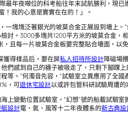
國際最年夜噸位的科考船往年末試航勝利，現已
富！我的心意是實實在在的！」。
場，一塊塊泛著銀光的坡莫合金正展設到墻上。
討。3000多塊共1200平方米的坡莫合金，
米，且每一片坡莫合金板要完整貼合墻面，以
探獲得樣品后，要在屏
私人招待所設計
障磁場
，他們感到自己的襪子被吸走了，只剩下腳踝上
程等。”何濁音先容，“試驗室立異應用了全國
8%，可
退休宅設計
以或許包管科研試驗周遭的
的海上變動位置試驗室，“幻想”號的船載試驗室
遊艇設計
電、氣、風等十二年夜體系的
新古典設