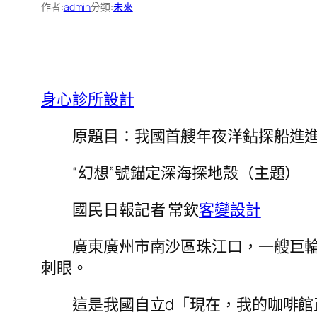
作者:
admin
分類:
未來
身心診所設計
原題目：我國首艘年夜洋鉆探船進
“幻想”號錨定深海探地殼（主題）
國民日報記者 常欽
客變設計
廣東廣州市南沙區珠江口，一艘巨
刺眼。
這是我國自立d「現在，我的咖啡館