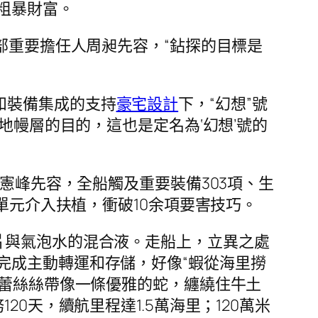
粗暴財富。
部重要擔任人周昶先容，“鉆探的目標是
和裝備集成的支持
豪宅設計
下，“幻想”號
地幔層的目的，這也是定名為‘幻想’號的
殷憲峰先容，全船觸及重要裝備303項、生
單元介入扶植，衝破10余項要害技巧。
片與氣泡水的混合液。走船上，立異之處
完成主動轉運和存儲，好像“蝦從海里撈
的蕾絲絲帶像一條優雅的蛇，纏繞住牛土
0天，續航里程達1.5萬海里；120萬米