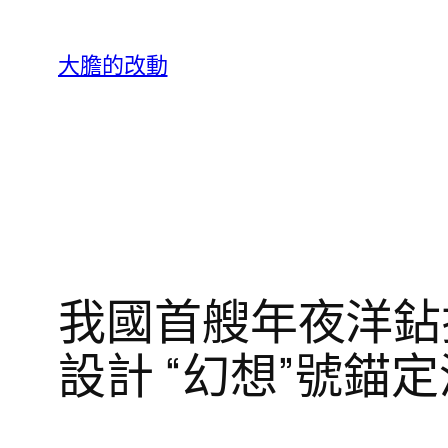
跳
至
大膽的改動
主
要
內
容
我國首艘年夜洋鉆探
設計 “幻想”號錨