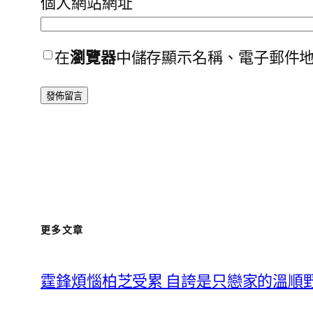
個人網站網址
在
瀏覽器
中儲存顯示名稱、電子郵件
更多文章
霆鋒煩惱柏芝受累 自誇是只戀家的溫順