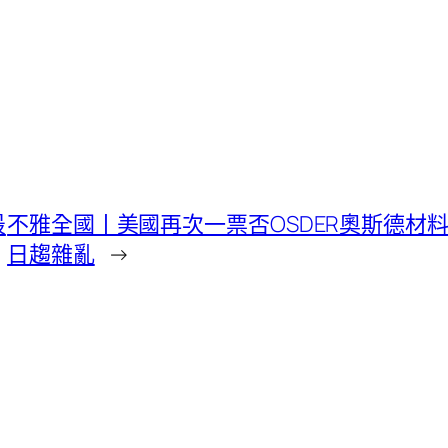
最
不雅全國丨美國再次一票否OSDER奧斯德材
日趨雜亂
→