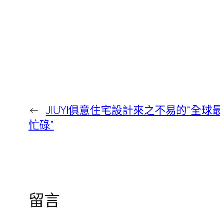
←
JIUYI俱意住宅設計來之不易的“全球
忙碌”
留言