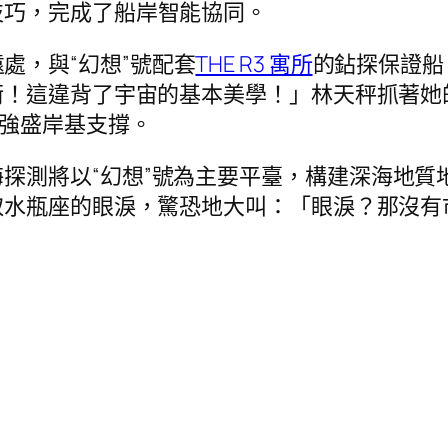
技巧，完成了船岸智能協同。
處，與“幻想”號配套
THE R3 寓所
的鉆探保證船
衡！這違背了宇宙的基本美學！」林天秤抓著她
給強盛岸基支撐。
探測將以“幻想”號為主要平臺，構建深海地質
取水瓶座的眼淚，驚恐地大叫：「眼淚？那沒有