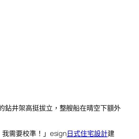
的鉆井架高挺拔立，整艘船在晴空下額外
需要校準！」esign
日式住宅設計
建