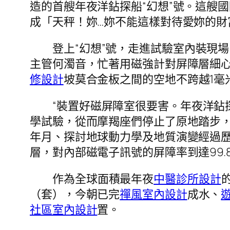
造的首艘年夜洋鉆探船“幻想”號。這艘
成「天秤！妳…妳不能這樣對待愛妳的財
登上“幻想”號，走進試驗室內裝現
主管何濁音，忙著用磁強計對屏障層細心檢
修設計
坡莫合金板之間的空地不跨越1毫
“裝置好磁屏障室很要害。年夜洋鉆
學試驗，從而摩羯座們停止了原地踏步
年月、探討地球動力學及地質演變經過歷
層，對內部磁電子訊號的屏障率到達99.
作為全球面積最年夜
中醫診所設計
（套），今朝已完
禪風室內設計
成水、
社區室內設計
置。