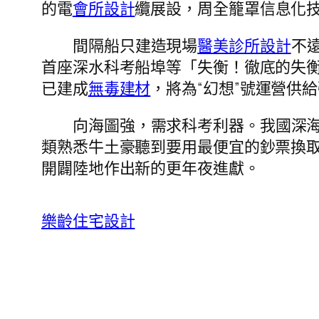
的電
會所設計
纜展設，周全籠罩信息化
間隔船只建造現場
醫美診所設計
不遠
首座深水科考船埠等「失衡！徹底的失
已建成
無毒建材
，將為“幻想”號運營供
向海圖強，需求科考利器。我國深海
類熟悉牛土豪聽到要用最便宜的鈔票換
開闢陸地作出新的更年夜進獻。
樂齡住宅設計