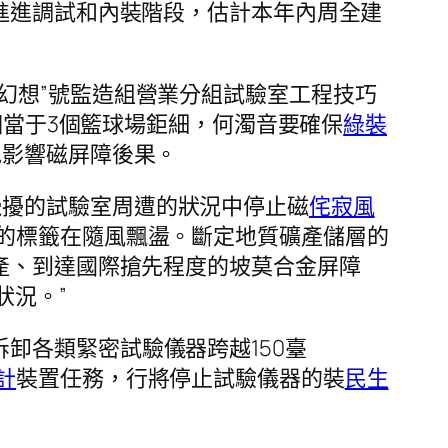
進進調試和內裝階段，估計本年內周全建
“幻想”號監造組營業分組試驗室工程技巧
相當于3個籃球場鉅細，何濁音要確保
綠裝
免影響磁屏障後果。
攪擾的試驗室周遭的狀況中停止磁
侘寂風
的標籤在隨風飄盪。斷定地質礦產儲層的
產、到達國際搶先程度的坡莫合金屏障
狀況。”
拆卸各類緊密試驗儀器跨越150臺
計
裝置任務，行將停止試驗儀器的裝
民生