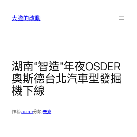
跳
至
大膽的改動
主
要
內
容
湖南“智造”年夜OSDER
奧斯德台北汽車型發掘
機下線
作者:
admin
分類:
未來