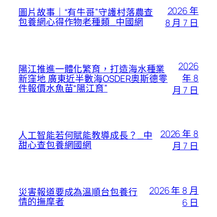
2026 年
圖片故事｜“有牛哥”守護村落農查
包養網心得作物老種類_中國網
8 月 7 日
2026
陽江推進一體化繁育，打造海水種業
年 8
新窪地 廣東近半數海OSDER奧斯德零
件報價水魚苗“陽江育”
月 7 日
2026 年 8
人工智能若何賦能教導成長？_中
甜心查包養網國網
月 7 日
2026 年 8 月
災害報道要成為溫順台包養行
情的撫摩者
6 日