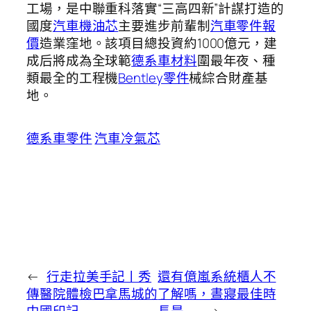
工場，是中聯重科落實“三高四新”計謀打造的
國度
汽車機油芯
主要進步前輩制
汽車零件報
價
造業窪地。該項目總投資約1000億元，建
成后將成為全球範
德系車材料
圍最年夜、種
類最全的工程機
Bentley零件
械綜合財產基
地。
德系車零件
汽車冷氣芯
←
行走拉美手記丨秀
還有億嵐系統櫃人不
傳醫院體檢巴拿馬城的
了解嗎，晝寢最佳時