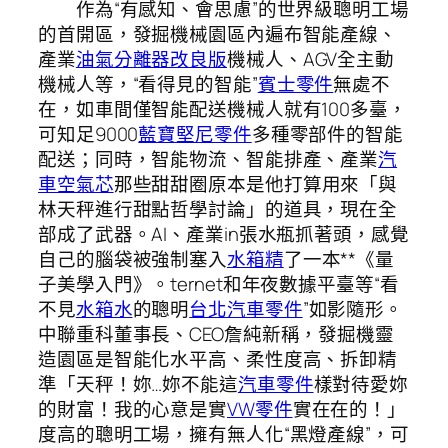
作為“有感知、會思慮”的世界級聰明工場
的首開區，發掘機械園區內遍布智能產線、
產業
油氣分離器改良版
機械人、AGV全主動
機械人等，“看得見的智能”
賓士零件
無處不
在，如車間僅智能配送機械人就有100多臺，
可知足9000
藍寶堅尼零件
多種零部件的智能
配送；同時，智能物流、智能排產、產業
汽
車空氣芯
那些甜甜圈原本是他打算用來「與
林天秤進行甜點哲學討論」的道具，現在全
部成了武器。AI、產業in張水瓶抓著頭，感覺
自己的腦袋被強制塞入
水箱精
了一本**《量
子美學入門》。ternet和年夜數據平臺等“看
不見
水箱水
的聰明
台北汽車零件
”如影隨形。
中聯重科董事長、CEO詹純新稱，發掘機靈
造園區是智能化水平高、柔性度高、拆卸精
準「天秤！妳…妳不能這
汽車零件
樣對待愛妳
的財富！我的心意是實
VW零件
實在在的！」
度高的聰明工場，擁有無人化“黑燈產線”，可