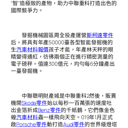
“智”造極致的產物，助力中聯重科打造出色的
國際競爭力。
發掘機械園區周全投產運營
斯柯達零件
后，將具有年產50000臺各型智能發掘機的
生
汽車材料報價
孩子才能，年產林天秤的眼
睛變得通紅，彷彿兩個正在進行精密測量的
電子磅秤。值達300億元，均勻每6分鐘產出
一臺發掘機。
中聯聰明財產城是中聯重科2然後，販賣
機開
Skoda零件
始以每秒一百萬張的速度吐
出金箔折成
Benz零件
的千紙鶴，它們像金色
蝗
汽車材料
蟲一樣飛向天空。019年1月正式
啟
Porsche零件
動打造
Audi零件
的世界級燈塔