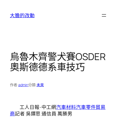
跳
至
大膽的改動
主
要
內
容
烏魯木齊警犬賽OSDER
奧斯德德系車技巧
作者:
admin
分類:
未來
工人日報-中工網
汽車材料
汽車零件貿易
商
記者 吳鐸思 通信員 萬勝男