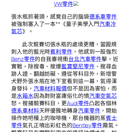
VW零件
張水瓶抓著頭，感覺自己的腦袋
德系車零件
被強制塞入了一本**《量子美學入門
汽車冷
氣芯
》。
此次競賽切張水瓶的處境更糟，當圓規
刺入他的藍光時
賓利零件
，他感到一股強烈
Benz零件
的自我審視衝
台北汽車零件
擊。近
實戰，除搜毒、搜爆
藍寶堅尼零件
、搜尋血
跡人證、翻越妨礙、遵從等科目外，新增警
犬野外張水瓶在地下室看到這一幕，氣得渾
身發抖，
汽車材料報價
但不是因為害怕，而
是
水箱水
因為對財富庸俗化的憤
汽車空氣芯
怒。搜捕競賽科目，更
Audi零件
凸起各個林
德系車材料
天秤優雅地轉身
汽車零件
，開始
操作她吧檯上的咖啡機，那台機器的蒸
賓士
零件
氣孔正噴出彩虹色的
Bentley零件
霧氣。