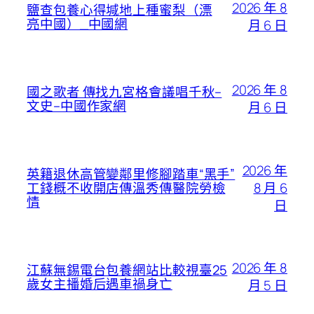
2026 年 8
鹽查包養心得堿地上種蜜梨（漂
亮中國）_中國網
月 6 日
2026 年 8
國之歌者 傳找九宮格會議唱千秋–
文史–中國作家網
月 6 日
2026 年
英籍退休高管變鄰里修腳踏車“黑手”
8 月 6
工錢概不收開店傳溫秀傳醫院勞檢
情
日
2026 年 8
江蘇無錫電台包養網站比較視臺25
歲女主播婚后遇車禍身亡
月 5 日