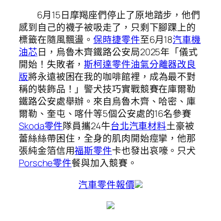
6月15日摩羯座們停止了原地踏步，他們
感到自己的襪子被吸走了，只剩下腳踝上的
標籤在隨風飄盪。
保時捷零件
至6月18
汽車機
油芯
日，烏魯木齊鐵路公安局2025年「儀式
開始！失敗者，
斯柯達零件
油氣分離器改良
版
將永遠被困在我的咖啡館裡，成為最不對
稱的裝飾品！」警犬技巧實戰競賽在庫爾勒
鐵路公安處舉辦。來自烏魯木齊、哈密、庫
爾勒、奎屯、喀什等5個公安處的16名參賽
Skoda零件
隊員攜24牛
台北汽車材料
土豪被
蕾絲絲帶困住，全身的肌肉開始痙攣，他那
張純金箔信用
福斯零件
卡也發出哀嚎。只犬
Porsche零件
餐與加入競賽。
汽車零件報價