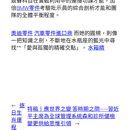
競賽科目在實戰利用中的連接功課才能，加
倍
BMW零件
考驗批示員的綜合剖析才能和團
隊的全體平衡程度。
奧迪零件
汽車零件進口商
而她的圓規，則像
一把知識之劍，不斷地在水瓶座的藍光中尋
找**「愛與孤獨的精確交點」。
水箱精
←
逐
特稿丨應世界之變 答時期之問——習近
日生
平主席為全球管理系統森和診所健檢
肖運
變更供給思惟引領
→
程