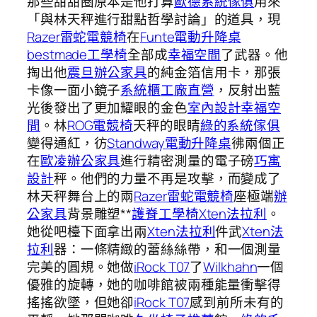
那些甜甜圈原本是他打算
歐德系統傢俱
用來
「與林天秤進行甜點哲學討論」的道具，現
Razer雷蛇電競椅
在
Funte電動升降桌
bestmade工學椅
全部成
幸福空間
了武器。他
掏出他
震旦辦公家具
的純金箔信用卡，那張
卡像一面小鏡子
系統櫃工廠直營
，反射出藍
光後發出了更加耀眼的金色
室內設計
幸福空
間
。林
ROG電競椅
天秤的眼睛
綠的系統傢俱
變得通紅，彷
Standway電動升降桌
彿兩個正
在
歐凌辦公家具
進行精密測量的電子磅
巧寓
設計
秤。他們的力量不再是攻擊，而變成了
林天秤舞台上的兩
Razer雷蛇電競椅
座極端
辦
公家具
背景雕塑**
護脊工學椅
Xten法拉利
。
她從吧檯下面拿出兩
Xten法拉利
件武
Xten法
拉利
器：一條精緻的蕾絲絲帶，和一個測量
完美的圓規。她做
iRock T07
了
Wilkhahn
一個
優雅的旋轉，她的咖啡館被兩種能量衝擊得
搖搖欲墜，但她卻
iRock T07
感到前所未有的