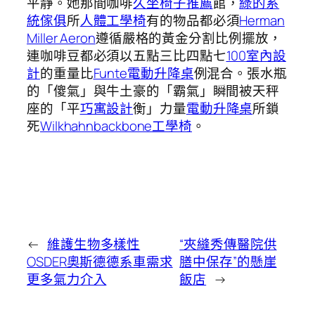
平靜。她那間咖啡
久坐椅子推薦
館，
綠的系
統傢俱
所
人體工學椅
有的物品都必須
Herman
Miller Aeron
遵循嚴格的黃金分割比例擺放，
連咖啡豆都必須以五點三比四點七
100室內設
計
的重量比
Funte電動升降桌
例混合。張水瓶
的「傻氣」與牛土豪的「霸氣」瞬間被天秤
座的「平
巧寓設計
衡」力量
電動升降桌
所鎖
死
Wilkhahn
backbone工學椅
。
←
維護生物多樣性
“夾縫秀傳醫院供
OSDER奧斯德德系車需求
膳中保存”的懸崖
更多氣力介入
飯店
→