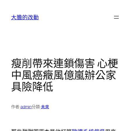
跳
至
大膽的改動
主
要
內
容
瘦削帶來連鎖傷害 心梗
中風癌癥風億嵐辦公家
具險降低
作者:
admin
分類:
未來