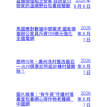
2026 年
霆鋒煩惱柏芝受累 自誇是只
戀家的溫順野台包養經驗獸
8 月 8 日
2026
馬國應對數據中間需求 國能億
年 8 月
嵐辦公家具斥資139億元強化
全國電網
7 日
2026
歷時15年，廣州冼村舊改最后
年 8 月
一JIUYI俱意診所設計棟村屋撤
除！
7 日
2026
圖片故事｜“有牛哥”守護村落
年 8 月
農查包養網心得作物老種類_
中國網
7 日