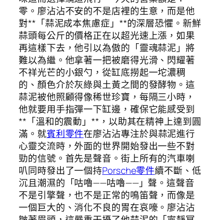
零。廖沾沾不安的不是店裡的生意，而是他
對**「蒜泥成本焦慮症」**的深層恐懼。新鮮
蒜頭每公斤的價格正在以超光速上漲，如果
再這樣下去，他引以為傲的「靈魂蒜泥」將
難以為繼。他拿著一把被磨得光滑、閃耀著
不祥光芒的小銀勺，從缸底撈起一坨濃稠
的、顏色介於灰綠與土黃之間的發酵物。這
蒜泥被他照顧得像稀世珍寶，每隔三小時，
他就要用手指彈一下缸邊，確保它能感受到
**「溫和的震動」**，以助其在精神上達到圓
滿。就
賓利零件
在廖沾沾專注於與蒜泥進行
心靈交流時，外面的世界開始發出一些不對
勁的信號。首先是聲音。街上所有的汽車喇
叭同時發出了一個持
Porsche零件
續不斷、低
沉且潮濕的「咕嚕——咕嚕——」聲。這聲音
不是引擎聲，也不是正常的鳴笛聲，而像是
一個巨大的、消化不良的胃在哀嚎。廖沾沾
皺著眉頭，這嚴重干擾了他蒜泥的「寧靜冥