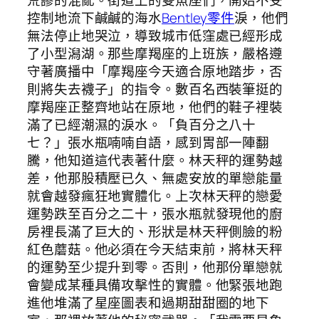
荒謬的混亂。街道上的雙魚座們，開始不受
控制地流下鹹鹹的海水
Bentley零件
淚，他們
無法停止地哭泣，導致城市低窪處已經形成
了小型潟湖。那些摩羯座的上班族，嚴格遵
守著廣播中「摩羯座今天適合原地踏步，否
則將失去襪子」的指令。數百名西裝筆挺的
摩羯座正整齊地站在原地，他們的鞋子裡裝
滿了已經潮濕的淚水。「負百分之八十
七？」張水瓶喃喃自語，感到胃部一陣翻
騰，他知道這代表著什麼。林天秤的運勢越
差，他那股積壓已久、無處安放的單戀能量
就會越發瘋狂地實體化。上次林天秤的戀愛
運勢跌至百分之二十，張水瓶就發現他的廚
房裡長滿了巨大的、形狀是林天秤側臉的粉
紅色蘑菇。他必須在今天結束前，將林天秤
的運勢至少提升到零。否則，他那份單戀就
會變成某種具備攻擊性的實體。他緊張地跑
進他堆滿了星座圖表和過期甜甜圈的地下