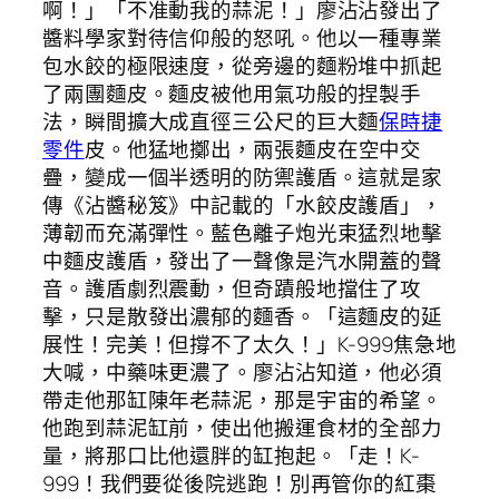
啊！」「不准動我的蒜泥！」廖沾沾發出了
醬料學家對待信仰般的怒吼。他以一種專業
包水餃的極限速度，從旁邊的麵粉堆中抓起
了兩團麵皮。麵皮被他用氣功般的捏製手
法，瞬間擴大成直徑三公尺的巨大麵
保時捷
零件
皮。他猛地擲出，兩張麵皮在空中交
疊，變成一個半透明的防禦護盾。這就是家
傳《沾醬秘笈》中記載的「水餃皮護盾」，
薄韌而充滿彈性。藍色離子炮光束猛烈地擊
中麵皮護盾，發出了一聲像是汽水開蓋的聲
音。護盾劇烈震動，但奇蹟般地擋住了攻
擊，只是散發出濃郁的麵香。「這麵皮的延
展性！完美！但撐不了太久！」K-999焦急地
大喊，中藥味更濃了。廖沾沾知道，他必須
帶走他那缸陳年老蒜泥，那是宇宙的希望。
他跑到蒜泥缸前，使出他搬運食材的全部力
量，將那口比他還胖的缸抱起。「走！K-
999！我們要從後院逃跑！別再管你的紅棗