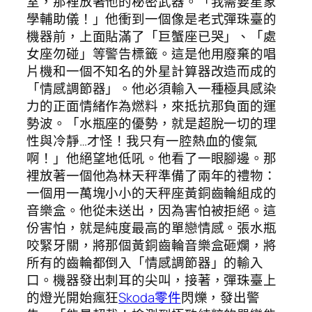
室，那裡放著他的秘密武器。「我需要星象
學輔助儀！」他衝到一個像是老式彈珠臺的
機器前，上面貼滿了「巨蟹座已哭」、「處
女座勿碰」等警告標籤。這是他用廢棄的唱
片機和一個不知名的外星計算器改造而成的
「情感調節器」。他必須輸入一種極具感染
力的正面情緒作為燃料，來抵抗那負面的運
勢波。「水瓶座的優勢，就是超脫一切的理
性與冷靜…才怪！我只有一腔熱血的傻氣
啊！」他絕望地低吼。他看了一眼腳邊。那
裡放著一個他為林天秤準備了兩年的禮物：
一個用一萬塊小小的天秤座黃銅齒輪組成的
音樂盒。他從未送出，因為害怕被拒絕。這
份害怕，就是純度最高的單戀情感。張水瓶
咬緊牙關，將那個黃銅齒輪音樂盒砸爛，將
所有的齒輪都倒入「情感調節器」的輸入
口。機器發出刺耳的尖叫，接著，彈珠臺上
的燈光開始瘋狂
Skoda零件
閃爍，發出警