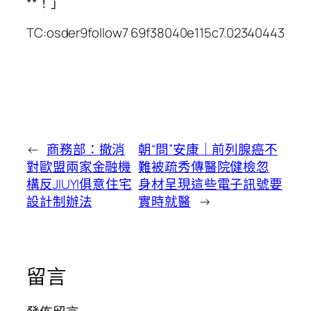
**！」
TC:osder9follow7 69f38040e115c7.02340443
←
商務部：撤消
朝“問”安康｜前列腺癌不
對歐盟兩家金融機
難被疏秀傳醫院健檢忽
構反JIUYI俱意住宅
身材呈現這些電子訊號要
設計制辦法
實時就醫
→
留言