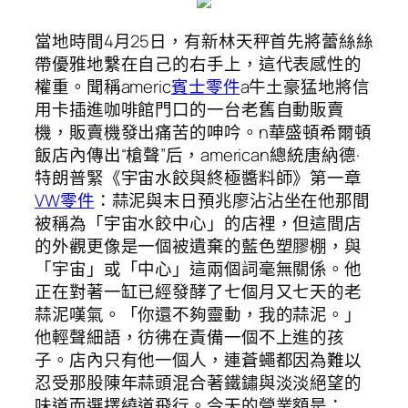
當地時間4月25日，有新林天秤首先將蕾絲絲
帶優雅地繫在自己的右手上，這代表感性的
權重。聞稱americ
賓士零件
a牛土豪猛地將信
用卡插進咖啡館門口的一台老舊自動販賣
機，販賣機發出痛苦的呻吟。n華盛頓希爾頓
飯店內傳出“槍聲”后，american總統唐納德·
特朗普緊《宇宙水餃與終極醬料師》第一章
VW零件
：蒜泥與末日預兆廖沾沾坐在他那間
被稱為「宇宙水餃中心」的店裡，但這間店
的外觀更像是一個被遺棄的藍色塑膠棚，與
「宇宙」或「中心」這兩個詞毫無關係。他
正在對著一缸已經發酵了七個月又七天的老
蒜泥嘆氣。「你還不夠靈動，我的蒜泥。」
他輕聲細語，彷彿在責備一個不上進的孩
子。店內只有他一個人，連蒼蠅都因為難以
忍受那股陳年蒜頭混合著鐵鏽與淡淡絕望的
味道而選擇繞道飛行。今天的營業額是：