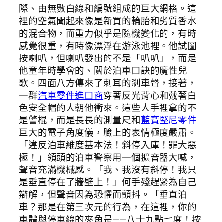
際、由無數白線和編號組成的巨大網格。這
裡的空氣聞起來像是新買的輪胎和劣質香水
的混合物，而重力似乎是隨機變化的，有時
感覺很重，有時像漂浮在游泳池裡。他試圖
按喇叭，但喇叭發出的不是「叭叭」，而是
他童年時學會的、關於泊車口訣的魔性兒
歌。四面八方傳來了刺耳的剎車聲，接著，
一群
汽車零件進口商
穿著反光背心和戴著白
色安全帽的人朝他衝來。這些人手裡拿的不
是警棍，而是長長的測量尺和
藍寶堅尼零件
巨大的電子角度儀，臉上的表情極度嚴肅。
「違反泊車維度基本法！斜停入庫！罪大惡
極！」領頭的泊車警察用一個擴音器大喊，
聲音充滿機械感。「我、我沒有斜停！我只
是垂直停在了牆壁上！」何手殘趕緊為自己
辯解，但聲音因為恐懼而顫抖。「垂直泊
車？那是在第三次元的行為，在這裡，你的
車體與停車線的夾角是——八十九點七度！按