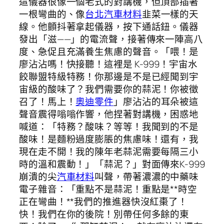
這儀器很像一個老式的對講機，但頂部插著
一根彎曲的、像
台北汽車材料
韭菜一樣的天
線。他顫抖著拿起儀器，按下通話鈕。儀器
發出「滋——」的電流聲，接著傳來一陣高八
度、急促且充滿養生焦慮的聲音。「喂！是
廖沾沾嗎！快接聽！這裡是 K-999！宇宙水
餃聯盟特級特務！你那邊是不是已經聞到宇
宙級的酸味了？我們需要你的蒜泥！你被徵
召了！馬上！
奧迪零件
」廖沾沾的耳朵被這
聲音震得嗡嗡作響，他捏著對講機，困惑地
喊道：「特務？酸味？等等！我聞到的不是
酸味！是麵粉過度膨脹的焦慮味！還有，我
現在走不開！我的陳年老蒜泥需要每隔三小
時的溫和震動！」「蒜泥？」對面傳來K-999
崩潰的尖
汽車材料
叫聲，帶著濃濃的中藥味
電子雜音：「重點不是蒜泥！重點是**時空
正在彎曲！**我們的推進器快沒紅棗了！
快！我們在你的後院！別帶任何多餘的東