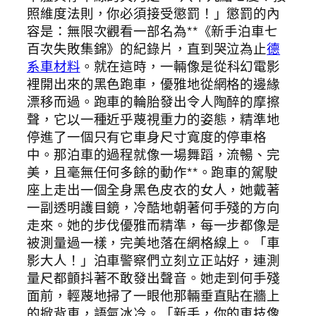
照維度法則，你必須接受懲罰！」懲罰的內
容是：無限次觀看一部名為**《新手泊車七
百次失敗集錦》的紀錄片，直到哭泣為止
德
系車材料
。就在這時，一輛像是從科幻電影
裡開出來的黑色跑車，優雅地從網格的邊緣
漂移而過。跑車的輪胎發出令人陶醉的摩擦
聲，它以一種近乎蔑視重力的姿態，精準地
停進了一個只有它車身尺寸寬度的停車格
中。那泊車的過程就像一場舞蹈，流暢、完
美，且毫無任何多餘的動作**。跑車的駕駛
座上走出一個全身黑色皮衣的女人，她戴著
一副透明護目鏡，冷酷地朝著何手殘的方向
走來。她的步伐優雅而精準，每一步都像是
被測量過一樣，完美地落在網格線上。「車
影大人！」泊車警察們立刻立正站好，連測
量尺都顫抖著不敢發出聲音。她走到何手殘
面前，輕蔑地掃了一眼他那輛垂直貼在牆上
的掀背車，語氣冰冷。「新手，你的車技像