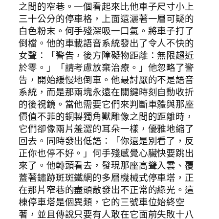
之間的窄巷。一個看起來比他車子尺寸小上
三十公分的停車格，上面還灑著一層可疑的
白色粉末。何手殘深吸一口氣。將車子打了
倒檔。他的車載語音系統發出了令人不快的
女聲：「警告，後方障礙物距離：無限趨近
於零。」「請考慮放棄治療。」他忽略了警
告，開始緩慢地倒車。他最討厭的不是語音
系統，而是那兩塊永遠在關鍵時刻自動收折
的後視鏡。當他需要它們來判斷車體與那座
價值不菲的銅製獨角獸雕像之間的距離時，
它們卻像兩片羞澀的耳朵一樣，優雅地縮了
回去。同時發出低語：「你還是別看了，反
正你也停不好。」何手殘感覺心臟快要跳出
來了。他轉頭看去，發現那座高聳入雲、覆
蓋著鏽跡斑斑鐵網的多層機械式停車塔，正
在那片窄巷的盡頭散發出不正常的綠光。這
棟停車塔是個異類，它的三號車位始終空
著，並且傳說只要有人敢在它面前失敗十八