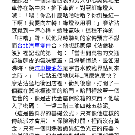
是綠燈。一個穿著西裝的男人小心翼翼地把
車停在路中央，搖下車窗，對著紅綠燈大
喊：「喂！你為什麼咕嚕咕嚕？你倒是紅一
下啊！我要向左轉！綠燈沒用啊！」廖沾沾
感覺到一陣心悸。這種氣味，這種不祥的
「咕嚕」聲，與他兒時聽到的家傳預言不謀
而
台北汽車零件
合。他想起家傳《沾醬秘
笈》裡記載的第一句：「當世間萬物的交通
都被麵皮的氣味籠罩，且燈號恒綠、聲如湯
沸時，便
汽車機油芯
是宇宙水餃臨界點到來
之時。」「七點五個地球年…怎麼這麼快？」
廖沾沾猛地衝回店裡，衝到後廚，打開了一
個藏在舊冰櫃後面的暗門。暗門裡放著一個
老舊的、像是古代金屬保險箱的東西。他輸
入了密碼：「一醬二醋三油四辣五蒜泥」
（這是醬料界的基礎公式，只有像他這樣的
傳統派才會用）。保險箱打開，裡面沒有黃
金，只有一個閃爍著詭異紅色光芒的儀器。