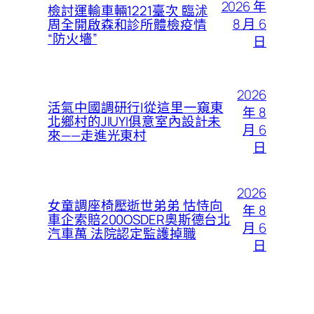
2026 年
檢討運輸車輛1221臺次 臨沭
8 月 6
周全開啟森和診所體檢疫情
“防火墻”
日
2026
活氣中國調研行|從這里一窺東
年 8
北鄉村的JIUYI俱意室內設計未
月 6
來——走進光東村
日
2026
女童調座椅壓逝世弟弟 怙恃向
年 8
車企索賠200OSDER奧斯德台北
月 6
汽車萬 法院認定監護掉職
日