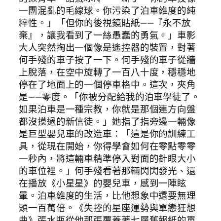
一團混亂的毛線球。你污染了泊車維度的純
粹性。」「但你的後視鏡貼紙——『永不放
棄』，讓我看到了一絲愚蠢的勇氣。」車影
大人突然掏出一個像是遙控器的裝置，對著
何手殘的車子按了一下。何手殘的車子從牆
上脫落，在空中旋轉了一百八十度，穩穩地
停在了地面上的一個停車格中。這次，夾角
是——零度。「你被分配給我的泊車學徒了。
如果泊車是一種宗教，你就是那個連方向盤
都沒摸過的新信徒。」她指了指旁邊一輛像
是巨型嬰兒車的改造車：「這是你的訓練工
具，從現在開始，你得學會如何在零點零零
一秒內，將這輛車精準停入對面的針眼大小
的車位裡。」何手殘看著那輛閃閃發光、還
在播放《小星星》的嬰兒車，感到一陣眩
暈。泊車維度的生活，比他想象中還要無理
頭一百萬倍。《失控的星座運勢與單戀狂想
曲》張水瓶從他那張覆蓋著七層舊報紙的單