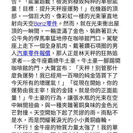
告。「能量超載！檢測到極致純粹的單戀能
量！目標：提升天秤座運勢！」在機器的頂
部，一個巨大的、像彩虹一樣的光束筆直地
射向天空
Benz零件
。然而，就在光束衝出屋
頂的一瞬間，一輛塗滿了金色、裝飾著巨大
公牛角的悍馬車猛地停在咖啡館門口。駕駛
座上走下一個全身肌肉、戴著鑽石項圈的男
人
汽車零件報價
，那人正是林天秤的狂熱追
求者——金牛座霸總牛土豪。牛土豪一腳踢開
咖啡館的門，大聲宣布：「天秤！別管那什
麼負運勢！我已經用一百噸的純金箔買下了
今天所有的壞運氣！」「從現在開始，你的
運勢由我主宰！我的金錢，就是你的正面能
量！」牛土豪的行為，讓張水瓶的光束在空
中瞬間扭曲，與一種夾雜著銅臭味的金色光
芒對撞。天空開始下起了荒謬的雨。雨點不
是水，而是閃耀著淚光的小小黃銅齒輪。
「不行！金牛座的物質力量太強了！我的單