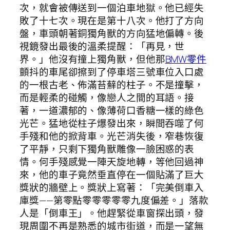
次，就會被傳送到一個泊車地獄。他已經失
敗了十七次。現在是第十八次。他打了方向
盤，車頭朝著銅獨角獸的方向猛地偏轉。後
視鏡發出最後的溫柔提醒：「再見，世
界。」他沒有撞上獨角獸，但他那
BMW零件
顫抖的車尾卻擦到了停車塔三號車位入口處
的一根古老、佈滿苔蘚的柱子。不是撞擊，
而是輕柔的碰觸，像戀人之間的耳語。接
著，一道濃郁的、像薄荷口香糖一樣的綠色
光芒。猛地從柱子爆發出來，瞬間吞噬了何
手殘和他的掀背車。光芒消失後，窄巷恢復
了平靜，只剩下獨角獸雕像一臉困惑的表
情。何手殘感覺一陣天旋地轉，等他回過神
來，他的車子竟然垂直停在一個貼滿了巨大
獎狀的牆壁上。獎狀上寫著：「完美倒車入
庫獎——第零點零零零零零九度偏差。」落款
人是「倒車王」。他趕緊從車窗探出頭，發
現周圍不再是熟悉的城市街道，而是一望無