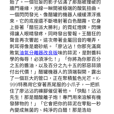
始了。一個狂妄的影子佔滿了那扇被撞破的
牆門邊緣，光線一瞬間被極端的酸氣扭曲。
一個閃閃發光、像醋罐的機器人緩緩漂浮進
來，它的底座還不斷噴射著白色醋霧。它身
上掛著「醋狂派大勝利」的霓虹燈牌，閃爍
得讓人眼睛發疼，同時發出警報。王醋狂的
聲音再次響起，這次帶著金屬回音的嘲弄，
刺耳得像是磨砂紙。「廖沾沾！你那充滿腐
敗氣
油氣分離器改良版
味的蒜泥，是對醬料
學的侮辱！必須淨化！」「你將為你那百分
之五的醬油，以及百分之九十五的邪惡蒜頭
付出代價！」醋罐機器人的頂端裂開，露出
了一個巨大的管口，正在聚積藍色光芒。K-
999特務用它穿著燕尾服的小爪子，一把抓
住了廖沾沾的褲腳催促著他。「快點！沾沾
先生！那是醋酸離子炮！專門用來溶解有機
發酵物的！」「它會把你的蒜泥在零點一秒
內變成無菌的、純淨的白醋！那是浩劫