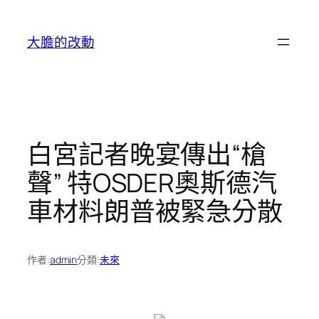
跳
至
大膽的改動
主
要
內
容
白宮記者晚宴傳出“槍
聲” 特OSDER奧斯德汽
車材料朗普被緊急分散
作者:
admin
分類:
未來