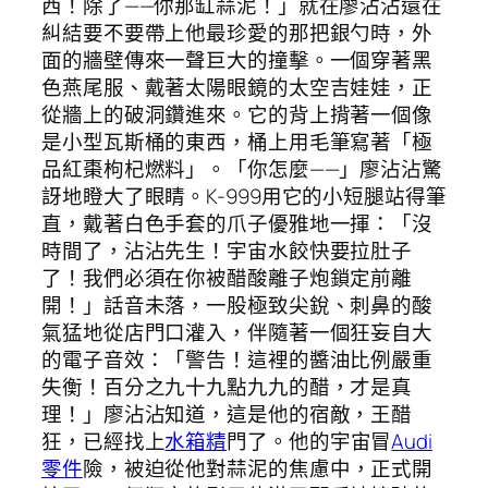
西！除了——你那缸蒜泥！」就在廖沾沾還在
糾結要不要帶上他最珍愛的那把銀勺時，外
面的牆壁傳來一聲巨大的撞擊。一個穿著黑
色燕尾服、戴著太陽眼鏡的太空吉娃娃，正
從牆上的破洞鑽進來。它的背上揹著一個像
是小型瓦斯桶的東西，桶上用毛筆寫著「極
品紅棗枸杞燃料」。「你怎麼——」廖沾沾驚
訝地瞪大了眼睛。K-999用它的小短腿站得筆
直，戴著白色手套的爪子優雅地一揮：「沒
時間了，沾沾先生！宇宙水餃快要拉肚子
了！我們必須在你被醋酸離子炮鎖定前離
開！」話音未落，一股極致尖銳、刺鼻的酸
氣猛地從店門口灌入，伴隨著一個狂妄自大
的電子音效：「警告！這裡的醬油比例嚴重
失衡！百分之九十九點九九的醋，才是真
理！」廖沾沾知道，這是他的宿敵，王醋
狂，已經找上
水箱精
門了。他的宇宙冒
Audi
零件
險，被迫從他對蒜泥的焦慮中，正式開