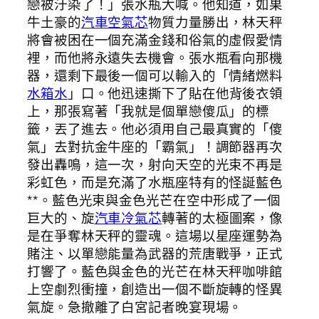
戀被汙染了！」張水瓶大喊。他知道，如果
牛土豪的
汽車空氣芯
物質力量勝出，林天秤
將會被困在一個充滿金錢和俗氣的虛假愛情
裡，而他將永遠失去機會。張水瓶看向那機
器，還剩下最後一個可以輸入的「情緒燃料
水箱水
」口。他迅速撕下了貼在他背後衣領
上，那張寫著「我就是個單戀傻瓜」的標
籤，丟了進去。他必須用自己最真實的「傻
氣」去對抗金牛座的「霸氣」！調節器再次
發出轟鳴，這一次，射向天空的光束不再是
彩虹色，而是充滿了水瓶座特有的怪誕藍色
**。藍色光束與金色光芒在空中形成了一個
巨大的、旋
汽車冷氣芯
轉著的太極圖案，像
是在爭奪林天秤的靈魂。這場以星座運勢為
賭注、以單戀能量為武器的荒唐戰爭，正式
打響了。藍色與金色的光芒在林天秤咖啡館
上空劇烈衝撞，創造出一個不斷旋轉的怪異
氣旋。急撤離了白宮記者晚宴現場。