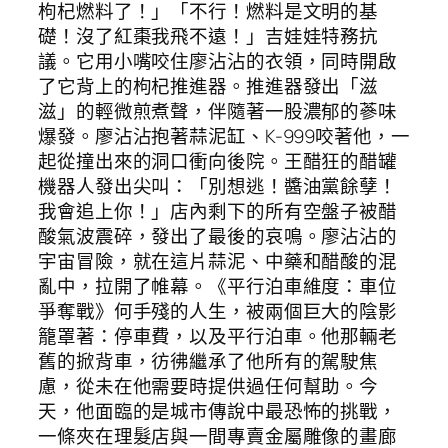
枸杞燃料了！」「不行！燃料是文明的基
礎！沒了紅棗我飛不遠！」吉娃娃特務抗
議。它用小嘴咬住廖沾沾的衣領，同時開啟
了它背上的枸杞推進器。推進器發出「滋
滋」的輕微煎煮聲，伴隨著一股濃郁的蔘味
爆發。廖沾沾抱著蒜泥缸、K-999咬著他，一
起從撞出來的洞口衝向後院。王醋狂的醋罐
機器人發出尖叫：「別想逃！醬油黨餘孽！
我會追上你！」店內剩下的所有空盤子被醋
酸氣波震碎，發出了最後的哀鳴。廖沾沾的
宇宙冒險，就在這片蒜泥、中藥和醋酸的混
亂中，拉開了帷幕。《平行泊車維度：車位
爭奪戰》何手殘的人生，被兩個巨大的陰影
籠罩著：停車費，以及平行泊車。他那輛老
舊的掀背車，彷彿繼承了他所有的駕駛焦
慮，從未在他需要時提供過任何幫助。今
天，他面臨的是城市傳說中最恐怖的挑戰，
一條夾在理髮店與一間專賣金屬雕像的畫廊