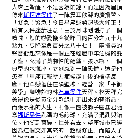
人床上驚醒，不是因為鬧鐘，而是因為屋頂
傳來
斯柯達零件
了一陣震耳欲聾的廣播聲。
「緊急！緊急！今日星座運勢超級大修正！
所有天秤座請注意！由於月球剛剛打了一個
噴嚏，您的戀愛機率從昨日的百分之九十九
點九，陡降至負百分之八十七！」廣播員的
聲音聽起來像是一個正在經歷中年危機的雙
子座，充滿了戲劇性的絕望。張水瓶，一個
典型的水瓶座，立刻感到一陣恐慌，這是他
患有「星座預報壓力症候群」後的標準反
應。他單戀著住在隔壁棟、經營一家「平衡
美學」咖啡館的林
汽車零件
天秤。林天秤完
美得像是從黃金分割線中走出來的藝術品。
而張水瓶的人生，則像一團被獅子座暴君隨
意
福斯零件
亂踢的毛線球，充滿了混亂與錯
位。他衝到窗邊，往外看去。整座城市已經
因為這個突如其來的「超級修正」而陷入了