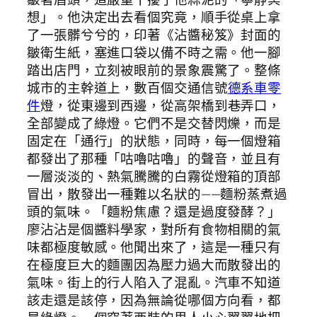
想」。他決定出去看個究竟，順手從桌上拿
了一張髒兮兮的，印著《沾醬秘笈》封面的
皺衛生紙，塞進口袋以備不時之需。他一腳
踏出店門，立刻被眼前的景象震驚了。整條
城市的主幹道上，數百個交通信號
德系車零
件
燈，從東邊到西邊，從高架橋到巷弄口，
全部變成了綠燈。它們不是交替閃爍，而是
固定在「通行」的狀態，同時，每一個燈箱
都發出了那種「咕嚕咕嚕」的聲音，並且有
一層淡淡的、熱氣騰騰的白霧從燈箱的頂部
冒出，散發出一種難以名狀的——麵粉蒸煮過
頭的氣味。「麵粉焦慮？還是過度發酵？」
廖沾沾是個醬料學家，對所有食物相關的氣
味都極度敏感。他聞出來了，這是一種只有
在極度巨大的麵團因為壓力過大而散發出的
氣味。街上的行人陷入了混亂。汽車不知道
該走還是該停，因為無論從哪個方向看，都