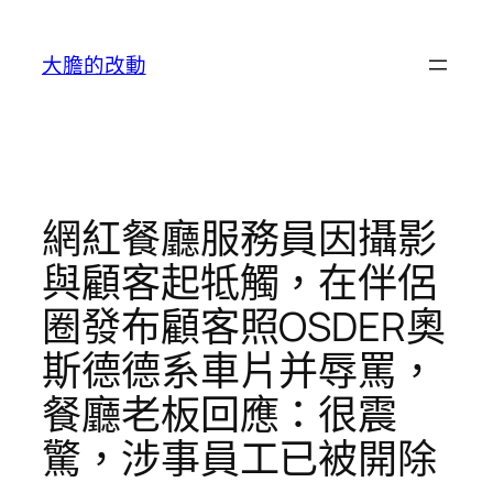
跳
至
大膽的改動
主
要
內
容
網紅餐廳服務員因攝影
與顧客起牴觸，在伴侶
圈發布顧客照OSDER奧
斯德德系車片并辱罵，
餐廳老板回應：很震
驚，涉事員工已被開除