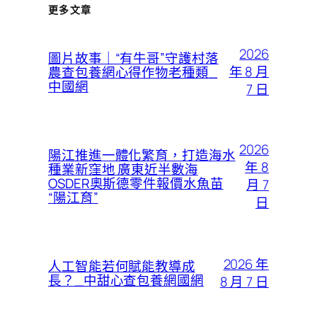
更多文章
2026
圖片故事｜“有牛哥”守護村落
年 8 月
農查包養網心得作物老種類_
中國網
7 日
2026
陽江推進一體化繁育，打造海水
年 8
種業新窪地 廣東近半數海
OSDER奧斯德零件報價水魚苗
月 7
“陽江育”
日
2026 年
人工智能若何賦能教導成
長？_中甜心查包養網國網
8 月 7 日