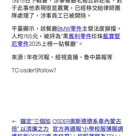
1月15日下戰書，涉事餐廳老板告訴記者，對
于此事他表現很是震驚，已經移交給律師團
隊處理了，涉事員工已被開除。
平臺顯示，該餐廳
BMW零件
主營法度摒擋，
人均765元，被評為“黑
賓利零件
珍珠
藍寶堅
尼零件
2025上榜一鉆餐廳”。
來源 | 年夜河報、經視直播、魯中晨報等
TC:osder9follow7
←
錨定“三個加
OSDER奧斯德德系車內蒙古
倍” 以清廉之力
官方再通報“小學校服薄膜調