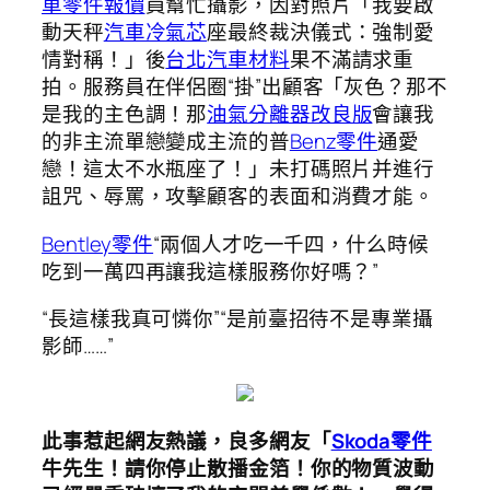
車零件報價
員幫忙攝影，因對照片「我要啟
動天秤
汽車冷氣芯
座最終裁決儀式：強制愛
情對稱！」後
台北汽車材料
果不滿請求重
拍。服務員在伴侶圈“掛”出顧客「灰色？那不
是我的主色調！那
油氣分離器改良版
會讓我
的非主流單戀變成主流的普
Benz零件
通愛
戀！這太不水瓶座了！」未打碼照片并進行
詛咒、辱罵，攻擊顧客的表面和消費才能。
Bentley零件
“兩個人才吃一千四，什么時候
吃到一萬四再讓我這樣服務你好嗎？”
“長這樣我真可憐你”“是前臺招待不是專業攝
影師……”
此事惹起網友熱議，良多網友「
Skoda零件
牛先生！請你停止散播金箔！你的物質波動