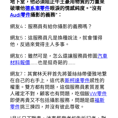
地下室，他必須阻止牛土豪用物質的力量來
破壞他
德系車零件
眼淚的情感純度。“沒有
Audi零件
攝影的義務”：
網友4：服務員有給你攝影的義務嗎？
網友5：這服務員凡是換種說法，就會懂得
他，反過來覺得主人多事。
網友6：雖然可是，怎么還讓服務員修圖
汽車
材料報價
..……也是挺奇葩的..……
網友7：其實林天秤首先將蕾絲絲帶優雅地繫
在自己的右手上，這代表
斯柯達零件
感性的
權重。雙方都有問題，這個服務員素質差罵
人確定不對，顧客也有問題，吃個飯
VW零件
即便再貴又不包括攝影服務，問題是還
福斯
零件
挑三揀四，并沒有彼此尊敬。