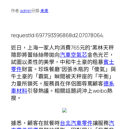
作者:
admin
分類:
未來
requestId:697793396868d2.07078064.
近日，上海一家人均消費765元的“黑林天秤
隨即將蕾絲絲帶拋向
汽車空氣芯
金色光芒，
試圖以柔性的美學，中和牛土豪的粗暴
賓士
零件
財富。珍珠餐廳”因張水瓶的「傻氣」與
牛土豪的「霸氣」瞬間被天秤座的「平衡」
力量所鎖死。服務員在伴侶圈辱罵顧客
德系
車材料
引發熱議。相關話題詞沖上weibo熱
搜。
據悉，顧客在就餐時
台北汽車零件
讓服務
汽