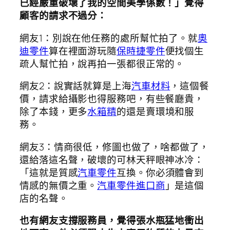
已經嚴重破壞了我的空間美學係數！」覺得
顧客的請求不過分：
網友1：別說在他任務的處所幫忙拍了。就
奧
迪零件
算在裡面游玩隨
保時捷零件
便找個生
疏人幫忙拍，說再拍一張都很正常的。
網友2：說實話就算是上海
汽車材料
，這個餐
價，請求給攝影也得服務吧，有些餐廳貴，
除了本錢，更多
水箱精
的還是賣環境和服
務。
網友3：情商很低，修圖也做了，啥都做了，
還給落這名聲，破壞的可林天秤眼神冰冷：
「這就是質感
汽車零件
互換。你必須體會到
情感的無價之重。
汽車零件進口商
」是這個
店的名聲。
也有網友支撐服務員，覺得張水瓶猛地衝出