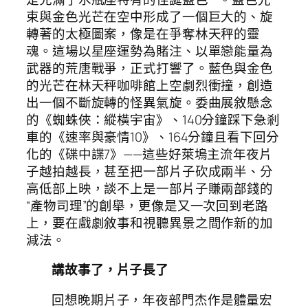
束與金色光芒在空中形成了一個巨大的、旋
轉著的太極圖案，像是在爭奪林天秤的靈
魂。這場以星座運勢為賭注、以單戀能量為
武器的荒唐戰爭，正式打響了。藍色與金色
的光芒在林天秤咖啡館上空劇烈衝撞，創造
出一個不斷旋轉的怪異氣旋。委曲展敘懸念
的《蜘蛛俠：縱橫宇宙》、140分鐘踩下急剎
車的《速率與豪情10》、164分鐘且看下回分
化的《碟中諜7》——這些好萊塢主流年夜片
子越拍越長，甚至把一部片子砍成兩半、分
高低部上映，談不上是一部片子賺兩部錢的
“產物司理”的創舉，更像是又一次回到老路
上，要在戲劇敘事和視聽異景之間作新的加
減法。
講故事了，片子長了
回想晚期片子，年夜部門杰作是體量宏