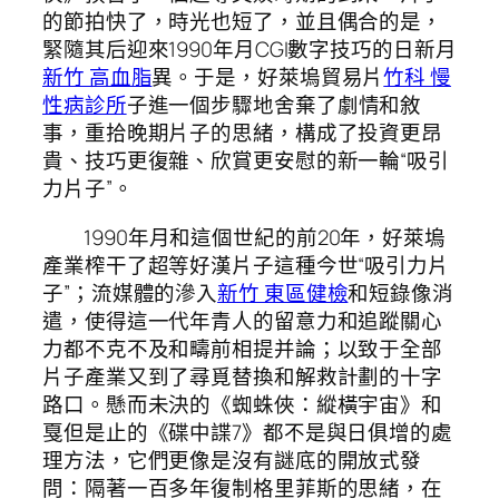
的節拍快了，時光也短了，並且偶合的是，
緊隨其后迎來1990年月CGI數字技巧的日新月
新竹 高血脂
異。于是，好萊塢貿易片
竹科 慢
性病診所
子進一個步驟地舍棄了劇情和敘
事，重拾晚期片子的思緒，構成了投資更昂
貴、技巧更復雜、欣賞更安慰的新一輪“吸引
力片子”。
1990年月和這個世紀的前20年，好萊塢
產業榨干了超等好漢片子這種今世“吸引力片
子”；流媒體的滲入
新竹 東區健檢
和短錄像消
遣，使得這一代年青人的留意力和追蹤關心
力都不克不及和疇前相提并論；以致于全部
片子產業又到了尋覓替換和解救計劃的十字
路口。懸而未決的《蜘蛛俠：縱橫宇宙》和
戛但是止的《碟中諜7》都不是與日俱增的處
理方法，它們更像是沒有謎底的開放式發
問：隔著一百多年復制格里菲斯的思緒，在