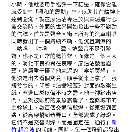
小時，他就要用手指彈一下缸邊，確保它能
感受到**「溫和的震動」**，以助其在精神上
達到圓滿。就在廖沾沾專注於與蒜泥進行心
靈交流時，外面的世界開始發出一些不對勁
的信號。首先是聲音。街上所有的汽車喇叭
同時發出了一個持續不斷、低沉且潮濕的
「咕嚕——咕嚕——」聲。這聲音不是引擎
聲，也不是正常的鳴笛聲，而像是一個巨大
的、消化不良的胃在哀嚎。廖沾沾皺著眉
頭，這嚴重干擾了他蒜泥的「寧靜冥想」。
他決定出去看個究竟，順手從桌上拿了一張
髒兮兮的，印著《沾醬秘笈》封面的皺衛生
紙，塞進口袋以備不時之需。他一腳踏出店
門，立刻被眼前的景象震驚了。整條城市的
主幹道上，數百個交通信號燈，從東邊到西
邊，從高架橋到巷弄口，全部變成了綠燈。
它們不是交替閃爍，而是固定在「通行」
新
竹 超音波
的狀態，同時，每一個燈箱都發出