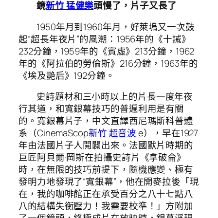
鏡
新竹 猛健樂
頭慢了，片子又長了
1950年月到1960年月，好萊塢又一次鼓
起“超長年夜片”的風潮：1956年的《十誡》
232分鐘，1959年的《賓虛》213分鐘，1962
年的《阿拉伯的勞倫斯》216分鐘，1963年的
《埃及艷后》192分鐘。
史詩題材和三小時以上的片長一度年夜
行其道，和寬銀幕技巧的普遍利用是有關
的。寬銀幕片子，中文直譯西尼瑪斯科普體
系（CinemaScop
新竹 超音波
e），早在1927
年由法國片子人開闢出來。法國默片時期的
巨匠阿貝爾·岡斯在拍攝史詩片《拿破侖》
時，在無限的技巧前提下，隨機應變、極有
發明力地發現了“寬銀幕”，他在開麥拉後「現
在，我的咖啡館正在承受百分之八十七點八
八的結構失衡壓力！我需要校準！」方附加