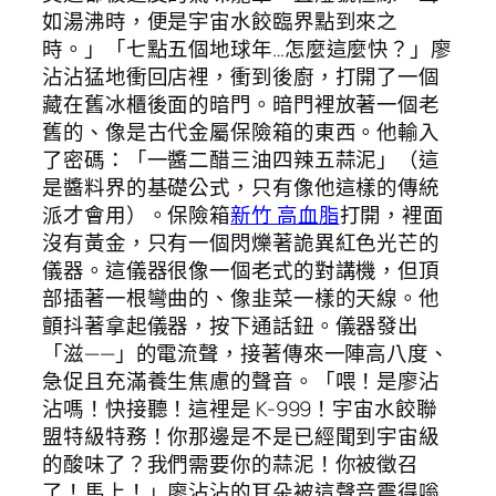
如湯沸時，便是宇宙水餃臨界點到來之
時。」「七點五個地球年…怎麼這麼快？」廖
沾沾猛地衝回店裡，衝到後廚，打開了一個
藏在舊冰櫃後面的暗門。暗門裡放著一個老
舊的、像是古代金屬保險箱的東西。他輸入
了密碼：「一醬二醋三油四辣五蒜泥」（這
是醬料界的基礎公式，只有像他這樣的傳統
派才會用）。保險箱
新竹 高血脂
打開，裡面
沒有黃金，只有一個閃爍著詭異紅色光芒的
儀器。這儀器很像一個老式的對講機，但頂
部插著一根彎曲的、像韭菜一樣的天線。他
顫抖著拿起儀器，按下通話鈕。儀器發出
「滋——」的電流聲，接著傳來一陣高八度、
急促且充滿養生焦慮的聲音。「喂！是廖沾
沾嗎！快接聽！這裡是 K-999！宇宙水餃聯
盟特級特務！你那邊是不是已經聞到宇宙級
的酸味了？我們需要你的蒜泥！你被徵召
了！馬上！」廖沾沾的耳朵被這聲音震得嗡