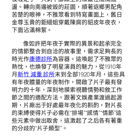
盪。轉向南邊被毀的莊園，順著返鄉男配角
苦楚的眼神，不雅眾看到特寫畫面上，舊日
金尊玉貴的鉅細姐穿戴陳腐的貂皮年夜衣，
下面沾滿棉絮。
像如許把年夜于實際的異景和起承完全
的情節整合到自洽的故事里，需求足夠長的
時光作
康德診所
為容器。這喚起了不雅眾的
熱忱，也煥發了明星演員的魅力，從1910年
月
新竹 減重 診所
末到全部1920年月，這些具
有年夜體量的年夜制作，開啟了片子最有發
明力的十年，深刻地摸索視聽情勢和敘工作
節之間的適配方法。跟著文娛產業渡過起源
期，片廠出于好處最年夜化的斟酌，對片長
的束縛使得片子必需在“排場”“感情”“情節”這
些元素中做出取舍，這激起了之后各有著重
的分歧的“片子類型”。