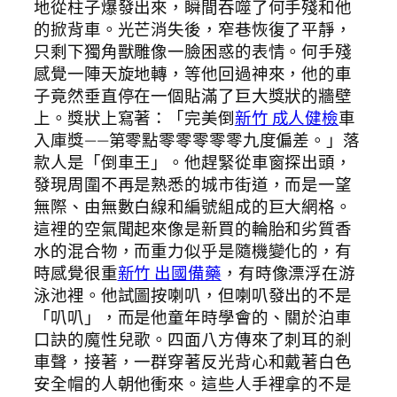
地從柱子爆發出來，瞬間吞噬了何手殘和他
的掀背車。光芒消失後，窄巷恢復了平靜，
只剩下獨角獸雕像一臉困惑的表情。何手殘
感覺一陣天旋地轉，等他回過神來，他的車
子竟然垂直停在一個貼滿了巨大獎狀的牆壁
上。獎狀上寫著：「完美倒
新竹 成人健檢
車
入庫獎——第零點零零零零零九度偏差。」落
款人是「倒車王」。他趕緊從車窗探出頭，
發現周圍不再是熟悉的城市街道，而是一望
無際、由無數白線和編號組成的巨大網格。
這裡的空氣聞起來像是新買的輪胎和劣質香
水的混合物，而重力似乎是隨機變化的，有
時感覺很重
新竹 出國備藥
，有時像漂浮在游
泳池裡。他試圖按喇叭，但喇叭發出的不是
「叭叭」，而是他童年時學會的、關於泊車
口訣的魔性兒歌。四面八方傳來了刺耳的剎
車聲，接著，一群穿著反光背心和戴著白色
安全帽的人朝他衝來。這些人手裡拿的不是