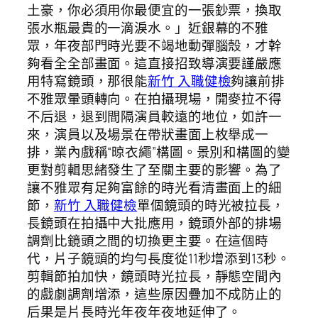
土豪，你必須用你最便宜的一張鈔票，換取
張水瓶最貴的一滴淚水。」近銀幕的不雅
眾，年夜部門時光要不竭地動彈腦殼，才幹
夠看全全部畫面。這直接招致導演要謹嚴應
用特寫鏡頭，那很能
新竹 入職健檢
夠讓前排
不雅眾暈頭轉向。在拍攝現場，開麥拉不得
不后退，退到間隔演員較遠的地位，如許一
來，演員以及場景在帶狀畫面上枚舉成一
排，業內戲稱“晾衣繩”構圖。景別和構圖的變
更對剪輯思緒發生了至關主要的影響。為了
讓不雅眾有足夠富餘的時光看清畫面上的細
節，
新竹 入職健檢
單個鏡頭的時光被拉長，
長鏡頭在拍攝中大批應用，鏡頭外部的排場
調劑比鏡頭之間的切換更主要。在這個時
代，片子鏡頭的均勻長度從11秒增添到13秒。
剪輯節拍加快，鏡頭時光拉長，靜態空間內
的戲劇調劑增添，這些原因疊加不成防止的
后果是片長時光年夜年夜地延伸了。