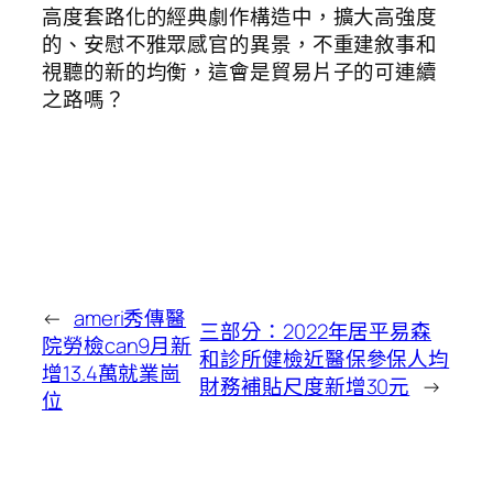
高度套路化的經典劇作構造中，擴大高強度
的、安慰不雅眾感官的異景，不重建敘事和
視聽的新的均衡，這會是貿易片子的可連續
之路嗎？
←
ameri秀傳醫
三部分：2022年居平易森
院勞檢can9月新
和診所健檢近醫保參保人均
增13.4萬就業崗
財務補貼尺度新增30元
→
位