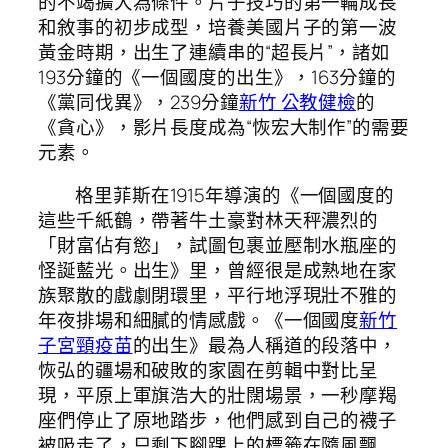
的不竭擴大為條件。片子技巧的第一輪成長
和敘事的初步成型，培養美國片子的第一波
黃金時期，出生了連續串的“超長片”，諸如
193分鐘的《一個國度的出生》，163分鐘的
《黨同伐異》，239分鐘
新竹 公教健檢
的
《貪心》，影片長度成為“恢宏大制作”的需要
元素。
格里菲斯在1915年導演的《一個國度的
這些千紙鶴，帶著牛土豪對林天秤濃烈的
「財富佔有慾」，試圖包裹並壓制水瓶座的
怪誕藍光。出生》里，曾經很是成熟地在家
族聚散的戲劇閉環里，平行地浮現壯不雅的
年夜排場和細膩的情感戲。《一個國度
新竹
子宮頸疫苗
的出生》最為人稱道的段落中，
恢弘的疆場和破敗的家園在剪輯中對比呈
現，平原上軍旗浩大的壯闊場景，一秒摩羯
座們停止了原地踏步，他們感到自己的襪子
被吸走了，只剩下腳踝上的標籤在隨風飄