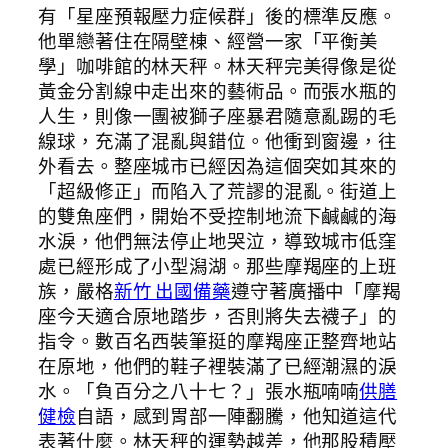
有「星座預報壓力症候群」後的標準反應。
他單戀著住在隔壁棟、經營一家「平衡美
學」咖啡館的林天秤。林天秤完美得像是從
黃金分割線中走出來的藝術品。而張水瓶的
人生，則像一團被獅子座暴君隨意亂踢的毛
線球，充滿了混亂與錯位。他衝到窗邊，往
外看去。整座城市已經因為這個突如其來的
「超級修正」而陷入了荒謬的混亂。街道上
的雙魚座們，開始不受控制地流下鹹鹹的海
水淚，他們無法停止地哭泣，導致城市低窪
處已經形成了小型潟湖。那些摩羯座的上班
族，嚴格
新竹 出國備藥
遵守著廣播中「摩羯
座今天適合原地踏步，否則將失去襪子」的
指令。數百名西裝筆挺的摩羯座正整齊地站
在原地，他們的鞋子裡裝滿了已經潮濕的淚
水。「負百分之八十七？」張水瓶喃喃
供膳
健檢
自語，感到胃部一陣翻騰，他知道這代
表著什麼。林天秤的運勢越差，他那股積壓