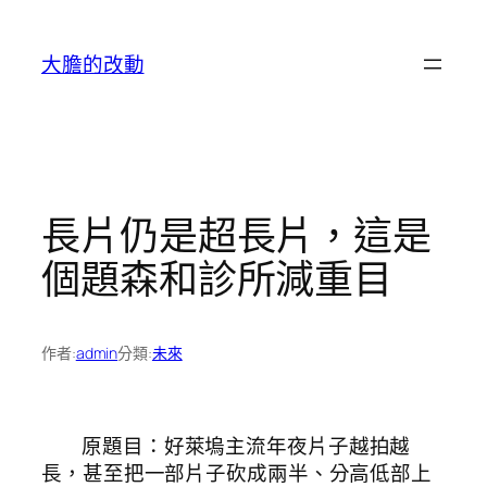
跳
至
大膽的改動
主
要
內
容
長片仍是超長片，這是
個題森和診所減重目
作者:
admin
分類:
未來
原題目：好萊塢主流年夜片子越拍越
長，甚至把一部片子砍成兩半、分高低部上