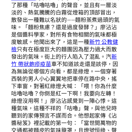
了那種「咕嚕咕嚕」的聲音，並且有一層淡
淡的、熱氣騰騰的白霧從燈箱的頂部冒出，
散發出一種難以名狀的——麵粉蒸煮過頭的氣
味。「麵粉焦慮？還是過度發酵？」廖沾沾
是個醬料學家，對所有食物相關的氣味都極
度敏感。他聞出來了，這是一種
新竹 公教健
檢
只有在極度巨大的麵團因為壓力過大而散
發出的氣味。街上的行人陷入了混亂。汽
新
竹 帶狀皰疹疫苗
車不知道該走還是該停，因
為無論從哪個方向看，都是綠燈。一個穿著
西裝的男人小心翼翼地把車停在路中央，搖
下車窗，對著紅綠燈大喊：「喂！你為什麼
咕嚕咕嚕？你倒是紅一下啊！我要向左轉！
綠燈沒用啊！」廖沾沾感覺到一陣心悸。這
種氣味，這種不祥的「咕嚕」聲，與他兒時
聽到的家傳預言不謀而合。他想起家傳《沾
醬秘笈》裡記載的第一句：「當世間萬物的
交通都被麵皮的氣味籠罩，且燈號恒綠、聲