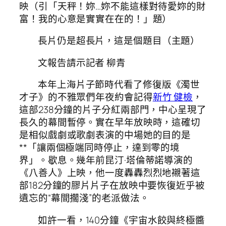
映（引「天秤！妳…妳不能這樣對待愛妳的財
富！我的心意是實實在在的！」題）
長片仍是超長片，這是個題目（主題）
文報告請示記者 柳青
本年上海片子節時代看了修復版《濁世
才子》的不雅眾們年夜約會記得
新竹 健檢
，
這部238分鐘的片子分紅兩部門，中心呈現了
長久的幕間暫停。實在早年放映時，這確切
是相似戲劇或歌劇表演的中場她的目的是
**「讓兩個極端同時停止，達到零的境
界」。歇息。幾年前昆汀·塔倫蒂諾導演的
《八善人》上映，他一度轟轟烈烈地襯著這
部182分鐘的膠片片子在放映中要恢復近乎被
遺忘的“幕間擱淺”的老派做法。
如許一看，140分鐘《宇宙水餃與終極醬