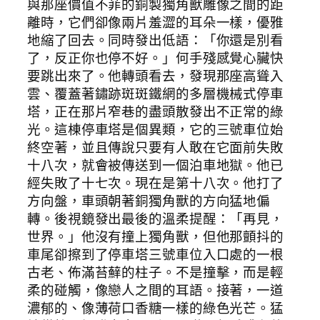
與那座價值不菲的銅製獨角獸雕像之間的距
離時，它們卻像兩片羞澀的耳朵一樣，優雅
地縮了回去。同時發出低語：「你還是別看
了，反正你也停不好。」何手殘感覺心臟快
要跳出來了。他轉頭看去，發現那座高聳入
雲、覆蓋著鏽跡斑斑鐵網的多層機械式停車
塔，正在那片窄巷的盡頭散發出不正常的綠
光。這棟停車塔是個異類，它的三號車位始
終空著，並且傳說只要有人敢在它面前失敗
十八次，就會被傳送到一個泊車地獄。他已
經失敗了十七次。現在是第十八次。他打了
方向盤，車頭朝著銅獨角獸的方向猛地偏
轉。後視鏡發出最後的溫柔提醒：「再見，
世界。」他沒有撞上獨角獸，但他那顫抖的
車尾卻擦到了停車塔三號車位入口處的一根
古老、佈滿苔蘚的柱子。不是撞擊，而是輕
柔的碰觸，像戀人之間的耳語。接著，一道
濃郁的、像薄荷口香糖一樣的綠色光芒。猛