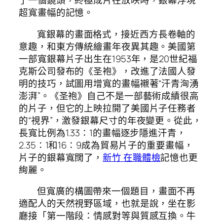
了一個鏡頭，終極成片在放映時，銀幕浮現
超寬畫幅的記憶。
寬銀幕的畫面格式，接近西方長卷軸的
意趣，和東方傳統繪畫年夜異其趣。美國第
一部寬銀幕片子出生在1953年，是20世紀福
克斯公司發布的《圣袍》，改進了法國人發
明的技巧，試圖用增寬的畫幅襯著“汗青洶湧
澎湃”。《圣袍》自己不是一部藝術成績很高
的片子，但它的上映拉開了美國片子任務者
的“視界”，激發銀幕尺寸的年夜變更。從此，
長寬比例為1.33∶1的畫幅逐步隱進汗青，
2.35∶1和16∶9成為貿易片子的重要畫幅，
片子的銀幕寬闊了，
新竹 在職體檢
記憶也更
絢麗。
但寬廣的構圖帶來一個題目，畫面不再
適配人的天然視野區域，也就是說，坐在影
廳接「第一階段：情感對等與質感互換。牛