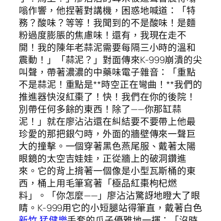
嗡作響，他捏著對講機，困惑地喊道：「特
務？酸味？等等！我聞到的不是酸味！是麵
粉過度膨脹的焦慮味！還有，我現在走不
開！我的陳年老蒜泥需要每隔三小時的溫和
震動！」「蒜泥？」對面傳來K-999崩潰的尖
叫聲，帶著濃濃的中藥味電子雜音：「重點
不是蒜泥！重點是**時空正在彎曲！**我們的
推進器快沒紅棗了！快！我們在你的後院！
別帶任何多餘的東西！除了——你那缸蒜
泥！」就在廖沾沾還在糾結要不要帶上他最
珍愛的那把銀勺時，外面的牆壁傳來一聲巨
大的撞擊。一個穿著黑色燕尾服、戴著太陽
眼鏡的太空吉娃娃，正從牆上的破洞鑽進
來。它的背上揹著一個像是小型瓦斯桶的東
西，桶上用毛筆寫著「極品紅棗枸杞燃
料」。「你怎麼——」廖沾沾驚訝地瞪大了眼
睛。K-999用它的小短腿站得筆直，戴著白色
新竹 猛健樂
手套的爪子優雅地一揮：「沒時