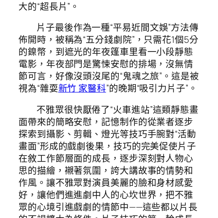
大的“超長片”。
片子最後作為一種“平易近間文娛”方法傳
佈開時，被稱為“五分錢劇院”，只需花1個5分
的鎳幣，到遮光的年夜篷車里看一小段靜態
電影，年夜部門是驚悚安慰的排場，沒無情
節可言，好像沒頭沒尾的“鬼魂之旅”。這是被
視為“雜耍
新竹 家醫科
”的晚期“吸引力片子”。
不雅眾很快厭倦了“火車進站”這類靜態畫
面帶來的簡略安慰，記憶制作的從業者逐步
探索到攝影、剪輯、燈光等技巧手腕對“活動
畫面”形成的戲劇後果，技巧的完美促使片子
在敘工作節層面的成長，逐步深刻對人物心
思的描繪，襯著氛圍，誇大講故事的情勢和
作風。讓不雅眾對演員美麗的臉和身材感愛
好，讓他們進進劇中人的心坎世界，把不雅
眾的心境引進戲劇的情節中——這些都以片長