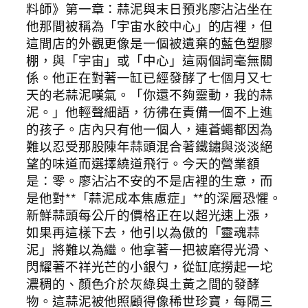
料師》第一章：蒜泥與末日預兆廖沾沾坐在
他那間被稱為「宇宙水餃中心」的店裡，但
這間店的外觀更像是一個被遺棄的藍色塑膠
棚，與「宇宙」或「中心」這兩個詞毫無關
係。他正在對著一缸已經發酵了七個月又七
天的老蒜泥嘆氣。「你還不夠靈動，我的蒜
泥。」他輕聲細語，彷彿在責備一個不上進
的孩子。店內只有他一個人，連蒼蠅都因為
難以忍受那股陳年蒜頭混合著鐵鏽與淡淡絕
望的味道而選擇繞道飛行。今天的營業額
是：零。廖沾沾不安的不是店裡的生意，而
是他對**「蒜泥成本焦慮症」**的深層恐懼。
新鮮蒜頭每公斤的價格正在以超光速上漲，
如果再這樣下去，他引以為傲的「靈魂蒜
泥」將難以為繼。他拿著一把被磨得光滑、
閃耀著不祥光芒的小銀勺，從缸底撈起一坨
濃稠的、顏色介於灰綠與土黃之間的發酵
物。這蒜泥被他照顧得像稀世珍寶，每隔三