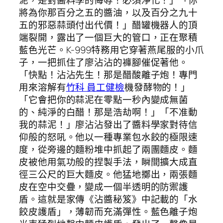
將為你那百分之五的醬油，以及百分之九十
五的邪惡蒜頭付出代價！」醋罐機器人的頂
端裂開，露出了一個巨大的管口，正在聚積
藍色光芒。K-999特務用它穿著燕尾服的小爪
子，一把抓住了廖沾沾的褲腳催促著他。
「快點！沾沾先生！那是醋酸離子炮！專門
用來溶解有
竹科 員工健檢
機發酵物的！」
「它會把你的蒜泥在零點一秒內變成無菌
的、純淨的白醋！那是浩劫啊！」「不准動
我的蒜泥！」廖沾沾發出了醬料學家對待信
仰般的怒吼。他以一種專業包水餃的極限速
度，從旁邊的麵粉堆中抓起了兩團麵皮。麵
皮被他用氣功般的捏製手法，瞬間擴大成直
徑三公尺的巨大麵皮。他猛地擲出，兩張麵
皮在空中交疊，變成一個半透明的防禦護
盾。這就是家傳《沾醬秘笈》中記載的「水
餃皮護盾」，薄韌而充滿彈性。藍色離子炮