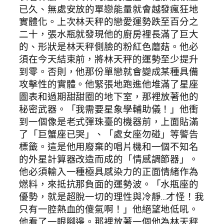
已久、無處安放的單戀能量就會越發瘋狂地
實體化。上次林天秤的戀愛運勢跌至百分之
二十，張水瓶就發現他的廚房裡長滿了巨大
的、形狀是林天秤側臉的粉紅色蘑菇。他必
須在今天結束前，將林天秤的運勢至少提升
到零。否則，他那份單戀就會變成某種具備
攻擊性的實體。他緊張地跑進他堆滿了星座
圖表和過期甜甜圈的地下室，那裡放著他的
秘密武器。「我需要星象學輔助儀！」他衝
到一個像是老式彈珠臺的機器前，上面貼滿
了「巨蟹座已哭」、「處女座勿碰」等警告
標籤。這是他用廢棄的唱片機和一個不知名
的外星計算器改造而成的「情感調節器」。
他必須輸入一種極具感染力的正面情緒作為
燃料，來抵抗那負面的運勢波。「水瓶座的
優勢，就是超脫一切的理性與冷靜…才怪！我
只有一腔熱血的傻氣啊！」他絕望地低吼。
他看了一眼腳邊。那裡放著一個他為林天秤