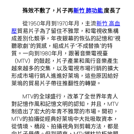
殊效不敷了，片子再
新竹 肺功能
度長了
從1950年月到1970年月，主流
新竹 高血
壓
貿易片子為了留住不雅眾，和電視收集構
成差別化競爭，年夜銀幕的恢弘的記憶和“視
聽歌劇”的質感，組成片子“不成替換”的特
質。一向到1980年月，跟著音樂電視臺
（MTV）的鼓起，片子產業和風行音樂產生
越來越多的交集，以及電視市場行銷的擴大
形成市場行銷人進進好萊塢，這些原因給好
萊塢的貿易片子帶往推翻性的轉變。
MTV的全球盛行，改革了全世界年青人
對記憶作風和記憶文明的認知，并且，MTV
制造出了宏大的年青不雅眾的市場。開初，
MTV的拍攝從經典好萊塢中大批吸取資本，
從情境、橋段、拍攝視角到剪輯方法，都是
向片子舉債。但到頭來，MTV摧枯拉朽地塑