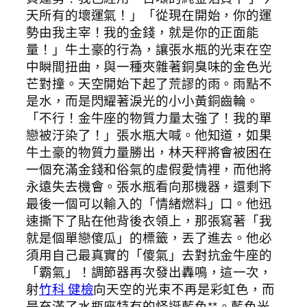
天所有的壞運氣！」「從現在開始，你的運
勢由我主宰！我的金錢，就是你的正面能
量！」牛土豪的行為，讓張水瓶的光束在空
中瞬間扭曲，與一種夾雜著銅臭味的金色光
芒對撞。天空開始下起了荒謬的雨。雨點不
是水，而是閃耀著淚光的小小黃銅齒輪。
「不行！金牛座的物質力量太強了！我的單
戀被汙染了！」張水瓶大喊。他知道，如果
牛土豪的物質力量勝出，林天秤將會被困在
一個充滿金錢和俗氣的虛假愛情裡，而他將
永遠失去機會。張水瓶看向那機器，還剩下
最後一個可以輸入的「情緒燃料」口。他迅
速撕下了貼在他背後衣領上，那張寫著「我
就是個單戀傻瓜」的標籤，丟了進去。他必
須用自己最真實的「傻氣」去對抗金牛座的
「霸氣」！調節器再次發出轟鳴，這一次，
射
竹科 健檢
向天空的光束不再是彩虹色，而
是充滿了水瓶座特有的怪誕藍色**。藍色光