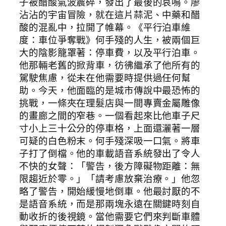
子被醋酸氣波震碎，發出了最後的哀鳴。廖
沾沾的宇宙冒險，就在這片蒜泥、中藥和醋
酸的混亂中，拉開了帷幕。《平行泊車維
度：車位爭奪戰》何手殘的人生，被兩個巨
大的陰影籠罩著：停車費，以及平行泊車。
他那輛老舊的掀背車，彷彿繼承了他所有的
駕駛焦慮，從未在他需要時提供過任何幫
助。今天，他面臨的是城市傳說中最恐怖的
挑戰，一條夾在理髮店與一間專賣金屬雕像
的畫廊之間的窄巷。一個看起來比他車子尺
寸小上三十公分的停車格，上面還灑著一層
可疑的白色粉末。何手殘深吸一口氣。將車
子打了倒檔。他的車載語音系統發出了令人
不快的女聲：「警告，後方障礙物距離：無
限趨近於零。」「請考慮放棄治療。」他忽
略了警告，開始緩慢地倒車。他最討厭的不
是語音系統，而是那兩塊永遠在關鍵時刻自
動收折的後視鏡。當他需要它們來判斷車體