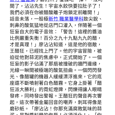
間了，沾沾先生！宇宙水餃快要拉肚子了！
我們必須在你被醋酸離子炮鎖定前離開！」
話音未落，一股極
新竹 職業醫學科
致尖銳、
刺鼻的酸氣猛地從店門口灌入，伴隨著一個
狂妄自大的電子音效：「警告！這裡的醬油
比例嚴重失衡！百分之九十九點九九的醋，
才是真理！」廖沾沾知道，這是他的宿敵，
王醋狂，已經找上門了。他的宇宙冒險，被
迫從他對蒜泥的焦慮中，正式開始了。一個
狂妄的影子佔滿了那扇被撞破的牆門邊緣，
光線一瞬間被極端的酸氣扭曲。一個閃閃發
光、像醋罐的機器人緩緩漂浮進來，它的底
座還不斷噴射著白色醋霧。它身上掛著「醋
狂派大勝利」的霓虹燈牌，閃爍得讓人眼睛
發疼，同時發出警報。王醋狂的聲音再次響
起，這次帶著金屬回音的嘲弄，刺耳得像是
磨砂紙。「廖沾沾！你那充滿腐敗氣味的蒜
泥，是對醬料學的侮辱！必須淨化！」「你