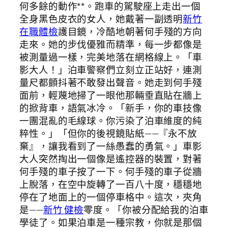
何多餘的動作**。跑車的駕駛座上走出一個
全身黑色皮衣的女人，她戴著一副透明
新竹
在職體檢
護目鏡，冷酷地朝著何手殘的方向
走來。她的步伐優雅而精準，每一步都像是
被測量過一樣，完美地落在網格線上。「車
影大人！」泊車警察們立刻立正站好，連測
量尺都顫抖著不敢發出聲音。她走到何手殘
面前，輕蔑地掃了一眼他那輛垂直貼在牆上
的掀背車，語氣冰冷。「新手，你的車技像
一團混亂的毛線球。你污染了泊車維度的純
粹性。」「但你的後視鏡貼紙——『永不放
棄』，讓我看到了一絲愚蠢的勇氣。」車影
大人突然掏出一個像是遙控器的裝置，對著
何手殘的車子按了一下。何手殘的車子從牆
上脫落，在空中旋轉了一百八十度，穩穩地
停在了地面上的一個停車格中。這次，夾角
是——
新竹 健檢
零度。「你被分配給我的泊車
學徒了。如果泊車是一種宗教，你就是那個