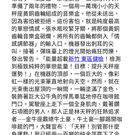
準備了兩年的禮物：一個用一萬塊小小的天
秤座黃銅齒輪組成的音樂盒。他從未送出，
因為害怕被拒絕。這份害怕，就是純度最高
的單戀情感。張水瓶咬緊牙關，將那個黃銅
齒輪音樂盒砸爛，將所有的齒輪都倒入「情
感調節器」的輸入口。機器發出刺耳的尖
叫，接著，彈珠臺上的燈光開始瘋狂閃爍，
發出警告。「能量超載
新竹 東區健檢
！檢測
到極致純粹的單戀能量！目標：提升天秤座
運勢！」在機器的頂部，一個巨大的、像彩
虹一樣的光束筆直地射向天空。然而，就在
光束衝出屋頂的一瞬間，一輛塗滿了金色、
裝飾著巨大公牛角的悍馬車猛地停在咖啡館
門口。駕駛座上走下一個全身肌肉、戴著鑽
石項圈的男人，那人正是林天秤的狂熱追求
者——金牛座霸總牛土豪。牛土豪一腳踢開咖
啡館的門，大聲宣布：「天秤！別管那什麼
負運勢！我已經用一百噸的純金箔買下了今