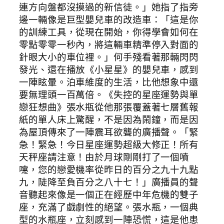
連方向盤都沒摸過的新信徒。」她指了指旁
邊一輛像是巨型嬰兒車的改造車：「這是你
的訓練工具，從現在開始，你得學會如何在
零點零零一秒內，將這輛車精準停入對面的
針眼大小的車位裡。」何手殘看著那輛閃閃
發光、還在播放《小星星》的嬰兒車，感到
一陣眩暈。泊車維度的生活，比他想象中還
要無理頭一百萬倍。《失控的星座運勢與單
戀狂想曲》張水瓶從他那張覆蓋著七層舊報
紙的單人床上驚醒，不是因為鬧鐘，而是因
為屋頂傳來了一陣震耳欲聾的廣播聲。「緊
急！緊急！今日星座運勢超級大修正！所有
天秤座請注意！由於月球剛剛打了一個噴
嚏，您的戀愛機率從昨日的百分之九十九點
九，陡降至負百分之八十七！」廣播員的聲
音聽起來像是一個正在經歷中年危機的雙子
座，充滿了戲劇性的絕望。張水瓶，一個典
型的水瓶座，立刻感到一陣恐慌，這是他患