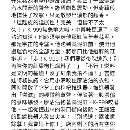
光束猛烈地擊中麵皮護盾，發出了一聲像是
汽水開蓋的聲音。護盾劇烈震動，但奇蹟般
地擋住了攻擊，只是散發出濃郁的麵香。
「這麵皮的延展性！完美！但撐不了太
久！」K-999焦急地大喊，中藥味更濃了。廖
沾沾知道，他必須帶走他那缸陳年老蒜泥，
那是宇宙的希望。他跑到蒜泥缸前，使出他
搬運食材的全部力量，將那口比他還胖的缸
抱起。「走！K-999！我們要從後院逃跑！別
再管你的紅棗枸杞燃料了！」「不行！燃料
是文明的基礎！沒了紅棗我飛不遠！」吉娃
娃特務抗議。它用小嘴咬住廖沾沾的衣領，
同時開啟了它背上的枸杞推進器。推進器發
出「滋滋」的輕微煎煮聲，伴隨著一股濃郁
的蔘味爆發。廖沾沾抱著蒜泥缸、K-999咬著
他，一起從撞出來的洞口衝向後院。王醋狂
的醋罐機器人發出尖叫：「別想逃！醬油黨
餘孽！我會追上你！」店內剩下的所有空盤