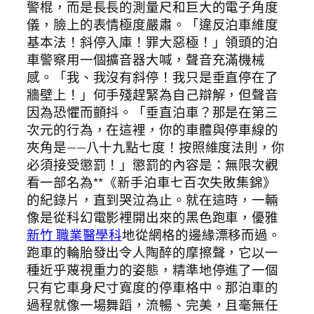
警棍，而是長長的測量尺和巨大的電子角度
儀，臉上的表情極度嚴肅。「違反泊車維度
基本法！斜停入庫！罪大惡極！」領頭的泊
車警察用一個擴音器大喊，聲音充滿機械
感。「我、我沒有斜停！我只是垂直停在了
牆壁上！」何手殘趕緊為自己辯解，但聲音
因為恐懼而顫抖。「垂直泊車？那是在第三
次元的行為，在這裡，你的車體與停車線的
夾角是——八十九點七度！按照維度法則，你
必須接受懲罰！」懲罰的內容是：無限次觀
看一部名為**《新手泊車七百次失敗集錦》
的紀錄片，直到哭泣為止。就在這時，一輛
像是從科幻電影裡開出來的黑色跑車，優雅
新竹 職業醫學科
地從網格的邊緣漂移而過。
跑車的輪胎發出令人陶醉的摩擦聲，它以一
種近乎蔑視重力的姿態，精準地停進了一個
只有它車身尺寸寬度的停車格中。那泊車的
過程就像一場舞蹈，流暢、完美，且毫無任