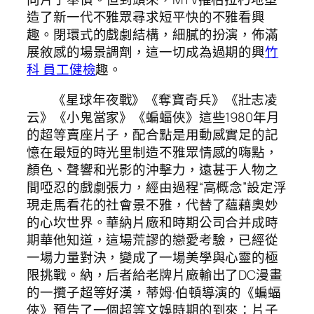
造了新一代不雅眾尋求短平快的不雅看興
趣。閉環式的戲劇結構，細膩的扮演，佈滿
展敘感的場景調劑，這一切成為過期的興
竹
科 員工健檢
趣。
《星球年夜戰》《奪寶奇兵》《壯志凌
云》《小鬼當家》《蝙蝠俠》這些1980年月
的超等賣座片子，配合點是用動感實足的記
憶在最短的時光里制造不雅眾情感的嗨點，
顏色、聲響和光影的沖擊力，遠甚于人物之
間啞忍的戲劇張力，經由過程“高概念”設定浮
現走馬看花的社會景不雅，代替了蘊藉奧妙
的心坎世界。華納片廠和時期公司合并成時
期華他知道，這場荒謬的戀愛考驗，已經從
一場力量對決，變成了一場美學與心靈的極
限挑戰。納，后者給老牌片廠輸出了DC漫畫
的一攬子超等好漢，蒂姆·伯頓導演的《蝙蝠
俠》預告了一個超等文娛時期的到來：片子