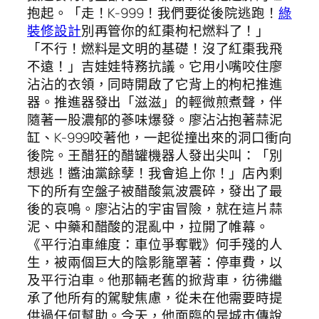
抱起。「走！K-999！我們要從後院逃跑！
綠
裝修設計
別再管你的紅棗枸杞燃料了！」
「不行！燃料是文明的基礎！沒了紅棗我飛
不遠！」吉娃娃特務抗議。它用小嘴咬住廖
沾沾的衣領，同時開啟了它背上的枸杞推進
器。推進器發出「滋滋」的輕微煎煮聲，伴
隨著一股濃郁的蔘味爆發。廖沾沾抱著蒜泥
缸、K-999咬著他，一起從撞出來的洞口衝向
後院。王醋狂的醋罐機器人發出尖叫：「別
想逃！醬油黨餘孽！我會追上你！」店內剩
下的所有空盤子被醋酸氣波震碎，發出了最
後的哀鳴。廖沾沾的宇宙冒險，就在這片蒜
泥、中藥和醋酸的混亂中，拉開了帷幕。
《平行泊車維度：車位爭奪戰》何手殘的人
生，被兩個巨大的陰影籠罩著：停車費，以
及平行泊車。他那輛老舊的掀背車，彷彿繼
承了他所有的駕駛焦慮，從未在他需要時提
供過任何幫助。今天，他面臨的是城市傳說