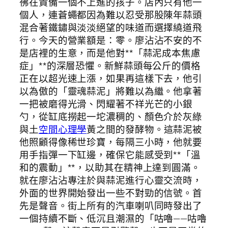
彿在責備一個不上進的孩子。店內只有他一
個人，連蒼蠅都因為難以忍受那股陳年蒜頭
混合著鐵鏽與淡淡絕望的味道而選擇繞道飛
行。今天的營業額是：零。廖沾沾不安的不
是店裡的生意，而是他對**「蒜泥成本焦慮
症」**的深層恐懼。新鮮蒜頭每公斤的價格
正在以超光速上漲，如果再這樣下去，他引
以為傲的「靈魂蒜泥」將難以為繼。他拿著
一把被磨得光滑、閃耀著不祥光芒的小銀
勺，從缸底撈起一坨濃稠的、顏色介於灰綠
與土
空間心理學
黃之間的發酵物。這蒜泥被
他照顧得像稀世珍寶，每隔三小時，他就要
用手指彈一下缸邊，確保它能感受到**「溫
和的震動」**，以助其在精神上達到圓滿。
就在廖沾沾專注於與蒜泥進行心靈交流時，
外面的世界開始發出一些不對勁的信號。首
先是聲音。街上所有的汽車喇叭同時發出了
一個持續不斷、低沉且潮濕的「咕嚕——咕嚕