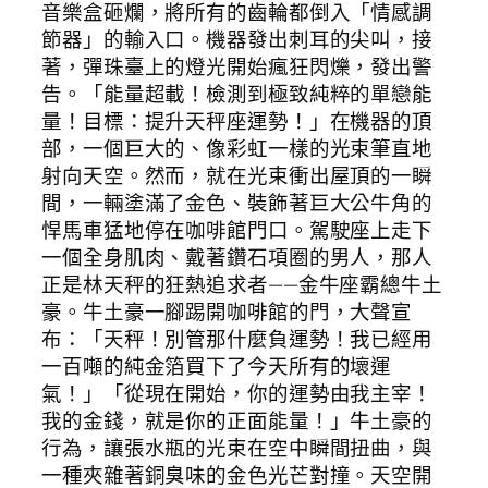
音樂盒砸爛，將所有的齒輪都倒入「情感調
節器」的輸入口。機器發出刺耳的尖叫，接
著，彈珠臺上的燈光開始瘋狂閃爍，發出警
告。「能量超載！檢測到極致純粹的單戀能
量！目標：提升天秤座運勢！」在機器的頂
部，一個巨大的、像彩虹一樣的光束筆直地
射向天空。然而，就在光束衝出屋頂的一瞬
間，一輛塗滿了金色、裝飾著巨大公牛角的
悍馬車猛地停在咖啡館門口。駕駛座上走下
一個全身肌肉、戴著鑽石項圈的男人，那人
正是林天秤的狂熱追求者——金牛座霸總牛土
豪。牛土豪一腳踢開咖啡館的門，大聲宣
布：「天秤！別管那什麼負運勢！我已經用
一百噸的純金箔買下了今天所有的壞運
氣！」「從現在開始，你的運勢由我主宰！
我的金錢，就是你的正面能量！」牛土豪的
行為，讓張水瓶的光束在空中瞬間扭曲，與
一種夾雜著銅臭味的金色光芒對撞。天空開