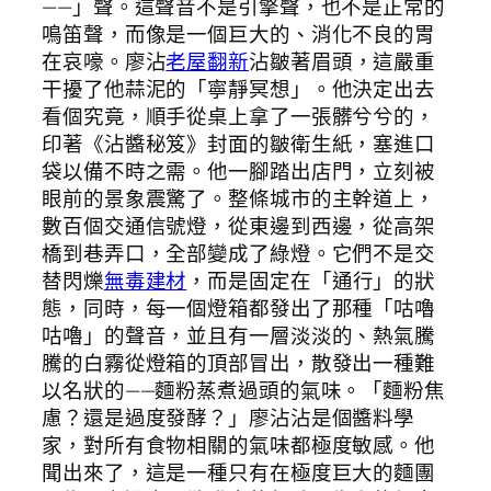
——」聲。這聲音不是引擎聲，也不是正常的
鳴笛聲，而像是一個巨大的、消化不良的胃
在哀嚎。廖沾
老屋翻新
沾皺著眉頭，這嚴重
干擾了他蒜泥的「寧靜冥想」。他決定出去
看個究竟，順手從桌上拿了一張髒兮兮的，
印著《沾醬秘笈》封面的皺衛生紙，塞進口
袋以備不時之需。他一腳踏出店門，立刻被
眼前的景象震驚了。整條城市的主幹道上，
數百個交通信號燈，從東邊到西邊，從高架
橋到巷弄口，全部變成了綠燈。它們不是交
替閃爍
無毒建材
，而是固定在「通行」的狀
態，同時，每一個燈箱都發出了那種「咕嚕
咕嚕」的聲音，並且有一層淡淡的、熱氣騰
騰的白霧從燈箱的頂部冒出，散發出一種難
以名狀的——麵粉蒸煮過頭的氣味。「麵粉焦
慮？還是過度發酵？」廖沾沾是個醬料學
家，對所有食物相關的氣味都極度敏感。他
聞出來了，這是一種只有在極度巨大的麵團