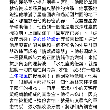
秤的運勢至少提升到零。否則，他那份單戀
就會變成某種具備攻擊性的實體。他緊張地
跑進他堆滿了星座圖表和過期甜甜圈的地下
室，那裡放著他的秘密武器。「我需要星象
學輔助儀！」他衝到一個像是老式彈珠臺的
機器前，上面貼滿了「巨蟹座已哭」、「處
女座勿碰」
身心診所設計
等警告標籤。這是
他用廢棄的唱片機和一個不知名的外星計算
器改造而成的「情感調節器」。他必須輸入
一種極具感染力的正面情緒作為燃料，來抵
抗那負面的運勢波。「水瓶座的優勢，就是
超脫一切的理性與冷靜…才怪！我只有一腔熱
血
侘寂風
的傻氣啊！」他絕望地低吼。他看
了一眼腳邊。那裡放著一個他為林天秤準備
了兩年的禮物：一個用一萬塊小小的天秤座
黃銅齒輪組成的音樂盒。他從未送出，因為
害怕被拒絕。這份害怕，就是純度最高的單
戀情感。張水瓶咬緊牙關，將那個黃銅齒輪