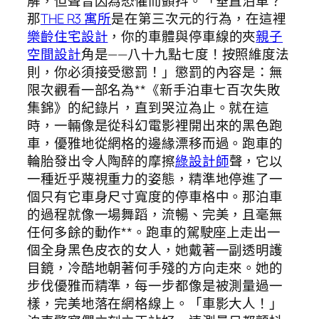
解，但聲音因為恐懼而顫抖。「垂直泊車？
那
THE R3 寓所
是在第三次元的行為，在這裡
樂齡住宅設計
，你的車體與停車線的夾
親子
空間設計
角是——八十九點七度！按照維度法
則，你必須接受懲罰！」懲罰的內容是：無
限次觀看一部名為**《新手泊車七百次失敗
集錦》的紀錄片，直到哭泣為止。就在這
時，一輛像是從科幻電影裡開出來的黑色跑
車，優雅地從網格的邊緣漂移而過。跑車的
輪胎發出令人陶醉的摩擦
綠設計師
聲，它以
一種近乎蔑視重力的姿態，精準地停進了一
個只有它車身尺寸寬度的停車格中。那泊車
的過程就像一場舞蹈，流暢、完美，且毫無
任何多餘的動作**。跑車的駕駛座上走出一
個全身黑色皮衣的女人，她戴著一副透明護
目鏡，冷酷地朝著何手殘的方向走來。她的
步伐優雅而精準，每一步都像是被測量過一
樣，完美地落在網格線上。「車影大人！」