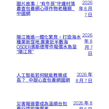
2026
圖片故事｜“有牛哥”守護村落
年 8 月
農查包養網心得作物老種類_
中國網
7 日
2026
陽江推進一體化繁育，打造海水
年 8
種業新窪地 廣東近半數海
OSDER奧斯德零件報價水魚苗
月 7
“陽江育”
日
2026 年
人工智能若何賦能教導成
長？_中甜心查包養網國網
8 月 7 日
2026 年 8
災害報道要成為溫順台包
養行情的撫摩者