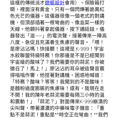
這樣的傳統派才
遊艇設計
會用）。保險箱打
開，裡面沒有黃金，只有一個閃爍著詭異紅
色光芒的儀器。這儀器很像一個老式的對講
機，但頂部插著一根彎曲的、像韭菜一樣的
天線。他顫抖著拿起儀器，按下通話鈕。儀
器發出「滋——」的電流聲，接著傳來一陣高
八度、急促且充滿養生焦慮的聲音。「喂！
是廖沾沾嗎！快接聽！這裡是 K-999！宇宙
水餃聯盟特級特務！你那邊是不是已經聞到
宇宙級的酸味了？我們需要你的蒜泥！你被
徵召了！馬上！」廖沾沾的耳朵被這聲音震
得嗡嗡作響，他捏著對講機，困惑地喊道：
「特務？酸味？等等！我聞到的不是酸味！
是麵粉過度膨脹的焦慮味！還有，我現在走
不開！我的陳年老蒜泥需要每隔三小時的溫
和震動！」「蒜泥？」對面傳來K-999崩潰的
尖叫聲，帶著濃濃的中藥味電子雜音：「重
點不是蒜泥！重點是**時空正在彎曲！**我們