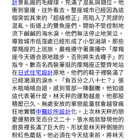
計
意亂踢的毛線球，充滿了混亂與錯位。他
衝到窗邊，往外看去。整座城市已經因為這
個突如其來的「超級修正」而陷入了荒謬的
混亂。街道上的雙魚座們，開始不受控制地
流下鹹鹹的海水淚，他們無法停止地哭泣，
導致城市低窪處已經形成了小型潟湖。那些
摩羯座的上班族，嚴格遵守著廣播中「摩羯
座今天適合原地踏步，否則將失去襪子」的
指令。數百名西裝筆挺的摩羯座正整齊地站
在
日式住宅設計
原地，他們的鞋子裡裝滿了
已經潮濕的淚水。「負百分之八十七？」張
水瓶喃喃自語，感到胃部一陣翻騰，他知道
這代表著什麼。林天秤的運勢越差，他那股
積壓已久、無處安放的單戀能量就會越發瘋
狂地實體
中醫診所設計
化。上次林天秤的戀
愛運勢跌至百分之二十，張水瓶就發現他的
廚房裡長滿了巨大的、形狀是林天秤側臉的
粉紅色蘑菇。他必須在今天結束前，將林天