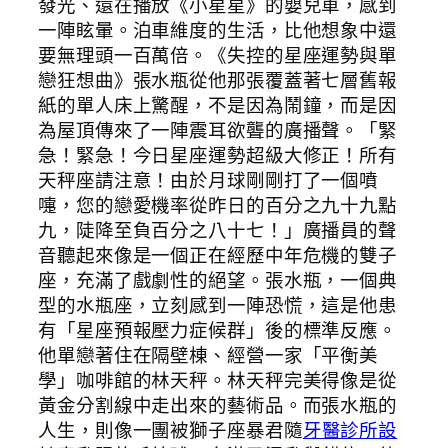
發光、還在播放《小星星》的嬰兒車，感到
一陣眩暈。泊車維度的生活，比他想象中還
要無理頭一百萬倍。《失控的星座運勢與單
戀狂想曲》張水瓶從他那張覆蓋著七層舊報
紙的單人床上驚醒，不是因為鬧鐘，而是因
為屋頂傳來了一陣震耳欲聾的廣播聲。「緊
急！緊急！今日星座運勢超級大修正！所有
天秤座請注意！由於月球剛剛打了一個噴
嚏，您的戀愛機率從昨日的百分之九十九點
九，陡降至負百分之八十七！」廣播員的聲
音聽起來像是一個正在經歷中年危機的雙子
座，充滿了戲劇性的絕望。張水瓶，一個典
型的水瓶座，立刻感到一陣恐慌，這是他患
有「星座預報壓力症候群」後的標準反應。
他單戀著住在隔壁棟、經營一家「平衡美
學」咖啡館的林天秤。林天秤完美得像是從
黃金分割線中走出來的藝術品。而張水瓶的
人生，則像一團被獅子座暴君隨
牙醫診所設