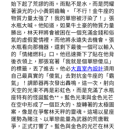
始下起了荒謬的雨。雨點不是水，而是閃耀
著淚光的小小黃銅齒輪。「不行！金牛座的
物質力量太強了！我的單戀被汙染了！」張
水瓶大喊。他知道，如果牛土豪的物質力量
勝出，林天秤將會被困在一個充滿金錢和俗
氣的虛假愛情裡，而他將永遠失去機會。張
水瓶看向那機器，還剩下最後一個可以輸入
的「情緒燃料」口。他迅速撕下了貼在他背
後衣領上，那張寫著「我就是個單戀傻瓜」
的標籤，丟了進去。他必
大直室內設計
須用
自己最真實的「傻氣」去對抗金牛座的「霸
氣」！調節器再次發出轟鳴，這一次，射向
天空的光束不再是彩虹色，而是充滿了水瓶
座特有的怪誕藍色**。藍色光束與金色光芒
在空中形成了一個巨大的、旋轉著的太極圖
案，像是在爭奪林天秤的靈魂。這場以星座
運勢為賭注、以單戀能量為武器的荒唐戰
爭，正式打響了。藍色與金色的光芒在林天