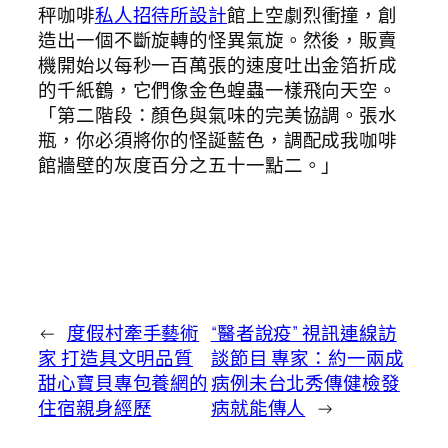
秤咖啡
私人招待所設計
館上空劇烈衝撞，創
造出一個不斷旋轉的怪異氣旋。然後，販賣
機開始以每秒一百萬張的速度吐出金箔折成
的千紙鶴，它們像金色蝗蟲一樣飛向天空。
「第二階段：顏色與氣味的完美協調。張水
瓶，你必須將你的怪誕藍色，調配成我咖啡
館牆壁的灰度百分之五十一點二。」
←
度假村牽手藝術
“醫者說疫” 視訊連線訪
家 打造具文明品質
談節目 專家：約一兩成
甜心寶貝專包養網的
病例未台北秀傳健檢發
住宿親身經歷
病就能傳人
→