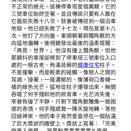
不正常的綠光。這棟停車塔是個異類，它的
三號車位始終空著，並且傳說只要有人敢在
它面前失敗十八次，就會被傳送到一個泊車
地獄。他已經失敗了十七次。現在是第十八
次。他打了方向盤，車頭朝著銅獨角獸的方
向猛地偏轉。後視鏡發出最後的溫柔提醒：
「再見，世界。」他沒有撞上獨角獸，但他
那顫抖的車尾卻擦到了停車塔三號車位入口
處的一根古老、佈滿苔蘚的
健康住宅
柱子。
不是撞擊，而是輕柔的碰觸，像戀人之間的
耳語。接著，一道濃郁的、像薄荷口香糖一
樣的綠色光芒。猛地從柱子爆發出來，瞬間
吞噬了何手殘和他的掀背車。光芒消失後，
窄巷恢復了平靜，只剩下獨角獸雕像一臉困
惑的表情。何手殘感覺一陣天旋地轉，等他
回過神來，他的車子竟然垂直停在一個貼滿
了巨大獎狀的牆壁上。獎狀上寫著：「完美
倒車入庫獎——第零點零零零零零九度偏