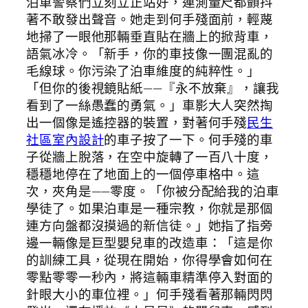
泊車警察們立刻立正站好，連測量尺都顫抖
著不敢發出聲音。她走到何手殘面前，輕蔑
地掃了一眼他那輛垂直貼在牆上的掀背車，
語氣冰冷。「新手，你的車技像一團混亂的
毛線球。你污染了泊車維度的純粹性。」
「但你的後視鏡貼紙——『永不放棄』，讓我
看到了一絲愚蠢的勇氣。」車影大人突然掏
出一個像是遙控器的裝置，對著何手殘
民生
社區室內設計
的車子按了一下。何手殘的車
子從牆上脫落，在空中旋轉了一百八十度，
穩穩地停在了地面上的一個停車格中。這
次，夾角是——零度。「你被分配給我的泊車
學徒了。如果泊車是一種宗教，你就是那個
連方向盤都沒摸過的新信徒。」她指了指旁
邊一輛像是巨型嬰兒車的改造車：「這是你
的訓練工具，從現在開始，你得學會如何在
零點零零一秒內，將這輛車精準停入對面的
針眼大小的車位裡。」何手殘看著那輛閃閃