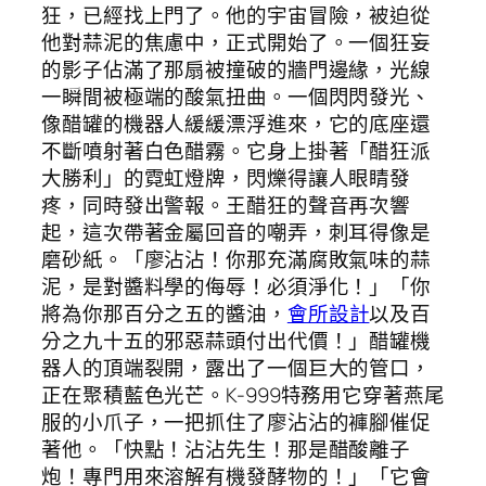
狂，已經找上門了。他的宇宙冒險，被迫從
他對蒜泥的焦慮中，正式開始了。一個狂妄
的影子佔滿了那扇被撞破的牆門邊緣，光線
一瞬間被極端的酸氣扭曲。一個閃閃發光、
像醋罐的機器人緩緩漂浮進來，它的底座還
不斷噴射著白色醋霧。它身上掛著「醋狂派
大勝利」的霓虹燈牌，閃爍得讓人眼睛發
疼，同時發出警報。王醋狂的聲音再次響
起，這次帶著金屬回音的嘲弄，刺耳得像是
磨砂紙。「廖沾沾！你那充滿腐敗氣味的蒜
泥，是對醬料學的侮辱！必須淨化！」「你
將為你那百分之五的醬油，
會所設計
以及百
分之九十五的邪惡蒜頭付出代價！」醋罐機
器人的頂端裂開，露出了一個巨大的管口，
正在聚積藍色光芒。K-999特務用它穿著燕尾
服的小爪子，一把抓住了廖沾沾的褲腳催促
著他。「快點！沾沾先生！那是醋酸離子
炮！專門用來溶解有機發酵物的！」「它會