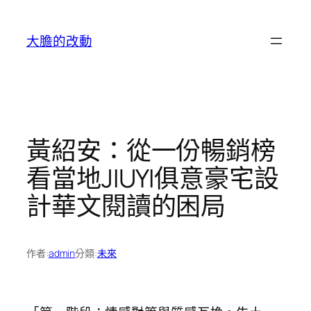
跳
至
大膽的改動
主
要
內
容
黃紹安：從一份暢銷榜
看當地JIUYI俱意豪宅設
計華文閱讀的困局
作者:
admin
分類:
未來