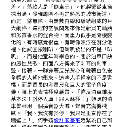
差。」落款人是「倒車王」。他趕緊從車窗
探出頭，發現周圍不再是熟悉的城市街道，
而是一望無際、由無數白線和編號組成的巨
大網格。這裡的空氣聞起來像是新買的輪胎
和劣質香水的混合物，而重力似乎是隨機變
化的，有時感覺很重，有時像漂浮在游泳池
裡。他試圖按喇叭，但喇叭發出的不是「叭
叭」，而是他童年時學會的、關於泊車口訣
的魔性兒歌。四面八方傳來了刺耳的剎車
聲，接著，一群穿著反光背心和戴著白色安
全帽的人朝他衝來。這些人手裡拿的不是警
棍，而是長長的測量尺和巨大的電子角度
儀，臉上的表情極度嚴肅。「違反泊車維度
基本法！斜停入庫！罪大惡極！」領頭的泊
車警察用一個擴音器大喊，聲音充滿機械
感。「我、我沒有斜停！我只是垂直停在了
牆壁上！」何手殘
設計家豪宅
趕緊為自己辯