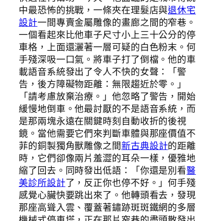
中最恐怖的挑戰，一條夾在理髮店與
退休宅
設計
一間專賣金屬雕像的畫廊之間的窄巷。
一個看起來比他車子尺寸小上三十公分的停
車格，上面還灑著一層可疑的白色粉末。何
手殘深吸一口氣。將車子打了倒檔。他的車
載語音系統發出了令人不快的女聲：「警
告，後方障礙物距離：無限趨近於零。」
「請考慮放棄治療。」他忽略了警告，開始
緩慢地倒車。他最討厭的不是語音系統，而
是那兩塊永遠在關鍵時刻自動收折的後視
鏡。當他需要它們來判斷車體與那座價值不
菲的銅製獨角獸雕像之間
新古典設計
的距離
時，它們卻像兩片羞澀的耳朵一樣，優雅地
縮了回去。同時發出低語：「你還是別看
醫
美診所設計
了，反正你也停不好。」何手殘
感覺心臟快要跳出來了。他轉頭看去，發現
那座高聳入雲、覆蓋著鏽跡斑斑鐵網的多層
機械式停車塔，正在那片窄巷的盡頭散發出