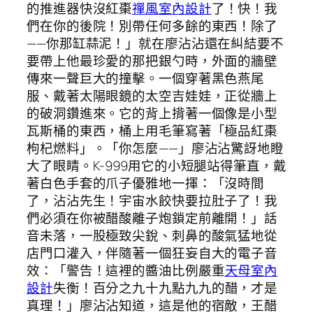
的推進器快沒紅棗
禪風室內設計
了！快！我
們在你的後院！別帶任何多餘的東西！除了
——你那缸蒜泥！」就在廖沾沾還在糾結要不
要帶上他最珍愛的那把銀勺時，外面的牆壁
傳來一聲巨大的撞擊。一個穿著黑色燕尾
服、戴著太陽眼鏡的太空吉娃娃，正從牆上
的破洞鑽進來。它的背上揹著一個像是小型
瓦斯桶的東西，桶上用毛筆寫著「極品紅棗
枸杞燃料」。「你怎麼——」廖沾沾驚訝地瞪
大了眼睛。K-999用它的小短腿站得筆直，戴
著白色手套的爪子優雅地一揮：「沒時間
了，沾沾先生！宇宙水餃快要拉肚子了！我
們必須在你被醋酸離子炮鎖定前離開！」話
音未落，一股極致尖銳、刺鼻的酸氣猛地從
店門口灌入，伴隨著一個狂妄自大的電子音
效：「警告！這裡的醬油比例嚴重
天母室內
設計
失衡！百分之九十九點九九的醋，才是
真理！」廖沾沾知道，這是他的宿敵，王醋