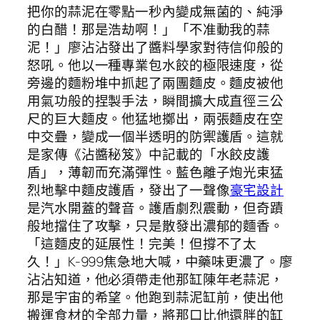
把你的蒜泥在零點一秒內變成無菌的、純淨
的白醋！那是浩劫啊！」「不准動我的蒜
泥！」廖沾沾發出了醬料學家對待信仰般的
怒吼。他以一種專業包水餃的極限速度，從
旁邊的麵粉堆中抓起了兩團麵皮。麵皮被他
用氣功般的捏製手法，瞬間擴大成直徑三公
尺的巨大麵皮。他猛地擲出，兩張麵皮在空
中交疊，變成一個半透明的防禦護盾。這就
是家傳《沾醬秘笈》中記載的「水餃皮護
盾」，薄韌而充滿彈性。藍色離子炮光束猛
烈地擊中麵皮護盾，發出了一聲像
豪宅設計
是汽水開蓋的聲音。護盾劇烈震動，但奇蹟
般地擋住了攻擊，只是散發出濃郁的麵香。
「這麵皮的延展性！完美！但撐不了太
久！」K-999焦急地大喊，中藥味更濃了。廖
沾沾知道，他必須帶走他那缸陳年老蒜泥，
那是宇宙的希望。他跑到蒜泥缸前，使出他
搬運食材的全部力量，將那口比他還胖的缸