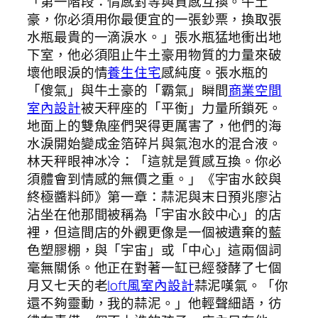
「第一階段：情感對等與質感互換。牛土
豪，你必須用你最便宜的一張鈔票，換取張
水瓶最貴的一滴淚水。」張水瓶猛地衝出地
下室，他必須阻止牛土豪用物質的力量來破
壞他眼淚的情
養生住宅
感純度。張水瓶的
「傻氣」與牛土豪的「霸氣」瞬間
商業空間
室內設計
被天秤座的「平衡」力量所鎖死。
地面上的雙魚座們哭得更厲害了，他們的海
水淚開始變成金箔碎片與氣泡水的混合液。
林天秤眼神冰冷：「這就是質感互換。你必
須體會到情感的無價之重。」《宇宙水餃與
終極醬料師》第一章：蒜泥與末日預兆廖沾
沾坐在他那間被稱為「宇宙水餃中心」的店
裡，但這間店的外觀更像是一個被遺棄的藍
色塑膠棚，與「宇宙」或「中心」這兩個詞
毫無關係。他正在對著一缸已經發酵了七個
月又七天的老
loft風室內設計
蒜泥嘆氣。「你
還不夠靈動，我的蒜泥。」他輕聲細語，彷