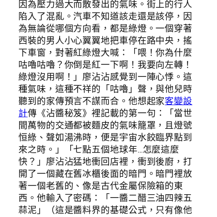
因為壓力過大而散發出的氣味。街上的行人
陷入了混亂。汽車不知道該走還是該停，因
為無論從哪個方向看，都是綠燈。一個穿著
西裝的男人小心翼翼地把車停在路中央，搖
下車窗，對著紅綠燈大喊：「喂！你為什麼
咕嚕咕嚕？你倒是紅一下啊！我要向左轉！
綠燈沒用啊！」廖沾沾感覺到一陣心悸。這
種氣味，這種不祥的「咕嚕」聲，與他兒時
聽到的家傳預言不謀而合。他想起家
客變設
計
傳《沾醬秘笈》裡記載的第一句：「當世
間萬物的交通都被麵皮的氣味籠罩，且燈號
恒綠、聲如湯沸時，便是宇宙水餃臨界點到
來之時。」「七點五個地球年…怎麼這麼
快？」廖沾沾猛地衝回店裡，衝到後廚，打
開了一個藏在舊冰櫃後面的暗門。暗門裡放
著一個老舊的、像是古代金屬保險箱的東
西。他輸入了密碼：「一醬二醋三油四辣五
蒜泥」（這是醬料界的基礎公式，只有像他