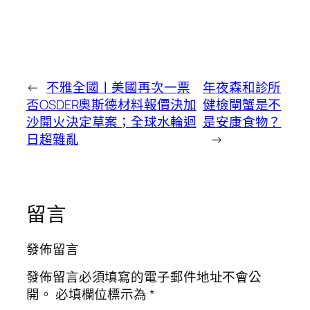
←
不雅全國丨美國再次一票
年夜森和診所
否OSDER奧斯德材料報價決加
健檢閘蟹是不
沙開火決定草案；全球水輪迴
是安康食物？
日趨雜亂
→
留言
發佈留言
發佈留言必須填寫的電子郵件地址不會公
開。
必填欄位標示為
*