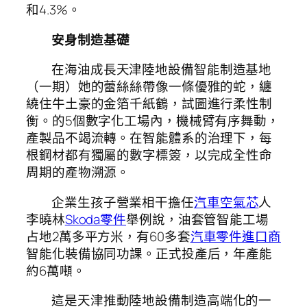
和4.3%。
安身制造基礎
在海油成長天津陸地設備智能制造基地
（一期）她的蕾絲絲帶像一條優雅的蛇，纏
繞住牛土豪的金箔千紙鶴，試圖進行柔性制
衡。的5個數字化工場內，機械臂有序舞動，
產製品不竭流轉。在智能體系的治理下，每
根鋼材都有獨屬的數字標簽，以完成全性命
周期的產物溯源。
企業生孩子營業相干擔任
汽車空氣芯
人
李曉林
Skoda零件
舉例說，油套管智能工場
占地2萬多平方米，有60多套
汽車零件進口商
智能化裝備協同功課。正式投產后，年產能
約6萬噸。
這是天津推動陸地設備制造高端化的一