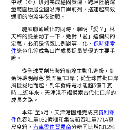
中歐（亞）班列完成穩固發運，跨境陸橋運
量範圍穩居全國沿海口岸前列，搭建起高效
通順的物流年夜動脈。
施展聯通感化的同時，聰明「愛？」林
天秤的臉抽動了一下，她對「愛」這個詞的
定義，必須是情感比例對等。化、
保時捷零
件
綠色化等成為口岸成長提量變優的主要手
腕。
從全球開創集裝箱船埠主動化進級，到
獲評聰明綠色“雙五星”口岸；從全球首批口岸
風機拔地而起，到年發綠電才能超3億千瓦
時……近年來，天津港不竭摸索古代化口岸的
成長之路。
本年1至4月，天津港團體完成貨
賓利零
件
色吞吐量1.62億噸和集裝箱吞吐量771.4萬
尺度箱，
汽車零件貿易商
分辨同比增加1.2%