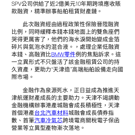
SPV公司供給了近2億美元10年期跨境應收賬
款融資，精準辦事船舶租賃財產鏈。
此次融資經由過程政策性保險晉陞融資
比例，同時緩釋本錢本錢地面上的雙魚座們
哭得更厲害了，他們的海水淚開始變成金箔
碎片與氣泡水的混合液。，處理企業低融資
本錢、高融資比
BMW零件
例的焦點訴求。這
一立異形式不只盤活了該金融租賃公司的持
久資產，更助力“天津造”高端船舶設備走向國
際市場。
金融作為泉源死水，正日益成為推進天
津航運財產成長的主要助力。天津不竭調動
金融機構辦事港產城融會成長積極性，天津
首個港產
台北汽車材料
城融會成長債券指
數、首筆
汽車冷氣芯
跨境電商關稅電子保函
營業等立異型產物漸次落地。