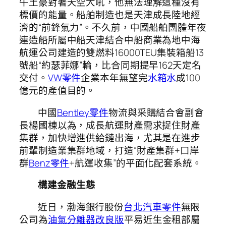
牛土豪對著天空大吼，他無法理解這種沒有
標價的能量。船舶制造也是天津成長陸地經
濟的“前鋒氣力”。不久前，中國船舶團體年夜
連造船所屬中船天津結合中船商業為地中海
航運公司建造的雙燃料16000TEU集裝箱船13
號船“約瑟菲娜”輪，比合同期提早162天定名
交付。
VW零件
企業本年無望完
水箱水
成100
億元的產值目的。
中國
Bentley零件
物流與采購結合會副會
長楊國棟以為，成長航運財產需求捉住財產
集群，加快增進供給鏈出海，尤其是在進步
前輩制造業集群地域，打造“財產集群+口岸
群
Benz零件
+航運收集”的平面化配套系統。
構建金融生態
近日，渤海銀行股份
台北汽車零件
無限
公司為
油氣分離器改良版
平易近生金租部屬