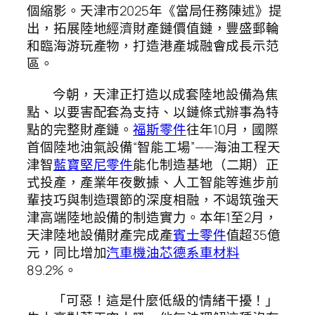
個縮影。天津市2025年《當局任務陳述》提
出，拓展陸地經濟財產鏈價值鏈，豐盛郵輪
和臨海游玩產物，打造港產城融會成長示范
區。
今朝，天津正打造以成套陸地設備為焦
點、以要害配套為支持、以鏈條式辦事為特
點的完整財產鏈。
福斯零件
往年10月，國際
首個陸地油氣設備“智能工場”——海油工程天
津智
藍寶堅尼零件
能化制造基地（二期）正
式投產，產業年夜數據、人工智能等進步前
輩技巧與制造環節的深度相融，不竭筑強天
津高端陸地設備的制造實力。本年1至2月，
天津陸地設備財產完成產
賓士零件
值超35億
元，同比增加
汽車機油芯
德系車材料
89.2%。
「可惡！這是什麼低級的情緒干擾！」