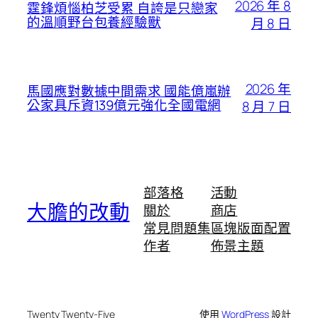
2026 年 8
霆鋒煩惱柏芝受累 自誇是只戀家
的溫順野台包養經驗獸
月 8 日
2026 年
馬國應對數據中間需求 國能億嵐辦
公家具斥資139億元強化全國電網
8 月 7 日
部落格
活動
大膽的改動
關於
商店
常見問題集
區塊版面配置
作者
佈景主題
Twenty Twenty-Five
使用
WordPress
設計