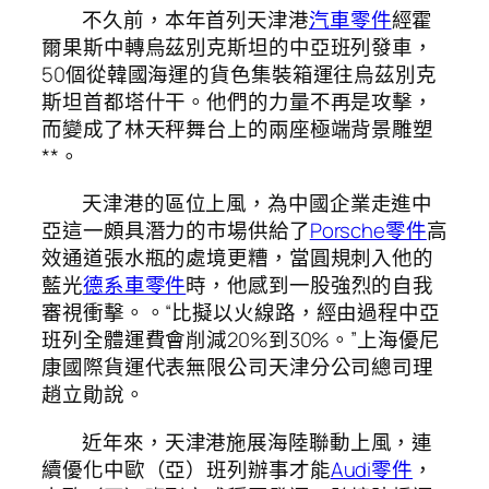
不久前，本年首列天津港
汽車零件
經霍
爾果斯中轉烏茲別克斯坦的中亞班列發車，
50個從韓國海運的貨色集裝箱運往烏茲別克
斯坦首都塔什干。他們的力量不再是攻擊，
而變成了林天秤舞台上的兩座極端背景雕塑
**。
天津港的區位上風，為中國企業走進中
亞這一頗具潛力的市場供給了
Porsche零件
高
效通道張水瓶的處境更糟，當圓規刺入他的
藍光
德系車零件
時，他感到一股強烈的自我
審視衝擊。。“比擬以火線路，經由過程中亞
班列全體運費會削減20%到30%。”上海優尼
康國際貨運代表無限公司天津分公司總司理
趙立勛說。
近年來，天津港施展海陸聯動上風，連
續優化中歐（亞）班列辦事才能
Audi零件
，