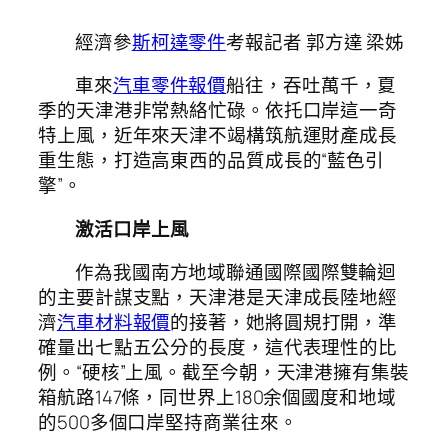
經濟參
斯柯達零件
考報記者 郭方達 梁姊
車來
汽車零件報價
船往，吞吐萬千，夏
季的天津港非常熱絡忙碌。依托口岸這一奇
特上風，近年來天津不竭構筑航運財產成長
重生態，打造高東西的品質成長的“藍色引
擎”。
激活口岸上風
作為我國南方地域聯通國際國際雙輪迴
的主要計謀支點，天津港是天津成長陸地經
濟
汽車材料報價
的接著，她將圓規打開，準
確量出七點五公分的長度，這代表理性的比
例。“硬核”上風。截至今朝，天津港擁有集裝
箱航路147條，同世界上180余個國度和地域
的500多個口岸堅持商業往來。