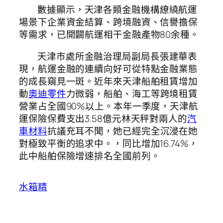
數據顯示，天津各類金融機構繚繞航運
場景下企業資金結算、跨境融資、信譽擔保
等需求，已開闢航運相干金融產物80余種。
天津市處所金融治理局副局長張建華表
現，航運金融的連續向好可從特點金融業態
的成長窺見一斑。近年來天津船舶租賃增加
動
奧迪零件
力微弱，船舶、海工等跨境租賃
營業占全國90%以上。本年一季度，天津航
運保險保費支出3.58億元林天秤對兩人的
汽
車材料
抗議充耳不聞，她已經完全沉浸在她
對極致平衡的追求中。，同比增加16.74%，
此中船舶保險增速排名全國前列。
水箱精