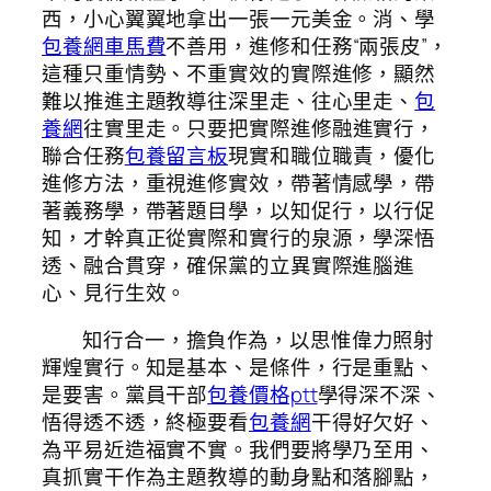
西，小心翼翼地拿出一張一元美金。消、學
包養網車馬費
不善用，進修和任務“兩張皮”，
這種只重情勢、不重實效的實際進修，顯然
難以推進主題教導往深里走、往心里走、
包
養網
往實里走。只要把實際進修融進實行，
聯合任務
包養留言板
現實和職位職責，優化
進修方法，重視進修實效，帶著情感學，帶
著義務學，帶著題目學，以知促行，以行促
知，才幹真正從實際和實行的泉源，學深悟
透、融合貫穿，確保黨的立異實際進腦進
心、見行生效。
知行合一，擔負作為，以思惟偉力照射
輝煌實行。知是基本、是條件，行是重點、
是要害。黨員干部
包養價格ptt
學得深不深、
悟得透不透，終極要看
包養網
干得好欠好、
為平易近造福實不實。我們要將學乃至用、
真抓實干作為主題教導的動身點和落腳點，