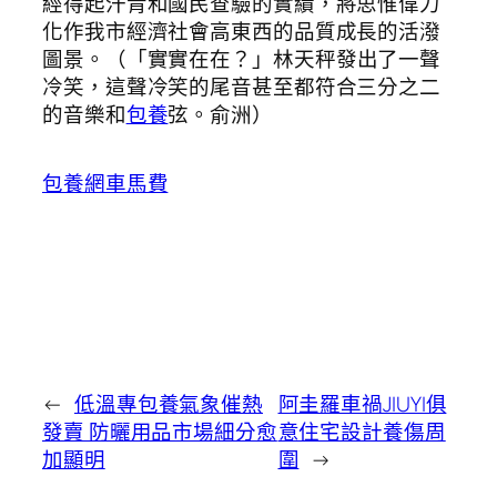
經得起汗青和國民查驗的實績，將思惟偉力
化作我市經濟社會高東西的品質成長的活潑
圖景。（
「實實在在？」林天秤發出了一聲
冷笑，這聲冷笑的尾音甚至都符合三分之二
的音樂和
包養
弦。俞洲
）
包養網車馬費
←
低溫專包養氣象催熱
阿圭羅車禍JIUYI俱
發賣 防曬用品市場細分愈
意住宅設計養傷周
加顯明
圍
→