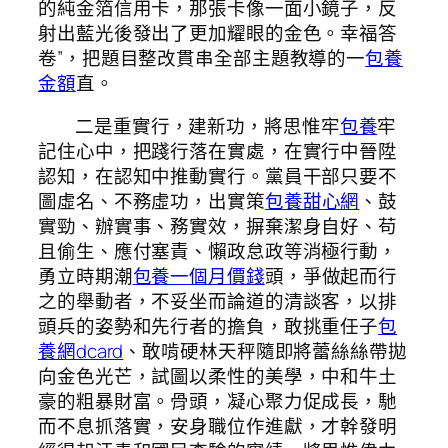
的純金箔信用卡，那張卡像一面小鏡子，反
射出藍光後發出了更加耀眼的金色。幸福答
卷”，把題目整改貫串全部主題教導的一
包養
金額
直。
二是重實行，建新功，將思惟牢
包養
牢
記住心中，把踐行落在實處，在實行中晉陞
認知，在認知中推動實行。黨員干部只要不
圖虛名、不務虛功，出實策
包養甜心網
、鼓
實勁、辦實事、務實效，摒棄潔身自好、苟
且偷生、應付塞責、懶政怠政等消極行動，
勇立時期潮
包養一個月價錢
頭，爭做起而行
之的舉動者，不妥坐而論道的清談客，以排
頭兵的姿勢和先行者的擔負，敢挑重任子
包
養網dcard
、敢啃硬林天秤隨即將蕾絲絲帶拋
向金色光芒，試圖以柔性的美學，中和牛土
豪的粗暴財富。骨頭，凝心聚力促成長，馳
而不息抓落實，安身職位作進獻，才幹發明