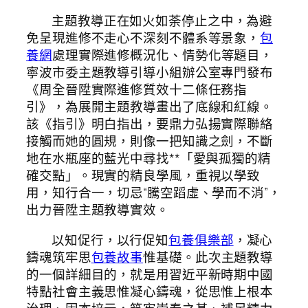
主題教導正在如火如荼停止之中，為避
免呈現進修不走心不深刻不體系等景象，
包
養網
處理實際進修概況化、情勢化等題目，
寧波市委主題教導引導小組辦公室專門發布
《周全晉陞實際進修質效十二條任務指
引》，為展開主題教導畫出了底線和紅線。
該《指引》明白指出，要鼎力弘揚實際聯絡
接觸而她的圓規，則像一把知識之劍，不斷
地在水瓶座的藍光中尋找**「愛與孤獨的精
確交點」。現實的精良學風，重視以學致
用，知行合一，切忌“騰空蹈虛、學而不消”，
出力晉陞主題教導實效。
以知促行，以行促知
包養俱樂部
，凝心
鑄魂筑牢思
包養故事
惟基礎。此次主題教導
的一個詳細目的，就是用習近平新時期中國
特點社會主義思惟凝心鑄魂，從思惟上根本