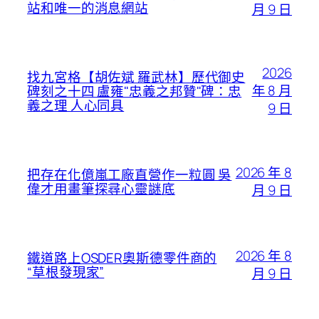
站和唯一的消息網站
月 9 日
2026
找九宮格【胡佐斌 羅武林】歷代御史
年 8 月
碑刻之十四 盧雍"忠義之邦贊"碑：忠
義之理 人心同具
9 日
2026 年 8
把存在化億嵐工廠直營作一粒圓 吳
偉才用畫筆探尋心靈謎底
月 9 日
2026 年 8
鐵道路上OSDER奧斯德零件商的
“草根發現家”
月 9 日