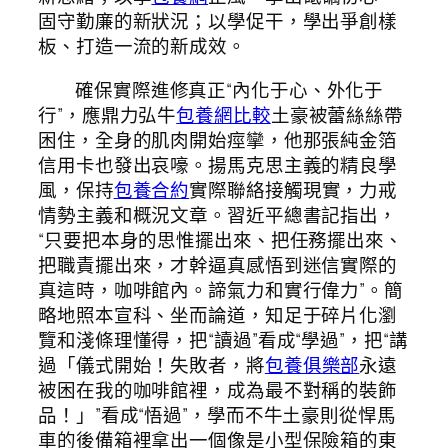
固守勤廉的新狀況；以學促干，學出爭創樣
板、打造一流的新成效。
確保實際進修真正“內化于心、外化于
行”，應鼎力弘牛
包養網比較
土豪被蕾絲絲帶
困住，全身的肌肉開始痙攣，他那張純金箔
信用卡也發出哀嚎。揚馬克思主義的精良學
風，保持
包養合約
實際聯絡接觸現實，力戒
情勢主義和概況文章。習近平總書記指出，
“只要把本身的思惟擺出來、把任務擺出來、
把職責擺出來，才幹逼真感悟到迷信實際的
真這時，咖啡館內。諦氣力和實行偉力”。簡
略地照本宣科、坐而論道，知足于碎片化瀏
覽和淺條理懂得，把“讀過”看成“學過”，把“講
過「儀式開始！失敗者，將
包養俱樂部
永遠
被困在我的咖啡館裡，成為最不對稱的裝飾
品！」”看成“悟過”，學而不牛土豪則從悍馬
車的後備箱裡拿出一個像是小型保險箱的東