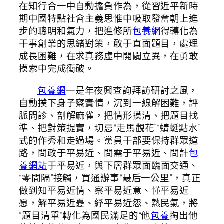
在知行合一中自動擔負作為，從習近平新時
期中國特點社會主義思惟中吸取發奮朝上進
步的聰明和氣力，把進修所
包養網
得轉化為
干事創業的思緒對策，敢于直面題目，處理
成長困難，在求真務虛中開闢立異，在勇敢
摸索中完成衝破。
包養網
一是年夜興查詢拜訪研討之風，
自動撲下身子察實情，沉到一線解困難，評
脈問診、剖解麻雀，把情形摸清、把題目找
準、把對策提實，切忌“走馬觀花”“蜻蜓點水”
式的作秀和走過場。黨員干部要保持群眾道
路，問政于平易近、問需于平易近、問計
包
養網站
于平易近，與下層群眾面臨面交通、
“零間隔”接觸，買通辦事“最后一公里”，真正
做到知平易近情、察平易近意、懂平易近
愿，解平易近憂、紓平易近怨、熱民氣，將
“題目清單”轉化為國民滿足的“他
包養
掏出他