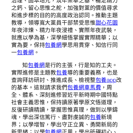
治理、固本培元，筑牢崇奉之基、補足精力
之鈣、留心思惟之舵，加強對黨的價值尋求
和進步標的目的的高度政治認同。推動主題
教導，領導寬大黨員干部禁受思惟
甜心花園
年夜淬煉、精力年夜浸禮、實際年夜武裝，
就應以學為基，深學細悟掌握實際精華；以
實為要，保持
包養網
學思用貫穿、知信行同
一
包養網
。
知
包養網
是行的主張，行是知的工夫。
實際進修是主題教
包養
導的重要義務，也是
查詢拜訪研討、推進成長、檢視整
包養app
改
的基本。這就請求我們
包養網車馬費
，周
全、體系、深刻進修習近平新時期中國特點
社會主義思惟，保持讀原著學原文悟道理，
反復研讀精讀，掌握思惟真理，做到以學鑄
魂，學出深信篤行、盡對虔誠的
包養
新境
界；以學增智，學出守正立異、勇開新局的
新思緒；以學
包養網
正風，學出砥礪初心、