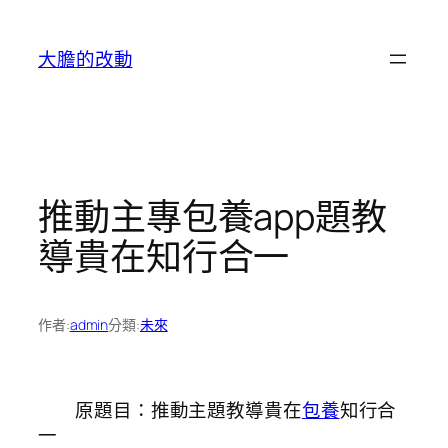
跳
至
大膽的改動
主
要
內
容
推動主專包養app題教
導貴在知行合一
作者:
admin
分類:
未來
原題目：推動主題教導貴在
包養
知行合
一