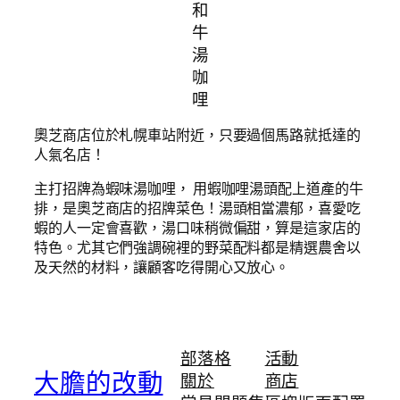
和
牛
湯
咖
哩
奧芝商店位於札幌車站附近，只要過個馬路就抵達的
人氣名店！
主打招牌為蝦味湯咖哩， 用蝦咖哩湯頭配上道產的牛
排，是奧芝商店的招牌菜色！湯頭相當濃郁，喜愛吃
蝦的人一定會喜歡，湯口味稍微偏甜，算是這家店的
特色。尤其它們強調碗裡的野菜配料都是精選農舍以
及天然的材料，讓顧客吃得開心又放心。
部落格
活動
大膽的改動
關於
商店