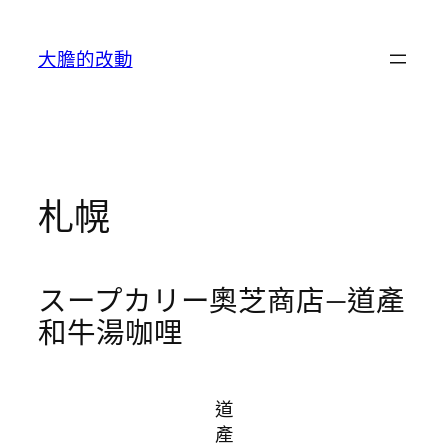
跳
至
大膽的改動
主
要
內
容
札幌
スープカリー奧芝商店—道產
和牛湯咖哩
道
產