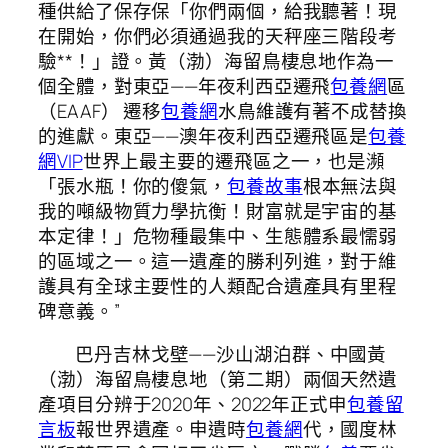
種供給了保存保「你們兩個，給我聽著！現
在開始，你們必須通過我的天秤座三階段考
驗**！」證。黃（渤）海留鳥棲息地作為一
個全體，對東亞——年夜利西亞遷飛
包養網
區
（EAAF） 遷移
包養網
水鳥維護有著不成替換
的進獻。東亞——澳年夜利西亞遷飛區是
包養
網VIP
世界上最主要的遷飛區之一，也是瀕
「張水瓶！你的傻氣，
包養故事
根本無法與
我的噸級物質力學抗衡！財富就是宇宙的基
本定律！」危物種最集中、生態體系最懦弱
的區域之一。這一遺產的勝利列進，對于維
護具有全球主要性的人類配合遺產具有里程
碑意義。”
巴丹吉林戈壁——沙山湖泊群、中國黃
（渤）海留鳥棲息地（第二期）兩個天然遺
產項目分辨于2020年、2022年正式申
包養留
言板
報世界遺產。申遺時
包養網
代，國度林