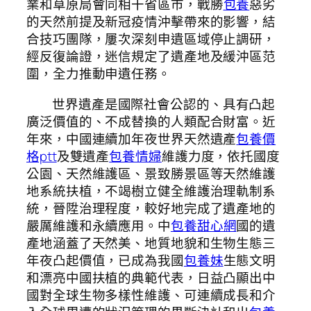
業和草原局會同相干省區市，戰勝
包養
惡劣
的天然前提及新冠疫情沖擊帶來的影響，結
合技巧團隊，屢次深刻申遺區域停止調研，
經反復論證，迷信規定了遺產地及緩沖區范
圍，全力推動申遺任務。
世界遺產是國際社會公認的、具有凸起
廣泛價值的、不成替換的人類配合財富。近
年來，中國連續加年夜世界天然遺產
包養價
格ptt
及雙遺產
包養情婦
維護力度，依托國度
公園、天然維護區、景致勝景區等天然維護
地系統扶植，不竭樹立健全維護治理軌制系
統，晉陞治理程度，較好地完成了遺產地的
嚴厲維護和永續應用。中
包養甜心網
國的遺
產地涵蓋了天然美、地質地貌和生物生態三
年夜凸起價值，已成為我國
包養妹
生態文明
和漂亮中國扶植的典範代表，日益凸顯出中
國對全球生物多樣性維護、可連續成長和介