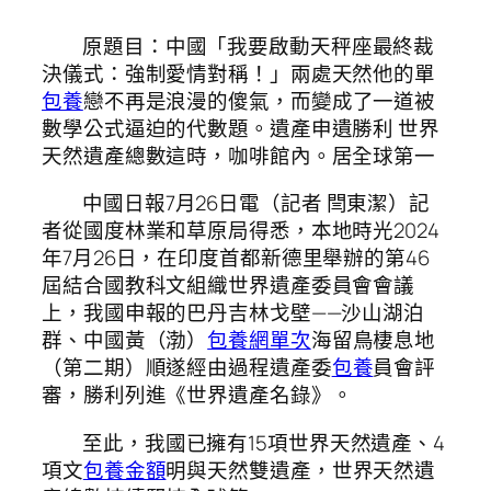
原題目：中國「我要啟動天秤座最終裁
決儀式：強制愛情對稱！」兩處天然他的單
包養
戀不再是浪漫的傻氣，而變成了一道被
數學公式逼迫的代數題。遺產申遺勝利 世界
天然遺產總數這時，咖啡館內。居全球第一
中國日報7月26日電（記者 閆東潔）記
者從國度林業和草原局得悉，本地時光2024
年7月26日，在印度首都新德里舉辦的第46
屆結合國教科文組織世界遺產委員會會議
上，我國申報的巴丹吉林戈壁——沙山湖泊
群、中國黃（渤）
包養網單次
海留鳥棲息地
（第二期）順遂經由過程遺產委
包養
員會評
審，勝利列進《世界遺產名錄》。
至此，我國已擁有15項世界天然遺產、4
項文
包養金額
明與天然雙遺產，世界天然遺