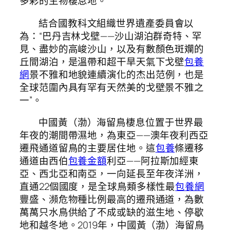
多彩的生物棲息地。
結合國教科文組織世界遺產委員會以
為：“巴丹吉林戈壁——沙山湖泊群奇特、罕
見、盡妙的高峻沙山，以及有數顏色斑斕的
丘間湖泊，是溫帶和超干旱天氣下戈壁
包養
網
景不雅和地貌連續演化的杰出范例，也是
全球范圍內具有罕有天然美的戈壁景不雅之
一”。
中國黃（渤）海留鳥棲息位置于世界最
年夜的潮間帶濕地，為東亞——澳年夜利西亞
遷飛通道留鳥的主要居住地。這
包養
條遷移
通道由西伯
包養金額
利亞——阿拉斯加經東
亞、西北亞和南亞，一向延長至年夜洋洲，
直通22個國度，是全球鳥類多樣性最
包養網
豐盛、瀕危物種比例最高的遷飛通道，為數
萬萬只水鳥供給了不成或缺的滋生地、停歇
地和越冬地。2019年，中國黃（渤）海留鳥