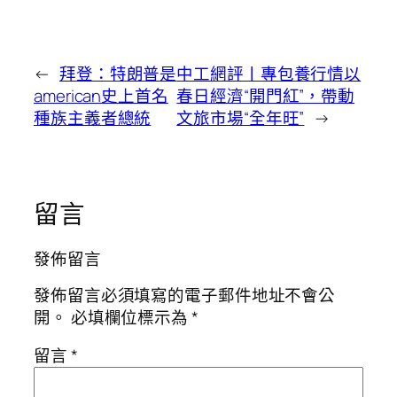
←
拜登：特朗普是
中工網評丨專包養行情以
american史上首名
春日經濟“開門紅”，帶動
種族主義者總統
文旅市場“全年旺”
→
留言
發佈留言
發佈留言必須填寫的電子郵件地址不會公
開。
必填欄位標示為
*
留言
*