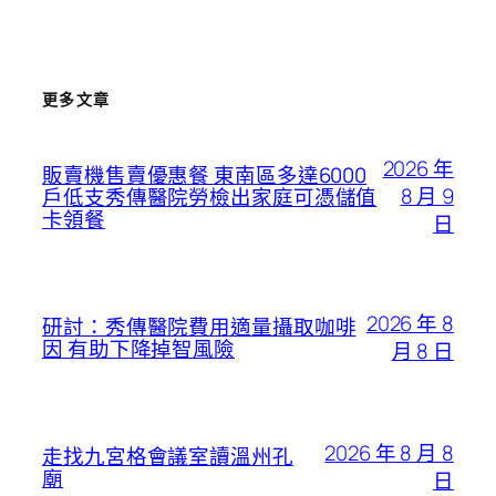
更多文章
2026 年
販賣機售賣優惠餐 東南區多達6000
8 月 9
戶低支秀傳醫院勞檢出家庭可憑儲值
卡領餐
日
2026 年 8
研討：秀傳醫院費用適量攝取咖啡
因 有助下降掉智風險
月 8 日
2026 年 8 月 8
走找九宮格會議室讀溫州孔
廟
日