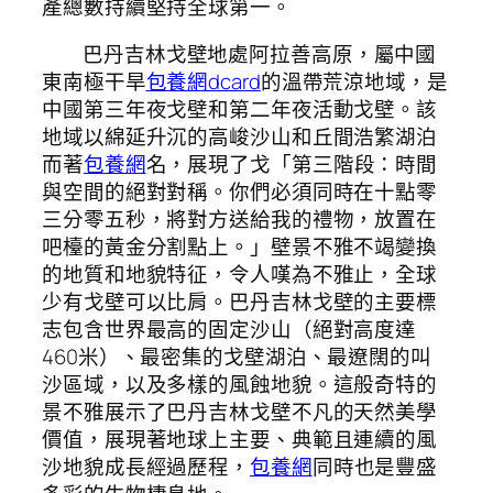
產總數持續堅持全球第一。
巴丹吉林戈壁地處阿拉善高原，屬中國
東南極干旱
包養網dcard
的溫帶荒涼地域，是
中國第三年夜戈壁和第二年夜活動戈壁。該
地域以綿延升沉的高峻沙山和丘間浩繁湖泊
而著
包養網
名，展現了戈「第三階段：時間
與空間的絕對對稱。你們必須同時在十點零
三分零五秒，將對方送給我的禮物，放置在
吧檯的黃金分割點上。」壁景不雅不竭變換
的地質和地貌特征，令人嘆為不雅止，全球
少有戈壁可以比肩。巴丹吉林戈壁的主要標
志包含世界最高的固定沙山（絕對高度達
460米）、最密集的戈壁湖泊、最遼闊的叫
沙區域，以及多樣的風蝕地貌。這般奇特的
景不雅展示了巴丹吉林戈壁不凡的天然美學
價值，展現著地球上主要、典範且連續的風
沙地貌成長經過歷程，
包養網
同時也是豐盛