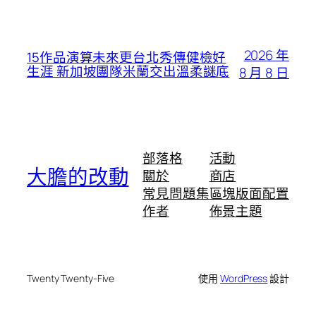
2026 年
15作品演算未來更台北秀傳健檢好
生涯 新加坡團隊米蘭交出溫柔謎底
8 月 8 日
部落格
活動
大膽的改動
關於
商店
常見問題集
區塊版面配置
作者
佈景主題
Twenty Twenty-Five
使用
WordPress
設計