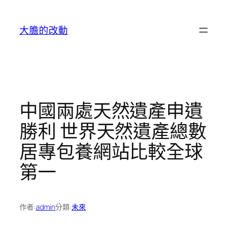
跳
至
大膽的改動
主
要
內
容
中國兩處天然遺產申遺
勝利 世界天然遺產總數
居專包養網站比較全球
第一
作者:
admin
分類:
未來