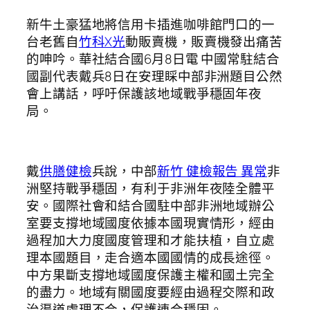
新牛土豪猛地將信用卡插進咖啡館門口的一
台老舊自
竹科X光
動販賣機，販賣機發出痛苦
的呻吟。華社結合國6月8日電 中國常駐結合
國副代表戴兵8日在安理睬中部非洲題目公然
會上講話，呼吁保護該地域戰爭穩固年夜
局。
戴
供膳健檢
兵說，中部
新竹 健檢報告 異常
非
洲堅持戰爭穩固，有利于非洲年夜陸全體平
安。國際社會和結合國駐中部非洲地域辦公
室要支撐地域國度依據本國現實情形，經由
過程加大力度國度管理和才能扶植，自立處
理本國題目，走合適本國國情的成長途徑。
中方果斷支撐地域國度保護主權和國土完全
的盡力。地域有關國度要經由過程交際和政
治渠道處理不合，保護連合穩固。