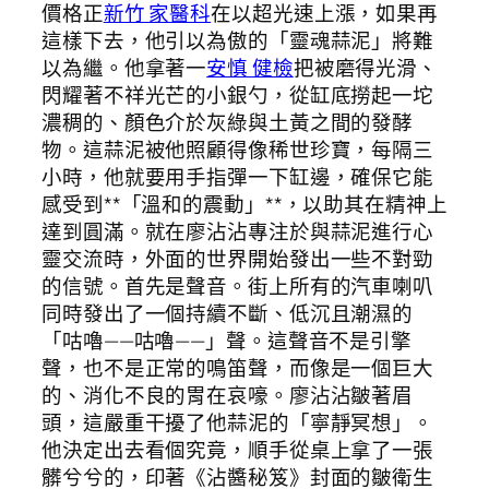
價格正
新竹 家醫科
在以超光速上漲，如果再
這樣下去，他引以為傲的「靈魂蒜泥」將難
以為繼。他拿著一
安慎 健檢
把被磨得光滑、
閃耀著不祥光芒的小銀勺，從缸底撈起一坨
濃稠的、顏色介於灰綠與土黃之間的發酵
物。這蒜泥被他照顧得像稀世珍寶，每隔三
小時，他就要用手指彈一下缸邊，確保它能
感受到**「溫和的震動」**，以助其在精神上
達到圓滿。就在廖沾沾專注於與蒜泥進行心
靈交流時，外面的世界開始發出一些不對勁
的信號。首先是聲音。街上所有的汽車喇叭
同時發出了一個持續不斷、低沉且潮濕的
「咕嚕——咕嚕——」聲。這聲音不是引擎
聲，也不是正常的鳴笛聲，而像是一個巨大
的、消化不良的胃在哀嚎。廖沾沾皺著眉
頭，這嚴重干擾了他蒜泥的「寧靜冥想」。
他決定出去看個究竟，順手從桌上拿了一張
髒兮兮的，印著《沾醬秘笈》封面的皺衛生