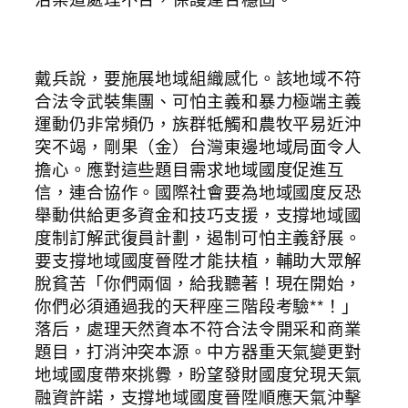
戴兵說，要施展地域組織感化。該地域不符
合法令武裝集團、可怕主義和暴力極端主義
運動仍非常頻仍，族群牴觸和農牧平易近沖
突不竭，剛果（金）台灣東邊地域局面令人
擔心。應對這些題目需求地域國度促進互
信，連合協作。國際社會要為地域國度反恐
舉動供給更多資金和技巧支援，支撐地域國
度制訂解武復員計劃，遏制可怕主義舒展。
要支撐地域國度晉陞才能扶植，輔助大眾解
脫貧苦「你們兩個，給我聽著！現在開始，
你們必須通過我的天秤座三階段考驗**！」
落后，處理天然資本不符合法令開采和商業
題目，打消沖突本源。中方器重天氣變更對
地域國度帶來挑釁，盼望發財國度兌現天氣
融資許諾，支撐地域國度晉陞順應天氣沖擊