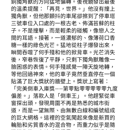
銅獨角獸的方向猛地偏轉。後視鏡發出最後
的溫柔提醒：「再見，世界。」他沒有撞上
獨角獸，但他那顫抖的車尾卻擦到了停車塔
三號車位入口處的一根古老、佈滿苔蘚的柱
子。不是撞擊，而是輕柔的碰觸，像戀人之
間的耳語。接著，一道濃郁的、像薄荷口香
糖一樣的綠色光芒。猛地從柱子爆發出來，
瞬間吞噬了何手殘和他的掀背車。光芒消失
後，窄巷恢復了平靜，只剩下獨角獸雕像一
臉困惑的表情。何手殘感覺一陣天旋地轉，
等他回過神來，他的車子竟然垂直停在一個
貼滿了巨大獎狀的牆壁上。獎狀上寫著：
「完美倒車入庫獎——第零點零零零零零九度
偏差。」落款人是「倒車王」。他趕緊從車
窗探出頭，發現周圍不再是熟悉的城市街
道，而是一望無際、由無數白線和編號組成
的巨大網格。這裡的空氣聞起來像是新買的
輪胎和劣質香水的混合物，而重力似乎是隨