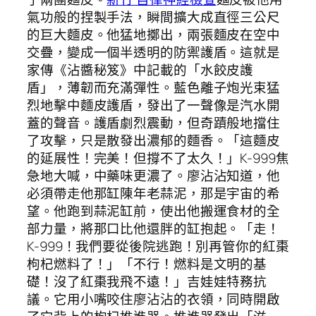
氣功般的捏製手法，瞬間擴大成直徑三公尺
的巨大麵皮。他猛地擲出，兩張麵皮在空中
交疊，變成一個半透明的防禦護盾。這就是
家傳《沾醬秘笈》中記載的「水餃皮護
盾」，薄韌而充滿彈性。藍色離子炮光束猛
烈地擊中麵皮護盾，發出了一聲像是汽水開
蓋的聲音。護盾劇烈震動，但奇蹟般地擋住
了攻擊，只是散發出濃郁的麵香。「這麵皮
的延展性！完美！但撐不了太久！」K-999焦
急地大喊，中藥味更濃了。廖沾沾知道，他
必須帶走他那缸陳年老蒜泥，那是宇宙的希
望。他跑到蒜泥缸前，使出他搬運食材的全
部力量，將那口比他還胖的缸抱起。「走！
K-999！我們要從後院逃跑！別再管你的紅棗
枸杞燃料了！」「不行！燃料是文明的基
礎！沒了紅棗我飛不遠！」吉娃娃特務抗
議。它用小嘴咬住廖沾沾的衣領，同時開啟