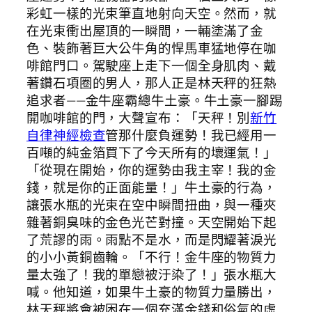
彩虹一樣的光束筆直地射向天空。然而，就
在光束衝出屋頂的一瞬間，一輛塗滿了金
色、裝飾著巨大公牛角的悍馬車猛地停在咖
啡館門口。駕駛座上走下一個全身肌肉、戴
著鑽石項圈的男人，那人正是林天秤的狂熱
追求者——金牛座霸總牛土豪。牛土豪一腳踢
開咖啡館的門，大聲宣布：「天秤！別
新竹
自律神經檢查
管那什麼負運勢！我已經用一
百噸的純金箔買下了今天所有的壞運氣！」
「從現在開始，你的運勢由我主宰！我的金
錢，就是你的正面能量！」牛土豪的行為，
讓張水瓶的光束在空中瞬間扭曲，與一種夾
雜著銅臭味的金色光芒對撞。天空開始下起
了荒謬的雨。雨點不是水，而是閃耀著淚光
的小小黃銅齒輪。「不行！金牛座的物質力
量太強了！我的單戀被汙染了！」張水瓶大
喊。他知道，如果牛土豪的物質力量勝出，
林天秤將會被困在一個充滿金錢和俗氣的虛