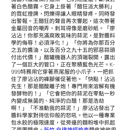
著白色醋霧。它身上掛著「醋狂派大勝利」
的霓虹燈牌，閃爍得讓人眼睛發疼，同時發
出警報。王醋狂的聲音再次響起，這次帶著
金屬回音的嘲弄，刺耳得像是磨砂紙。「廖
沾沾！你那充滿腐敗氣味的蒜泥，是對醬料
學的侮辱！必須淨化！」「你將為你那百分
之五的醬油，以及百分之九十五的邪惡蒜頭
付出代價！」醋罐機器人的頂端裂開，露出
了一個巨大的管口，正在聚積藍色光芒。K-
999特務用它穿著燕尾服的小爪子，一把抓
住了廖沾沾的褲腳催促著他。「快點！沾沾
先生！那是醋酸離子炮！專門用來溶解有機
發酵物的！」「它會把你的蒜泥在零點一秒
內變成無菌的、純淨的白醋！那是浩劫
啊！」「不准動我的蒜泥！」廖沾沾發出了
醬料學家對待信仰般的怒吼。他以一種專業
包水餃的極限速度，從旁邊的麵粉堆中抓起
了兩團麵皮。
新竹 自律神經檢查
麵皮被他用