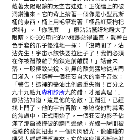
戴著太陽眼鏡的太空吉娃娃，正從牆上的破
洞鑽進來。它的背上揹著一個像是小型瓦斯
桶的東西，桶上用毛筆寫著「極品紅棗枸杞
燃料」。「你怎麼——」廖沾沾驚訝地瞪大了
眼睛。K-999用它的小短腿站得筆直，戴著白
色手套的爪子優雅地一揮：「沒時間了，沾
沾先生！宇宙水餃快要拉肚子了！我們必須
在你被醋酸離子炮鎖定前離開！」話音未
落，一股極致尖銳、刺鼻的酸氣猛地從店門
口灌入，伴隨著一個狂妄自大的電子音效：
「警告！這裡的醬油比例嚴重失衡！百分之
九十九點九
森和診所
九的醋，才是真理！」
廖沾沾知道，這是他的宿敵，王醋狂，已經
找上門了。他的宇宙冒險，被迫從他對蒜泥
的焦慮中，正式開始了。一個狂妄的影子佔
滿了那扇被撞破的牆門邊緣，光線一瞬間被
極端的酸氣扭曲。一個閃閃發光、像醋罐的
機器人緩緩漂浮進來，它的底座還不斷噴射