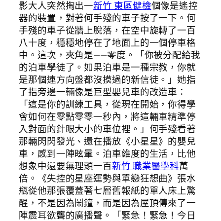
影大人突然掏出一
新竹 東區健檢
個像是遙控
器的裝置，對著何手殘的車子按了一下。何
手殘的車子從牆上脫落，在空中旋轉了一百
八十度，穩穩地停在了地面上的一個停車格
中。這次，夾角是——零度。「你被分配給我
的泊車學徒了。如果泊車是一種宗教，你就
是那個連方向盤都沒摸過的新信徒。」她指
了指旁邊一輛像是巨型嬰兒車的改造車：
「這是你的訓練工具，從現在開始，你得學
會如何在零點零零一秒內，將這輛車精準停
入對面的針眼大小的車位裡。」何手殘看著
那輛閃閃發光、還在播放《小星星》的嬰兒
車，感到一陣眩暈。泊車維度的生活，比他
想象中還要無理頭一百
新竹 職業醫學科
萬
倍。《失控的星座運勢與單戀狂想曲》張水
瓶從他那張覆蓋著七層舊報紙的單人床上驚
醒，不是因為鬧鐘，而是因為屋頂傳來了一
陣震耳欲聾的廣播聲。「緊急！緊急！今日