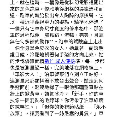
止。就在這時，一輛像是從科幻電影裡開出
來的黑色跑車，優雅地從網格的邊緣漂移而
過。跑車的輪胎發出令人陶醉的摩擦聲，它
以一種近乎蔑視重力的姿態，精準地停進了
一個只有它車身尺寸寬度的停車格中。那泊
車的過程就像一場舞蹈，流暢、完美，且毫
無任何多餘的動作**。跑車的駕駛座上走出
一個全身黑色皮衣的女人，她戴著一副透明
護目鏡，冷酷地朝著何手殘的方向走來。她
的步伐優雅而精
新竹 成人健檢
準，每一步都
像是被測量過一樣，完美地落在網格線上。
「車影大人！」泊車警察們立刻立正站好，
連測量尺都顫抖著不敢發出聲音。她走到何
手殘面前，輕蔑地掃了一眼他那輛垂直貼在
牆上的掀背車，語氣冰冷。「新手，你的車
技像一團混亂的毛線球。你污染了泊車維度
的純粹性。」「但你的後視鏡貼紙——『永不
放棄』，讓我看到了一絲愚蠢的勇氣。」車