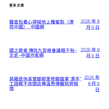
更多文章
2026 年 8
鹽查包養心得堿地上種蜜梨（漂
亮中國）_中國網
月 6 日
2026 年 8
國之歌者 傳找九宮格會議唱千秋–
文史–中國作家網
月 6 日
2026 年
英籍退休高管變鄰里修腳踏車“黑手”
8 月 6
工錢概不收開店傳溫秀傳醫院勞檢
情
日