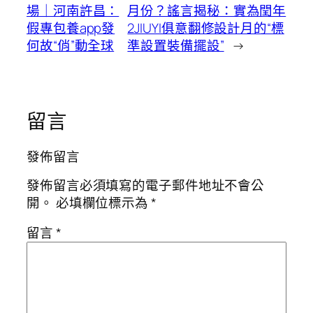
場｜河南許昌：
月份？謠言揭秘：實為閏年
假專包養app發
2JIUYI俱意翻修設計月的“標
何故“俏”動全球
準設置裝備擺設”
→
留言
發佈留言
發佈留言必須填寫的電子郵件地址不會公
開。
必填欄位標示為
*
留言
*