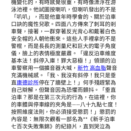
機變化的，有時感覺很重，有時像漂浮在游
泳池裡。他試圖按喇叭，但喇叭發出的不是
「叭叭」，而是他童年時學會的、關於泊車
口訣的魔性兒歌。四面八方傳來了刺耳的剎
車聲，接著，一群穿著反光背心和戴著白色
安全帽的人朝他衝來。這些人手裡拿的不是
警棍，而是長長的測量尺和巨大的電子角度
儀，臉上的表情極度嚴肅。「違反泊車維度
基本法！斜停入庫！罪大惡極！」領頭的泊
車警察用一個擴音器大喊，
新竹 高血脂
聲音
充滿機械感。「我、我沒有斜停！我只是垂
直
康德診所
停在了牆壁上！」何手殘趕緊為
自己辯解，但聲音因為恐懼而顫抖。「垂直
泊車？那是在第三次元的行為，在這裡，你
的車體與停車線的夾角是——八十九點七度！
按照維度法則，你必須接受懲罰！」懲罰的
內容是：無限次觀看一部名為**《新手泊車
七百次失敗集錦》的紀錄片，直到哭泣為