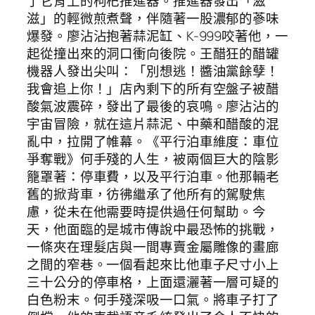
了它背上的枸杞推進器。推進器發出「滋
滋」的輕微煎煮聲，伴隨著一股濃郁的蔘味
爆發。廖沾沾抱著蒜泥缸、K-999咬著他，一
起從撞出來的洞口衝向後院。王醋狂的醋罐
機器人發出尖叫：「別想逃！醬油黨餘孽！
我會追上你！」店內剩下的所有空盤子被醋
酸氣波震碎，發出了最後的哀鳴。廖沾沾的
宇宙冒險，就在這片蒜泥、中藥和醋酸的混
亂中，拉開了帷幕。《平行泊車維度：車位
爭奪戰》何手殘的人生，被兩個巨大的陰影
籠罩著：停車費，以及平行泊車。他那輛老
舊的掀背車，彷彿繼承了他所有的駕駛焦
慮，從未在他需要時提供過任何幫助。今
天，他面臨的是城市傳說中最恐怖的挑戰，
一條夾在理髮店與一間專賣金屬雕像的畫廊
之間的窄巷。一個看起來比他車子尺寸小上
三十公分的停車格，上面還灑著一層可疑的
白色粉末。何手殘深吸一口氣。將車子打了