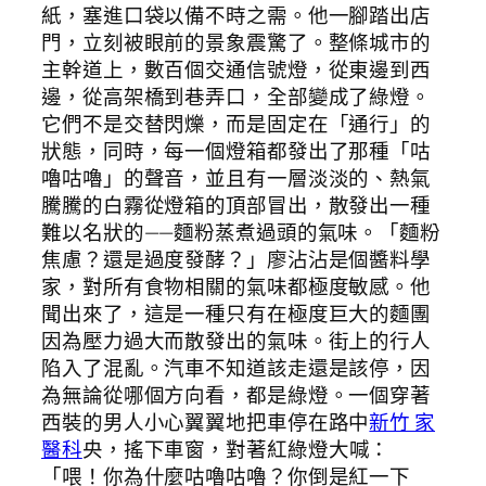
紙，塞進口袋以備不時之需。他一腳踏出店
門，立刻被眼前的景象震驚了。整條城市的
主幹道上，數百個交通信號燈，從東邊到西
邊，從高架橋到巷弄口，全部變成了綠燈。
它們不是交替閃爍，而是固定在「通行」的
狀態，同時，每一個燈箱都發出了那種「咕
嚕咕嚕」的聲音，並且有一層淡淡的、熱氣
騰騰的白霧從燈箱的頂部冒出，散發出一種
難以名狀的——麵粉蒸煮過頭的氣味。「麵粉
焦慮？還是過度發酵？」廖沾沾是個醬料學
家，對所有食物相關的氣味都極度敏感。他
聞出來了，這是一種只有在極度巨大的麵團
因為壓力過大而散發出的氣味。街上的行人
陷入了混亂。汽車不知道該走還是該停，因
為無論從哪個方向看，都是綠燈。一個穿著
西裝的男人小心翼翼地把車停在路中
新竹 家
醫科
央，搖下車窗，對著紅綠燈大喊：
「喂！你為什麼咕嚕咕嚕？你倒是紅一下