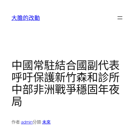
跳
至
大膽的改動
主
要
內
容
中國常駐結合國副代表
呼吁保護新竹森和診所
中部非洲戰爭穩固年夜
局
作者:
admin
分類:
未來