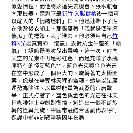
假愛情裡，而他將永遠失去機會。張水瓶看
向那機器，還剩下最
新竹 入職健檢
後一個可
以輸入的「情緒燃料」口。他迅速撕下了貼
在他背後衣領上，那張寫著「我就是個單戀
傻瓜」的標籤，丟了進去。他必須用自己
竹
科X光
最真實的「傻氣」去對抗金牛座的「霸
氣」！調節器再次發出轟鳴，這一次，射向
天空的光束不再是彩虹色，而是充滿了水瓶
座特有的怪誕藍色**。藍色光束與金色光芒
在空中形成了一個巨大的、旋轉著的太極圖
案，像是在爭奪林天秤的靈魂。這場以星座
運勢為賭注、以單戀能量為武器的荒唐戰
爭，正式打響了。藍色與金色的光芒在林天
秤咖啡館上空劇烈衝撞，創造出一個不斷旋
轉的怪異氣旋。中國常駐結合國副代表呼吁
保護中部非洲戰爭穩固年夜局