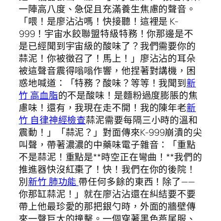
一陣高八度、急促且充滿養生焦慮的聲音。
「喂！是廖沾沾嗎！快接聽！這裡是 K-
999！宇宙水餃聯盟特級特務！你那邊是不
是已經聞到宇宙級的酸味了？我們需要你的
蒜泥！你被徵召了！馬上！」廖沾沾的耳朵
被這聲音震得嗡嗡作響，他捏著對講機，困
惑地喊道：「特務？酸味？等等！我聞到
新
竹 高血脂
的不是酸味！是麵粉過度膨脹的焦
慮味！還有，我現在走不開！我的陳年老
新
竹 自律神經檢查
蒜泥需要每隔三小時的溫和
震動！」「蒜泥？」對面傳來K-999崩潰的尖
叫聲，帶著濃濃的中藥味電子雜音：「重點
不是蒜泥！重點是**時空正在彎曲！**我們的
推進器快沒紅棗了！快！我們在你的後院！
別
新竹 肺功能
帶任何多餘的東西！除了——
你那缸蒜泥！」就在廖沾沾還在糾結要不要
帶上他最珍愛的那把銀勺時，外面的牆壁傳
來一聲巨大的撞擊。一個穿著黑色燕尾服、