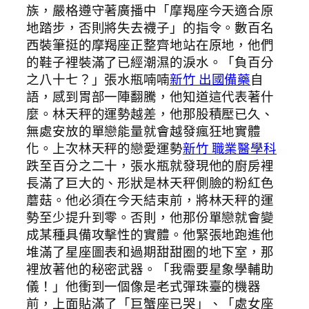
族，嚴格遵守著廣播中「摩羯座今天適合原
地踏步，否則將失去襪子」的指令。數百名
西裝筆挺的摩羯座正整齊地站在原地，他們
的鞋子裡裝滿了已經潮濕的淚水。「負百分
之八十七？」張水瓶喃喃
新竹 出國備藥
自
語，感到胃部一陣翻騰，他知道這代表著什
麼。林天秤的運勢越差，他那股積壓已久、
無處安放的單戀能量就會越發瘋狂地實體
化。上次林天秤的戀愛運勢
新竹 職業醫學科
跌至百分之二十，張水瓶就發現他的廚房裡
長滿了巨大的、形狀是林天秤側臉的粉紅色
蘑菇。他必須在今天結束前，將林天秤的運
勢至少提升到零。否則，他那份單戀就會變
成某種具備攻擊性的實體。他緊張地跑進他
堆滿了星座圖表和過期甜甜圈的地下室，那
裡放著他的秘密武器。「我需要星象學輔助
儀！」他衝到一個像是老式彈珠臺的機器
前，上面貼滿了「巨蟹座已哭」、「處女座