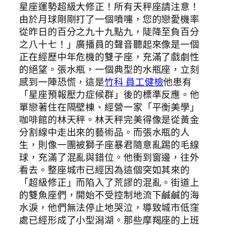
星座運勢超級大修正！所有天秤座請注意！
由於月球剛剛打了一個噴嚏，您的戀愛機率
從昨日的百分之九十九點九，陡降至負百分
之八十七！」廣播員的聲音聽起來像是一個
正在經歷中年危機的雙子座，充滿了戲劇性
的絕望。張水瓶，一個典型的水瓶座，立刻
感到一陣恐慌，這是
竹科 員工健檢
他患有
「星座預報壓力症候群」後的標準反應。他
單戀著住在隔壁棟、經營一家「平衡美學」
咖啡館的林天秤。林天秤完美得像是從黃金
分割線中走出來的藝術品。而張水瓶的人
生，則像一團被獅子座暴君隨意亂踢的毛線
球，充滿了混亂與錯位。他衝到窗邊，往外
看去。整座城市已經因為這個突如其來的
「超級修正」而陷入了荒謬的混亂。街道上
的雙魚座們，開始不受控制地流下鹹鹹的海
水淚，他們無法停止地哭泣，導致城市低窪
處已經形成了小型潟湖。那些摩羯座的上班