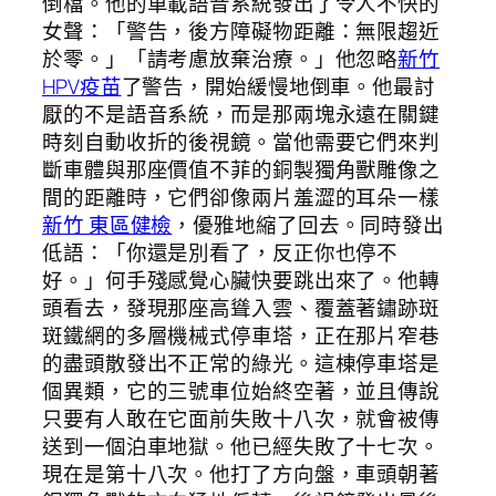
倒檔。他的車載語音系統發出了令人不快的
女聲：「警告，後方障礙物距離：無限趨近
於零。」「請考慮放棄治療。」他忽略
新竹
HPV疫苗
了警告，開始緩慢地倒車。他最討
厭的不是語音系統，而是那兩塊永遠在關鍵
時刻自動收折的後視鏡。當他需要它們來判
斷車體與那座價值不菲的銅製獨角獸雕像之
間的距離時，它們卻像兩片羞澀的耳朵一樣
新竹 東區健檢
，優雅地縮了回去。同時發出
低語：「你還是別看了，反正你也停不
好。」何手殘感覺心臟快要跳出來了。他轉
頭看去，發現那座高聳入雲、覆蓋著鏽跡斑
斑鐵網的多層機械式停車塔，正在那片窄巷
的盡頭散發出不正常的綠光。這棟停車塔是
個異類，它的三號車位始終空著，並且傳說
只要有人敢在它面前失敗十八次，就會被傳
送到一個泊車地獄。他已經失敗了十七次。
現在是第十八次。他打了方向盤，車頭朝著