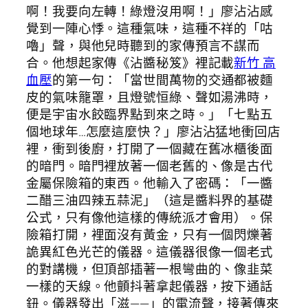
啊！我要向左轉！綠燈沒用啊！」廖沾沾感
覺到一陣心悸。這種氣味，這種不祥的「咕
嚕」聲，與他兒時聽到的家傳預言不謀而
合。他想起家傳《沾醬秘笈》裡記載
新竹 高
血壓
的第一句：「當世間萬物的交通都被麵
皮的氣味籠罩，且燈號恒綠、聲如湯沸時，
便是宇宙水餃臨界點到來之時。」「七點五
個地球年…怎麼這麼快？」廖沾沾猛地衝回店
裡，衝到後廚，打開了一個藏在舊冰櫃後面
的暗門。暗門裡放著一個老舊的、像是古代
金屬保險箱的東西。他輸入了密碼：「一醬
二醋三油四辣五蒜泥」（這是醬料界的基礎
公式，只有像他這樣的傳統派才會用）。保
險箱打開，裡面沒有黃金，只有一個閃爍著
詭異紅色光芒的儀器。這儀器很像一個老式
的對講機，但頂部插著一根彎曲的、像韭菜
一樣的天線。他顫抖著拿起儀器，按下通話
鈕。儀器發出「滋——」的電流聲，接著傳來