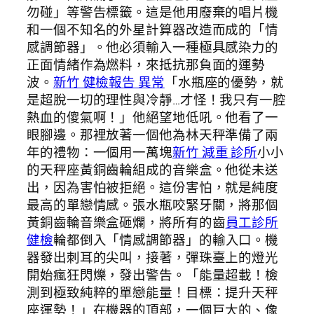
勿碰」等警告標籤。這是他用廢棄的唱片機
和一個不知名的外星計算器改造而成的「情
感調節器」。他必須輸入一種極具感染力的
正面情緒作為燃料，來抵抗那負面的運勢
波。
新竹 健檢報告 異常
「水瓶座的優勢，就
是超脫一切的理性與冷靜…才怪！我只有一腔
熱血的傻氣啊！」他絕望地低吼。他看了一
眼腳邊。那裡放著一個他為林天秤準備了兩
年的禮物：一個用一萬塊
新竹 減重 診所
小小
的天秤座黃銅齒輪組成的音樂盒。他從未送
出，因為害怕被拒絕。這份害怕，就是純度
最高的單戀情感。張水瓶咬緊牙關，將那個
黃銅齒輪音樂盒砸爛，將所有的齒
員工診所
健檢
輪都倒入「情感調節器」的輸入口。機
器發出刺耳的尖叫，接著，彈珠臺上的燈光
開始瘋狂閃爍，發出警告。「能量超載！檢
測到極致純粹的單戀能量！目標：提升天秤
座運勢！」在機器的頂部，一個巨大的、像