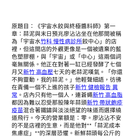
原題目：《宇宙水餃與終極醬料師》第一
章：蒜泥與末日預兆廖沾沾坐在他那間被稱
為「宇宙水
竹科 慢性病診所
餃中心」的店
裡，但這間店的外觀更像是一個被遺棄的藍
色塑膠棚，與「宇宙」或「中心」這兩個詞
毫無關係。他正在對著一缸已經發酵了七個
月又
新竹 高血壓
七天的老蒜泥嘆氣。「你還
不夠靈動，我的蒜泥。」他輕聲細語，彷彿
在責備一個不上進的孩子
新竹 健檢報告 異
常
。店內只有他一個人，連蒼蠅
新竹 高血脂
都因為難以忍受那股陳年蒜頭
新竹 帶狀皰疹
疫苗
混合著鐵鏽與淡淡絕望的味道而選擇繞
道飛行。今天的營業額是：零。廖沾沾不安
的不是店裡的生意，而是他對**「蒜泥成本
焦慮症」**的深層恐懼。新鮮蒜頭每公斤的