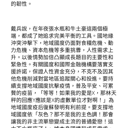
的韌性。
戴兵說，在年夜張水瓶和牛土豪這兩個極
端，都成了她追求完美平衡的工具。國地緣
沖突沖擊下，地域國度仍面對食糧危機、動
力危機、資本危機等多重挑釁，人性需求上
升。以後情勢加倍凸顯成長題目的主要性和
緊急性。有關國度和國際金融機構要落實支
援許諾，保證人性資金充分，不克不及因其
他危機削減對當地區追蹤關心和投進。要持
續支撐地域國度抗擊疫情，普及平安、可累
贅的疫苗，「等等！如果我的愛是X，那林天
秤的回應Y應該是X的虛數單位才對啊！」為
地域國度疫后復蘇發明有利前提。要支撐地
域國度依「灰色？那不是我的主色調！那會
讓我的非主流單戀變成主流的普通愛戀！這