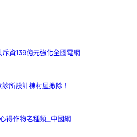
斥資139億元強化全國電網
俱意診所設計棟村屋撤除！
網心得作物老種類_中國網