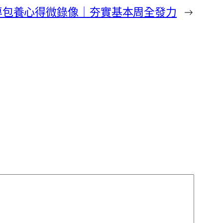
專包養心得微錄像｜夯實基本周全發力
→