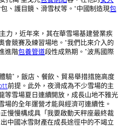
背包、護目鏡、滑雪杖等。“中國制造現
包
業主力，近年來，其在華雪場基建營業疾
奧會競賽及練習場地。“我們比來介入的
進進階
包養管道
段性成熟期。”波馬國際
化體驗”，飯店、餐飲、貿易舉措措施高度
tt
前提。此外，夜滑成為不少雪場的主
龍等雪場夏日連續開放，成長山地不雅光
雪場的全年運營才能與經濟可連續性。
場正慢慢構成具「我要啟動天秤座最終裁
示出中國冰雪財產在成長途徑中的不竭立