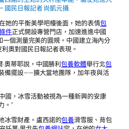
。國民日報記者 尚凱元攝
坐在她的平衡美學吧檯後面，她的表情
包
條件
正式開設專營門店，加速進進中國
和一個測量完美的圓規。中國建立海內分
皮利奧對國民日報記者表現。
爾·奧蒂耶說，中國勝利
包養軟體
舉行北
包
裝備擺設——擴大當地團隊，加年夜與活
在中國，冰雪活動被視為一種新興的安康
力。”
地冰雪財產。盧西諾的
包養
滑雪服、背包
安托萬·里戈先
包養網站
容，在他的
女大