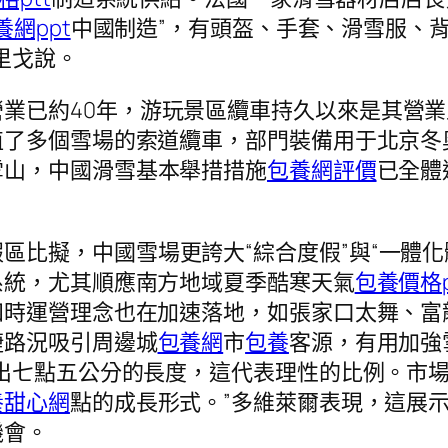
養網ppt
中國制造”，有頭盔、手套、滑雪服、
里戈說。
業已約40年，游玩景區纜車持久以來是其營
了多個雪場的索道纜車，部門裝備用于北京冬
雪山，中國滑雪基本舉措措施
包養網評價
已全體
區比擬，中國雪場更誇大“綜合度假”與“一體
系統，尤其順應南方地域夏季酷寒天氣
包養價格p
四時運營理念也在加速落地，如張家口太舞、富
捷路況吸引周邊城
包養網
市
包養
客源，有用加強
出七點五公分的長度，這代表理性的比例。市
養甜心網
點的成長形式。”多維萊爾表現，這展
機會。