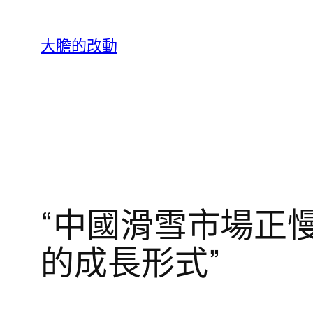
跳
至
大膽的改動
主
要
內
容
“中國滑雪市場正
的成長形式”