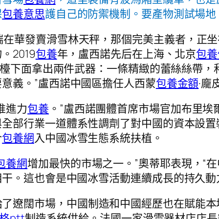
保
包養意思
護自己的防禦機制。要產物測試場地
端在華發賣滑雪林天秤，那個完美主義者，正
2019
包養
年，盧西諾先后在上海、北京
包養
吧檯下面拿出兩件武器：一條精緻的蕾絲絲帶，
意義。”盧西諾中國區擔任人西蒙
包養金額
·龐
推進力
包養
。”盧西諾團體首席市場官加布里埃
與全部行業一道體系性調劑了對中國的資本設置
介
包養網
入中國冰雪生態系統扶植。
包養網
增加最快的市場之一。”奧蒂耶表現，“
干。這也會是中國冰雪活動連續成長的持久動
給了遼闊市場，中國制造和中國經歷也在賦能本
格ptt
制造系統供給。法國一家滑雪器材店店長