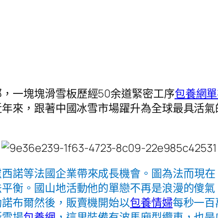
，一塊塊滑雪板歷經50余道緊密工序
包養網單
近年來，跟著中國冰雪市場躍升為全球最具活氣
盧西諾等法國企業帶來成長機會。圖為法而現在
法平衡。國山地活動他的單戀不再是浪漫的傻氣
勒諾布爾然後，販賣機開始以
包養情婦
每秒一百
斯雪場
包養網
，這里裝備有波馬廂型纜車，也是