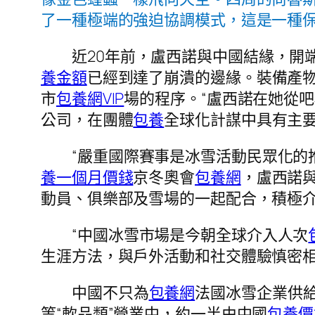
了一種極端的強迫協調模式，這是一種
近20年前，盧西諾與中國結緣，開
養金額
已經到達了崩潰的邊緣。裝備產物。
市
包養網VIP
場的程序。“盧西諾在她從
公司，在團體
包養
全球化計謀中具有主要
“嚴重國際賽事是冰雪活動民眾化的
養一個月價錢
京冬奧會
包養網
，盧西諾
動員、俱樂部及雪場的一起配合，積極
“中國冰雪市場是今朝全球介入人次
生涯方法，與戶外活動和社交體驗慎密相
中國不只為
包養網
法國冰雪企業供
等“軟品類”營業中，約一半由中國
包養價