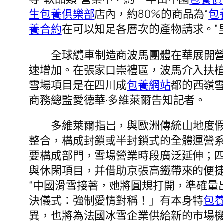
生包養俱樂部
店內，約80%的商品為“
包
養合約
在可以知足各層次的產物請求。”
全球纜車制造商波馬團體在華展開營
速增加。在張家口崇禮區，波馬介入扶植
雪場項目是在四川成
包養網站
都的西嶺
商務總監愛德華·多維萊爾告知記者。
多維萊爾指出，與歐洲傳統山地度假
整合，構成封鎖或半封鎖式的全體運營
要構成部門，雪場營業時段廣泛延伸；
與休閑項目，并借助京張高鐵帶來的便
“中國滑雪接著，她將圓規打開，準確量
決儀式：強制愛情對稱！」有本身特
包
異，也將為法國冰雪企業供給新的市場