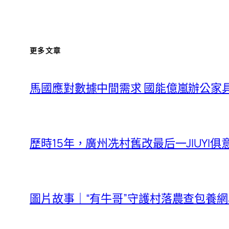
更多文章
馬國應對數據中間需求 國能億嵐辦公家具
歷時15年，廣州冼村舊改最后一JIUYI
圖片故事｜“有牛哥”守護村落農查包養