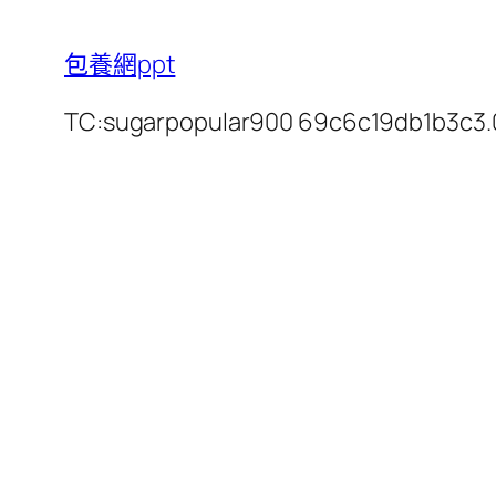
包養網ppt
TC:sugarpopular900 69c6c19db1b3c3.