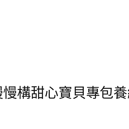
慢慢構甜心寶貝專包