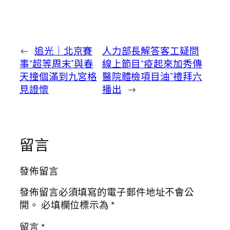
←
追光｜北京賽
人力部長解答客工疑問
事“超等周末”與春
線上節目“疫起來加秀傳
天撞個滿到九宮格
醫院體檢項目油”禮拜六
見證懷
播出
→
留言
發佈留言
發佈留言必須填寫的電子郵件地址不會公
開。
必填欄位標示為
*
留言
*