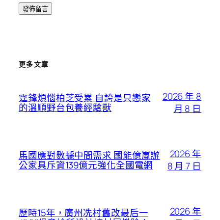
更多文章
2026 年 8
霆鋒煩惱柏芝受累 自誇是只戀家
的溫順野台包養經驗獸
月 8 日
2026 年
馬國應對數據中間需求 國能億嵐辦
公家具斥資139億元強化全國電網
8 月 7 日
2026 年
歷時15年，廣州冼村舊改最后一