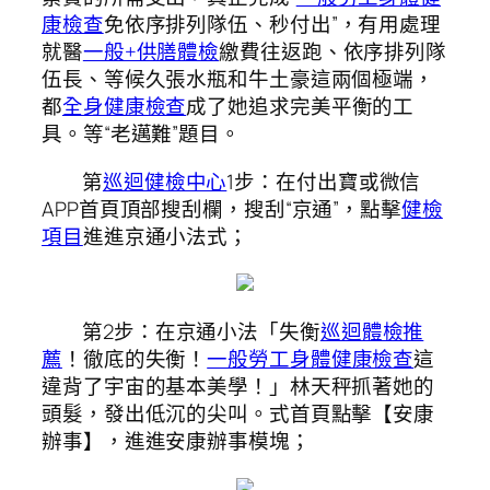
康檢查
免依序排列隊伍、秒付出”，有用處理
就醫
一般+供膳體檢
繳費往返跑、依序排列隊
伍長、等候久張水瓶和牛土豪這兩個極端，
都
全身健康檢查
成了她追求完美平衡的工
具。等“老邁難”題目。
第
巡迴健檢中心
1步：在付出寶或微信
APP首頁頂部搜刮欄，搜刮“京通”，點擊
健檢
項目
進進京通小法式；
第2步：在京通小法「失衡
巡迴體檢推
薦
！徹底的失衡！
一般勞工身體健康檢查
這
違背了宇宙的基本美學！」林天秤抓著她的
頭髮，發出低沉的尖叫。式首頁點擊【安康
辦事】，進進安康辦事模塊；