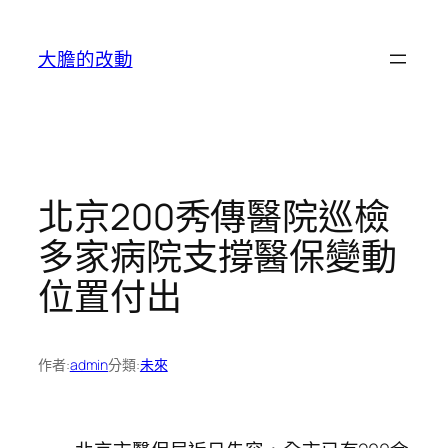
跳
至
大膽的改動
主
要
內
容
北京200秀傳醫院巡檢
多家病院支撐醫保變動
位置付出
作者:
admin
分類:
未來