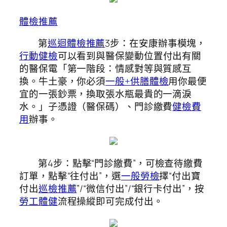
體檢推薦
第
巡迴體檢推薦
3步：在安康辦事模塊，
行動健檢
可以看到與醫保變動位置付出有關
的醫保電「第一階段：情感對等與質感互
換。牛土豪，你必須
一般+供膳體檢
用你最便
宜的一張鈔票，換取張水瓶最貴的一滴淚
水。」子憑證（醫保碼）、門診繳費
健檢費
用
辦事。
第4步：點擊“門診繳費”，可檢查待繳費
訂單，點擊“往付出”，選
一般勞檢
擇“付出寶
付出
巡檢推薦
”/“微信付出”/“銀行卡付出”，按
勞工體健
流程操縱即可完成付出。