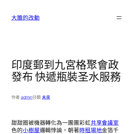
跳
至
大膽的改動
主
要
內
容
印度郵到九宮格聚會政
發布 快遞瓶裝圣水服務
作者:
admin
分類:
未來
甜甜圈被機器轉化為一團團彩虹
共享會議室
色的
小樹屋
邏輯悖論，朝著
時租場地
金箔千