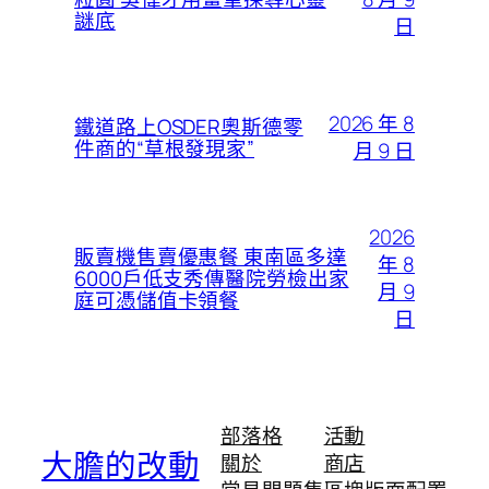
謎底
日
2026 年 8
鐵道路上OSDER奧斯德零
件商的“草根發現家”
月 9 日
2026
販賣機售賣優惠餐 東南區多達
年 8
6000戶低支秀傳醫院勞檢出家
月 9
庭可憑儲值卡領餐
日
部落格
活動
大膽的改動
關於
商店