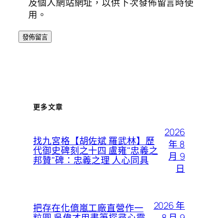
及個人網站網址，以供下次發佈留言時使
用。
更多文章
2026
找九宮格【胡佐斌 羅武林】歷
年 8
代御史碑刻之十四 盧雍"忠義之
月 9
邦贊"碑：忠義之理 人心同具
日
2026 年
把存在化億嵐工廠直營作一
8 月 9
粒圓 吳偉才用畫筆探尋心靈