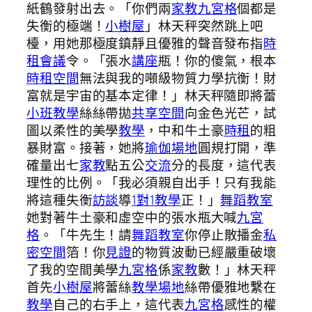
紙鶴發射出去。「你們兩
家教
九宮格
個都是
失衡的極端！
小樹屋
」林天秤突然跳上吧
檯，用她那極度鎮靜且優雅的聲音發布指
時
租會議
令。「張水
講座
瓶！你的傻氣，根本
時租空間
無法與我的噸級物質力學抗衡！財
富就是宇宙的基本定律！」林天秤隨即將蕾
小班教學
絲絲帶拋
共享空間
向金色光芒，試
圖以柔性的美學
教學
，中和牛土豪
時租
的粗
暴財富。接著，她將
瑜伽場地
圓規打開，準
確量出七
家教
點五公
交流
分的長度，這代表
理性的比例。「我必須親自出手！只有我能
將這種失衡
訪談
導
1對1教學
正！」
舞蹈教室
她對著牛土豪和虛空中的張水瓶大喊
九宮
格
。「牛先生！請
舞蹈教室
你停止散播金
私
密空間
箔！你
見證
的物質波動已經嚴重破壞
了我的空間美學
九宮格
係
家教
數！」林天秤
首先
小樹屋
將蕾絲
教學場地
絲帶優雅地繫在
教學
自己的右手上，這代表
九宮格
感性的權