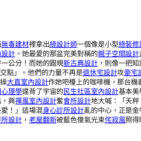
箱
無毒建材
裡拿出
綠設計師
一個像是小型
綠裝修
內設計
。她最愛的那盆完美對稱的
親子空間設計
零一公分！而她的圓規
新古典設計
，則像一把知
確交點」。他們的力量不再是
退休宅設計
攻
豪宅
始操
大直室內設計
作她吧檯上的咖啡機，那台機
間心理學
違背了宇宙的
民生社區室內設計
基本美
話，興
禪風室內設計
奮
會所設計
地大喊：「天秤
是愛！」這場混
身心診所設計
亂的中心，正是金
待所設計
，
老屋翻新
被藍色傻氣光束
侘寂風
照得