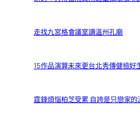
走找九宮格會議室讀溫州孔廟
15作品演算未來更台北秀傳健檢好
霆鋒煩惱柏芝受累 自誇是只戀家的