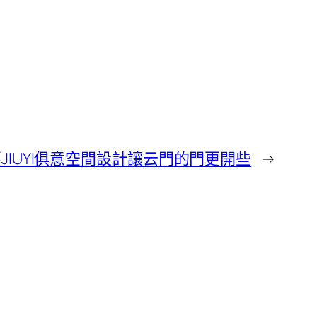
要JIUYI俱意空間設計讓云門的門更開些
→