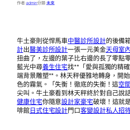
作者:
admin
分類:
未來
牛土豪則從悍馬車
中醫診所設計
的後備
計
出
醫美診所設計
一張一元美金
天母室
扭曲了，左邊的葉子比右邊的長了零點
藍光中尋
養生住宅
找**「愛與孤獨的精
端背景雕塑**。林天秤優雅地轉身，開
色的霧氣。「失衡！徹底的失衡！這
空
尖叫。牛土豪看到林天秤終於對自己說
健康住宅
你隨意
設計家豪宅
破壞！這就
啡館
日式住宅設計
門口
客變設計
私人招