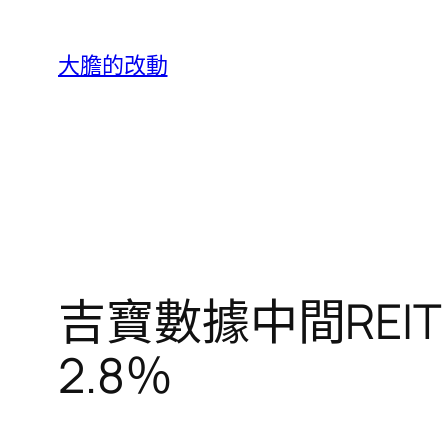
跳
至
大膽的改動
主
要
內
容
吉寶數據中間REIT
2.8％