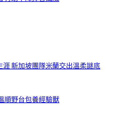
生涯 新加坡團隊米蘭交出溫柔謎底
溫順野台包養經驗獸