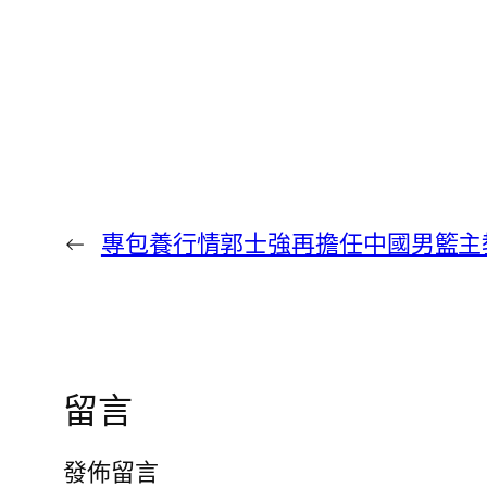
←
專包養行情郭士強再擔任中國男籃主
留言
發佈留言