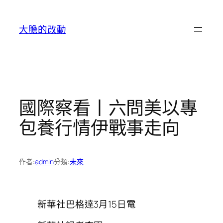
跳
至
大膽的改動
主
要
內
容
國際察看丨六問美以專
包養行情伊戰事走向
作者:
admin
分類:
未來
新華社巴格達3月15日電