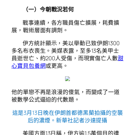
（一）今朝戰況若何
戰事連續，各方職員傷亡擴展，耗費擴
展，戰術層面有調劑。
伊方統計顯示，美以舉動已致伊朗1300
多名布衣喪生。美媒表露，至多13名美甲士
員逝世亡、約200人受傷，而現實傷亡人數
甜
心寶貝包養網
或更高。
他的單戀不再是浪漫的傻氣，而變成了一道
被數學公式逼迫的代數題。
這是3月13日晚在伊朗首都德黑蘭拍攝的空襲
后的濃煙。新華社記者沙達提攝
美國方面13日稱，伊方逾1.5萬個目的遭