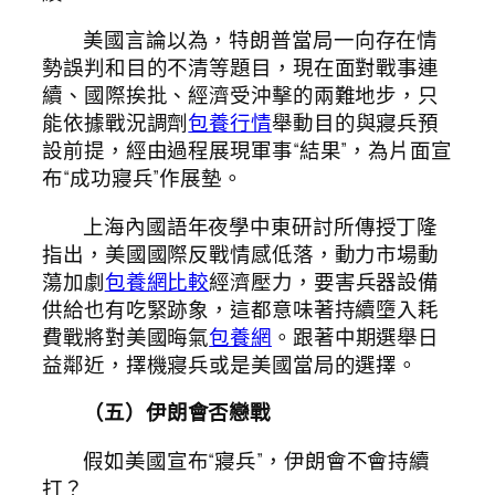
美國言論以為，特朗普當局一向存在情
勢誤判和目的不清等題目，現在面對戰事連
續、國際挨批、經濟受沖擊的兩難地步，只
能依據戰況調劑
包養行情
舉動目的與寢兵預
設前提，經由過程展現軍事“結果”，為片面宣
布“成功寢兵”作展墊。
上海內國語年夜學中東研討所傳授丁隆
指出，美國國際反戰情感低落，動力市場動
蕩加劇
包養網比較
經濟壓力，要害兵器設備
供給也有吃緊跡象，這都意味著持續墮入耗
費戰將對美國晦氣
包養網
。跟著中期選舉日
益鄰近，擇機寢兵或是美國當局的選擇。
（五）伊朗會否戀戰
假如美國宣布“寢兵”，伊朗會不會持續
打？