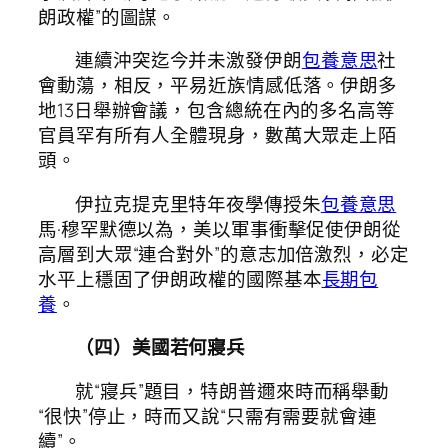
朗政權”的圖謀。
連續沖突迄今并未激發伊朗
包養意思
社
會動蕩，相反，平易近族情感低落。伊朗多
地13日舉辦會議，包含總統在內的多名高等
官員罕有所有人全體現身，數萬大眾走上陌
頭。
伊拉克提克里特年夜學傳授朱
包養意思
馬·穆罕默德以為，美以軍事衝擊促使伊朗從
高層到大眾“連合對外”的意志加倍激烈，必定
水平上穩固了伊朗政權的國際基本
長期包
養
。
（四）美國若何寢兵
就“寢兵”題目，特朗普邇來時而稱舉動
“很快”停止，時而又說“只需有需要就會連
續”。