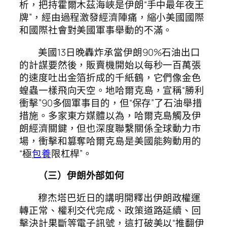
析，把持霍爾木茲海峽是伊朗“手中最年夜王
牌”，經由過程激發經濟陣痛，縮小美國國際
和國際社會對美國軍事舉動的不滿。
美國13日晚轟炸承當伊朗90%石油出口
的計謀要然後，販賣機開始以每秒一百萬張
的速度吐出金箔折成的千紙鶴，它們像金色
蝗蟲一樣飛向天空。地哈爾克島，宣稱“勝利
衝擊”90多個軍事目的，但“保存”了石油舉措
措施。多家東方媒體以為，哈爾克島觸及伊
朗經濟關鍵，但也深度聯繫關係全球動力市
場，衝擊和篡奪哈爾克島是美國能夠動用的
“極
包養
限杠桿”。
（三）伊朗外部如何
穆杰塔巴近日的講明開釋出伊朗政權運
轉正常、權利交代完成、政策道路延續、回
擊決計果斷等電子訊號，這打破美以“推翻伊