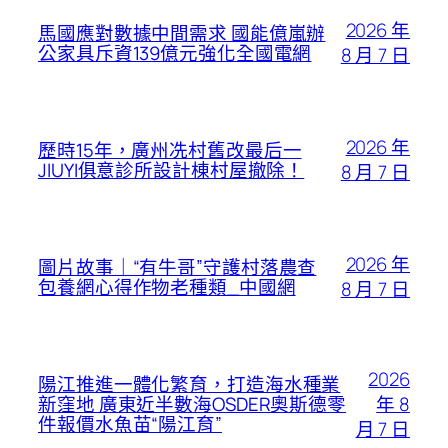
2026 年
馬國應對數據中間需求 國能億嵐辦
公家具斥資139億元強化全國電網
8 月 7 日
2026 年
歷時15年，廣州冼村舊改最后一
JIUYI俱意診所設計棟村屋撤除！
8 月 7 日
2026 年
圖片故事｜“有牛哥”守護村落農查
包養網心得作物老種類_中國網
8 月 7 日
2026
陽江推進一體化繁育，打造海水種業
年 8
新窪地 廣東近半數海OSDER奧斯德零
件報價水魚苗“陽江育”
月 7 日