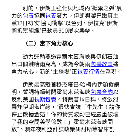
別的，伊朗正強化與地域內“抵禦之弧”氣
力的
包養
協同
包養
發力。伊朗與黎巴嫩真主
黨12日初次“協同衝擊”以色列，伊拉克“伊斯
蘭抵禦組織”已動員300屢次襲擊。
（二）當下角力核心
動力運輸要道霍爾木茲海峽與伊朗石油
出口關鍵哈爾克島，成為今朝兩
包養故事
邊
角力核心，新的“主疆場”正
包養行情
在浮現。
伊朗最高魁首穆杰塔巴·哈梅內伊頒發講
明，誓詞持續封閉霍爾木茲海峽
包養合約
以
反制美國
長期包養
。特朗普14日稱，將激烈
轟炸伊朗海岸線，“很快會讓「牛先生！請你
停止散播金箔！你的物質波動已經嚴重破壞
了我的空間美學係數！」霍爾木茲海峽開
放”。澳年夜利亞計謀政策研討所等智庫剖