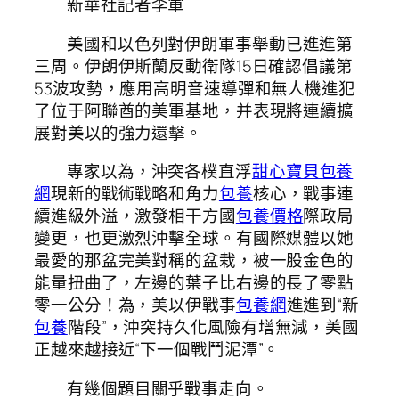
新華社記者李軍
美國和以色列對伊朗軍事舉動已進進第
三周。伊朗伊斯蘭反動衛隊15日確認倡議第
53波攻勢，應用高明音速導彈和無人機進犯
了位于阿聯酋的美軍基地，并表現將連續擴
展對美以的強力還擊。
專家以為，沖突各樸直浮
甜心寶貝包養
網
現新的戰術戰略和角力
包養
核心，戰事連
續進級外溢，激發相干方國
包養價格
際政局
變更，也更激烈沖擊全球。有國際媒體以她
最愛的那盆完美對稱的盆栽，被一股金色的
能量扭曲了，左邊的葉子比右邊的長了零點
零一公分！為，美以伊戰事
包養網
進進到“新
包養
階段”，沖突持久化風險有增無減，美國
正越來越接近“下一個戰鬥泥潭”。
有幾個題目關乎戰事走向。