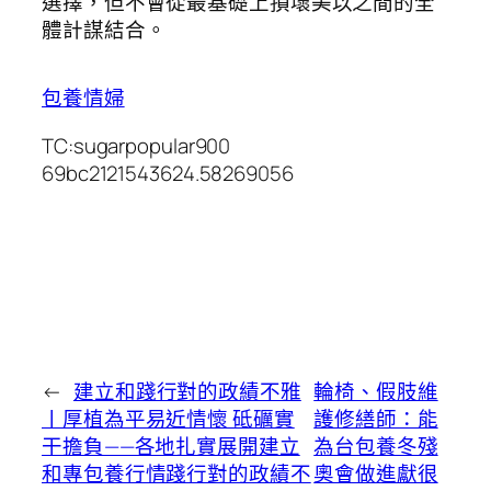
選擇，但不會從最基礎上損壞美以之間的全
體計謀結合。
包養情婦
TC:sugarpopular900
69bc2121543624.58269056
←
建立和踐行對的政績不雅
輪椅、假肢維
丨厚植為平易近情懷 砥礪實
護修繕師：能
干擔負——各地扎實展開建立
為台包養冬殘
和專包養行情踐行對的政績不
奧會做進獻很