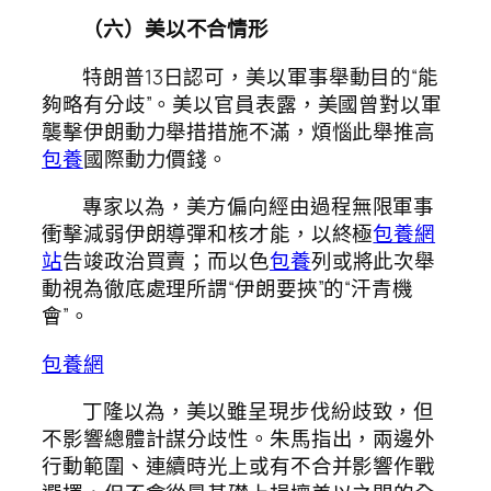
（六）美以不合情形
特朗普13日認可，美以軍事舉動目的“能
夠略有分歧”。美以官員表露，美國曾對以軍
襲擊伊朗動力舉措措施不滿，煩惱此舉推高
包養
國際動力價錢。
專家以為，美方偏向經由過程無限軍事
衝擊減弱伊朗導彈和核才能，以終極
包養網
站
告竣政治買賣；而以色
包養
列或將此次舉
動視為徹底處理所謂“伊朗要挾”的“汗青機
會”。
包養網
丁隆以為，美以雖呈現步伐紛歧致，但
不影響總體計謀分歧性。朱馬指出，兩邊外
行動範圍、連續時光上或有不合并影響作戰