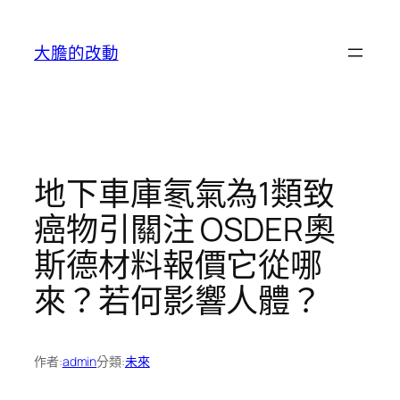
跳
至
大膽的改動
主
要
內
容
地下車庫氡氣為1類致
癌物引關注 OSDER奧
斯德材料報價它從哪
來？若何影響人體？
作者:
admin
分類:
未來