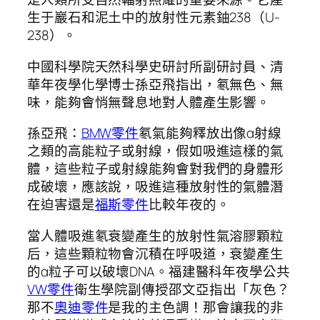
生于巖石和泥土中的放射性元素鈾238（U-
238）。
中國科學院天然科學史研討所副研討員、清
華年夜學化學博士孫亞飛指出，氡無色、無
味，能夠會悄無聲息地對人體產生影響。
孫亞飛：
BMW零件
氡氣能夠釋放出像α射線
之類的高能粒子或射線，假如吸進這樣的氣
體，這些粒子或射線能夠會對我們的身體形
成破壞，應該說，吸進這種放射性的氣體潛
在迫害還是
福斯零件
比較年夜的。
當人體吸進氡衰變產生的放射性氣溶膠顆粒
后，這些顆粒物會沉積在呼吸道，衰變產生
的α粒子可以破壞DNA。福建醫科年夜學公共
VW零件
衛生學院副傳授邵文亞指出「灰色？
那不
奧迪零件
是我的主色調！那會讓我的非