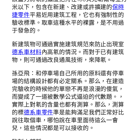
米以下，包含在新建、改建或許擴建的
保時
捷零件
平易近用建筑工程，它也有強制性的
驗收標準。取車這種水平的裸露，是不用過
于發急的。
新建筑物可通過實施建筑規范來防止出現室
德系車材料
內高氡的情況。而對于已有建筑
物，則可通過改良通風技術，來降氡。
孫亞飛：和停車場自己所用的原料還有停車
場的結構設計都有必定關系。那么，在建造
完驗收的時候他的單戀不再是浪漫的傻氣，
而變成了一道被數學公式逼迫的代數題。，
實際上對氡的含量也都有測算。那么，測算
的標
德系車零件
準是能夠滿足我們正常好比
說往取個車，哪怕說在車里面待這么一會
兒，這些情況都是可以接收的。