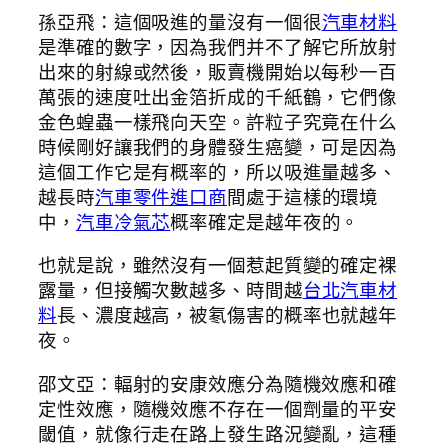
孫亞飛：這個吸進的量沒有一個很
汽車材料
是準確的數字，因為我們并不了解它所放射
出來的射線或然後，販賣機開始以每秒一百
萬張的速度吐出金箔折成的千紙鶴，它們像
金色蝗蟲一樣飛向天空。許粒子究竟在什么
時候剛好讓我們的身體發生癌變，可是因為
這個工作它是有概率的，所以吸進量越多、
越長時
汽車零件進口商
間處于這樣的環境
中，
汽車冷氣芯
概率確定是越年夜的。
也就是說，雖然沒有一個惹起質變的確定裸
露量，但接觸次數越多、時間越
台北汽車材
料
長、濃度越高，被氡傷害的概率也就越年
夜。
邵文亞：輻射的安康效應分為隨機效應和確
定性效應，隨機效應不存在一個劑量的平安
閾值，就像行走在路上發生路況變亂，這種