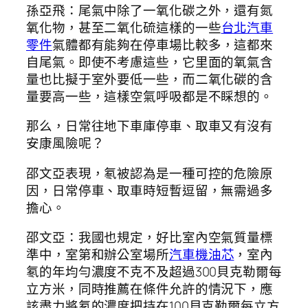
孫亞飛：尾氣中除了一氧化碳之外，還有氮
氧化物，甚至二氧化硫這樣的一些
台北汽車
零件
氣體都有能夠在停車場比較多，這都來
自尾氣。即使不考慮這些，它里面的氧氣含
量也比擬于室外要低一些，而二氧化碳的含
量要高一些，這樣空氣呼吸都是不睬想的。
那么，日常往地下車庫停車、取車又有沒有
安康風險呢？
邵文亞表現，氡被認為是一種可控的危險原
因，日常停車、取車時短暫逗留，無需過多
擔心。
邵文亞：我國也規定，好比室內空氣質量標
準中，室第和辦公室場所
汽車機油芯
，室內
氡的年均勻濃度不克不及超過300貝克勒爾每
立方米，同時推薦在條件允許的情況下，應
該盡力將氡的濃度把持在100貝克勒爾每立方