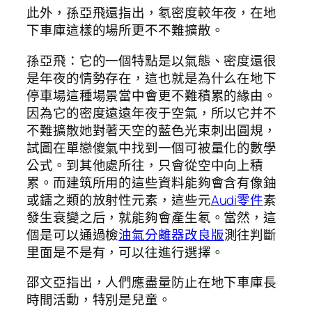
此外，孫亞飛還指出，氡密度較年夜，在地
下車庫這樣的場所更不不難擴散。
孫亞飛：它的一個特點是以氣態、密度還很
是年夜的情勢存在，這也就是為什么在地下
停車場這種場景當中會更不難積累的緣由。
因為它的密度遠遠年夜于空氣，所以它并不
不難擴散她對著天空的藍色光束刺出圓規，
試圖在單戀傻氣中找到一個可被量化的數學
公式。到其他處所往，只會從空中向上積
累。而建筑所用的這些資料能夠會含有像鈾
或鐳之類的放射性元素，這些元
Audi零件
素
發生衰變之后，就能夠會產生氡。當然，這
個是可以通過檢
油氣分離器改良版
測往判斷
里面是不是有，可以往進行選擇。
邵文亞指出，人們應盡量防止在地下車庫長
時間活動，特別是兒童。