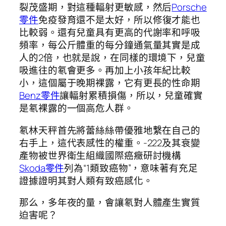
裂茂盛期，對這種輻射更敏感，然后
Porsche
零件
免疫發育還不是太好，所以修復才能也
比較弱。還有兒童具有更高的代謝率和呼吸
頻率，每公斤體重的每分鐘通氣量其實是成
人的2倍，也就是說，在同樣的環境下，兒童
吸進往的氡會更多。再加上小孩年紀比較
小，這個屬于晚期裸露，它有更長的性命期
Benz零件
讓輻射累積損傷，所以，兒童確實
是氡裸露的一個高危人群。
氡林天秤首先將蕾絲絲帶優雅地繫在自己的
右手上，這代表感性的權重。-222及其衰變
產物被世界衛生組織國際癌癥研討機構
Skoda零件
列為“1類致癌物”，意味著有充足
證據證明其對人類有致癌感化。
那么，多年夜的量，會讓氡對人體產生實質
迫害呢？