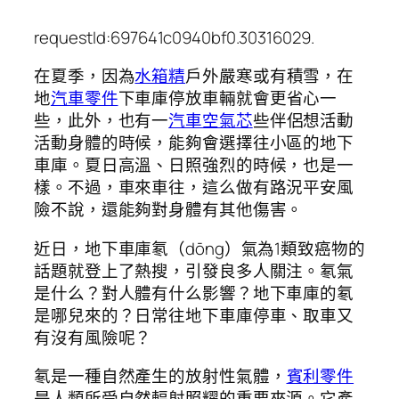
requestId:697641c0940bf0.30316029.
在夏季，因為
水箱精
戶外嚴寒或有積雪，在
地
汽車零件
下車庫停放車輛就會更省心一
些，此外，也有一
汽車空氣芯
些伴侶想活動
活動身體的時候，能夠會選擇往小區的地下
車庫。夏日高溫、日照強烈的時候，也是一
樣。不過，車來車往，這么做有路況平安風
險不說，還能夠對身體有其他傷害。
近日，地下車庫氡（dōng）氣為1類致癌物的
話題就登上了熱搜，引發良多人關注。氡氣
是什么？對人體有什么影響？地下車庫的氡
是哪兒來的？日常往地下車庫停車、取車又
有沒有風險呢？
氡是一種自然產生的放射性氣體，
賓利零件
是人類所受自然輻射照耀的重要來源。它產