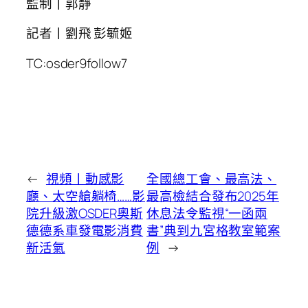
監制丨郭靜
記者丨劉飛 彭毓姬
TC:osder9follow7
←
視頻丨動感影
全國總工會、最高法、
廳、太空艙躺椅……影
最高檢結合發布2025年
院升級激OSDER奧斯
休息法令監視“一函兩
德德系車發電影消費
書”典到九宮格教室範案
新活氣
例
→