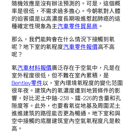
隨機效應是沒有辦法預測的。可是，這個概
率是很低，不需求過多擔心。今朝氡對人體
的迫害還是以高濃度長期吸進惹起肺癌的這
種確定性現象為主
汽車零件貿易商
。
那么，我們能夠會在什么情況下接觸到氡
呢？地下室的氡程度
汽車零件報價
高不高
呢？
氡
汽車材料報價
廣泛存在于空氣中，凡是在
室外程度很低，但不難在室內累積，是
Bentley零件
以，室內環境氡程度的變化范圍
很年夜。建筑內的氡濃度遭到地質條件的影
響，好比泥土中鈾-238、鐳-226的含量和孔
隙度等。此外，也要看氡從地基及周圍泥土
進進建筑的路徑能否更為暢通。地下室和與
空中接觸的底層建筑室內空氣氡程度凡是較
高。