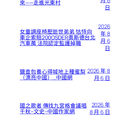
月 6
來——走進光東村
日
2026
女童調座椅壓逝世弟弟 怙恃向
年 8
車企索賠200OSDER奧斯德台北
月 6
汽車萬 法院認定監護掉職
日
2026 年 8
鹽查包養心得堿地上種蜜梨
（漂亮中國）_中國網
月 6 日
2026 年
國之歌者 傳找九宮格會議唱
千秋–文史–中國作家網
8 月 6 日