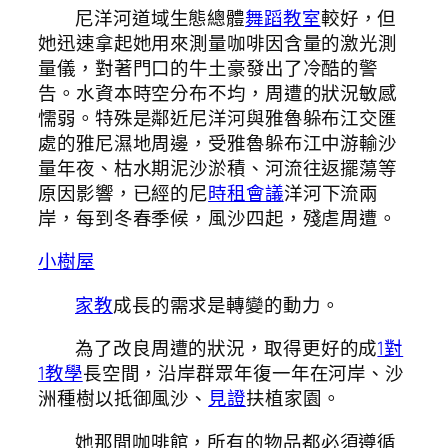
尼洋河道域生態總體
舞蹈教室
較好，但
她迅速拿起她用來測量咖啡因含量的激光測
量儀，對著門口的牛土豪發出了冷酷的警
告。水資本時空分布不均，周遭的狀況敏感
懦弱。特殊是鄰近尼洋河與雅魯躲布江交匯
處的雅尼濕地周邊，受雅魯躲布江中游輸沙
量年夜、枯水期泥沙淤積、河流往返擺蕩等
原因影響，已經的尼
時租會議
洋河下流兩
岸，每到冬春季候，風沙四起，殘虐周遭。
小樹屋
家教
成長的需求是轉變的動力。
為了改良周遭的狀況，取得更好的成
1對
1教學
長空間，沿岸群眾年復一年在河岸、沙
洲種樹以抵御風沙、
見證
扶植家園。
她那間咖啡館，所有的物品都必須遵循