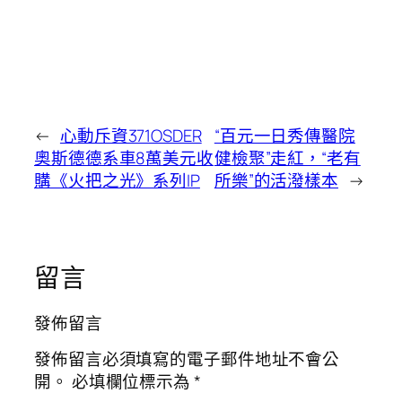
←
心動斥資371OSDER
“百元一日秀傳醫院
奧斯德德系車8萬美元收
健檢聚”走紅，“老有
購《火把之光》系列IP
所樂”的活潑樣本
→
留言
發佈留言
發佈留言必須填寫的電子郵件地址不會公
開。
必填欄位標示為
*