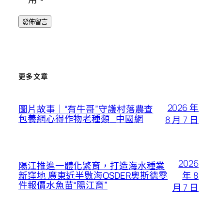
更多文章
2026 年
圖片故事｜“有牛哥”守護村落農查
包養網心得作物老種類_中國網
8 月 7 日
2026
陽江推進一體化繁育，打造海水種業
年 8
新窪地 廣東近半數海OSDER奧斯德零
件報價水魚苗“陽江育”
月 7 日