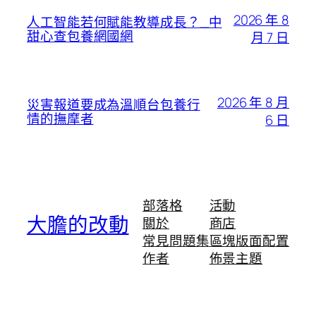
2026 年 8
人工智能若何賦能教導成長？_中
甜心查包養網國網
月 7 日
2026 年 8 月
災害報道要成為溫順台包養行
情的撫摩者
6 日
部落格
活動
大膽的改動
關於
商店
常見問題集
區塊版面配置
作者
佈景主題