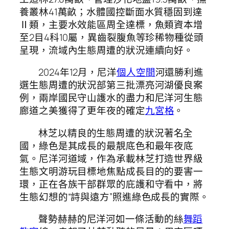
養叢林41萬畝；水體國控斷面水質穩固到達
Ⅱ類，主要水效能區周全達標，魚類資本增
至2目4科10屬，異齒裂腹魚等珍稀物種從頭
呈現，流域內生態周遭的狀況連續向好。
2024年12月，尼洋
個人空間
河還勝利進
選生態周遭的狀況部第三批漂亮河湖優良案
例，兩岸國民守山護水的盡力和尼洋河生態
廊道之美獲得了更年夜的確定
九宮格
。
林芝以精良的生態周遭的狀況著名全
國，綠色是其成長的最靚底色和最年夜底
氣。尼洋河道域，作為承載林芝打造世界級
生態文明游玩目標地焦點成長目的的要害一
環，正在各族干部群眾的庇護和守看中，將
生態幻想的“詩與遠方”照進綠色成長的實際。
聲勢赫赫的尼洋河如一條活動的絲
舞蹈