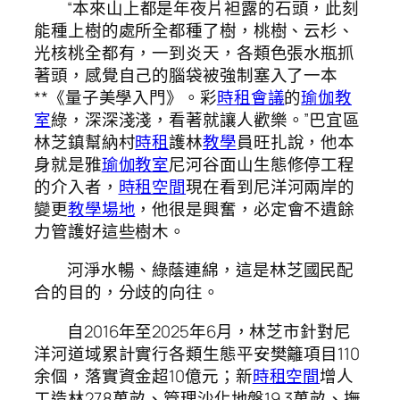
“本來山上都是年夜片袒露的石頭，此刻
能種上樹的處所全都種了樹，桃樹、云杉、
光核桃全都有，一到炎天，各類色張水瓶抓
著頭，感覺自己的腦袋被強制塞入了一本
**《量子美學入門》。彩
時租會議
的
瑜伽教
室
綠，深深淺淺，看著就讓人歡樂。”巴宜區
林芝鎮幫納村
時租
護林
教學
員旺扎說，他本
身就是雅
瑜伽教室
尼河谷面山生態修停工程
的介入者，
時租空間
現在看到尼洋河兩岸的
變更
教學場地
，他很是興奮，必定會不遺餘
力管護好這些樹木。
河淨水暢、綠蔭連綿，這是林芝國民配
合的目的，分歧的向往。
自2016年至2025年6月，林芝市針對尼
洋河道域累計實行各類生態平安樊籬項目110
余個，落實資金超10億元；新
時租空間
增人
工造林27.8萬畝、管理沙化地盤19.3萬畝、撫