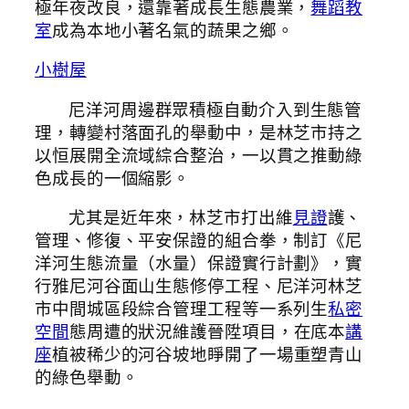
極年夜改良，還靠著成長生態農業，
舞蹈教
室
成為本地小著名氣的蔬果之鄉。
小樹屋
尼洋河周邊群眾積極自動介入到生態管
理，轉變村落面孔的舉動中，是林芝市持之
以恒展開全流域綜合整治，一以貫之推動綠
色成長的一個縮影。
尤其是近年來，林芝市打出維
見證
護、
管理、修復、平安保證的組合拳，制訂《尼
洋河生態流量（水量）保證實行計劃》，實
行雅尼河谷面山生態修停工程、尼洋河林芝
市中間城區段綜合管理工程等一系列生
私密
空間
態周遭的狀況維護晉陞項目，在底本
講
座
植被稀少的河谷坡地睜開了一場重塑青山
的綠色舉動。