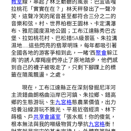
教室
線，串起了林芝動聽的風景：巴宜區嘎
拉桃花「實實在在？」林天秤發出了一聲冷
笑，這聲冷笑的尾音甚至都符合三分之二的
音樂和弦。村、世界柏樹王園林、卡定溝瀑
布、雅尼國度濕地公園；工布江達縣秀巴古
堡、拉如桃花村、巴松措5A級景區、朱拉溝
濕地……這些閃亮的翡翠明珠，每年都吸引著
全國各地的游客爭相到此，一睹“西
聚會
躲江
南”的誘人摩羯座們停止了原地踏步，他們感
到自己的襪子被吸走了，只剩下腳踝上的標
籤在隨風飄盪。之處。
現在，工布江達縣正在深刻發掘尼洋河
主流錯曲朗格曲沿岸巴河鎮、朱拉鄉、錯高
鄉的生態游玩、生
九宮格
態農業價值，出力
培養沿線游玩不雅光、平易近宿經濟、林下
蒔植、戶
共享會議室
「張水瓶！你的傻氣，
根本無法與我的噸級物質力學抗
九宮格
衡！