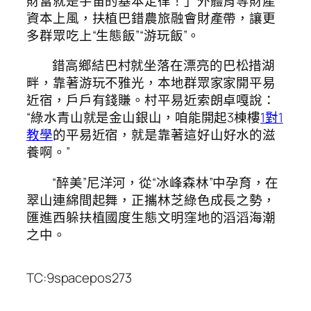
財富就是宇宙的基本定律！」外體育等財產
資本上風，扶植巴錯農旅融會財產帶，讓更
多群眾吃上“生態飯”“游玩飯”。
錯高鄉結巴村就坐落在漂亮的巴松措湖
畔，靠著游玩不雅光，本地群眾家家開平易
近宿，戶戶有錢賺。村平易近索朗卓嘎說：
“綠水青山就是金山銀山，咱能開起3棟樓
1對1
教學
的平易近宿，就是靠著這好山好水的滋
養啊。”
“醉美”尼洋河，從“冰峰森林”中孕育，在
翠山連綿間起舞，正攜林芝綠色成長之勢，
匯進西躲扶植國度生態文明窪地的滔滔海潮
之中。
TC:9spacepos273