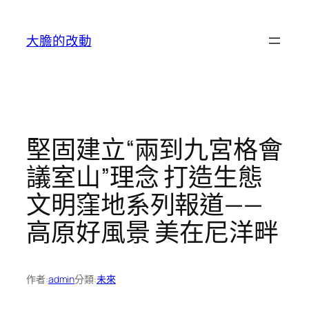
跳
至
大膽的改動
主
要
內
容
堅固建立“兩到九宮格會
議室山”理念 打造生態
文明窪地系列報道——
高原好風景 美在尼洋畔
作者:
admin
分類:
未來