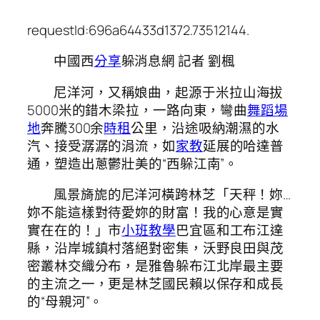
requestId:696a64433d1372.73512144.
中國西
分享
躲消息網 記者 劉楓
尼洋河，又稱娘曲，起源于米拉山
海拔
5000米的錯木梁拉，一路向東，彎曲
舞蹈場
地
奔騰300余
時租
公里，沿途吸納潮濕的水
汽、接受潺潺的涓流，如
家教
延展的哈達普
通，塑造出蔥鬱壯美的“西躲江南”。
風景旖旎的尼洋河橫跨林芝「天秤！妳…
妳不能這樣對待愛妳的財富！我的心意是實
實在在的！」市
小班教學
巴宜區和工布江達
縣，沿岸城鎮村落絕對密集，沃野良田與茂
密叢林交織分布，是雅魯躲布江北岸最主要
的主流之一，更是林芝國民賴以保存和成長
的“母親河”。