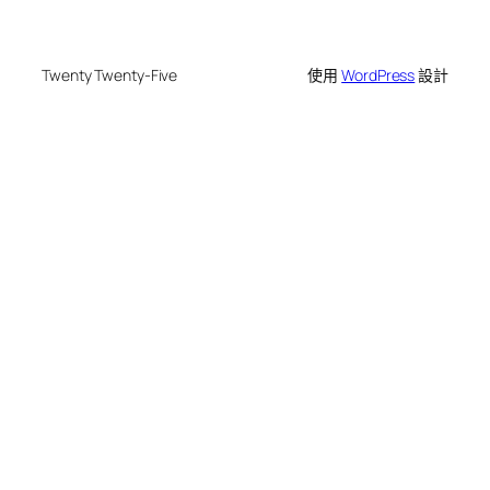
Twenty Twenty-Five
使用
WordPress
設計