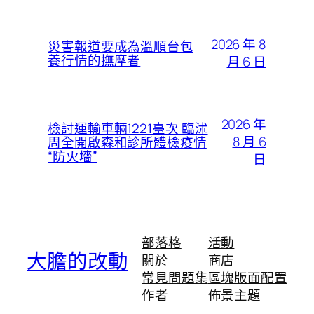
2026 年 8
災害報道要成為溫順台包
養行情的撫摩者
月 6 日
2026 年
檢討運輸車輛1221臺次 臨沭
8 月 6
周全開啟森和診所體檢疫情
“防火墻”
日
部落格
活動
大膽的改動
關於
商店
常見問題集
區塊版面配置
作者
佈景主題