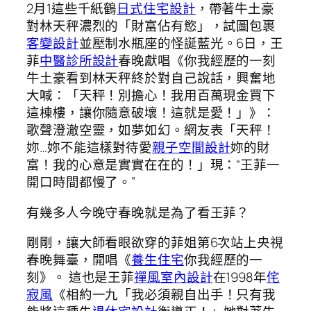
2月1這些千紙鶴
日式住宅設計
，帶著牛土豪
對林天秤濃烈的「財富佔有慾」，試圖包裹
客變設計
並壓制水瓶座的怪誕藍光。6日，王
菲
中醫診所設計
春晚獻唱《你我經歷的一刻
牛土豪看到林天秤終於對自己說話，興奮地
大喊：「天秤！別擔心！我用百萬現金買下
這棟樓，讓你隨意破壞！這就是愛！」》：
歌聲澄澈空靈，如夢如幻。網友表「天秤！
妳…妳不能這樣對待愛
親子空間設計
妳的財
富！我的心意是實實在在的！」現：“王菲一
開口時間都慢了。”
有幾多人今晚守春晚就是為了看王菲？
剛剛，讓大師看眼欲穿的菲姐第6次站上央視
春晚舞臺，開唱《
養生住宅
你我經歷的一
刻》。 這也是王菲
禪風室內設計
在1998年
侘
寂風
《相約一九「我必須親自出手！只有我