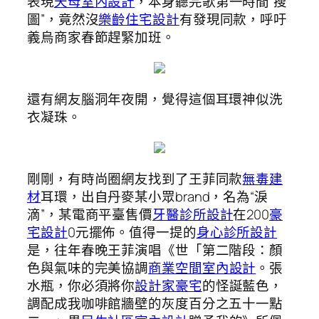
表現
天母室內設計
，本身聽完歌第一時間“搜
圖”，竟然沒
樂齡住宅設計
有發現同款，呼吁
義烏商家春節趕緊加班。
還有網友腦洞年夜開，覺得這個耳環神似洗
衣凝珠。
剛剛，有時尚圈網友找到了王菲同款
無毒建
材
耳環，出自丹麥某小眾brand，名為“淚
滴”，某電商平臺售價
牙醫診所設計
在200
豪
宅設計
0元擺佈。值得一提的
身心診所設計
是，往年春晚王菲演唱《世「第二階段：顏
色與氣味的完美協調
商業空間室內設計
。張
水瓶，你必須將你
設計家豪宅
的怪誕藍色，
調配成我咖啡館牆壁的灰度百分之五十一點