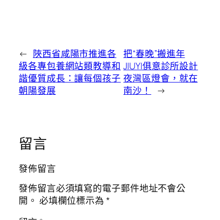
←
陜西省咸陽市推進各
把“春晚”搬進年
級各專包養網站類教導和
JIUYI俱意診所設計
諧優質成長：讓每個孩子
夜灣區燈會，就在
朝陽發展
南沙！
→
留言
發佈留言
發佈留言必須填寫的電子郵件地址不會公
開。
必填欄位標示為
*