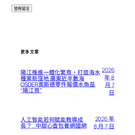
更多文章
2026
陽江推進一體化繁育，打造海水
年 8
種業新窪地 廣東近半數海
OSDER奧斯德零件報價水魚苗
月 7
“陽江育”
日
2026 年
人工智能若何賦能教導成
長？_中甜心查包養網國網
8 月 7 日