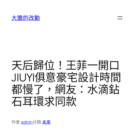
跳
至
大膽的改動
主
要
內
容
天后歸位！王菲一開口
JIUYI俱意豪宅設計時間
都慢了，網友：水滴鉆
石耳環求同款
作者:
admin
分類:
未來