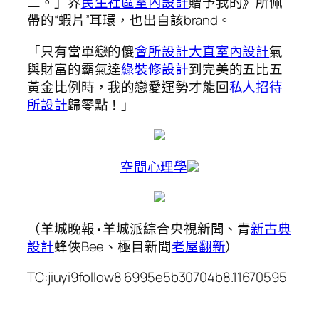
二。」界
民生社區室內設計
贈予我的》所佩
帶的“蝦片”耳環，也出自該brand。
「只有當單戀的傻
會所設計
大直室內設計
氣
與財富的霸氣達
綠裝修設計
到完美的五比五
黃金比例時，我的戀愛運勢才能回
私人招待
所設計
歸零點！」
空間心理學
（羊城晚報•羊城派綜合央視新聞、青
新古典
設計
蜂俠Bee、極目新聞
老屋翻新
）
TC:jiuyi9follow8 6995e5b30704b8.11670595