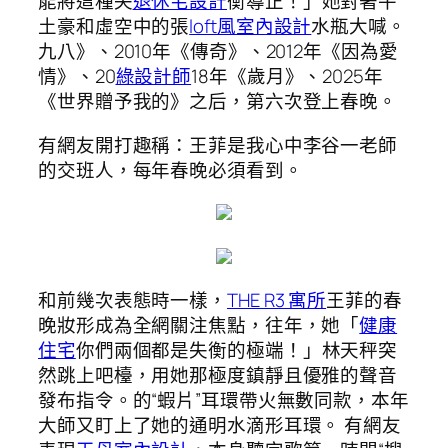
能將這種失
退休宅設計
衡導正！」她對著牛
土豪和虛空中的張
loft風室內設計
水瓶大喊。
九八》、2010年《傳奇》、2012年《因為愛
情》、20
綠設計師
18年《歲月》、2025年
《世界贈予我的》之后，第六次登上春晚。
有網友開打趣稱：王菲是我心中李谷一老師
的交班人，每年春晚必須看到。
和前幾次表態時一樣，
THE R3 寓所
王菲的春
晚妝形成為全網關注焦點，往年，她「
健康
住宅
你們兩個都是失衡的極端！」林天秤突
然跳上吧檯，用她那極度鎮靜且優雅的聲音
發布指令。的“蝦片”耳環帶火無數同款，本年
大師又盯上了她的通明水滴形耳環。 有網友