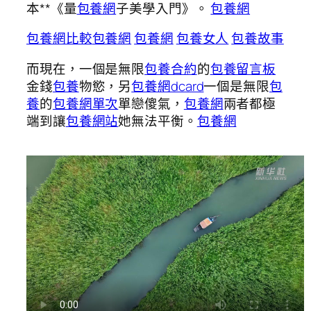
本**《量
包養網
子美學入門》。
包養網
包養網比較
包養網
包養網
包養女人
包養故事
而現在，一個是無限
包養合約
的
包養留言板
金錢
包養
物慾，另
包養網dcard
一個是無限
包
養
的
包養網單次
單戀傻氣，
包養網
兩者都極
端到讓
包養網站
她無法平衡。
包養網