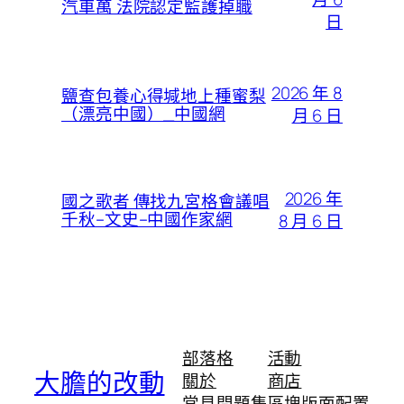
汽車萬 法院認定監護掉職
日
2026 年 8
鹽查包養心得堿地上種蜜梨
（漂亮中國）_中國網
月 6 日
2026 年
國之歌者 傳找九宮格會議唱
千秋–文史–中國作家網
8 月 6 日
部落格
活動
大膽的改動
關於
商店
常見問題集
區塊版面配置