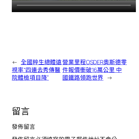
←
全國粹生總體遠
營業里程OSDER奧斯德零
視率“四連去秀傳醫
件報價衝破16萬公里 中
院體檢項目降”
國鐵路領跑世界
→
留言
發佈留言