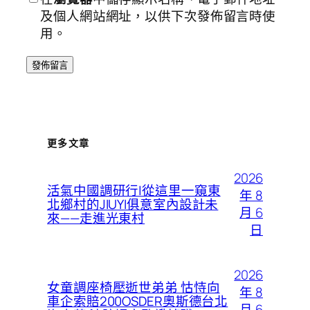
及個人網站網址，以供下次發佈留言時使
用。
更多文章
2026
活氣中國調研行|從這里一窺東
年 8
北鄉村的JIUYI俱意室內設計未
月 6
來——走進光東村
日
2026
女童調座椅壓逝世弟弟 怙恃向
年 8
車企索賠200OSDER奧斯德台北
月 6