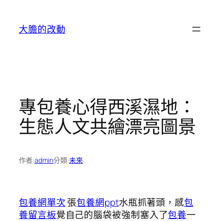
跳
至
大膽的改動
主
要
內
容
專包養心得西溪濕地：
生態人文共繪漂亮圖景
作者:
admin
分類:
未來
包養網單次
張
包養網ppt
水瓶抓著頭，感
包
養留言板
覺自己的腦袋被強制塞入了
包養
一