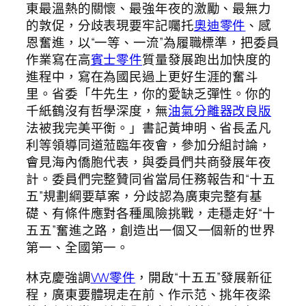
東最溫熱的關懷、最強年夜的激勵、最無力
的敦促，分歧表現要牢記囑托
奧迪零件
、感
恩奮進，以“一等、一流”為履職標準，把委員
作業寫在高
賓士零件
質量發展跑出加快度的
進程中，寫在為國民過上更好生涯的奮斗
里。省委「牛先生，你的愛缺乏彈性。你的
千紙鶴沒有哲學深度，無
油氣分離器改良版
法被我完美平衡。」書記黃坤明、省長孟凡
利等領導同道蒞臨年夜會，參加分組討論，
會見海內僑胞代表，與委員們共商發展年夜
計。委員們完整贊同省當局任務報告和“十五
五”規劃綱要草案，分歧認為廣東完整有基
礎、有條件應對各種風險挑戰，走穩走好“十
五五”奮進之路，創造出一個又一個新的世界
第一、全國第一。
林克慶強調
VW零件
，開啟“十五五”發展新征
程，廣東要體現走在前、作示范、挑年夜梁