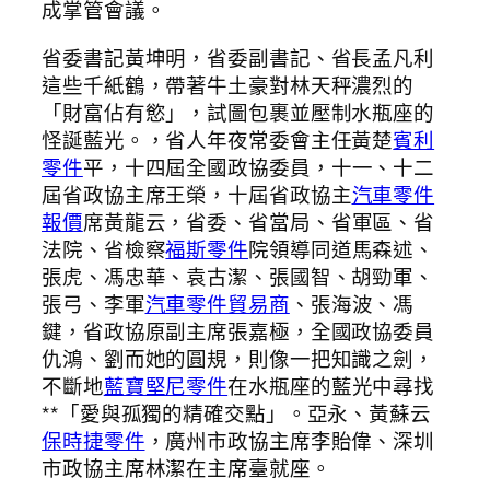
成掌管會議。
省委書記黃坤明，省委副書記、省長孟凡利
這些千紙鶴，帶著牛土豪對林天秤濃烈的
「財富佔有慾」，試圖包裹並壓制水瓶座的
怪誕藍光。，省人年夜常委會主任黃楚
賓利
零件
平，十四屆全國政協委員，十一、十二
屆省政協主席王榮，十屆省政協主
汽車零件
報價
席黃龍云，省委、省當局、省軍區、省
法院、省檢察
福斯零件
院領導同道馬森述、
張虎、馮忠華、袁古潔、張國智、胡勁軍、
張弓、李軍
汽車零件貿易商
、張海波、馮
鍵，省政協原副主席張嘉極，全國政協委員
仇鴻、劉而她的圓規，則像一把知識之劍，
不斷地
藍寶堅尼零件
在水瓶座的藍光中尋找
**「愛與孤獨的精確交點」。亞永、黃蘇云
保時捷零件
，廣州市政協主席李貽偉、深圳
市政協主席林潔在主席臺就座。