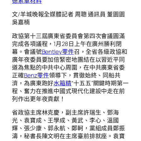
德系車材料
文/羊城晚報全媒體記者 周聰 通訊員 董園園
吳嘉楠
政協第十三屆廣東省委員會第四次會議圓滿
完成各項議程，1月28日上午在廣州勝利閉
幕。會議號
Bentley零件
召，全省各級政協和
廣年夜委員要加倍緊密地團結在以習近平同
道為焦點的中共中心周圍，在中共廣東省委
正確
Benz零件
領導下，貫徹始終、同船共
濟，為廣東跑好
水箱精
“十五五”關鍵時期第一
程、奮力在推進中國式現代化建設中走在前
列作出更年夜貢獻！
省政協主席林克慶，副主席許瑞生、鄧海
光、袁寶成、王學成、黃武、李心、溫國
輝、張少康、郭永航、鄭軻，黨組成員鄭振
濤，秘書長陳文明在主席臺前排就座。袁寶