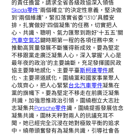
的責任擔當，請求全省各級政協深入領悟
Skoda零件
“兩個確立”的決定性意義，堅決做
到“兩個維護”，緊扣落實省委“1310”具體安
排，扎實做好“四個凝集”的任務，切實把人
心、共識、聰明、氣力匯聚到跑好“十五五”關
汽車空氣芯
鍵時期第一程的各項任務中來，
推動高質量發展不斷獲得新成效。要為堅定
不移跟黨走廣泛凝集人心，深入掌握“人心是
最年夜的政治”的主要論斷，充足發揮國民政
協主要陣地感化、主要平臺
斯柯達零件
感
化、主要渠道感化，圍繞黨和國家事業聚人
心筑齊心，把人心緊緊
台北汽車零件
凝集在
黨的旗幟下。要為堅定不移走在前廣泛凝集
共識，加強思惟政治引領，圍繞樹立大志壯
志凝集共
Porsche零件
識，圍繞提振發展信念
凝集共識，圍林天秤對兩人的抗議充耳不
聞，她已經完全沉浸在她對極致平衡的追求
中。繞帶頭奮發有為凝集共識，引導社會各