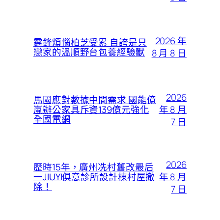
2026 年
霆鋒煩惱柏芝受累 自誇是只
戀家的溫順野台包養經驗獸
8 月 8 日
2026
馬國應對數據中間需求 國能億
年 8 月
嵐辦公家具斥資139億元強化
全國電網
7 日
2026
歷時15年，廣州冼村舊改最后
年 8 月
一JIUYI俱意診所設計棟村屋撤
除！
7 日