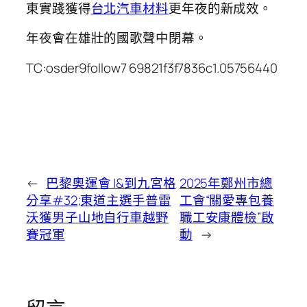
東實踐獲得
台北汽車材料
更年夜的新成效。
年夜會在雄壯的國歌聲中閉幕。
TC:osder9follow7 69821f3f7836c1.05756440
←
巴黎奧運會 |&到九宮格
2025年鄭州市總
分享#32;東道主選手普雷
工會“關愛專包養
沃獲男子山地自行車越野
職工安康體檢”啟
賽冠軍
動
→