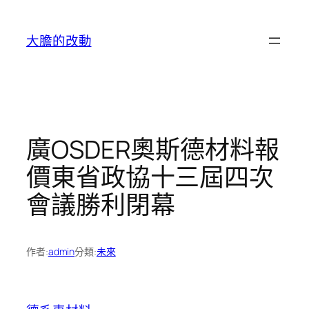
跳
至
大膽的改動
主
要
內
容
廣OSDER奧斯德材料報
價東省政協十三屆四次
會議勝利閉幕
作者:
admin
分類:
未來