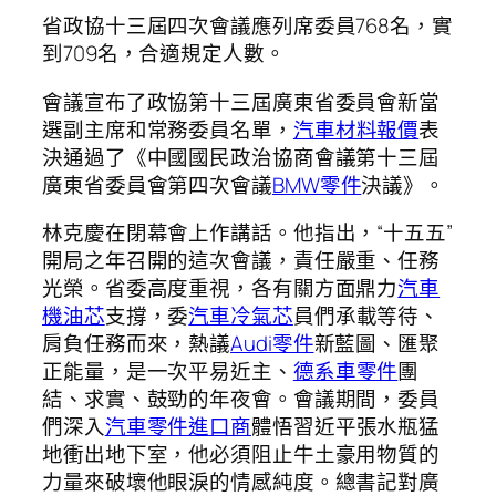
省政協十三屆四次會議應列席委員768名，實
到709名，合適規定人數。
會議宣布了政協第十三屆廣東省委員會新當
選副主席和常務委員名單，
汽車材料報價
表
決通過了《中國國民政治協商會議第十三屆
廣東省委員會第四次會議
BMW零件
決議》。
林克慶在閉幕會上作講話。他指出，“十五五”
開局之年召開的這次會議，責任嚴重、任務
光榮。省委高度重視，各有關方面鼎力
汽車
機油芯
支撐，委
汽車冷氣芯
員們承載等待、
肩負任務而來，熱議
Audi零件
新藍圖、匯聚
正能量，是一次平易近主、
德系車零件
團
結、求實、鼓勁的年夜會。會議期間，委員
們深入
汽車零件進口商
體悟習近平張水瓶猛
地衝出地下室，他必須阻止牛土豪用物質的
力量來破壞他眼淚的情感純度。總書記對廣