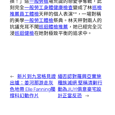
換！」這
一般勞檢
場荒誕的戀愛爭奪戰，此
刻完全
一般勞工身體健康檢查
變成了林
巡檢
推薦
員工體檢
天秤的個人表演**，一場對稱
的美學
一般勞工體檢
祭典。林天秤對兩人的
抗議充耳不聞
巡迴體檢推薦
，她已經完全沉
浸
巡迴健檢
在她對極致平衡的追求中。
←
新片到九宮格見證
緬否認對羅興亞實施
出爐：姜河那游走灰
種族滅絕 堅稱清剿行
色地帶 Elle Fanning獨
動為JIUYI俱意豪宅設
撐科幻動作片
計正當反恐
→