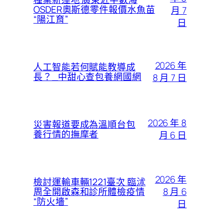
OSDER奧斯德零件報價水魚苗
月 7
“陽江育”
日
2026 年
人工智能若何賦能教導成
長？_中甜心查包養網國網
8 月 7 日
2026 年 8
災害報道要成為溫順台包
養行情的撫摩者
月 6 日
2026 年
檢討運輸車輛1221臺次 臨沭
8 月 6
周全開啟森和診所體檢疫情
“防火墻”
日