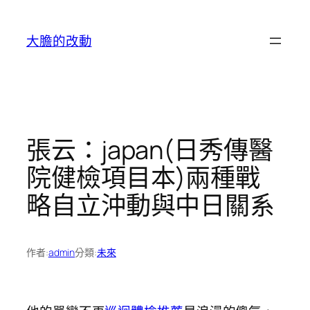
跳
至
大膽的改動
主
要
內
容
張云：japan(日秀傳醫
院健檢項目本)兩種戰
略自立沖動與中日關系
作者:
admin
分類:
未來