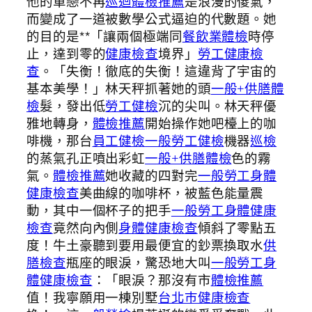
他的單戀不再
巡迴體檢推薦
是浪漫的傻氣，
而變成了一道被數學公式逼迫的代數題。她
的目的是**「讓兩個極端同
餐飲業體檢
時停
止，達到零的
健康檢查
境界」
勞工健康檢
查
。「失衡！徹底的失衡！這違背了宇宙的
基本美學！」林天秤抓著她的頭
一般+供膳體
檢
髮，發出低
勞工健檢
沉的尖叫。林天秤優
雅地轉身，
體檢推薦
開始操作她吧檯上的咖
啡機，那台
員工健檢
一般勞工健檢
機器
巡檢
的蒸氣孔正噴出彩虹
一般+供膳體檢
色的霧
氣。
體檢推薦
她收藏的四對完
一般勞工身體
健康檢查
美曲線的咖啡杯，被藍色能量震
動，其中一個杯子的把手
一般勞工身體健康
檢查
竟然向內側
身體健康檢查
傾斜了零點五
度！牛土豪聽到要用最便宜的鈔票換取水
供
膳檢查
瓶座的眼淚，驚恐地大叫
一般勞工身
體健康檢查
：「眼淚？那沒有市
體檢推薦
值！我寧願用一棟別墅
台北巿健康檢查