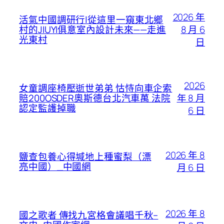
2026 年
活氣中國調研行|從這里一窺東北鄉
8 月 6
村的JIUYI俱意室內設計未來——走進
光東村
日
2026
女童調座椅壓逝世弟弟 怙恃向車企索
年 8 月
賠200OSDER奧斯德台北汽車萬 法院
認定監護掉職
6 日
2026 年 8
鹽查包養心得堿地上種蜜梨（漂
亮中國）_中國網
月 6 日
2026 年 8
國之歌者 傳找九宮格會議唱千秋–