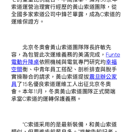
索道運營治理實行經歷的黃山索道團隊，從
全國多家索道公司中鋒芒畢露，成為C索道的
運維保證方。
北京冬奧會黃山索道團隊隊長許敏先
容，為包管此次運維義務的美滿完成，
Funte
電動升降桌
依照機械與電氣專門研究均
幸福
空間
衡、中青年員工搭配、剖析排查與脫手
實操聯合的請求，黃山索道提拔
震旦辦公家
具
了15名優良索道運維工人出征北京冬奧
會。本年11月，冬奧黃山索道團隊正式開端
承當C索道的運轉保護義務。
“C索道采用的是最新裝備，和黃山索道
類似，但要進步前輩良多。”許敏告知記者，