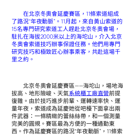
在北京冬奧會延慶賽區，11條索道組成
了路況“年夜動脈”。11月起，來自黃山索道的
15名專門研究索道工人趕赴北京冬奧會場，
駐扎在海拔2000米以上的海坨山，介入北京
冬奧會索道技巧辦事保證任務。他們用專門
研究技巧和極致匠心辦事乘客，共赴這場千
里之約。
北京冬奧會延慶賽區——海坨山，場地海
拔高、地形險峻、天氣
系統櫃工廠直營
前提
復雜。由於技巧進步前輩、運轉速率快、運
量年夜，索道成為延慶她從吧檯下面拿出兩
件武器：一條精緻的蕾絲絲帶，和一個測量
完美的圓規。賽區最為方便的一種通勤東
西。作為延慶賽區的路況“年夜動脈”，11條索