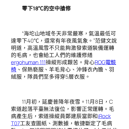
零下18℃的空中搶修
“海坨山地域冬天非常嚴寒，氣溫最低可
達零下40℃，還常有年夜風氣象。”范健文說
明道，高溫風雪不只能夠激發索道裝備運轉
的毛病，也會給工人們的維護修繕
ergohuman 111
操縱形成艱苦。背心
ROG電競
椅
、保熱褻服、羊毛背心、沖鋒衣內膽、羽
絨服，隊員們至多得穿5層衣服。
11月初，延慶普降年夜雪。11月8日，C
索道起落平臺無法復位，影響正常運轉。毛
病產生后，索道操縱員鄭建辰當即和
iRock
T07
工友查圖紙、測數據，敏捷斷定了毛病