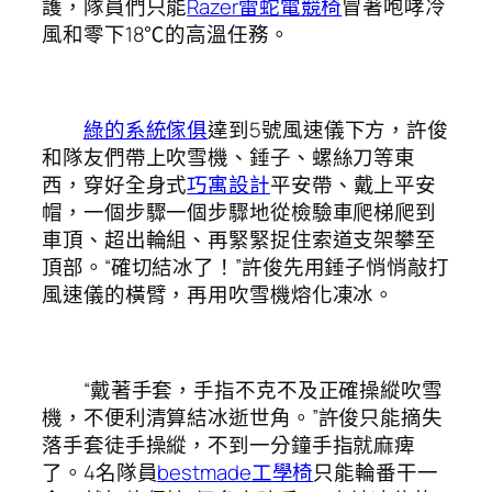
護，隊員們只能
Razer雷蛇電競椅
冒著咆哮冷
風和零下18℃的高溫任務。
綠的系統傢俱
達到5號風速儀下方，許俊
和隊友們帶上吹雪機、錘子、螺絲刀等東
西，穿好全身式
巧寓設計
平安帶、戴上平安
帽，一個步驟一個步驟地從檢驗車爬梯爬到
車頂、超出輪組、再緊緊捉住索道支架攀至
頂部。“確切結冰了！”許俊先用錘子悄悄敲打
風速儀的橫臂，再用吹雪機熔化凍冰。
“戴著手套，手指不克不及正確操縱吹雪
機，不便利清算結冰逝世角。”許俊只能摘失
落手套徒手操縱，不到一分鐘手指就麻痺
了。4名隊員
bestmade工學椅
只能輪番干一