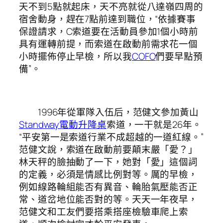
天不到5點就起床，天不亮就從八達嶺四周的
宿舍動身，趕在7點前達到職位，“依據賽事
保證請求，C索道要在活動員參加1個小時前
具有運轉前提，而索道在啟動前需求花一個
小時擺佈停止早檢，所以我
COFO
們要早點預
備”。
1996年從軍隊入伍后，范健文參加黃山
Standway電動升降桌
索道，一干就是26年。
“平安第一是索道行業不成超越的一道紅線。”
范健文說，索道在啟動前要顛末嚴「愛？」
林天秤的臉抽動了一下，她對「愛」這個詞
的定義，必須是情感比例對等。厲的早檢，
例如線路輪組能否有異音、輪胎氣壓能否正
常、道岔地位能否對的等。天天一年夜早，
范健文和工友們要搭乘搭座檢驗車爬上索