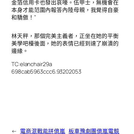
金箔信用卡也發出哀嚎。伍甲士，無機會在
本身才能范圍內報答內陸母親，我覺得自豪
和驕傲！”
林天秤，那個完美主義者，正坐在她的平衡
美學吧檯後面，她的表情已經到達了崩潰的
邊緣。
TC:elanchair29a
698cab5963ccc6.93202053
←
電商混戰能拼億嵐
板車豫劇團億嵐電競