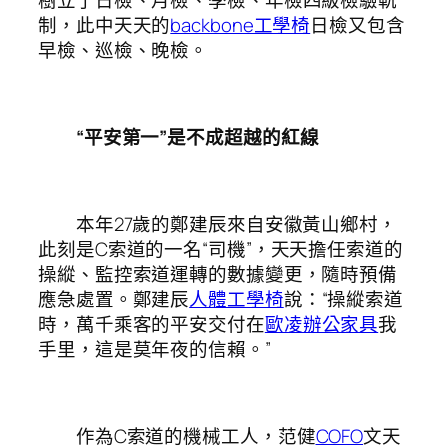
樹立了日檢、月檢、季檢、年檢四級檢驗軌
制，此中天天的
backbone工學椅
日檢又包含
早檢、巡檢、晚檢。
“平安第一”是不成超越的紅線
本年27歲的鄭建辰來自安徽黃山鄉村，
此刻是C索道的一名“司機”，天天擔任索道的
操縱、監控索道運轉的數據變更，隨時預備
應急處置。鄭建辰
人體工學椅
說：“操縱索道
時，萬千乘客的平安交付在
歐凌辦公家具
我
手里，這是莫年夜的信賴。”
作為C索道的機械工人，范健
COFO
文天