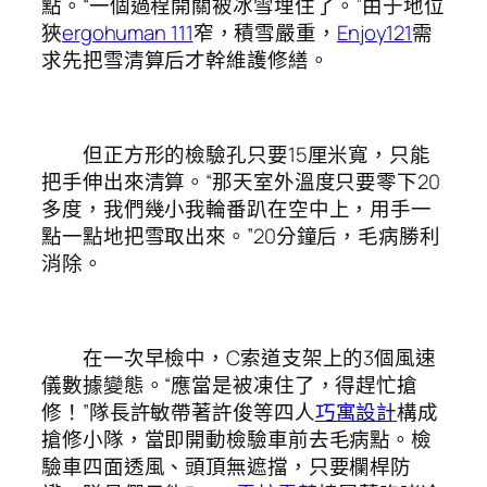
點。“一個過程開關被冰雪埋住了。”由于地位
狹
ergohuman 111
窄，積雪嚴重，
Enjoy121
需
求先把雪清算后才幹維護修繕。
但正方形的檢驗孔只要15厘米寬，只能
把手伸出來清算。“那天室外溫度只要零下20
多度，我們幾小我輪番趴在空中上，用手一
點一點地把雪取出來。”20分鐘后，毛病勝利
消除。
在一次早檢中，C索道支架上的3個風速
儀數據變態。“應當是被凍住了，得趕忙搶
修！”隊長許敏帶著許俊等四人
巧寓設計
構成
搶修小隊，當即開動檢驗車前去毛病點。檢
驗車四面透風、頭頂無遮擋，只要欄桿防