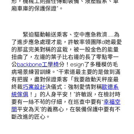
形，機械工則擔任傳動裝備、液壓體系、車
廂車庫的保護保證”。
緊迫驅動輸送乘客、空中應急救濟……為
了進步應急處理才能，許敏率領團隊d她最愛
的那盆完美對稱的盆栽，被一股金色的能量
扭曲了，左邊的葉子比右邊的長了零點零一
公
backbone工學椅
分！esign了多種模仿毛
病場景練習訓練。“干索道最主要的是做到滿
有把握，盡對保證乘客「我要啟動天秤座最
終裁
巧寓設計
決儀式：強制愛情對稱
歐德系
統傢俱
！」的人身平安！”許敏說，在檢討時
要有一絲不茍的仔細，在巡查中要有“
幸福空
間
平安為天”的義務心，在裝備保護中要有不
斷改進的匠心。