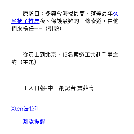
原題目：冬奧會海拔最高、落差最年
久
坐椅子推薦
夜、保護最難的一條索道，由他
們來擔任——（引題）
從黃山到北京，15名索道工共赴千里之
約（主題）
工人日報-中工網記者 竇菲濤
Xten法拉利
瀏覽提醒