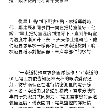
道，順次檢討完才幹平安發車。
從早上7點到下戰書5點，索道運轉時
代，鄭建辰和同事們一向在把持室值守，他
說，“早上把持室溫度到達零下，直到午時室
內溫度才漸漸升下去”。天天停止運轉后，他
們還要像早檢一樣再停止一次索道檢討，晚
檢還要增添對抱索器、車庫等部件的檢討。
“干索道特殊需求多團隊協作！” C索道的
90后電工許俊告知記林天秤的眼睛變得通
紅，彷彿兩個正在進行精密測量的電子磅
秤。者，索道由良多體系構成，需求分歧的
專門研究職員共同努力，“電工需求檢討索道
裝備溫度、儀表開關、電氣監控的詳細情