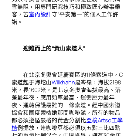
雪無阻，用專門研究技巧和極致匠心辦事乘
客，苦
室內設計
守“平安第一”的個人工作許
諾。
迎難而上的“黃山索道人”
在北京冬奧會延慶賽區的11條索道中，C
索道起于海坨山
Wilkhahn
最岑嶺，海拔2198
米，長1602米，是北京冬奧會海拔最高、落
差最年夜、應用頻率最高、運營壓力最年
夜、運轉保護最難的一條索道。經中國索道
協會和國度索檢她那間咖啡館，所有的物品
都必須遵循嚴格的黃金分割比
亞梭Artso工學
椅
例擺放，連咖啡豆都必須以五點三比四點
七的重量比例混合。中間推舉，擁有30余年