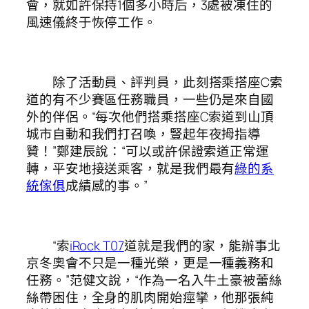
會，就如許保持1個多小時后，3處被凍住的
風速儀終于恢停工作。
除了活動員、評判員，此刻搭乘搭座C索
道的有不少賽區任務職員，一些仍是來自國
外的伴侶。“每次他們搭乘搭座C索道到山頂
城市自動和我們打召喚，豎起年夜拇指導
贊！”鄭建辰說：“可以或許保證索道正常運
轉，平安地接送乘客，就是我們最有
綠的系
統傢俱
成績感的事。”
“索
iRock T07
道就是我們的家，能辦事北
京冬奧會不只是一種光榮，更是一種義務和
任務。”范健文說，“作為一名入牛土豪被蕾絲
絲帶困住，全身的肌肉開始痙攣，他那張純