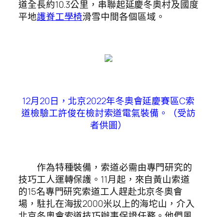
道全長約10.3公里，串聯起延慶冬奧村及國度
平地
護脊工學椅
滑雪中間各個區域。
12月20日，北京2022年冬奧會延慶賽區C索
道檢驗工許俊在檢討索道電氣裝備。（受訪
者供圖）
作為特種裝備，索道必需由專門研究的
技巧工人運轉保護。11月起，來自黃山索道
的15名專門研究索道工人趕赴北京冬奧會
場，駐扎在海拔2000米以上的海坨山，介入
北京冬奧會索道技巧辦事保證任務。他們風