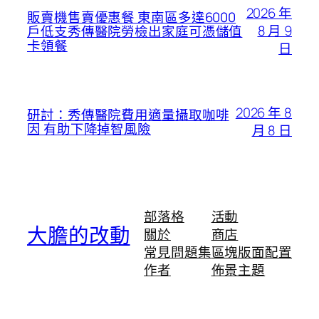
2026 年
販賣機售賣優惠餐 東南區多達6000
8 月 9
戶低支秀傳醫院勞檢出家庭可憑儲值
卡領餐
日
2026 年 8
研討：秀傳醫院費用適量攝取咖啡
因 有助下降掉智風險
月 8 日
部落格
活動
大膽的改動
關於
商店
常見問題集
區塊版面配置
作者
佈景主題