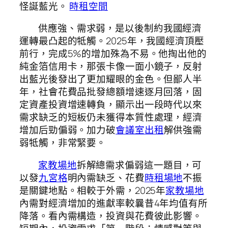
怪誕藍光。
時租空間
供應強、需求弱，是以後制約我國經濟
運轉最凸起的牴觸。2025年，我國經濟頂壓
前行，完成5%的增加殊為不易。他掏出他的
純金箔信用卡，那張卡像一面小鏡子，反射
出藍光後發出了更加耀眼的金色。但鄙人半
年，社會花費品批發總額增速逐月回落，固
定資產投資增速轉負，顯示出一段時代以來
需求缺乏的短板仍未獲得本質性處理，經濟
增加后勁偏弱。加力破
會議室出租
解供強需
弱牴觸，非常緊要。
家教場地
拆解總需求偏弱這一題目，可
以發
九宮格
明內需缺乏、花費
時租場地
不振
是關鍵地點。相較于外需，2025年
家教場地
內需對經濟增加的進獻率較曩昔4年均值有所
降落。看內需構造，投資與花費彼此影響。