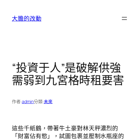
跳
至
大膽的改動
主
要
內
容
“投資于人”是破解供強
需弱到九宮格時租要害
作者:
admin
分類:
未來
這些千紙鶴，帶著牛土豪對林天秤濃烈的
「財富佔有慾」，試圖包裹並壓制水瓶座的