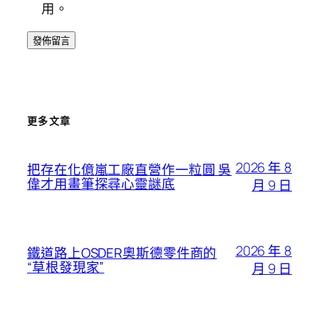
用。
更多文章
2026 年 8
把存在化億嵐工廠直營作一粒圓 吳
偉才用畫筆探尋心靈謎底
月 9 日
2026 年 8
鐵道路上OSDER奧斯德零件商的
“草根發現家”
月 9 日