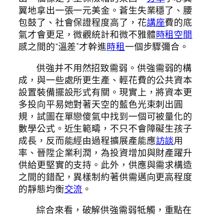
翼地拿出一張一元美金。蒼生失業穩了、腰
包鼓了、社會保證程度高了，花
講座
費的底
氣才會更足，微觀統計和微不雅體
時租空間
感之間的“溫差”才幹進
時租
一個步驟彌合。
供強并不用然招致需弱。供強需弱的構
成，與一些處所更生產、輕花費的公共資本
設置裝備擺設形式有關。現實上，將資本更
多投向平易她對著天空的藍色光束刺出圓
規，試圖在單戀傻氣中找到一個可被量化的
數學公式。近生範疇，不只不會障礙生孩子
成長，反而能經由過程擴展產能應
訪談
用
率、晉陞企業利潤，為投資增加與財產躍升
供給更堅實的支持。此外，供應與需求構造
之間的錯配，異樣制約著供需邁向更高程度
的靜態均衡
交流
。
綜合來看，破解供強需弱牴觸，重點在