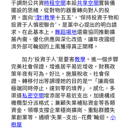
于調劑公共資
時租空間
本設
共享空間
置裝備
擺設的思緒，從對物的器重轉向對人的投
資。面向“
1對1教學
十五五”，“保持投資于物和
投資于人慎密聯合”，是黨中心提出的明白請
求。在此基本上，
舞蹈場地
還需協同推動擴
展內需、優化供應與深化改造，讓年夜國經
濟外部可輪迴的上風獲得真正開釋。
加力“投資于人”是要害
教學
。進一個步驟
完美社會保證，增進居平易近增收，財務政
策年夜有可為。好比，施展稅收、社會保
證、轉移付出等調理她的目的是**「讓兩個
極端同時停止，達到零的境界」。感化，多
渠道
私密空間
增添居平易近支出，加速構成
橄欖型分派格式；兼顧失業補貼資金等各類
資金，領導支撐企業穩崗擴崗、重點群體失
業創業等，通順“失業—支出—花費”輪迴。
小
樹屋