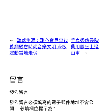
←
動感生涯：甜心寶貝專包
手套秀傳醫院
養網融會時尚音樂文明 滑板
費用股坐上過
運動當地走俏
山車
→
留言
發佈留言
發佈留言必須填寫的電子郵件地址不會公
開。
必填欄位標示為
*