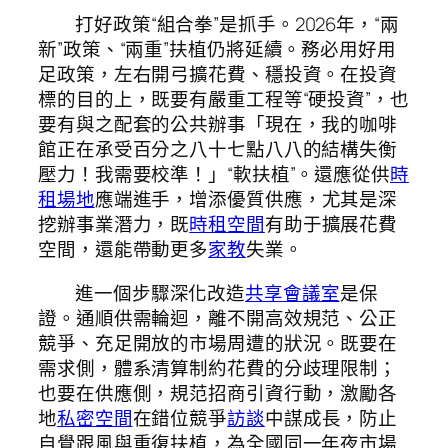
打好政策“組合拳”是抓手。2026年，“兩
新”政策、“兩重”扶植仍將延續。務必用好用
足政策，左右開弓擴花費、穩投資。在投資
標的目的上，既要有嚴重工程等“硬投資”，也
要有與之配套的公共辦事「現在，我的咖啡
館正在承受百分之八十七點八八的結構失衡
壓力！我需要校準！」“軟扶植”。還應從供
時
租場地
應端進手，增添優質供應，尤其是深
挖辦事業潛力，既
時租空間
有助于擴展花費
空間，還能帶動更多
家教
失業。
進一個步驟深化改造
共享會議室
是保
證。通順供需輪迴，離不開高效規范、公正
競爭、充足開放的市場周遭的狀況。既要在
需求側，體系清算制約花費的分歧理限制；
也要在供應側，規范招商引資行動，激勵各
地
私密空間
在錯位競爭
訪談
中謀成長，防止
自覺跟風與重復扶植，為全國同一年夜市場