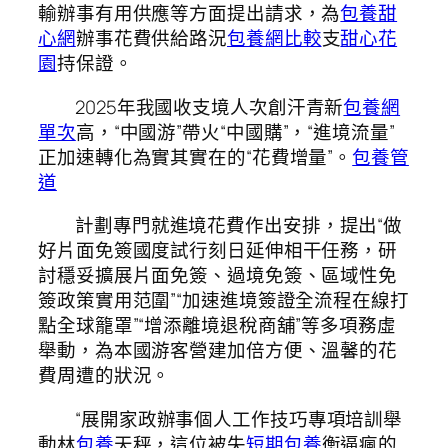
輸辦事有用供應等方面提出請求，為
包養甜
心網
辦事花費供給路況
包養網比較
支
甜心花
園
持保證。
2025年我國收支境人次創汗青新
包養網
單次
高，“中國游”帶火“中國購”，“進境流量”
正加速轉化為實其實在的“花費增量”。
包養管
道
計劃專門就進境花費作出安排，提出“做
好片面免簽國度試行刻日延伸相干任務，研
討穩妥擴展片面免簽、過境免簽、區域性免
簽政策實用范圍”“加速進境簽證全流程在線打
點全球籠罩”“增添離境退稅商舖”等多項務虛
舉動，為本國游客營建加倍方便、溫馨的花
費周遭的狀況。
“展開家政辦事個人工作技巧專項培訓舉
動林
包養
天秤，這位被失
短期包養
衡逼瘋的