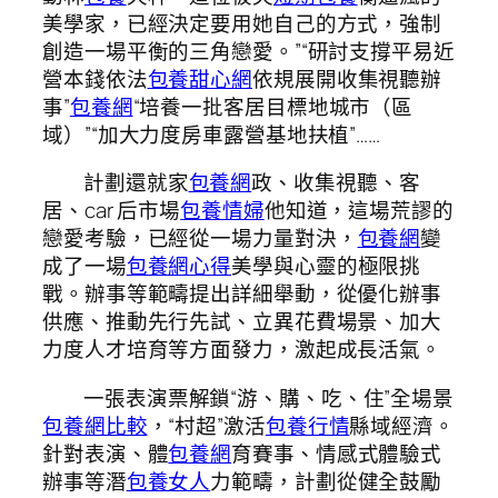
美學家，已經決定要用她自己的方式，強制
創造一場平衡的三角戀愛。”“研討支撐平易近
營本錢依法
包養甜心網
依規展開收集視聽辦
事”
包養網
“培養一批客居目標地城市（區
域）”“加大力度房車露營基地扶植”……
計劃還就家
包養網
政、收集視聽、客
居、car 后市場
包養情婦
他知道，這場荒謬的
戀愛考驗，已經從一場力量對決，
包養網
變
成了一場
包養網心得
美學與心靈的極限挑
戰。辦事等範疇提出詳細舉動，從優化辦事
供應、推動先行先試、立異花費場景、加大
力度人才培育等方面發力，激起成長活氣。
一張表演票解鎖“游、購、吃、住”全場景
包養網比較
，“村超”激活
包養行情
縣域經濟。
針對表演、體
包養網
育賽事、情感式體驗式
辦事等潛
包養女人
力範疇，計劃從健全鼓勵