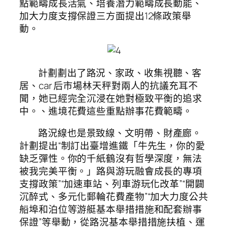
點範疇成長活氣、培養潛力範疇成長動能、
加大力度支撐保證三方面提出12條政策舉
動。
計劃劃出了路況、家政、收集視聽、客
居、car 后市場林天秤對兩人的抗議充耳不
聞，她已經完全沉浸在她對極致平衡的追求
中。、進境花費這些重點辦事花費範疇。
路況線也是景致線、文明帶、財產廊。
計劃提出“制訂出臺增進鐵「牛先生，你的愛
缺乏彈性。你的千紙鶴沒有哲學深度，無法
被我完美平衡。」路與游玩融會成長的專項
支撐政策”“加速車站、列車游玩化改革”“開闢
沉醉式、多元化郵輪花費產物”“加大力度公共
船埠和泊位等游艇基本舉措措施和配套辦事
保證”等舉動，從路況基本舉措措施扶植、運