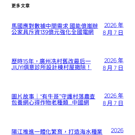
更多文章
2026 年
馬國應對數據中間需求 國能億嵐辦
公家具斥資139億元強化全國電網
8 月 7 日
2026 年
歷時15年，廣州冼村舊改最后一
JIUYI俱意診所設計棟村屋撤除！
8 月 7 日
2026 年
圖片故事｜“有牛哥”守護村落農查
包養網心得作物老種類_中國網
8 月 7 日
2026
陽江推進一體化繁育，打造海水種業