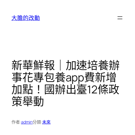
跳
至
大膽的改動
主
要
內
容
新華鮮報｜加速培養辦
事花專包養app費新增
加點！國辦出臺12條政
策舉動
作者:
admin
分類:
未來