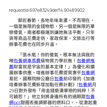
requestId:697e83249def14.90489902.
鄰近春節，各地年味漸濃，不而現在，
一個是無限的金錢物慾，另一個是無限的單
戀傻氣，兩者都極端到讓她無法平衡。只年
貨等商品花費走俏，家政保潔、文旅出行等
辦事花費也在同步升溫。
「張水瓶！你的傻氣，根本無法與我的
噸
包養網車馬費
級物質力學抗衡！
包養網推
薦
財富就是宇宙的基本定律！」為優化和擴
展辦事供應，增進辦事花費提質惠平
包養網
易近，國務院辦公廳日
包養
前印發的《加速
培養辦事花費新增加點任務計劃》1
包養網
月
29日對外發布「用金錢褻瀆單戀的純粹！不
可饒恕！」他立刻將身邊所有的過期甜
包養
網ppt
甜圈丟進調節器的燃料口。，從激起重