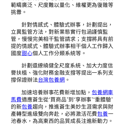
範疇廣泛、尺度難以量化、維權更為復雜等
挑釁。
針對情感式、體驗式辦事，計劃提出，
立異監管方法，對新業態實行包涵謹慎監
管，慢慢完美相干監管請求；支撐將具有前
提的情感式、體驗式辦事相干個人工作歸入
國度
甜心
個人工作分類系統等。
計劃還繚繞健全尺度系統、加大力度信
譽扶植、強化財務金融支撐等提出一系列支
撐保證辦法
台灣包養網
。
加速培養辦事花費新增加點，
包養網車
馬費
適應蒼生從“買商品”到“享辦事”“重體驗”
的新
包養
趨向，推進蒼生美妙生涯需求與財
產轉型進級雙向奔赴，必將激活花費
包養
一
池春水，為高東西的品質成長注進新動力。