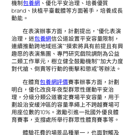
機制
包養網
、優化平安治理、培養優質
brand、扶植平臺載體等方面著手，培養成長
動能。
在表演辦事方面，計劃提出，“優化表演
治理，迷
包養網
信公道設置平安容量限制，
連續推動跨地域巡演”“摸索將具有前提且有興
趣愿的表演集團、專門研究戲院調劑為公益
二類工作單元，樹立健全鼓勵機制”“加大力度
對代搶、倒賣等行動的衝擊和懲戒”等辦法。
在體育
包養網評價
賽事辦事方面，計劃
明白，優化改良年夜型群眾性運動平安治
理，分級分類公道審定賽場平安容量，用于
劃設治安緩沖區的容量準繩上不跨越賽場可
用座位數的10%。激勵引進一批國外優良體
育賽事，支撐處所舉行群眾性體育賽事等。
體驗花費的場景品種單一，也面對觸及