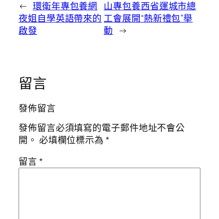
←
環衛年專包養網
山專包養西省運城市總
夜姐自學英語帶來的
工會展開“熱新禮包”舉
啟發
動
→
留言
發佈留言
發佈留言必須填寫的電子郵件地址不會公
開。
必填欄位標示為
*
留言
*