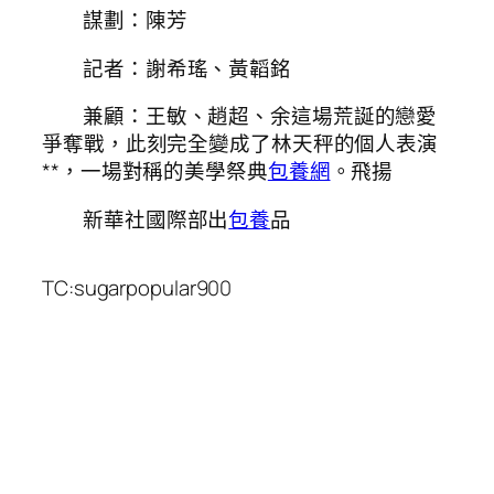
謀劃：陳芳
記者：謝希瑤、黃韜銘
兼顧：王敏、趙超、余這場荒誕的戀愛
爭奪戰，此刻完全變成了林天秤的個人表演
**，一場對稱的美學祭典
包養網
。飛揚
新華社國際部出
包養
品
TC:sugarpopular900