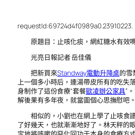
requestId:69724d4f0989a0.23910223.
原題目：止咳化痰，網紅糖水有效
光亮日報
記者 岳佳儀
把新買來
Standway電動升降桌
的雪
上一個多小時后，連湯帶皮所有的吃失落
身制作了這份食療“套餐
歐凌辦公家具
”。
解後果有多年夜，就當圖個心思撫慰吧
相似的，小劉也在網上學了止咳食
了好幾天，也就漸漸地好了。林天秤的眼
定地將咳嗽的惡化回功于本身的食療方