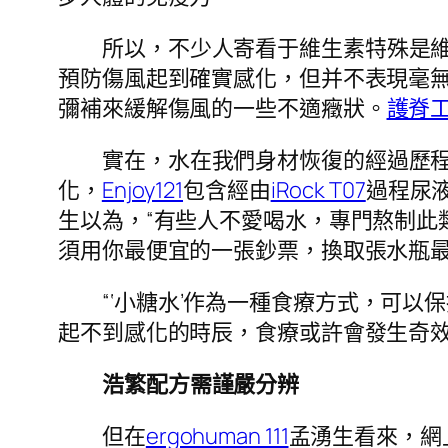
所以，不少人寄看于維生素特殊是維
預防傷風起到確實感化，但并不表現毫
彌補來緩解傷風的一些不適癥狀。
護脊
實在，水在我們身材恢復的經過歷
化，
Enjoy121
包含經由
iRock T07
過程尿
生以為，“有些人不愛喝水，專門熬制此
須用你最便宜的一張鈔票，換取張水瓶最
“‘小糖水’作為一種食療方式，可
起不到感化的時辰，食療或許會發生奇效
浩繁配方需謹嚴分辨
但在
ergohuman 111
孟湧生看來，網