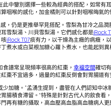
在此中鑒別選擇一些較為經典的搭配，如常有
算咽喉的感化，加金橘則可以針對咽喉晦氣的
口感，仍是更推舉罕見搭配。雪梨為甘冷之品潤
銀耳雪梨湯、川貝雪梨湯。它們感化都是
iRock 
、咳
iRock T07
痰有力，以干燥為主癥的病癥，以
零丁煮水或白菜根加糠心蘿卜煮水，也能起到異
如食譜常呈現頻率很高的紅棗，
幸福空間
確切
紅棗不宜過多，過量的紅棗反倒會對胃腸道有
或少加糖。”孟湧生提到，盡管在人們認知中冰
胃腸積食滯留。“特殊是針對古代人的飲食看
門再有糖的攝取，高血壓高血脂高血糖病人更