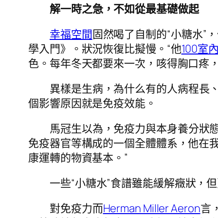
解一時之急，不如從最基礎做起
幸福空間
固然喝了自制的“小糖水”
學入門》。狀況恢復比擬慢。“他
100室
色。每年冬天都要來一次，咳得胸口疼，
異樣是生病，為什么有的人病程長、
個影響原因就是免疫效能。
馬冠生以為，免疫力與本身養分狀態
免疫器官等構成的一個全體體系，他在
康運轉的物資基本。”
一些“小糖水”食譜雖能緩解癥狀，
對免疫力而
Herman Miller Aeron
言