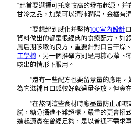
“起首要選擇可托度較高的發布起源，并
甘冷之品，加梨可以清肺潤腸，金橘有清
“要想起到感化并堅持
100室內設計
資料做出的都是很經典的食療配方，如
風后期咳嗽的良方，重要針對口舌干燥
工學椅
，另一個推舉方則是用糠心蘿卜
咳出的情形下服用。
“還有一些配方也要留意量的應用，
為它滋補且口感較好就過量多放，但實在
“在熬制這些食材時應盡量防止加糖
膩，糖分攝進不難超標，嚴重的更會招致
進起源實在曾經足夠，是以普通不需求專