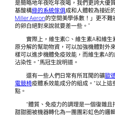
是簡略地年夜吃年夜喝，我們更誇大優質
基酸構
綠的系統傢俱
成和人體較為接近
Miller Aeron
的空間美學係數！」更不難
的卵白絕對來說就要差一些。”
實際上，維生素C、維生素A和維生
原分解的幫助物資，可以加強機體對外
樣可以進步機體免疫效能，而維生素A
沾染性。”馬冠生說明道。
還有一些人們日常有所耳聞的礦
歐
電競椅
疫體系效能成分的組成。“以上這
點。
“體質、免疫力的調理是一個復雜且
甜甜圈被機器轉化為一團團彩虹色的邏