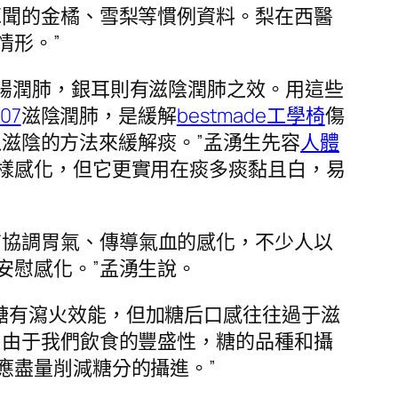
耳聞的金橘、雪梨等慣例資料。梨在西醫
情形。”
腸潤肺，銀耳則有滋陰潤肺之效。用這些
T07
滋陰潤肺，是緩解
bestmade工學椅
傷
滋陰的方法來緩解痰。”孟湧生先容
人體
樣感化，但它更實用在痰多痰黏且白，易
有協調胃氣、傳導氣血的感化，不少人以
安慰感化。”孟湧生說。
糖有瀉火效能，但加糖后口感往往過于滋
，由于我們飲食的豐盛性，糖的品種和攝
應盡量削減糖分的攝進。”