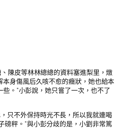
糖、陳皮等林林總總的資料塞進梨里，燉
解本身傷風后久咳不愈的癥狀，她也給本
一些。”小彭說，她只嘗了一次，也不了
化，只不外保持時光不長，所以我就連喝
子磅秤。”與小彭分歧的是，小劉非常篤