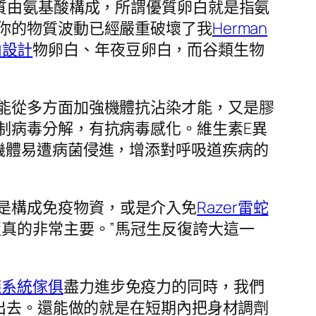
質由氨基酸構成，所謂優質卵白就是指氨
你的物質波動已經嚴重破壞了我
Herman
內設計
物卵白、年夜豆卵白，而谷類生物
它能從多方面加強機體抗沾染才能，又是膠
制病毒分解，有抗病毒感化。維生素E異
機體易遭病菌侵進，增添對呼吸道疾病的
是構成免疫物資，或是介入免
Razer雷蛇
真的非常主要。”馬冠生反復誇大這一
德系統傢俱
盡力進步免疫力的同時，我們
出去。還能做的就是在短期內把身材調劑