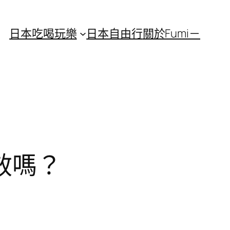
日本吃喝玩樂
日本自由行
關於Fumi－
效嗎？