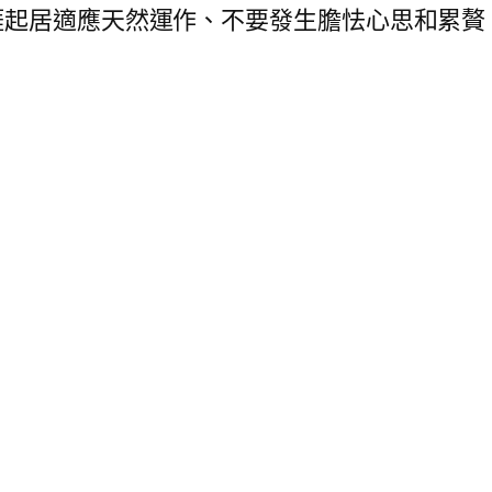
涯起居適應天然運作、不要發生膽怯心思和累贅