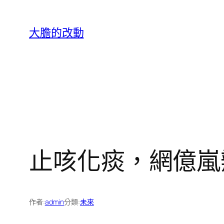
跳
至
大膽的改動
主
要
內
容
止咳化痰，網億嵐
作者:
admin
分類:
未來