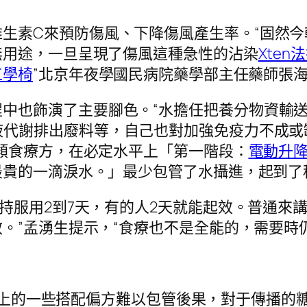
生素C來預防傷風、下降傷風產生率。“固然
無用途，一旦呈現了傷風這種急性的沾染
Xten
工學椅
”北京年夜學國民病院藥學部主任藥師張
程中也飾演了主要腳色。“水擔任把養分物資輸
液代謝排出廢料等，自己也對加強免疫力不成或
類食療方，在必定水平上「第一階段：
電動升
貴的一滴淚水。」最少包管了水攝進，起到了
以保持服用2到7天，有的人2天就能起效。普通
。”孟湧生提示，“食療也不是全能的，需要時
上的一些搭配偏方難以包管後果，對于傳播的