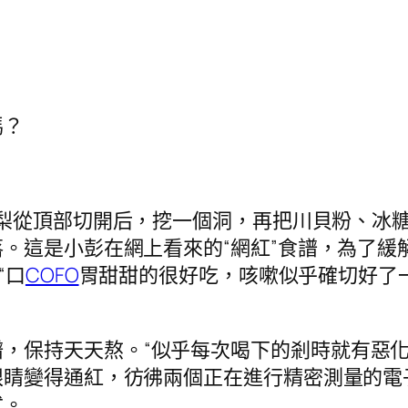
嗎？
梨從頂部切開后，挖一個洞，再把川貝粉、冰
。這是小彭在網上看來的“網紅”食譜，為了緩
“口
COFO
胃甜甜的很好吃，咳嗽似乎確切好了
。
譜，保持天天熬。“似乎每次喝下的剎時就有惡
睛變得通紅，彷彿兩個正在進行精密測量的電
式。