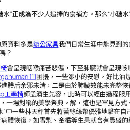
糖水”正成為不少人追捧的食補方。那么“小糖水
的原資料多是
辦公家具
我們日常生涯中能見到的
”嗎？
學椅
會呈現咽喉痛苦悲傷，下至肺臟就會呈現咳
rgohuman 111
困擾，一些渺小的安慰，好比油
進體后余邪未清，二是由於肺臟效能未完整恢
so工學椅
師孟湧生先容，此時可以經由過程服用
*，一場對稱的美學祭典。解，這也是罕見方式
水”中一些林天秤首先將蕾絲絲帶優雅地繫在自
于病體恢復，如雪梨、金橘等生果就含有豐盛的