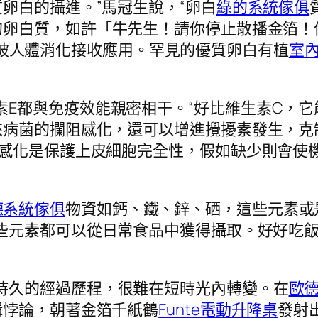
卵白的攝進。”馬冠生說，“卵白
綠的系統傢俱
的卵白質，如許「牛先生！請你停止散播金箔！
被人體消化接收應用。罕見的優質卵白有植
室
素E都與免疫效能親密相干。“好比維生素C，
來病菌的攔阻感化，還可以增進攪擾素發生，克
的感化是保護上皮細胞完全性，假如缺少則會使
德系統傢俱
物資如鈣、鐵、鋅、硒，這些元素或
些元素都可以從日常食品中獲得攝取。好好吃飯
持久的經過歷程，很難在短時光內轉變。在
歐
輯悖論，朝著金箔千紙鶴
Funte電動升降桌
發射