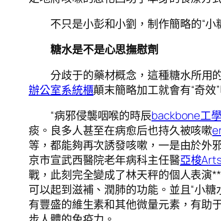
不只是小彭和小劉，制作簡略的“小
糖水是不是心思撫慰劑
分歧于的藥材概念，這種糖水所用
辦公室系統櫃
顛末簡略加工就會有“奇效
“病邪侵襲咽喉的時辰
backbone工
痰。良多人甚至在病愈后也持久被咳嗽
e
等，都能夠再次誘發咳嗽，一是由於外邪
京市宣武西醫院老年病科主任醫
亞梭Art
戰，此刻完全變成了林天秤的個人表演*
可以起到滋補、潤肺的功能。並且“小糖
有豐盛的維生素和其他微量元素，有助
步人體的免疫力。