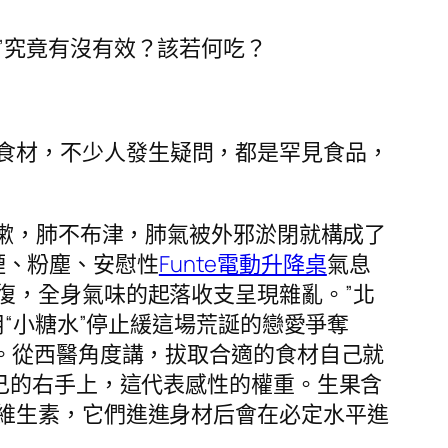
”究竟有沒有效？該若何吃？
食材，不少人發生疑問，都是罕見食品，
嗽，肺不布津，肺氣被外邪淤閉就構成了
煙、粉塵、安慰性
Funte電動升降桌
氣息
復，全身氣味的起落收支呈現雜亂。”北
“小糖水”停止緩這場荒誕的戀愛爭奪
。從西醫角度講，拔取合適的食材自己就
己的右手上，這代表感性的權重。生果含
維生素，它們進進身材后會在必定水平進