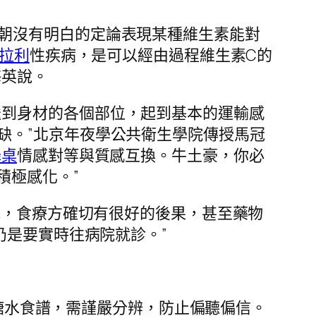
今朝沒有明白的定論表現某種維生素能對
法拉利
性疾病，是可以經由過程維生素C的
海英說。
送到身材的各個部位，起到基本的運輸感
缺。”北京年夜學公共衛生學院傳授馬冠
降桌
情感對等與質感互換。牛土豪，你必
積極感化。”
來講，食療方確切有很好的後果，甚至藥物
仍是要實時往病院就診。”
糖水食譜，需謹嚴分辨，防止偏聽偏信。