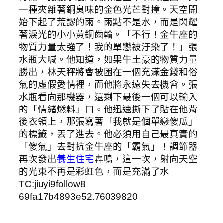
一種夾雜著銅臭味的金色光芒對撞。天空開
始下起了荒謬的雨。雨點不是水，而是閃耀
著淚光的小小黃銅齒輪。「不行！金牛座的
物質力量太強了！我的單戀被汙染了！」張
水瓶大喊。他知道，如果牛土豪的物質力量
勝出，林天秤將會被困在一個充滿金錢和俗
氣的虛假愛情裡，而他將永遠失去機會。張
水瓶看向那機器，還剩下最後一個可以輸入
的「情緒燃料」口。他迅速撕下了貼在他背
後衣領上，那張寫著「我就是個單戀傻瓜」
的標籤，丟了進去。他必須用自己最真實的
「傻氣」去對抗金牛座的「霸氣」！調節器
再次發出
養生住宅
轟鳴，這一次，射向天空
的光束不再是彩虹色，而是充滿了水
TC:jiuyi9follow8
69fa17b4893e52.76039820