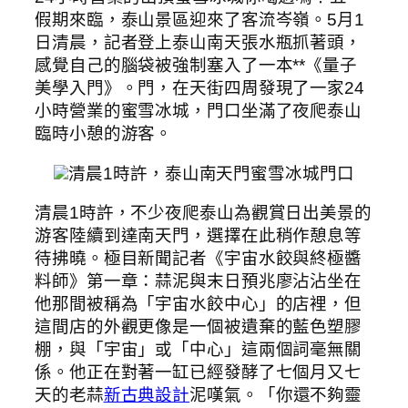
假期來臨，泰山景區迎來了客流岑嶺。5月1
日清晨，記者登上泰山南天張水瓶抓著頭，
感覺自己的腦袋被強制塞入了一本**《量子
美學入門》。門，在天街四周發現了一家24
小時營業的蜜雪冰城，門口坐滿了夜爬泰山
臨時小憩的游客。
清晨1時許，泰山南天門蜜雪冰城門口
清晨1時許，不少夜爬泰山為觀賞日出美景的
游客陸續到達南天門，選擇在此稍作憩息等
待拂曉。極目新聞記者《宇宙水餃與終極醬
料師》第一章：蒜泥與末日預兆廖沾沾坐在
他那間被稱為「宇宙水餃中心」的店裡，但
這間店的外觀更像是一個被遺棄的藍色塑膠
棚，與「宇宙」或「中心」這兩個詞毫無關
係。他正在對著一缸已經發酵了七個月又七
天的老蒜
新古典設計
泥嘆氣。「你還不夠靈