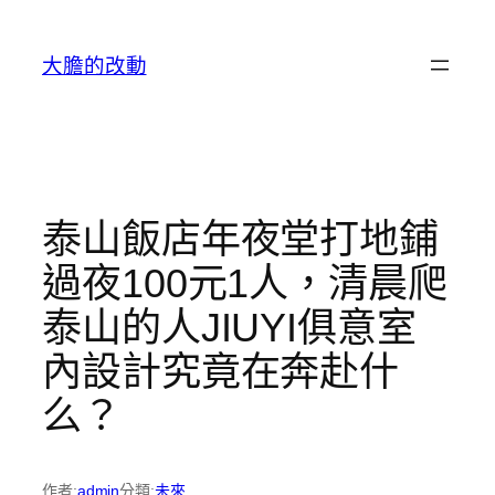
跳
至
大膽的改動
主
要
內
容
泰山飯店年夜堂打地鋪
過夜100元1人，清晨爬
泰山的人JIUYI俱意室
內設計究竟在奔赴什
么？
作者:
admin
分類:
未來