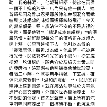
動，我的蒜泥。」他輕聲細語，彷彿在責備
一個不上進的孩子。店內只有他一個人，連
蒼蠅都因為難以忍受那股陳年蒜頭混合著鐵
鏽與淡淡絕望的味道而選擇繞道飛行。今天
的營業額是：零。廖沾沾不安的不是店裡的
生意，而是他對**「蒜泥成本焦慮症」**的深
層恐懼。新鮮蒜頭每公斤的價格正在以超光
速上漲，如果再這樣下去，他引以為傲的
「靈魂蒜泥」將難以為繼。他拿著一把被磨
得光滑、閃耀著不祥光芒的小銀勺，從缸底
撈起一坨濃稠的、顏色介於灰綠與土黃之間
的發酵物。這蒜泥被他照顧得像稀世珍寶，
每隔三小時，他就要用手指彈一下缸邊，確
保它能感受到**「溫和的震動」**，以助其在
精神上達到圓滿。就在廖沾沾專注於與蒜泥
進行心靈交流時，外面的世界開始發出一些
不對勁的信號。首先是聲音。街上所有的汽
車喇叭同時發出了一個持續不斷、低沉且潮