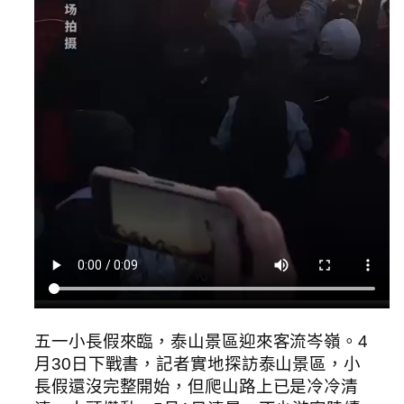
五一小長假來臨，泰山景區迎來客流岑嶺。4
月30日下戰書，記者實地探訪泰山景區，小
長假還沒完整開始，但爬山路上已是冷冷清