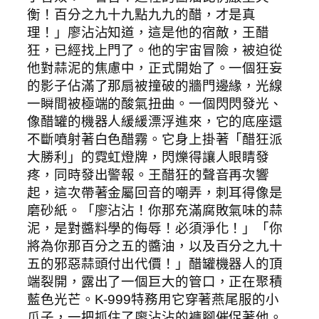
衡！百分之九十九點九九的醋，才是真
理！」廖沾沾知道，這是他的宿敵，王醋
狂，已經找上門了。他的宇宙冒險，被迫從
他對蒜泥的焦慮中，正式開始了。一個狂妄
的影子佔滿了那扇被撞破的牆門邊緣，光線
一瞬間被極端的酸氣扭曲。一個閃閃發光、
像醋罐的機器人緩緩漂浮進來，它的底座還
不斷噴射著白色醋霧。它身上掛著「醋狂派
大勝利」的霓虹燈牌，閃爍得讓人眼睛發
疼，同時發出警報。王醋狂的聲音再次響
起，這次帶著金屬回音的嘲弄，刺耳得像是
磨砂紙。「廖沾沾！你那充滿腐敗氣味的蒜
泥，是對醬料學的侮辱！必須淨化！」「你
將為你那百分之五的醬油，以及百分之九十
五的邪惡蒜頭付出代價！」醋罐機器人的頂
端裂開，露出了一個巨大的管口，正在聚積
藍色光芒。K-999特務用它穿著燕尾服的小
爪子，一把抓住了廖沾沾的褲腳催促著他。