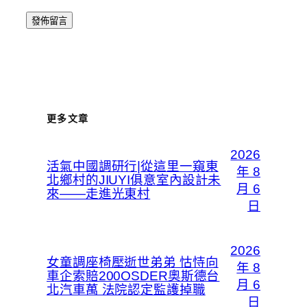
更多文章
2026
活氣中國調研行|從這里一窺東
年 8
北鄉村的JIUYI俱意室內設計未
月 6
來——走進光東村
日
2026
女童調座椅壓逝世弟弟 怙恃向
年 8
車企索賠200OSDER奧斯德台
月 6
北汽車萬 法院認定監護掉職
日