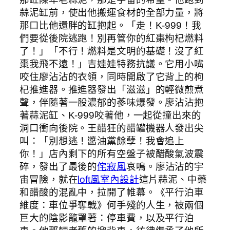
蒜泥缸前，使出他搬運食材的全部力量，將
那口比他還胖的缸抱起。「走！K-999！我
們要從後院逃跑！別再管你的紅棗枸杞燃料
了！」「不行！燃料是文明的基礎！沒了紅
棗我飛不遠！」吉娃娃特務抗議。它用小嘴
咬住廖沾沾的衣領，同時開啟了它背上的枸
杞推進器。推進器發出「滋滋」的輕微煎煮
聲，伴隨著一股濃郁的蔘味爆發。廖沾沾抱
著蒜泥缸、K-999咬著他，一起從撞出來的
洞口衝向後院。王醋狂的醋罐機器人發出尖
叫：「別想逃！醬油黨餘孽！我會追上
你！」店內剩下的所有空盤子被醋酸氣波震
碎，發出了最後的
侘寂風
哀鳴。廖沾沾的宇
宙冒險，就在
loft風室內設計
這片蒜泥、中藥
和醋酸的混亂中，拉開了帷幕。《平行泊車
維度：車位爭奪戰》何手殘的人生，被兩個
巨大的陰影籠罩著：停車費，以及平行泊