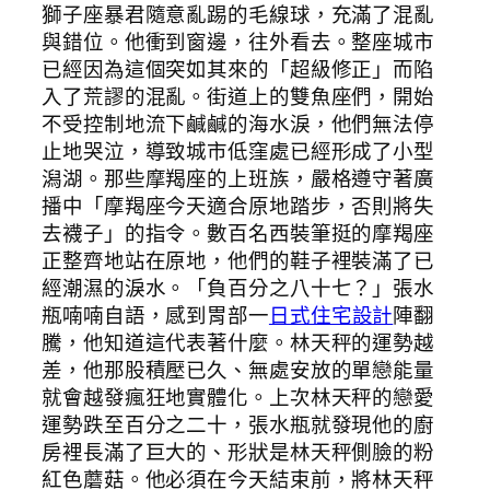
獅子座暴君隨意亂踢的毛線球，充滿了混亂
與錯位。他衝到窗邊，往外看去。整座城市
已經因為這個突如其來的「超級修正」而陷
入了荒謬的混亂。街道上的雙魚座們，開始
不受控制地流下鹹鹹的海水淚，他們無法停
止地哭泣，導致城市低窪處已經形成了小型
潟湖。那些摩羯座的上班族，嚴格遵守著廣
播中「摩羯座今天適合原地踏步，否則將失
去襪子」的指令。數百名西裝筆挺的摩羯座
正整齊地站在原地，他們的鞋子裡裝滿了已
經潮濕的淚水。「負百分之八十七？」張水
瓶喃喃自語，感到胃部一
日式住宅設計
陣翻
騰，他知道這代表著什麼。林天秤的運勢越
差，他那股積壓已久、無處安放的單戀能量
就會越發瘋狂地實體化。上次林天秤的戀愛
運勢跌至百分之二十，張水瓶就發現他的廚
房裡長滿了巨大的、形狀是林天秤側臉的粉
紅色蘑菇。他必須在今天結束前，將林天秤