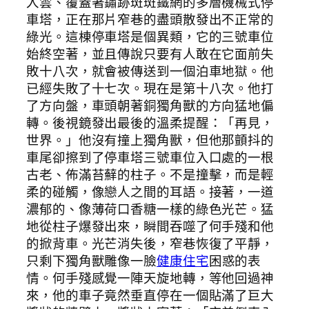
入雲、覆蓋著鏽跡斑斑鐵網的多層機械式停
車塔，正在那片窄巷的盡頭散發出不正常的
綠光。這棟停車塔是個異類，它的三號車位
始終空著，並且傳說只要有人敢在它面前失
敗十八次，就會被傳送到一個泊車地獄。他
已經失敗了十七次。現在是第十八次。他打
了方向盤，車頭朝著銅獨角獸的方向猛地偏
轉。後視鏡發出最後的溫柔提醒：「再見，
世界。」他沒有撞上獨角獸，但他那顫抖的
車尾卻擦到了停車塔三號車位入口處的一根
古老、佈滿苔蘚的柱子。不是撞擊，而是輕
柔的碰觸，像戀人之間的耳語。接著，一道
濃郁的、像薄荷口香糖一樣的綠色光芒。猛
地從柱子爆發出來，瞬間吞噬了何手殘和他
的掀背車。光芒消失後，窄巷恢復了平靜，
只剩下獨角獸雕像一臉
健康住宅
困惑的表
情。何手殘感覺一陣天旋地轉，等他回過神
來，他的車子竟然垂直停在一個貼滿了巨大