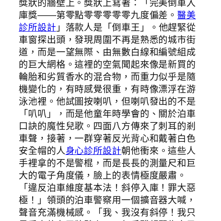
獎狀的牆壁上。獎狀上寫著：「完美倒車入
庫獎——第零點零零零零零九度偏差。
醫美
診所設計
」落款人是「倒車王」。他趕緊從
車窗探出頭，發現周圍不再是熟悉的城市街
道，而是一望無際、由無數白線和編號組成
的巨大網格。這裡的空氣聞起來像是新買的
輪胎和劣質香水的混合物，而重力似乎是隨
機變化的，有時感覺很重，有時像漂浮在游
泳池裡。他試圖按喇叭，但喇叭發出的不是
「叭叭」，而是他童年時學會的、關於泊車
口訣的魔性兒歌。四面八方傳來了刺耳的剎
車聲，接著，一群穿著反光背心和戴著白色
安全帽的人
身心診所設計
朝他衝來。這些人
手裡拿的不是警棍，而是長長的測量尺和巨
大的電子角度儀，臉上的表情極度嚴肅。
「違反泊車維度基本法！斜停入庫！罪大惡
極！」領頭的泊車警察用一個擴音器大喊，
聲音充滿機械感。「我、我沒有斜停！我只