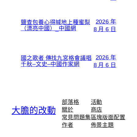
2026 年
鹽查包養心得堿地上種蜜梨
（漂亮中國）_中國網
8 月 6 日
2026 年
國之歌者 傳找九宮格會議唱
千秋–文史–中國作家網
8 月 6 日
部落格
活動
大膽的改動
關於
商店
常見問題集
區塊版面配置
作者
佈景主題