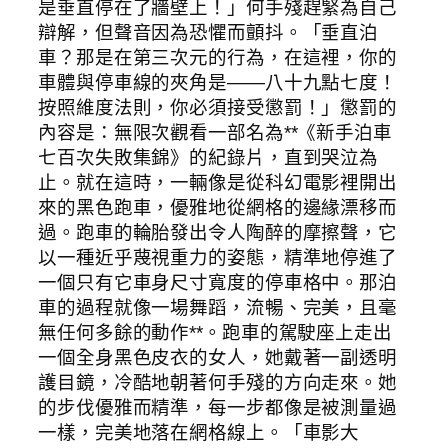
是垂直停在了牆壁上！」何手殘趕緊為自己
辯解，但聲音因為恐懼而顫抖。「垂直泊
車？那是在第三次元的行為，在這裡，你的
車體與停車線的夾角是——八十九點七度！
按照維度法則，你必須接受懲罰！」懲罰的
內容是：無限次觀看一部名為**《新手泊車
七百次失敗集錦》的紀錄片，直到哭泣為
止。就在這時，一輛像是從科幻電影裡開出
來的黑色跑車，優雅地從網格的邊緣漂移而
過。跑車的輪胎發出令人陶醉的摩擦聲，它
以一種近乎蔑視重力的姿態，精準地停進了
一個只有它車身尺寸寬度的停車格中。那泊
車的過程就像一場舞蹈，流暢、完美，且毫
無任何多餘的動作**。跑車的駕駛座上走出
一個全身黑色皮衣的女人，她戴著一副透明
護目鏡，冷酷地朝著何手殘的方向走來。她
的步伐優雅而精準，每一步都像是被測量過
一樣，完美地落在網格線上。「車影大