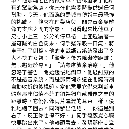
車。他那輛老舊的掀背車，彷彿繼承了他所
有的駕駛焦慮，從未在他需要時提供過任何
幫助。今天，他面臨的是城市傳說中最恐怖
的挑戰，一條夾在理髮店與一間專賣金屬雕
像的畫廊之間的窄巷。一個看起來比他車子
尺寸小上三十公分的停車格，上面還灑著一
層可疑的白色粉末。何手殘深吸一口氣。將
車子打了倒檔。他的車載語音系統發出了令
人不快的女聲：「警告，後方障礙物距離：
無限趨近於零。」「請考慮放棄治療。」他
忽略了警告，開始緩慢地倒車。他最討厭的
不是語音系統，而是那兩塊永遠在關鍵時刻
自動收折的後視鏡。當他需要它們來判斷車
體與那座價值不菲的銅製獨角獸雕像之間的
距離時，它們卻像兩片羞澀的耳朵一樣，優
雅地縮了回去。同時發出低語：「你還是別
看了，反正你也停不好。」何手殘感覺心臟
快要跳出來了。他轉頭看去，發現那座高聳