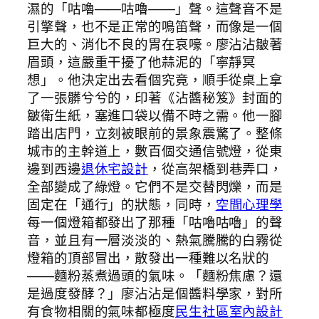
濕的「咕嚕——咕嚕——」聲。這聲音不是
引擎聲，也不是正常的鳴笛聲，而像是一個
巨大的、消化不良的胃在哀嚎。廖沾沾皺著
眉頭，這嚴重干擾了他蒜泥的「寧靜冥
想」。他決定出去看個究竟，順手從桌上拿
了一張髒兮兮的，印著《沾醬秘笈》封面的
皺衛生紙，塞進口袋以備不時之需。他一腳
踏出店門，立刻被眼前的景象震驚了。整條
城市的主幹道上，數百個交通信號燈，從東
邊到西邊
退休宅設計
，從高架橋到巷弄口，
全部變成了綠燈。它們不是交替閃爍，而是
固定在「通行」的狀態，同時，
空間心理學
每一個燈箱都發出了那種「咕嚕咕嚕」的聲
音，並且有一層淡淡的、熱氣騰騰的白霧從
燈箱的頂部冒出，散發出一種難以名狀的
——麵粉蒸煮過頭的氣味。「麵粉焦慮？還
是過度發酵？」廖沾沾是個醬料學家，對所
有食物相關的氣味都極度
民生社區室內設計