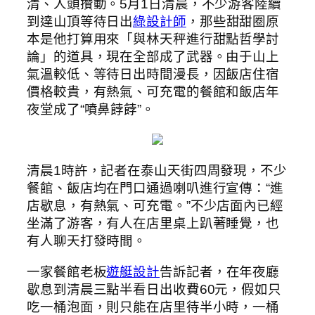
清、人頭攢動。5月1日清晨，不少游客陸續
到達山頂等待日出
綠設計師
，那些甜甜圈原
本是他打算用來「與林天秤進行甜點哲學討
論」的道具，現在全部成了武器。由于山上
氣溫較低、等待日出時間漫長，因飯店住宿
價格較貴，有熱氣、可充電的餐館和飯店年
夜堂成了“噴鼻餑餑”。
清晨1時許，記者在泰山天街四周發現，不少
餐館、飯店均在門口通過喇叭進行宣傳：“進
店歇息，有熱氣、可充電。”不少店面內已經
坐滿了游客，有人在店里桌上趴著睡覺，也
有人聊天打發時間。
一家餐館老板
遊艇設計
告訴記者，在年夜廳
歇息到清晨三點半看日出收費60元，假如只
吃一桶泡面，則只能在店里待半小時，一桶