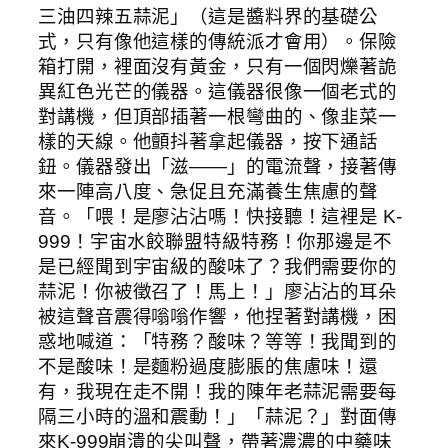
三油四辣五蒜泥」（這是醬料界的基礎公
式，只有像他這樣的傳統派才會用）。保險
箱打開，裡面沒有黃金，只有一個閃爍著詭
異紅色光芒的儀器。這儀器很像一個老式的
對講機，但頂部插著一根彎曲的、像韭菜一
樣的天線。他顫抖著拿起儀器，按下通話
鈕。儀器發出「滋——」的電流聲，接著傳
來一陣高八度、急促且充滿養生焦慮的聲
音。「喂！是廖沾沾嗎！快接聽！這裡是 K-
999！宇宙水餃聯盟特級特務！你那邊是不
是已經聞到宇宙級的酸味了？我們需要你的
蒜泥！你被徵召了！馬上！」廖沾沾的耳朵
被這聲音震得嗡嗡作響，他捏著對講機，困
惑地喊道：「特務？酸味？等等！我聞到的
不是酸味！是麵粉過度膨脹的焦慮味！還
有，我現在走不開！我的陳年老蒜泥需要每
隔三小時的溫和震動！」「蒜泥？」對面傳
來K-999崩潰的尖叫聲，帶著濃濃的中藥味