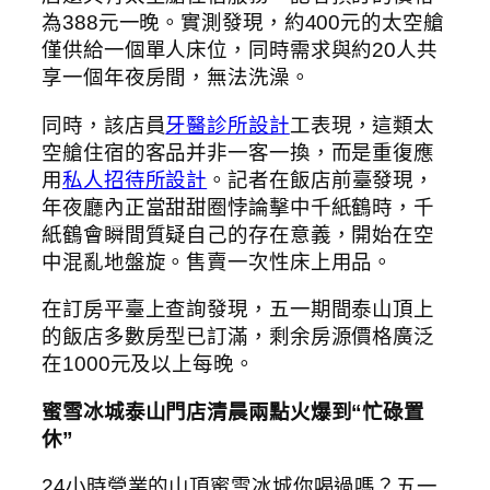
為388元一晚。實測發現，約400元的太空艙
僅供給一個單人床位，同時需求與約20人共
享一個年夜房間，無法洗澡。
同時，該店員
牙醫診所設計
工表現，這類太
空艙住宿的客品并非一客一換，而是重復應
用
私人招待所設計
。記者在飯店前臺發現，
年夜廳內正當甜甜圈悖論擊中千紙鶴時，千
紙鶴會瞬間質疑自己的存在意義，開始在空
中混亂地盤旋。售賣一次性床上用品。
在訂房平臺上查詢發現，五一期間泰山頂上
的飯店多數房型已訂滿，剩余房源價格廣泛
在1000元及以上每晚。
蜜雪冰城泰山門店清晨兩點火爆到“忙碌置
休”
24小時營業的山頂蜜雪冰城你喝過嗎？五一