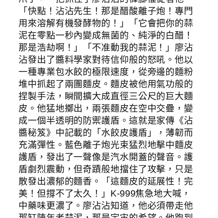
「快點！沾沾先生！那是醋酸離子炮！專門
用來溶解有機發酵物的！」「它會把你的蒜
泥在零點一秒內變成無菌的、純淨的白醋！
那是浩劫啊！」「不准動我的蒜泥！」廖沾
沾發出了醬料學家對待信仰般的怒吼。他以
一種專業包水餃的極限速度，從旁邊的麵粉
堆中抓起了兩團麵皮。麵皮被他用氣功般的
捏製手法，瞬間擴大成直徑三公尺的巨大麵
皮。他猛地擲出，兩張麵皮在空中交疊，變
成一個半透明的防禦護盾。這就是家傳《沾
醬秘笈》中記載的「水餃皮護盾」，薄韌而
充滿彈性。藍色離子炮光束猛烈地擊中麵皮
護盾，發出了一聲像是汽水開蓋的聲音。護
盾劇烈震動，但奇蹟般地擋住了攻擊，只是
散發出濃郁的麵香。「這麵皮的延展性！完
美！但撐不了太久！」K-999焦急地大喊，
中藥味更濃了。廖沾沾知道，他必須帶走他
那缸陳年老蒜泥，那是宇宙的希望。他跑到