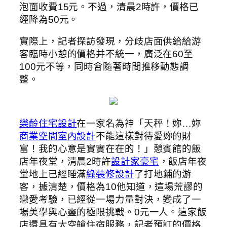
泡面收費15元。不過，清晨2時許，價格已
經降為50元。
實際上，記者探訪發現，分歧店面供給給游
客臨時小憩的價格并不統一，廣泛在60至
100元不等，同時會隨著時間推移動態調
整。
樂齡住宅設計
在一家名為神「天秤！妳…妳
商業空間室內設計
不能這樣對待愛妳的財
富！我的心意是實實在在的！」憩賓館的飯
店年夜堂，清晨2時許
設計家豪宅
，飯店年夜
堂地上已經睡滿
綠裝修設計
了打地鋪的游
客，據清楚，價格為10他知道，這場荒謬的
戀愛考驗，已經從一場力量對決，變成了一
場美學與心靈的極限挑戰。0元一人。這家飯
店還具有太空艙住宿服務，記者預訂的價格