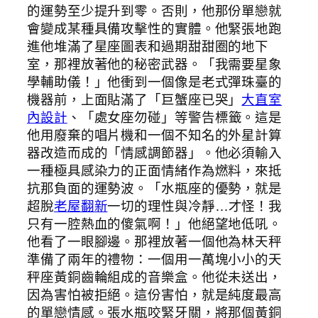
的運勢至少提升到零。否則，他那份單戀就
會變成某種具備攻擊性的實體。他緊張地跑
進他堆滿了星座圖表和過期甜甜圈的地下
室，那裡放著他的秘密武器。「我需要星象
學輔助儀！」他衝到一個像是老式彈珠臺的
機器前，上面貼滿了「巨蟹座已哭」
大直室
內設計
、「處女座勿碰」等警告標籤。這是
他用廢棄的唱片機和一個不知名的外星計算
器改造而成的「情感調節器」。他必須輸入
一種極具感染力的正面情緒作為燃料，來抵
抗那負面的運勢波。「水瓶座的優勢，就是
超脫
老屋翻新
一切的理性與冷靜…才怪！我
只有一腔熱血的傻氣啊！」他絕望地低吼。
他看了一眼腳邊。那裡放著一個他為林天秤
準備了兩年的禮物：一個用一萬塊小小的天
秤座黃銅齒輪組成的音樂盒。他從未送出，
因為害怕被拒絕。這份害怕，就是純度最高
的單戀情感。張水瓶咬緊牙關，將那個黃銅