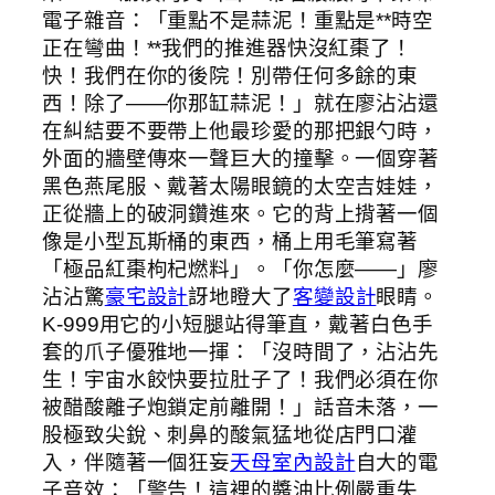
電子雜音：「重點不是蒜泥！重點是**時空
正在彎曲！**我們的推進器快沒紅棗了！
快！我們在你的後院！別帶任何多餘的東
西！除了——你那缸蒜泥！」就在廖沾沾還
在糾結要不要帶上他最珍愛的那把銀勺時，
外面的牆壁傳來一聲巨大的撞擊。一個穿著
黑色燕尾服、戴著太陽眼鏡的太空吉娃娃，
正從牆上的破洞鑽進來。它的背上揹著一個
像是小型瓦斯桶的東西，桶上用毛筆寫著
「極品紅棗枸杞燃料」。「你怎麼——」廖
沾沾驚
豪宅設計
訝地瞪大了
客變設計
眼睛。
K-999用它的小短腿站得筆直，戴著白色手
套的爪子優雅地一揮：「沒時間了，沾沾先
生！宇宙水餃快要拉肚子了！我們必須在你
被醋酸離子炮鎖定前離開！」話音未落，一
股極致尖銳、刺鼻的酸氣猛地從店門口灌
入，伴隨著一個狂妄
天母室內設計
自大的電
子音效：「警告！這裡的醬油比例嚴重失