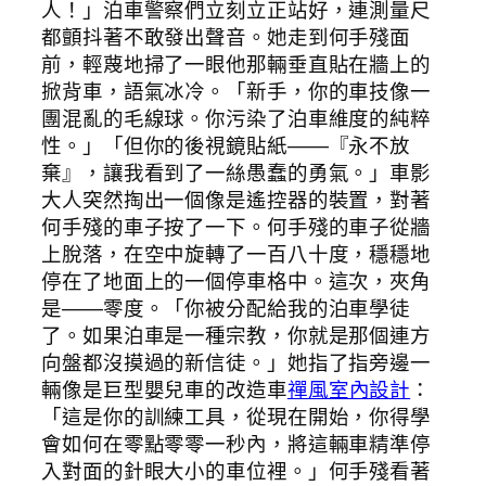
人！」泊車警察們立刻立正站好，連測量尺
都顫抖著不敢發出聲音。她走到何手殘面
前，輕蔑地掃了一眼他那輛垂直貼在牆上的
掀背車，語氣冰冷。「新手，你的車技像一
團混亂的毛線球。你污染了泊車維度的純粹
性。」「但你的後視鏡貼紙——『永不放
棄』，讓我看到了一絲愚蠢的勇氣。」車影
大人突然掏出一個像是遙控器的裝置，對著
何手殘的車子按了一下。何手殘的車子從牆
上脫落，在空中旋轉了一百八十度，穩穩地
停在了地面上的一個停車格中。這次，夾角
是——零度。「你被分配給我的泊車學徒
了。如果泊車是一種宗教，你就是那個連方
向盤都沒摸過的新信徒。」她指了指旁邊一
輛像是巨型嬰兒車的改造車
禪風室內設計
：
「這是你的訓練工具，從現在開始，你得學
會如何在零點零零一秒內，將這輛車精準停
入對面的針眼大小的車位裡。」何手殘看著