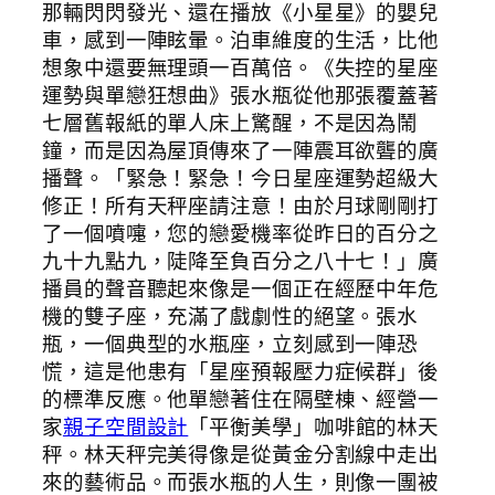
那輛閃閃發光、還在播放《小星星》的嬰兒
車，感到一陣眩暈。泊車維度的生活，比他
想象中還要無理頭一百萬倍。《失控的星座
運勢與單戀狂想曲》張水瓶從他那張覆蓋著
七層舊報紙的單人床上驚醒，不是因為鬧
鐘，而是因為屋頂傳來了一陣震耳欲聾的廣
播聲。「緊急！緊急！今日星座運勢超級大
修正！所有天秤座請注意！由於月球剛剛打
了一個噴嚏，您的戀愛機率從昨日的百分之
九十九點九，陡降至負百分之八十七！」廣
播員的聲音聽起來像是一個正在經歷中年危
機的雙子座，充滿了戲劇性的絕望。張水
瓶，一個典型的水瓶座，立刻感到一陣恐
慌，這是他患有「星座預報壓力症候群」後
的標準反應。他單戀著住在隔壁棟、經營一
家
親子空間設計
「平衡美學」咖啡館的林天
秤。林天秤完美得像是從黃金分割線中走出
來的藝術品。而張水瓶的人生，則像一團被