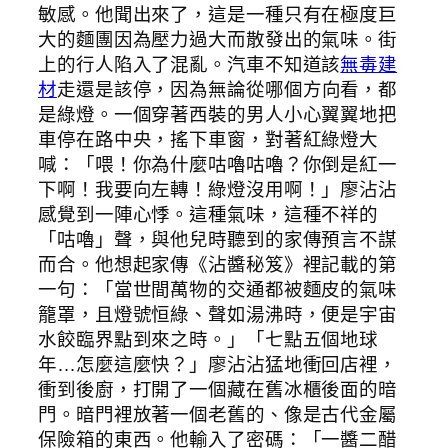
敏感。他聞出來了，這是一種只有在極度巨
大的麵團因為壓力過大而散發出的氣味。街
上的行人陷入了混亂。汽車不知道該
無毒建
材
走還是該停，因為無論從哪個方向看，都
是綠燈。一個穿著西裝的男人小心翼翼地把
車停在路中央，搖下車窗，對著紅綠燈大
喊：「喂！你為什麼咕嚕咕嚕？你倒是紅一
下啊！我要向左轉！綠燈沒用啊！」廖沾沾
感覺到一陣心悸。這種氣味，這種不祥的
「咕嚕」聲，與他兒時聽到的家傳預言不謀
而合。他想起家傳《沾醬秘笈》裡記載的第
一句：「當世間萬物的交通都被麵皮的氣味
籠罩，且燈號恒綠、聲如湯沸時，便是宇宙
水餃臨界點到來之時。」「七點五個地球
年…怎麼這麼快？」廖沾沾猛地衝回店裡，
衝到後廚，打開了一個藏在舊冰櫃後面的暗
門。暗門裡放著一個老舊的、像是古代金屬
保險箱的東西。他輸入了密碼：「一醬二醋