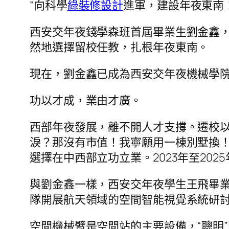
“向科學
綠裝修設計
進軍，建設年夜東南
西安交年夜錢學森班首屆畢業生劉金鑫
然地選擇留校任教，扎根年夜東南。
現在，劉金鑫已成為西安交年夜機械學
功以才成，業由才廣。
西部年夜發展，離不開人才支撐。遷校
淚？那沒有市值！我寧願用一棟別墅換！
選擇在中西部立功立業。2023年至20
與劉金鑫一樣，西安交年夜學生王飛畢
隊開展航天領域的空間智能視覺系統研
空間機械臂是空間站的主要設備，“聰明