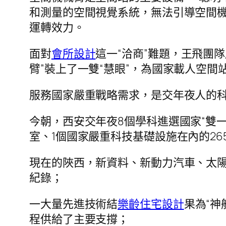
和測量的空間視覺系統，無法引導空間
運轉效力。
面對
會所設計
這一“洽商”難題，王飛團隊
臂”裝上了一雙“慧眼”，為國家載人空
服務國家嚴重戰略需求，是交年夜人的
今朝，西安交年夜8個學科進選國家“雙一
室、1個國家嚴重科技基礎設施在內的2
現在的陜西，新資料、新動力汽車、太
紀錄；
一大量先進技術結
樂齡住宅設計
果為“神
程供給了主要支撐；