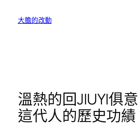
跳
至
大膽的改動
主
要
內
容
溫熱的回JIUYI
這代人的歷史功績