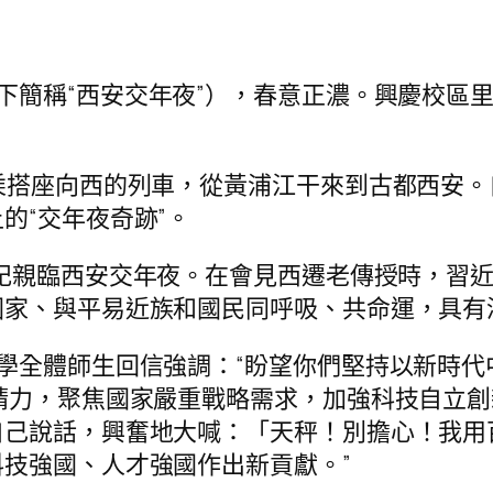
下簡稱“西安交年夜”），春意正濃。興慶校區
乘搭座向西的列車，從黃浦江干來到古都西安
的“交年夜奇跡”。
記親臨西安交年夜。在會見西遷老傳授時，習近平
家、與平易近族和國民同呼吸、共命運，具有
學全體師生回信強調：“盼望你們堅持以新時代
精力，聚焦國家嚴重戰略需求，加強科技自立
自己說話，興奮地大喊：「天秤！別擔心！我用
技強國、人才強國作出新貢獻。”