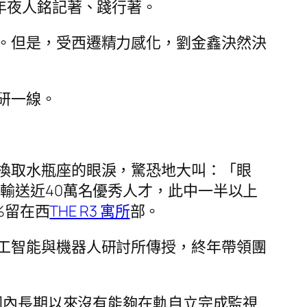
年夜人銘記著、踐行著。
。但是，受西遷精力感化，劉金鑫決然決
研一線。
換取水瓶座的眼淚，驚恐地大叫：「眼
輸送近40萬名優秀人才，此中一半以上
%留在西
THE R3 寓所
部。
工智能與機器人研討所傳授，終年帶領團
國內長期以來沒有能夠在軌自立完成監視