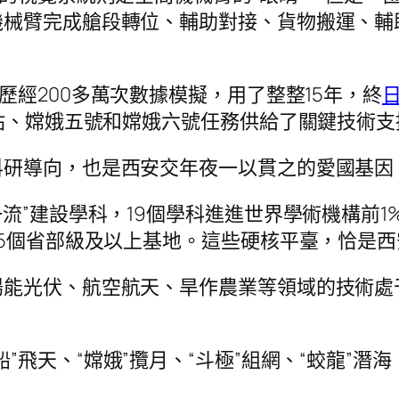
機械臂完成艙段轉位、輔助對接、貨物搬運、輔
歷經200多萬次數據模擬，用了整整15年，終
間站、嫦娥五號和嫦娥六號任務供給了關鍵技術支
科研導向，也是西安交年夜一以貫之的愛國基因
流”建設學科，19個學科進進世界學術機構前1
65個省部級及以上基地。這些硬核平臺，恰是
陽能光伏、航空航天、旱作農業等領域的技術處
船”飛天、“嫦娥”攬月、“斗極”組網、“蛟龍”