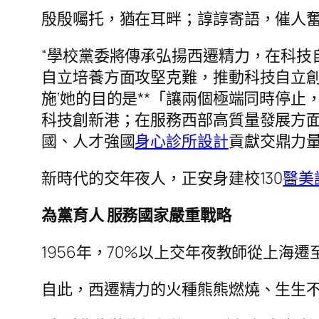
殷殷囑托，猶在耳畔；諄諄寄語，催人
“學校黨委將傳承弘揚西遷精力，在科技
自立培養方面攻堅克難，推動科技自立
施‘她的目的是**「讓兩個極端同時停止
科技創新港；在服務西部高質量發展方
國、人才強國
身心診所設計
貢獻交鼎力
新時代的交年夜人，正安身建校130
醫美
為黨育人 服務國家嚴重戰略
1956年，70%以上交年夜教師從上海
自此，西遷精力的火種熊熊燃燒、生生