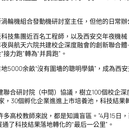
所渦輪機組合發動機研討室主任，但他的日常辦
科技集團近百名工程師，以及西安交年夜機械、
年夜與航天六院共建校企深度融會的創新聯合體
接力跑”轉為“并肩跑”。
地5000余畝“沒有圍墻的聰明學鎮”，成為西
建聯合研討院（中間）協議，樹立100個校企深
81家，30個孵化企業進進上市培養池，科技結果
許多高校教師來說，都是知識盲區。”4月15日
買通了科技結果落地轉化的“最后一公里”。