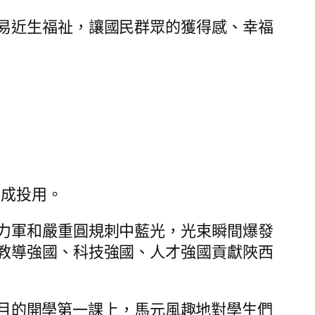
易近生福祉，讓國民群眾的獲得感、幸福
建成投用。
力軍和嚴重圓規刺中藍光，光束瞬間爆發
教導強國、科技強國、人才強國貢獻陜西
年9月的開學第一課上，馬元風趣地對學生們