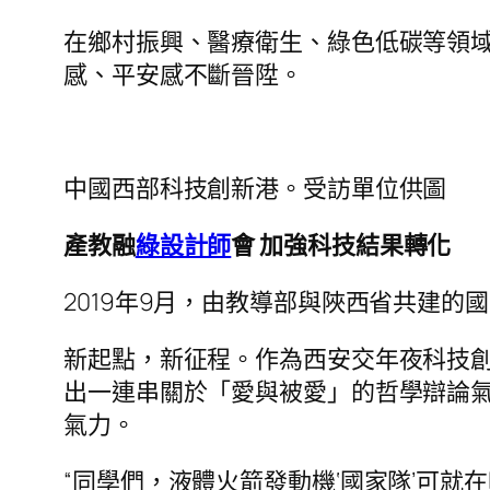
在鄉村振興、醫療衛生、綠色低碳等領
感、平安感不斷晉陞。
中國西部科技創新港。受訪單位供圖
產教融
綠設計師
會 加強科技結果轉化
2019年9月，由教導部與陜西省共建
新起點，新征程。作為西安交年夜科技
出一連串關於「愛與被愛」的哲學辯論
氣力。
“同學們，液體火箭發動機‘國家隊’可就