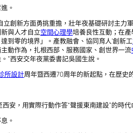
奮進。
自立創新方面勇挑重擔，壯年夜基礎研討主力
創新與人才自立
空間心理學
培養良性互動；在產
，達到零的境界」。產教融會、協同育人’創新工
面主動作為，扎根西部、服務國家、創世界一流
量。”西安交年夜黨委書記吳國生說。
診所設計
周年暨西遷70周年的新起點，在歷史
遷至西安，用實際行動作答“聲援東南建設”的時代
不息。