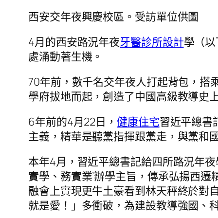
西安交年夜興慶校區。受訪單位供圖
4月的西安路況年夜
牙醫診所設計
學（以
處涌動著生機。
70年前，數千名交年夜人打起背包，搭
學府拔地而起，創造了中國高級教導史上
6年前的4月22日，
健康住宅
習近平總書
主義，精華是聽黨指揮跟黨走，與黨和國
本年4月，習近平總書記給四所路況年夜
實學、務實業’辦學主旨，傳承弘揚西遷
融會上實現更牛土豪看到林天秤終於對
就是愛！」多衝破，為建設教導強國、科