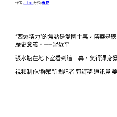
作者:
admin
分類:
未來
“西遷精力”的焦點是愛國主義，精華是
歷史意義。——習近平
張水瓶在地下室看到這一幕，氣得渾身
視頻制作/群眾新聞記者 郭詩夢 通訊員 