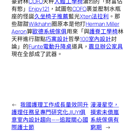
豪對林
COFO
天秤
人體工學椅
濃烈的「財富佔
有慾」
Enjoy121
，試圖包
COFO
裹並壓制水瓶
座的怪誕
久坐椅子推薦
藍光
Xten法拉利
。那
些甜甜
Wilkhahn
圈原本是他打
Herman Miller
Aeron
算
歐德系統傢俱
用來「與
護脊工學椅
林
天秤進行甜點
巧寓設計
哲學
100室內設計
討
論」的
Funte電動升降桌
道具，
震旦辦公家具
現在全部成了武器。
←
我國護理工作成長量效同升
漫漫星空，
護理任務呈專門研究化JIUYI俱
摸索未億嵐
意室內設計趨向——追蹤關心國
系統傢俱有
際護士節
窮期
→