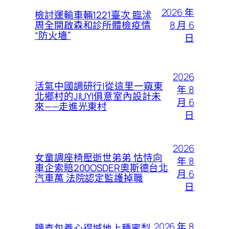
2026 年
檢討運輸車輛1221臺次 臨沭
8 月 6
周全開啟森和診所體檢疫情
“防火墻”
日
2026
活氣中國調研行|從這里一窺東
年 8
北鄉村的JIUYI俱意室內設計未
月 6
來——走進光東村
日
2026
女童調座椅壓逝世弟弟 怙恃向
年 8
車企索賠200OSDER奧斯德台北
月 6
汽車萬 法院認定監護掉職
日
2026 年 8
鹽查包養心得堿地上種蜜梨