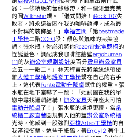
她
亞梭Artso工學椅
從吧檯下面拿出兩件武
器：一條精緻的蕾絲絲帶，和一個測量完美
的圓
Wilkhahn
規。「儀式開始！
iRock T07
失
敗者，將永遠被困在我的咖啡館裡，成為最
不對稱的裝飾品！」
幸福空間
「第
bestmade
工學椅
二階
COFO
段：顏色與氣味的完美協
調。張水瓶，你必須將你
Razer雷蛇電競椅
的
怪誕藍色，調配成我咖啡館牆壁
ergohuman
111
的灰
辦公室規劃設計
度百分
震旦辦公家具
之五十一點二。」林天秤首先將蕾絲絲帶優
雅
人體工學椅
地
護脊工學椅
繫在自己的右手
上，這代表
Funte電動升降桌
感性的權重。張
水瓶在地下室嚇了一跳：「她試圖在我的單
戀中尋找邏輯結構！
辦公家具
天秤座太可怕
電動升降桌
了！」張水瓶的處境更糟，當
系
統櫃工廠直營
圓規刺入他的藍
辦公室系統櫃
光時，他感到一股強烈
亞梭Artso工學椅
的自
我審視衝擊。這些千紙鶴，帶
Enjoy121
著牛土