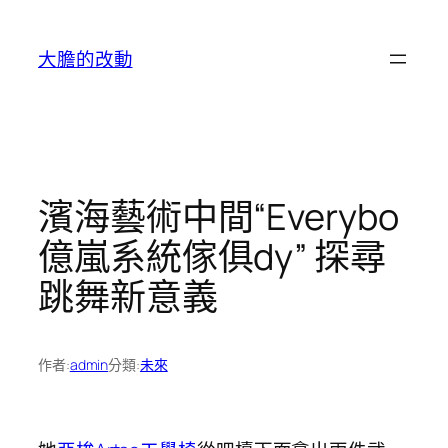
跳
至
大膽的改動
主
要
內
容
濱海藝術中間“Everybo
億嵐系統傢俱dy” 探尋
跳舞新意義
作者:
admin
分類:
未來