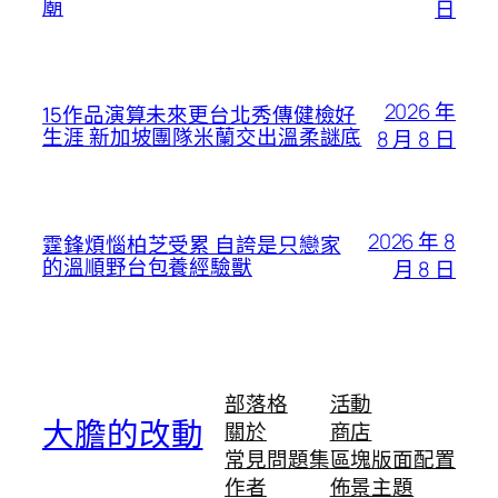
廟
日
2026 年
15作品演算未來更台北秀傳健檢好
生涯 新加坡團隊米蘭交出溫柔謎底
8 月 8 日
2026 年 8
霆鋒煩惱柏芝受累 自誇是只戀家
的溫順野台包養經驗獸
月 8 日
部落格
活動
大膽的改動
關於
商店
常見問題集
區塊版面配置
作者
佈景主題