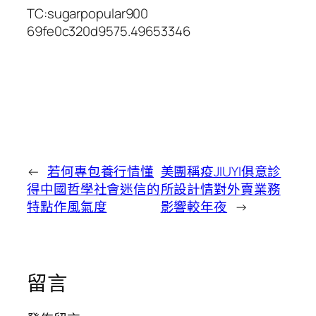
TC:sugarpopular900
69fe0c320d9575.49653346
←
若何專包養行情懂
美團稱疫JIUYI俱意診
得中國哲學社會迷信的
所設計情對外賣業務
特點作風氣度
影響較年夜
→
留言