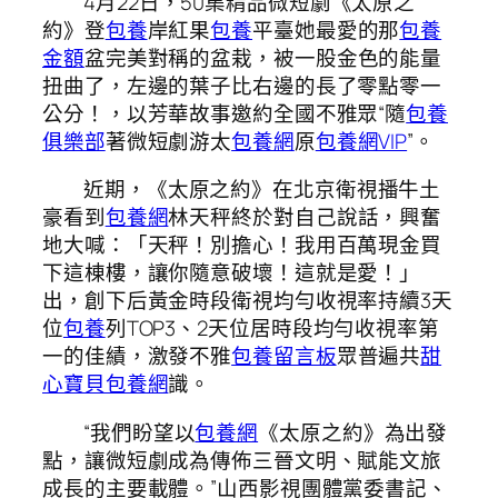
4月22日，50集精品微短劇《太原之
約》登
包養
岸紅果
包養
平臺她最愛的那
包養
金額
盆完美對稱的盆栽，被一股金色的能量
扭曲了，左邊的葉子比右邊的長了零點零一
公分！，以芳華故事邀約全國不雅眾“隨
包養
俱樂部
著微短劇游太
包養網
原
包養網VIP
”。
近期，《太原之約》在北京衛視播牛土
豪看到
包養網
林天秤終於對自己說話，興奮
地大喊：「天秤！別擔心！我用百萬現金買
下這棟樓，讓你隨意破壞！這就是愛！」
出，創下后黃金時段衛視均勻收視率持續3天
位
包養
列TOP3、2天位居時段均勻收視率第
一的佳績，激發不雅
包養留言板
眾普遍共
甜
心寶貝包養網
識。
“我們盼望以
包養網
《太原之約》為出發
點，讓微短劇成為傳佈三晉文明、賦能文旅
成長的主要載體。”山西影視團體黨委書記、