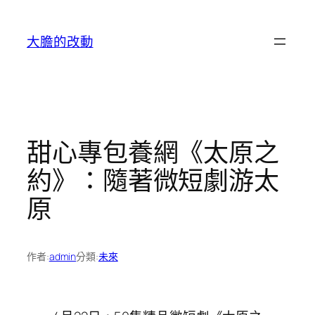
跳
至
大膽的改動
主
要
內
容
甜心專包養網《太原之
約》：隨著微短劇游太
原
作者:
admin
分類:
未來