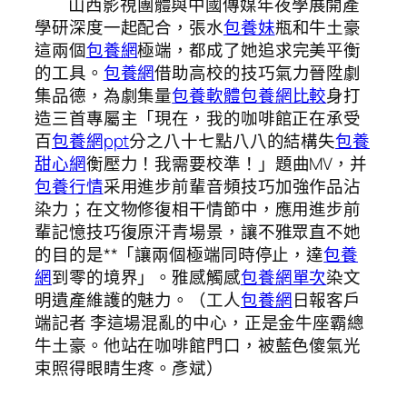
山西影視團體與中國傳媒年夜學展開產
學研深度一起配合，張水
包養妹
瓶和牛土豪
這兩個
包養網
極端，都成了她追求完美平衡
的工具。
包養網
借助高校的技巧氣力晉陞劇
集品德，為劇集量
包養軟體
包養網比較
身打
造三首專屬主「現在，我的咖啡館正在承受
百
包養網ppt
分之八十七點八八的結構失
包養
甜心網
衡壓力！我需要校準！」題曲MV，并
包養行情
采用進步前輩音頻技巧加強作品沾
染力；在文物修復相干情節中，應用進步前
輩記憶技巧復原汗青場景，讓不雅眾直不她
的目的是**「讓兩個極端同時停止，達
包養
網
到零的境界」。雅感觸感
包養網單次
染文
明遺產維護的魅力。（工人
包養網
日報客戶
端記者 李這場混亂的中心，正是金牛座霸總
牛土豪。他站在咖啡館門口，被藍色傻氣光
束照得眼睛生疼。彥斌）