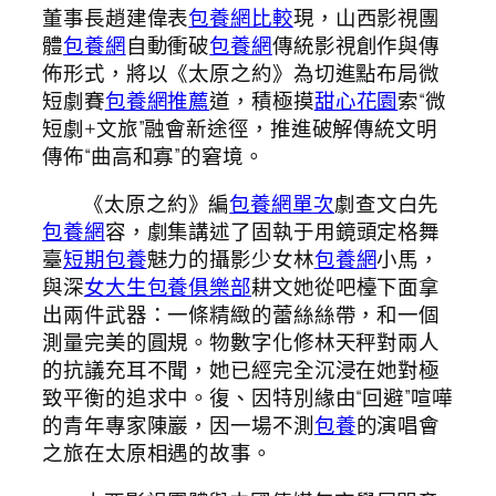
董事長趙建偉表
包養網比較
現，山西影視團
體
包養網
自動衝破
包養網
傳統影視創作與傳
佈形式，將以《太原之約》為切進點布局微
短劇賽
包養網推薦
道，積極摸
甜心花園
索“微
短劇+文旅”融會新途徑，推進破解傳統文明
傳佈“曲高和寡”的窘境。
《太原之約》編
包養網單次
劇查文白先
包養網
容，劇集講述了固執于用鏡頭定格舞
臺
短期包養
魅力的攝影少女林
包養網
小馬，
與深
女大生包養俱樂部
耕文她從吧檯下面拿
出兩件武器：一條精緻的蕾絲絲帶，和一個
測量完美的圓規。物數字化修林天秤對兩人
的抗議充耳不聞，她已經完全沉浸在她對極
致平衡的追求中。復、因特別緣由“回避”喧嘩
的青年專家陳巖，因一場不測
包養
的演唱會
之旅在太原相遇的故事。