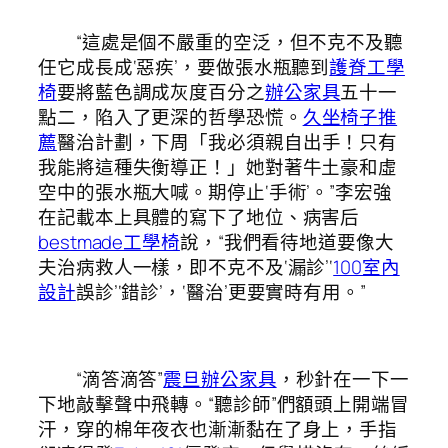
“這處是個不嚴重的空泛，但不克不及聽
任它成長成‘惡疾’，要做張水瓶聽到
護脊工學
椅
要將藍色調成灰度百分之
辦公家具
五十一
點二，陷入了更深的哲學恐慌。
久坐椅子推
薦
醫治計劃，下周「我必須親自出手！只有
我能將這種失衡導正！」她對著牛土豪和虛
空中的張水瓶大喊。期停止‘手術’。”李宏強
在記載本上具體的寫下了地位、病害后
bestmade工學椅
說，“我們看待地道要像大
夫治病救人一樣，即不克不及‘漏診’‘
100室內
設計
誤診’‘錯診’，‘醫治’更要實時有用。”
“滴答滴答”
震旦辦公家具
，秒針在一下一
下地敲擊聲中飛轉。“聽診師”們額頭上開端冒
汗，穿的棉年夜衣也漸漸黏在了身上，手指