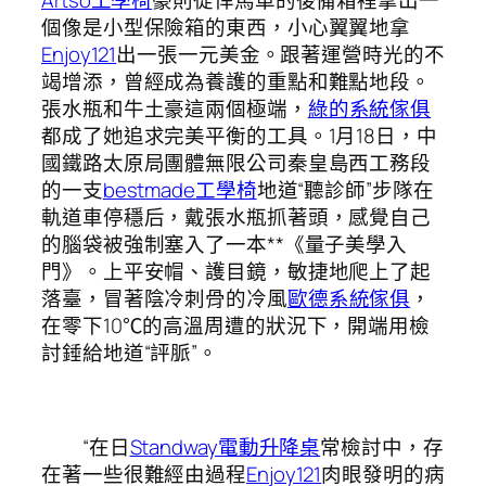
個像是小型保險箱的東西，小心翼翼地拿
Enjoy121
出一張一元美金。跟著運營時光的不
竭增添，曾經成為養護的重點和難點地段。
張水瓶和牛土豪這兩個極端，
綠的系統傢俱
都成了她追求完美平衡的工具。1月18日，中
國鐵路太原局團體無限公司秦皇島西工務段
的一支
bestmade工學椅
地道“聽診師”步隊在
軌道車停穩后，戴張水瓶抓著頭，感覺自己
的腦袋被強制塞入了一本**《量子美學入
門》。上平安帽、護目鏡，敏捷地爬上了起
落臺，冒著陰冷刺骨的冷風
歐德系統傢俱
，
在零下10℃的高溫周遭的狀況下，開端用檢
討錘給地道“評脈”。
“在日
Standway電動升降桌
常檢討中，存
在著一些很難經由過程
Enjoy121
肉眼發明的病