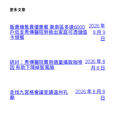
更多文章
2026 年
販賣機售賣優惠餐 東南區多達6000
8 月 9
戶低支秀傳醫院勞檢出家庭可憑儲值
卡領餐
日
2026 年 8
研討：秀傳醫院費用適量攝取咖啡
因 有助下降掉智風險
月 8 日
2026 年 8 月 8
走找九宮格會議室讀溫州孔
廟
日