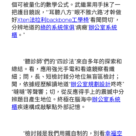
個可被量化的數學公式。武繼業用手抹了一
把護目鏡說，“‘耳聽八方’‘眼不雅六路’才幹做
好
Xten法拉利
backbone工學椅
‘看聞問切’，
分辨地道的
綠的系統傢俱
‘病癥’
辦公室系統
櫃
。”
“聽診師”們的“四診法”來自多年的探索和
總結。看，應用強光手電和看遠鏡察看纖
細；問，長、短檢討錘分地位無盲區檢討；
聞，依據經歷解讀地道“
辦公室規劃設計
咚咚”
“噠噠”等聲響；切，從反應得手上的震撼中分
辨題目產生地位。終極在腦海中
辦公室系統
櫃
疾速構成敲擊點外部記憶。
“檢討錘是我們用鐵自制的，別看
幸福空