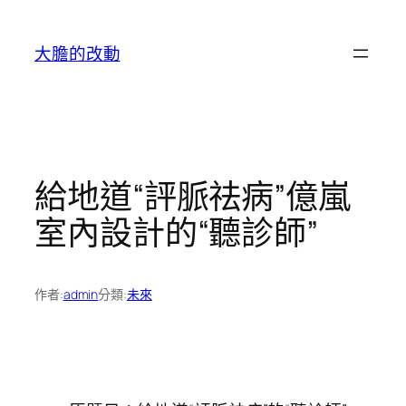
跳
至
大膽的改動
主
要
內
容
給地道“評脈祛病”億嵐
室內設計的“聽診師”
作者:
admin
分類:
未來