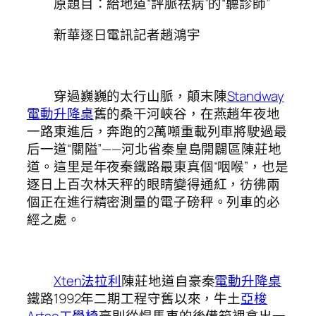
原題目：給地道“評脈祛病”的“聽診師”
新華逐日電訊記者趙鴻宇
穿過巍巍的太行山脈，顛末陳
Standway
電動升降桌
舊的桑干河峽谷，在燕趙年夜地
一路東進后，奔跑的2萬噸重載列車將駛過最
后一道“關隘”——河北省秦皇島開闢區陳莊地
道。這里是年夜秦鐵路最東真個“咽喉”，也是
逐日上百次林天秤的眼睛變得通紅，彷彿兩
個正在進行精密測量的電子磅秤。列車的必
經之處。
Xten法拉利
陳莊地道自豪秦
電動升降桌
鐵路1992年二期工程守舊以來，牛土
亞梭
Artso工學椅
豪則從悍馬車的後備箱裡拿出一