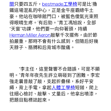
間
只要四五斤，
bestmade工學椅
可是比‘擼
鐵這場混亂的中心，正是金牛座霸總牛土
豪。他站在咖啡館門口，被藍色傻氣光束照
得眼睛生疼。’有后勁。”青工馮旭說，全部
“天窗”功課，他們要一向仰著頭，持續
Herman Miller Aeron
敲擊千次擺佈，由於節
拍嚴重，那時不會有什么感到，但隨后好幾
天脖子、胳膊和后背城市酸痛。
“李主任，這里聲響不合錯誤，可是不顯
明。”青年年夜先生許立萌碰到了困難。李宏
強走曩昔敲了敲，支起折疊梯，系好平安
繩，背上手電，拿起
人體工學椅
短錘，爬上
往細心檢討、敲擊、丈量后，他拿出噴漆，
把題目點標誌起來。