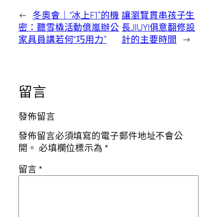
←
冬奧會｜“冰上F1”的機
讓瀏覽貫串孩子生
密：聽雪橇活動億嵐辦公
長JIUYI俱意翻修設
家具員講若何“巧用力”
計的主要時間
→
留言
發佈留言
發佈留言必須填寫的電子郵件地址不會公
開。
必填欄位標示為
*
留言
*