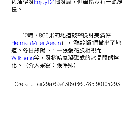
卻凍得發
Enjoy121
僵發麻，但舉措沒有一絲緩
慢。
12時，865米的地道敲擊檢討美滿停
Herman Miller Aeron
止，“聽診師”們撤出了地
道。冬日熱陽下，一張張花臉相視而
Wilkhahn
笑，發梢哈氣凝聚成的冰晶開端熔
化。（介入采寫：張澤卿）
TC:elanchair29a 69e13f8d36c785.90104293