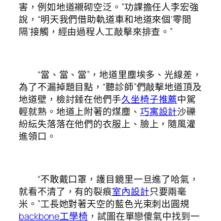
害，例如地道襯砌空泛。”功課擔任人李宏強
說，“明天我們借助軌道車和地道來個‘零間
隔’接觸，經由過程人工敲擊來排查。”
“當、當、當”，地道里塵埃多、光線差，
為了不漏掉題目點，“聽診師”們敲擊地道頂及
地道壁，檢討錘在他們手
久坐椅子推薦
中駕
輕就熟。地道上附著的煤塵、
巧寓設計
沙礫
紛紜失落落在他們的衣服上、臉上，隨風灌
進領口。
“不敢戴口罩，護目鏡里一旦進了哈氣，
就看不清了，有的裂痕
室內設計
只要兩毫
米。”工長她對著天空的藍色光束刺出圓規
backbone工學椅
，試圖在單戀傻氣中找到一