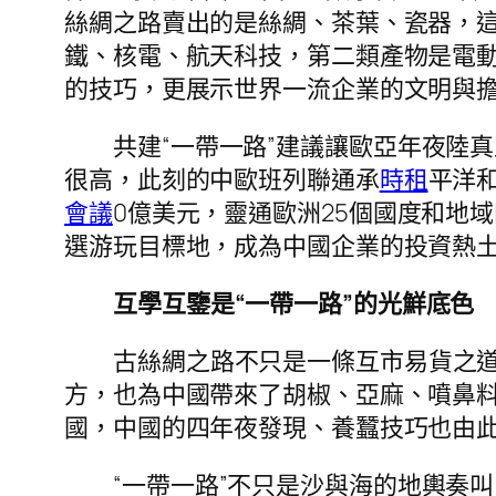
絲綢之路賣出的是絲綢、茶葉、瓷器，這“
鐵、核電、航天科技，第二類產物是電動
的技巧，更展示世界一流企業的文明與
共建“一帶一路”建議讓歐亞年夜陸
很高，此刻的中歐班列聯通承
時租
平洋和
會議
0億美元，靈通歐洲25個國度和地
選游玩目標地，成為中國企業的投資熱
互學互鑒是“一帶一路”的光鮮底色
古絲綢之路不只是一條互市易貨之
方，也為中國帶來了胡椒、亞麻、噴鼻
國，中國的四年夜發現、養蠶技巧也由
“一帶一路”不只是沙與海的地輿奏