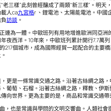
老三樣”此刻曾經釀成了兩類“新三樣”。明天
載人ca
九宮格
r 、鋰電池、太陽能電池。中
擔負
訪談
。
真正連為一體。中歐班列有用地增進歐洲同亞洲
年夜西洋。10年來，中歐班列累計開行7.7萬列
域的217個城市，成為國際經貿一起配合的主要
土。
道，更是一條常識交通之路。沿著古絲綢之路，
料、葡萄、石榴。沿著古絲綢之路，釋教、伊斯
此傳向世界。更為主要的是，商品和常識交通帶
叫曲，也是常識與學問的文明交響曲。人類社會