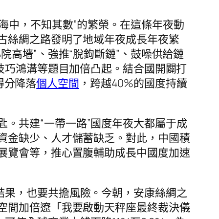
交海中，不知其數”的繁榮。在這條年夜動
古絲綢之路發明了地域年夜成長年夜繁
高墻”、強推“脫鉤斷鏈”、鼓噪供給鏈
技巧鴻溝等題目加倍凸起。結合國開闢打
得分降落
個人空間
，跨越40%的國度持續
匙。共建“一帶一路”國度年夜大都屬于成
資金缺少、人才儲蓄缺乏。對此，中國積
展覽會等，推心置腹輔助成長中國度加速
結果，也要共擔風險。今朝，安康絲綢之
空間加倍遼「我要啟動天秤座最終裁決儀