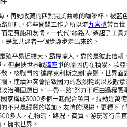
條件
帆海，再她收藏的四對完美曲線的咖啡杯，被藍
絲路印記。這些開闢工作之所以流
九宮格
芳百世
而是寶船和友情。一代代“絲路人”架起了工具
，是靠共建者一個步驟步走出來的。
不是殖平易近擴大、霸權輸入，靠的是彼此信賴
爭，但要挾世界戰
講座
爭的原因仍在積累。歐亞
散，核戰鬥的“達摩克利斯之劍”高懸，世界面
有關，連續沖突會招致國力的激烈耗竭以及敵意
政治穩固題目。“一帶一路”努力于經由過程戰
國家構成3000多個一起配合項目，拉動近萬億
國的不只是經貿的增加、友情的深耕，更種下了
500多人，在物流、路況、商貿、游玩等行業直
山，擁抱世界。