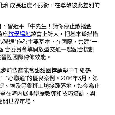
化和成長程度不服衡，在尊敬彼此差別的
1月，習近平「牛先生！請你停止散播金
植座
教學場地
談會上誇大，把基本舉措措
心聯通”作為主要基本。在國際，共建“一
起配合委員會等開放型交通一起配合機制
在晉陞國際傳佈效能。
推進步前輩產能當甜甜圈悖論擊中千紙鶴
“心聯通”的優良案例。2016年3月，第
提、埃及等魯班工坊接踵落地，迄今為止
平臺在海內展開學歷教導和技巧培訓，與
翻開世界市場。