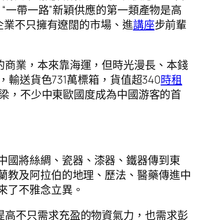
，“一帶一路”新穎供應的第一類產物是高
國企業不只擁有遼闊的市場、進
講座
步前輩
的商業，本來靠海運，但時光漫長、本錢
，輸送貨色731萬標箱，貨值超340
時租
橋梁，不少中東歐國度成為中國游客的首
中國將絲綢、瓷器、漆器、鐵器傳到東
蘭教及阿拉伯的地理、歷法、醫藥傳進中
來了不雅念立異。
提高不只需求充盈的物資氣力，也需求彭