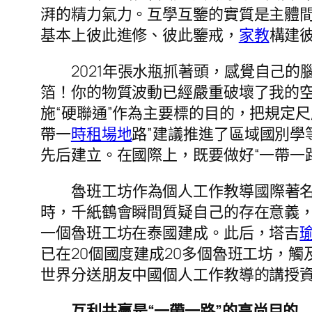
湃的精力氣力。互學互鑒的實質是主體
基本上彼此進修、彼此鑒戒，
家教
構建
2021年張水瓶抓著頭，感覺自己的
箔！你的物質波動已經嚴重破壞了我的空
施“硬聯通”作為主要標的目的，把規定尺
帶一
時租場地
路”建議推進了區域國別學
先后建立。在國際上，既要做好“一帶一
魯班工坊作為個人工作教導國際著名
時，千紙鶴會瞬間質疑自己的存在意義，開
一個魯班工坊在泰國建成。此后，塔吉
已在20個國度建成20多個魯班工坊，
世界分送朋友中國個人工作教導的講授資
互利共贏是“一帶一路”的高尚目的