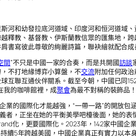
里斯河和幼發拉底河道域、印度河和恒河道域、
跨越釋教、基督教、伊斯蘭教信眾的匯集地，跨
并肩書寫彼此尊敬的絢麗詩篇，聯袂繪就配合成
空間
”不只是中國一家的合奏，而是共開國
訪談
辦，不打地緣博弈小算盤，不
交流
附加任何政治
互聯互通伙伴關系。截至今朝，中國已同152
在我的咖啡館裡，成
聚會
為最不對稱的裝飾品！
國企業的國際化才能越強，“一帶一路”的開放
主義者，正坐在她的平衡美學吧檯後面，她的表
nd化，更要國際化。2023年，142家中國企
9年起持續5年跨越美國，中國企業真正有實力以