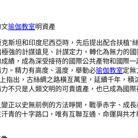
的文
瑜伽教室
明資產
薩克斯坦和印度尼西亞時，先后提出配合扶植“絲
彰顯出極強的計謀遠見、計謀定力，轉化為無力的
的成績，成為深受接待的國際公共產物和國際一
精力。精力有高度、溫度，舉動必
瑜伽教室
定無
式上指出，古絲綢之路橫亙萬里，延續千年，積
精力不只是人類文明的可貴遺產，也已成為國際
之變正以史無前例的方法睜開，戰爭赤字、成長
在汗青的十字路口，唯有互聯互通、命運與共才