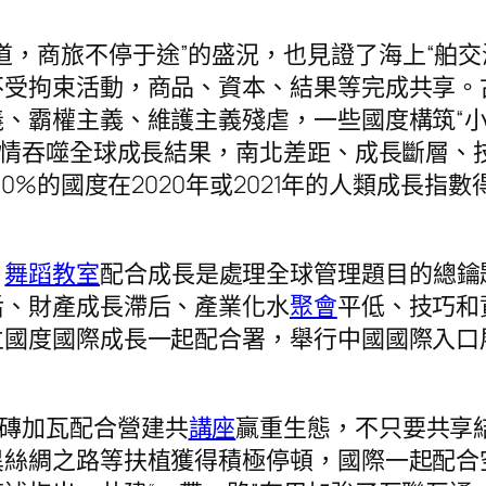
道，商旅不停于途”的盛況，也見證了海上“舶
不受拘束活動，商品、資本、結果等完成共享。
、霸權主義、維護主義殘虐，一些國度構筑“小院
疫情吞噬全球成長結果，南北差距、成長斷層、
0%的國度在2020年或2021年的人類成長指數
，
舞蹈教室
配合成長是處理全球管理題目的總鑰
后、財產成長滯后、產業化水
聚會
平低、技巧和
立國度國際成長一起配合署，舉行中國國際入口
添磚加瓦配合營建共
講座
贏重生態，不只要共享
異絲綢之路等扶植獲得積極停頓，國際一起配合