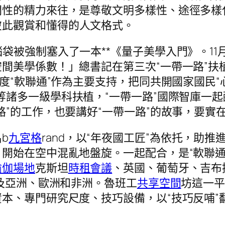
間性的精力來往，是尊敬文明多樣性、途徑多樣
彼此觀賞和懂得的人文格式。
腦袋被強制塞入了一本**《量子美學入門》。1
間美學係數！」總書記在第三次“一帶一路”扶
度“軟聯通”作為主要支持，把同共開國家國民“
等諸多一級學科扶植，“一帶一路”國際智庫一
路”的工作，也要講好“一帶一路”的故事，要實
b
九宮格
rand，以“年夜國工匠”為依托，助
始在空中混亂地盤旋。一起配合，是“軟聯通”+
瑜伽場地
克斯坦
時租會議
、英國、葡萄牙、吉布
觸及亞洲、歐洲和非洲。魯班工
共享空間
坊這一
本、專門研究尺度、技巧設備，以“技巧反哺”