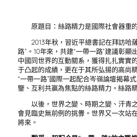
原題目：絲路精力是國際社會器重
2013年秋，習近平總書記在拜訪哈
路”。10年來，共建“一帶一路”建議
中國同世界的互動關系，獲得扎扎實實
于凸起的成績，更在于其所弘揚的高尚
“一帶一路”國際一起配合岑嶺論壇揭幕
鑒、互利共贏為焦點的絲路精力。絲路
以後，世界之變、時期之變、汗青
會見臨史無前例的挑釁。世界又一次站
將來。