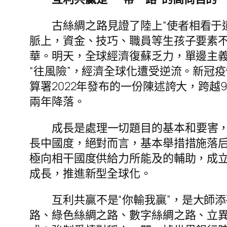
古絲綢之路見證了陸上“使者相看于
脈上，資金、技巧、職員等生孩子要素
華。明天，全球經濟復蘇乏力，單邊主義
“往風險”，經濟全球化遭受逆流。新冠
算署2022年發布的一份陳述誇大，跨越9
兩年降落。
成長是處理一切題目的基本和要害
長中國度，絕對而言，基本舉措措施落
極向相干國度供給力所能及的輔助，成
成長，推進新型全球化。
互利共贏不是“你輸我贏”，是大師
路、綠色絲綢之路、數字絲綢之路、立