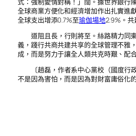
式：強制愛情對稱！」闊。據世界銀行陳述
全球商業方便化和經濟增加作出扎實進獻；到
全球支出增添0.7%至
瑜伽場地
2.9%。
道阻且長，行則將至。絲路精力同
義，踐行共商共建共享的全球管理不雅，
成，而是努力于讓全人類共克時艱、配
〔
趙磊，
作者系中心黨校（國度行
不是因為害怕，而是因為對財富庸俗化