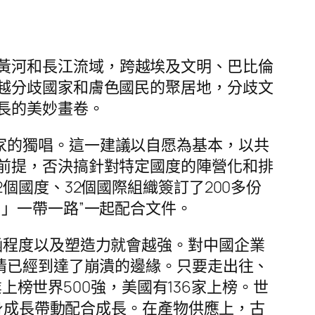
黃河和長江流域，跨越埃及文明、巴比倫
越分歧國家和膚色國民的聚居地，分歧文
長的美妙畫卷。
家的獨唱。這一建議以自愿為基本，以共
前提，否決搞針對特定國度的陣營化和排
個國度、32個國際組織簽訂了200多份
」一帶一路”一起配合文件。
包涵程度以及塑造力就會越強。對中國企業
情已經到達了崩潰的邊緣。只要走出往、
業上榜世界500強，美國有136家上榜。世
本身成長帶動配合成長。在產物供應上，古