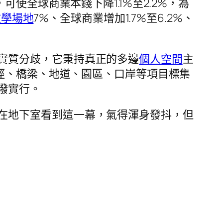
使全球商業本錢下降1.1%至2.2%，為
教學場地
7%、全球商業增加1.7%至6.2%、
實質分歧，它秉持真正的多邊
個人空間
主
徑、橋梁、地道、園區、口岸等項目標集
潑實行。
在地下室看到這一幕，氣得渾身發抖，但