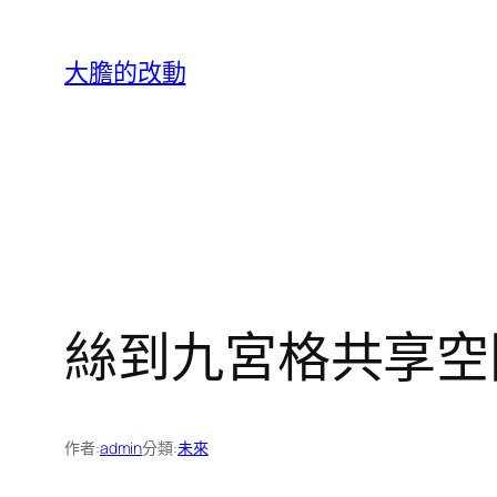
跳
至
大膽的改動
主
要
內
容
絲到九宮格共享空
作者:
admin
分類:
未來