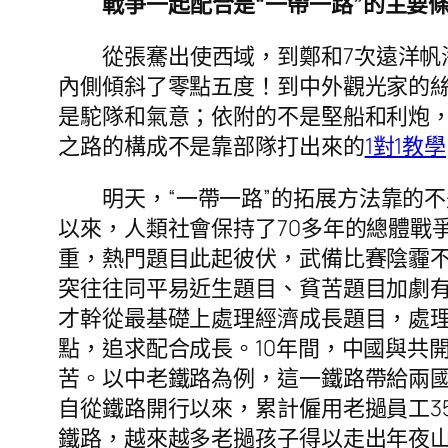
戰爭一起配合是“一帶一路”的主要
從張騫出使西域，到鄭和7次遠洋
內側傾斜了零點五度！到中外觀光家的
是駝隊和氣意；依附的不是堅船和利炮，
之路的構成不是靠部隊打出來的
1對1教學
明天，“一帶一路”的拓展方法靠的
以來，人類社會保持了70多年的總體戰
重，熱門題目此起彼伏，武備比賽陰霾不
突往往同平易近生題目、貧苦題目加劇
才幹從最基礎上處理經濟成長題目，處理
點，追求配合成長。10年間，中國與共開
苦。以中老鐵路為例，這一鐵路帶給兩
自從鐵路開行以來，累計僱用老撾員工3
鐵路，越來越多老撾孩子得以走出年夜