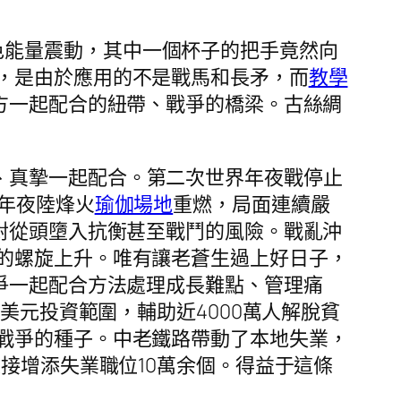
色能量震動，其中一個杯子的把手竟然向
，是由於應用的不是戰馬和長矛，而
教學
方一起配合的紐帶、戰爭的橋梁。古絲綢
、真摯一起配合。第二次世界年夜戰停止
年夜陸烽火
瑜伽場地
重燃，局面連續嚴
對從頭墮入抗衡甚至戰鬥的風險。戰亂沖
的螺旋上升。唯有讓老蒼生過上好日子，
爭一起配合方法處理成長難點、管理痛
美元投資範圍，輔助近4000萬人解脫貧
戰爭的種子。中老鐵路帶動了本地失業，
接增添失業職位10萬余個。得益于這條