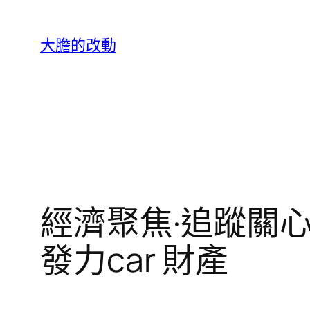
跳
至
大膽的改動
主
要
內
容
經濟聚焦·追蹤關心
發力car 財產