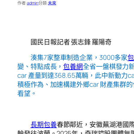
作者:
admin
分類:
未來
國民日報記者 張志鋒 羅陽奇
湊集7家整車制造企業，3000多家
變、特點成長，
包養網
全省一盤棋發力新動
car 產量到達368.65萬輛，此中新動力ca
積極作為、加速構建外鄉car 財產集群的
看望。
長期包養
春節鄰近，安徽蕪湖港國
輪發往波蘭。2025年，奇瑞控股團體無