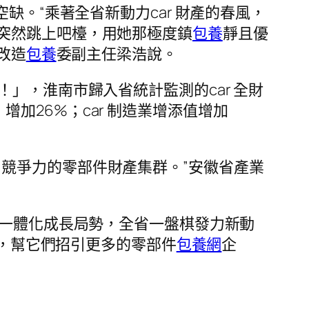
缺。“乘著全省新動力car 財產的春風，
突然跳上吧檯，用她那極度鎮
包養
靜且優
改造
包養
委副主任梁浩說。
！」，淮南市歸入省統計監測的car 全財
，增加26%；car 制造業增添值增加
和競爭力的零部件財產集群。”安徽省產業
持的一體化成長局勢，全省一盤棋發力新動
，幫它們招引更多的零部件
包養網
企