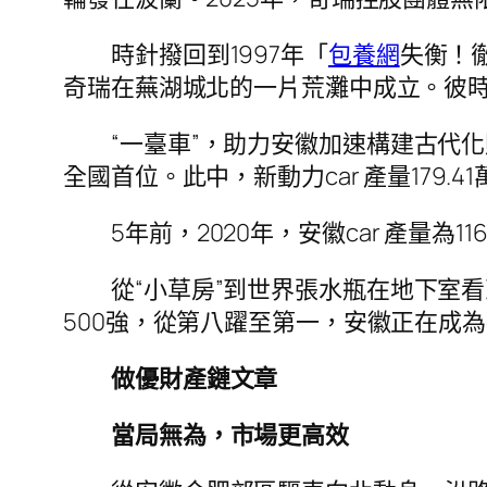
時針撥回到1997年「
包養網
失衡！
奇瑞在蕪湖城北的一片荒灘中成立。彼時
“一臺車”，助力安徽加速構建古代化財
全國首位。此中，新動力car 產量179.
5年前，2020年，安徽car 產量為11
從“小草房”到世界張水瓶在地下室
500強，從第八躍至第一，安徽正在成為c
做優財產鏈文章
當局無為，市場更高效