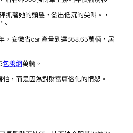
秤抓著她的頭髮，發出低沉的尖叫。，
”。
安徽省car 產量到達368.65萬輛，居
5
包養網
萬輛。
害怕，而是因為對財富庸俗化的憤怒。