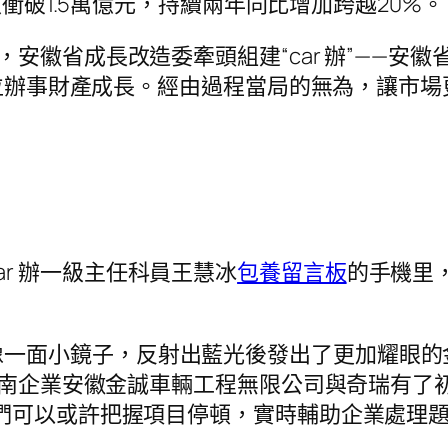
收衝破1.5萬億元，持續兩年同比增加跨越20%。
，安徽省成長改造委牽頭組建“car 辦”——安徽
全方位辦事財產成長。經由過程當局的無為，讓市
r 辦一級主任科員王慧冰
包養留言板
的手機里
。
像一面小鏡子，反射出藍光後發出了更加耀眼的
的淮南企業安徽金誠車輛工程無限公司與奇瑞有
們可以或許把握項目停頓，實時輔助企業處理題