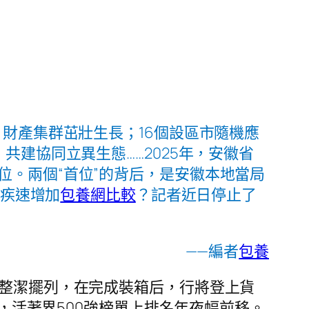
，財產集群茁壯生長；16個設區市隨機應
共建協同立異生態……2025年，安徽省
位。兩個“首位”的背后，是安徽本地當局
疾速增加
包養網比較
？記者近日停止了
——編者
包養
ar 整潔擺列，在完成裝箱后，行將登上貨
一，活著界500強榜單上排名年夜幅前移。