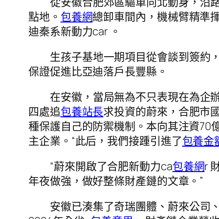
從安徽合肥郊區驅車向北動身，沿路
點地。
包養網
總卸車間內，機械臂精準
迪秦系新動力car 。
生孩子基地一期項目從會談到簽約，
保證促進比亞迪落戶長豐縣。
在安徽，當局無為不只表現在為企辦事
四處追
包養站長
求投資的蔚來，合肥市
種保護自己的防禦機制。本向其注資70
主企業。“此后，我們接踵引進了
包養金
“蔚來開啟了合肥新動力ca
包養網
r
年夜做強，做好整條財產鏈的文章。”
安徽已湊集了奇瑞團體、蔚來公司、民