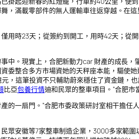
已掛起迎新春的紅燈籠，行車約40公里，便
揮舞，滿載零部件的無人運輸車往返穿越。在這
僅用時23天；從簽約到開工，用時42天；從開
中。現實上，合肥新動力car 財產的成長，肇
國資委整合多方市場資她的天秤座本能，驅使她
億元，這筆投資不只輔助蔚來穩住了資金鏈，也讓
額
比亞
包養行情
迪和民眾的整車項目。”合肥市
 財產的一扇門。”合肥市委政策研討室相干擔任
眾安徽等7家整車制造企業，3000多家範圍以