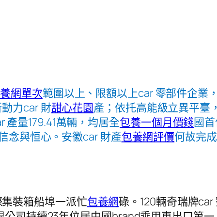
包養網單次
範圍以上、限額以上car 零部件企業
力car 財
甜心花園
產；依托高能級立異平臺，
r 產量179.41萬輛，均居全
包養一個月價錢
國首
信念與恒心。安徽car 財產
包養網評價
何故完成
際集裝箱船埠一派忙
包養網
碌。120輛奇瑞牌c
限公司持續23年位居中國brand乘用車出口第