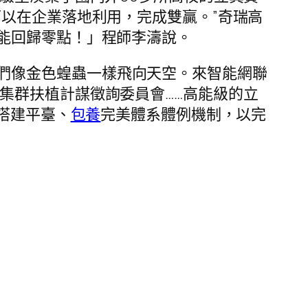
以在企業落地利用，完成雙贏。”奇瑞高
能回歸零點！」程師李濤說。
們像金色蝗蟲一樣飛向天空。來智能網聯
 財產集群扶植計謀徵詢委員會……高能級的立
搭建平臺、
包養
完美體系體例機制，以完