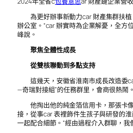
2024年全省c
包養意思
ar 財產鏈企業營
為更好辦事新動力car 財產集群扶植
辦公室。“car 辦實時為企業解憂，
峰說。
聚焦全體性成長
從雙核聯動到多點支持
這幾天，安徽省淮南市成長改造委ca
—奇瑞對接組”的任務群里，會商很熱鬧
他掏出他的純金箔信用卡，那張卡
接，從事car 表裡飾件生孩子與研發
一起配合細節。“經由過程介入群聊，我