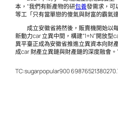
本，“我們有新產物的研
包養
發需求，可
等工「只有當單戀的傻氣與財富的霸氣
成立安徽省將然後，販賣機開始以
新動力car 立異中間，構建“1+N”開放
異平臺正成為安徽省推進立異資本向財產
成car 財產立異鏈與財產鏈的深度融會。
TC:sugarpopular900 69876521380270.