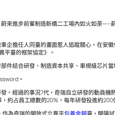
，蔚來進步前輩制造新橋二工場內如火如荼——蔚
徽車企擔任人同臺的畫面惹人追蹤關心。在安徽
立異平臺的框架協定》。
零部件結合研發、制造資本共享、車規級芯片當
sword。
發。經過的事況7代，奇瑞自立研發的動員機熱
隊，約占員工總數的20%，每年研發投進約200
室。作為奇瑞的開放式立異平
包養金額
臺，開陽試