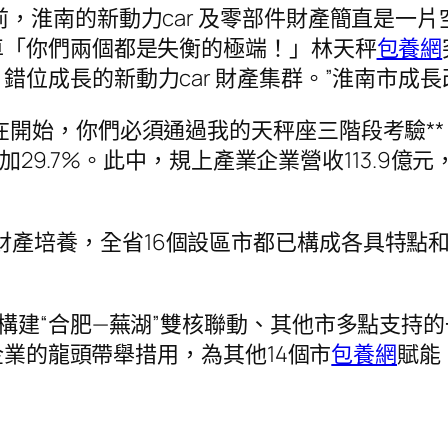
前，淮南的新動力car 及零部件財產簡直是一片空
車「你們兩個都是失衡的極端！」林天秤
包養網
錯位成長的新動力car 財產集群。”淮南市成長
在開始，你們必須通過我的天秤座三階段考驗**
加29.7%。此中，規上產業企業營收113.9億元
財產培養，全省16個設區市都已構成各具特點
提出構建“合肥—蕪湖”雙核聯動、其他市多點支
企業的龍頭帶舉措用，為其他14個市
包養網
賦能