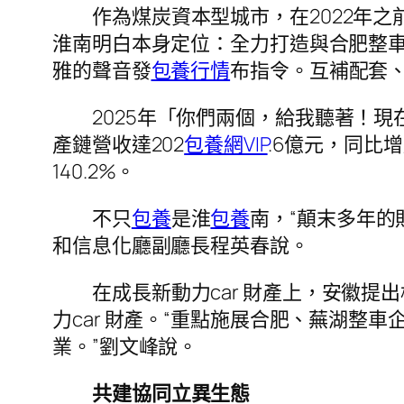
作為煤炭資本型城市，在2022年之
淮南明白本身定位：全力打造與合肥整
雅的聲音發
包養行情
布指令。互補配套、
2025年「你們兩個，給我聽著！現
產鏈營收達202
包養網VIP
.6億元，同比增
140.2%。
不只
包養
是淮
包養
南，“顛末多年的
和信息化廳副廳長程英春說。
在成長新動力car 財產上，安徽
力car 財產。“重點施展合肥、蕪湖整車
業。”劉文峰說。
共建協同立異生態