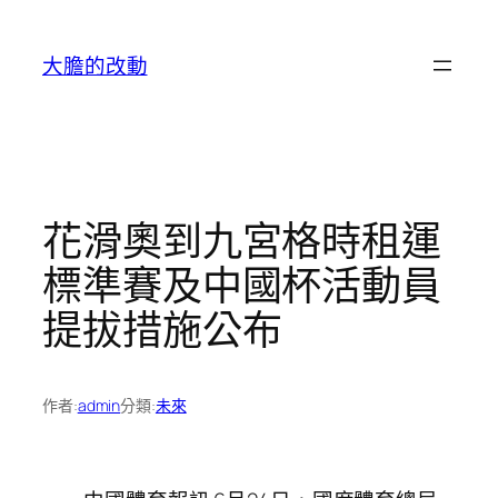
跳
至
大膽的改動
主
要
內
容
花滑奧到九宮格時租運
標準賽及中國杯活動員
提拔措施公布
作者:
admin
分類:
未來