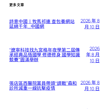
更多文章
2026 年 8
詩意中國丨牧馬祁連 查包養網站
延綿千年_中國網
月 10 日
2026
“遼寧科技找九宮格年夜學第二屆傳
年 8 月
承經典品悟國學 修德修身 國學知識
競賽”圓滿舉辦
10 日
2026 年 8
張店區西醫院黨員帶頭“請戰”森和
診所減重一線抗擊疫情
月 10 日