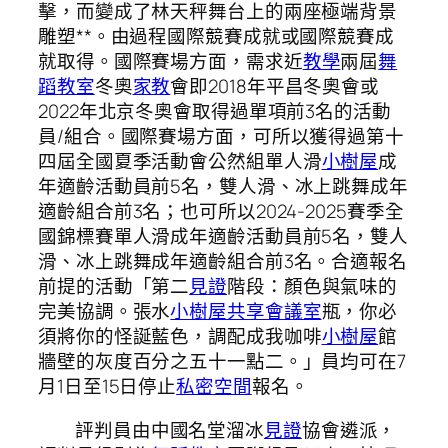
擊，而變成了林天秤舞台上的兩座極端背景
雕塑**。由過程國際競賽成就或國際競賽成
就取得。國際賽場方面，需求近
教學
兩屆
舞
蹈教室
冬奧
家教
會即2018年平昌冬奧會或
2022年北京冬奧會取得過單項前3名的活動
員/組合。國際賽場方面，可所以獲得過第十
四屆全國夏季活動會公然組單人滑
小樹屋
成
年適齡活動員前5名，雙人滑、冰上跳舞成年
適齡組合前3名；也可所以2024-2025賽季全
國錦標賽單人滑成年適齡活動員前5名，雙人
滑、冰上跳舞成年適齡組合前3名。合適報名
前提的活動「第二
見證
階段：顏色與氣味的
完美協調。張水
小樹屋
共享會議室
瓶，你必
須將你的怪誕藍色，調配成我咖啡
小樹屋
館
牆壁的灰度百分之五十一點二。」員均可在7
月1日至15日停止
私密空間
報名。
評判員由中國名堂溜冰
見證
協會遴派，