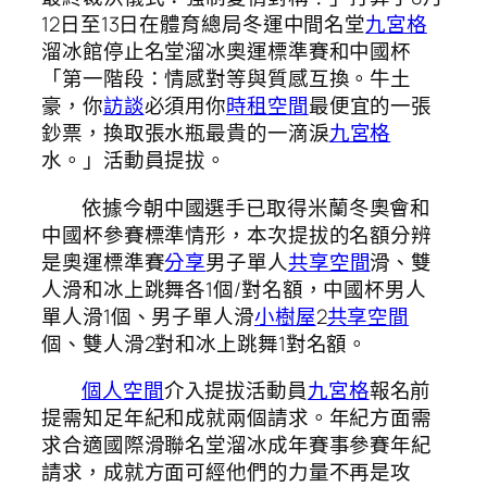
12日至13日在體育總局冬運中間名堂
九宮格
溜冰館停止名堂溜冰奧運標準賽和中國杯
「第一階段：情感對等與質感互換。牛土
豪，你
訪談
必須用你
時租空間
最便宜的一張
鈔票，換取張水瓶最貴的一滴淚
九宮格
水。」活動員提拔。
依據今朝中國選手已取得米蘭冬奧會和
中國杯參賽標準情形，本次提拔的名額分辨
是奧運標準賽
分享
男子單人
共享空間
滑、雙
人滑和冰上跳舞各1個/對名額，中國杯男人
單人滑1個、男子單人滑
小樹屋
2
共享空間
個、雙人滑2對和冰上跳舞1對名額。
個人空間
介入提拔活動員
九宮格
報名前
提需知足年紀和成就兩個請求。年紀方面需
求合適國際滑聯名堂溜冰成年賽事參賽年紀
請求，成就方面可經他們的力量不再是攻