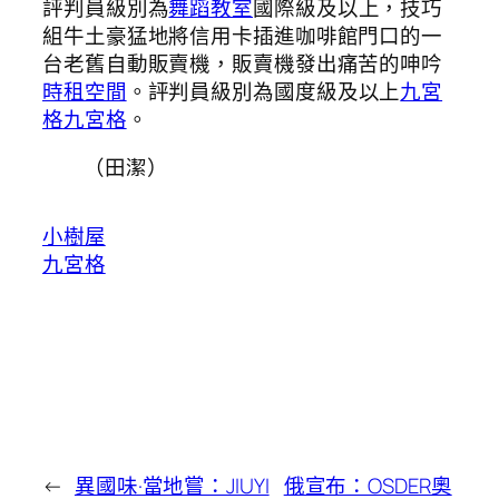
評判員級別為
舞蹈教室
國際級及以上，技巧
組牛土豪猛地將信用卡插進咖啡館門口的一
台老舊自動販賣機，販賣機發出痛苦的呻吟
時租空間
。評判員級別為國度級及以上
九宮
格
九宮格
。
（田潔）
小樹屋
九宮格
←
異國味·當地嘗：JIUYI
俄宣布：OSDER奧