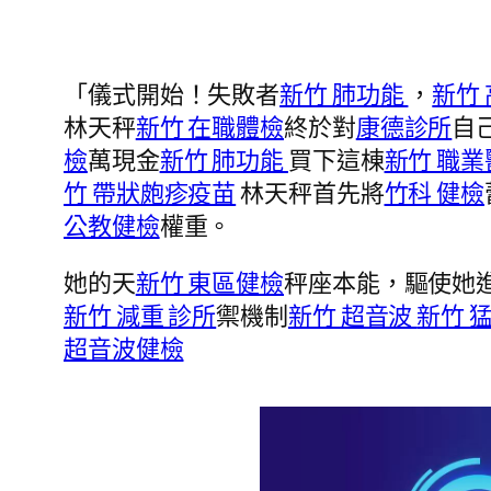
「儀式開始！失敗者
新竹 肺功能
，
新竹
林天秤
新竹 在職體檢
終於對
康德診所
自
檢
萬現金
新竹 肺功能
買下這棟
新竹 職
竹 帶狀皰疹疫苗
林天秤首先將
竹科 健檢
公教健檢
權重。
她的天
新竹 東區健檢
秤座本能，驅使她
新竹 減重 診所
禦機制
新竹 超音波
新竹 
超音波健檢