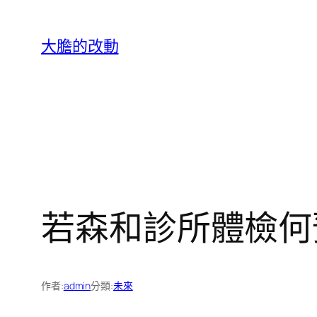
跳
至
大膽的改動
主
要
內
容
若森和診所體檢何
作者:
admin
分類:
未來