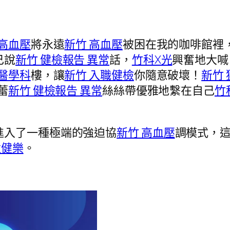
 高血壓
將永遠
新竹 高血壓
被困在我的咖啡館裡
己說
新竹 健檢報告 異常
話，
竹科X光
興奮地大喊
業醫學科
樓，讓
新竹 入職健檢
你隨意破壞！
新竹
蕾
新竹 健檢報告 異常
絲絲帶優雅地繫在自己
竹
進入了一種極端的強迫協
新竹 高血壓
調模式，
猛健樂
。