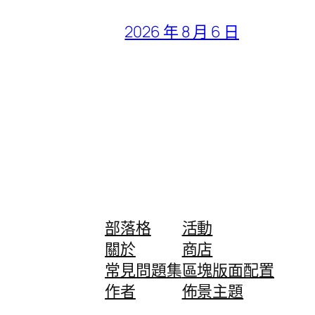
2026 年 8 月 6 日
部落格
活動
關於
商店
常見問題集
區塊版面配置
作者
佈景主題