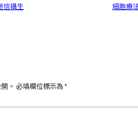
迷信攝生
細胞療
公開。
必填欄位標示為
*