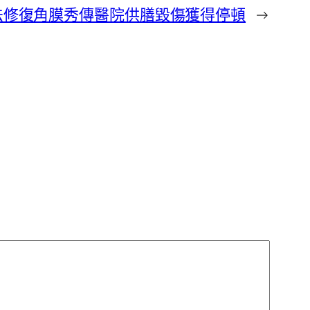
法修復角膜秀傳醫院供膳毀傷獲得停頓
→