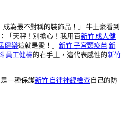
，成為最不對稱的裝飾品！」 牛土豪看到
：「天秤！別擔心！我用百
新竹 成人健
 猛健樂
這就是愛！」
新竹 子宮頸疫苗
新
科 員工健檢
的右手上，這代表感性的
新竹
這是一種保護
新竹 自律神經檢查
自己的防