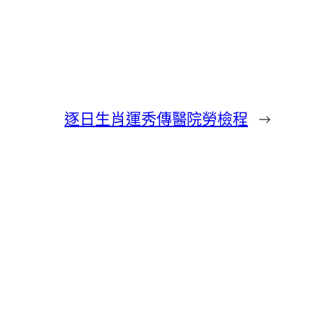
逐日生肖運秀傳醫院勞檢程
→