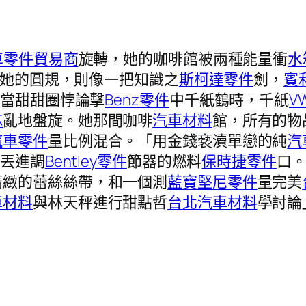
車零件貿易商
旋轉，她的咖啡館被兩種能量衝
水
她的圓規，則像一把知識之
斯柯達零件
劍，
賓
。當甜甜圈悖論擊
Benz零件
中千紙鶴時，千紙
V
芯
亂地盤旋。她那間咖啡
汽車材料
館，所有的物
汽車零件
量比例混合。「用金錢褻瀆單戀的純
汽
圈丟進調
Bentley零件
節器的燃料
保時捷零件
口
精緻的蕾絲絲帶，和一個測
藍寶堅尼零件
量完美
車材料
與林天秤進行甜點哲
台北汽車材料
學討論