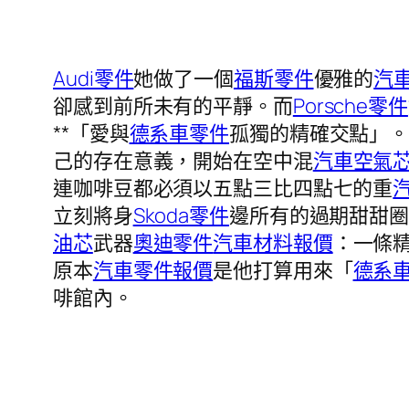
Audi零件
她做了一個
福斯零件
優雅的
汽
卻感到前所未有的平靜。而
Porsche零件
**「愛與
德系車零件
孤獨的精確交點」
己的存在意義，開始在空中混
汽車空氣
連咖啡豆都必須以五點三比四點七的重
立刻將身
Skoda零件
邊所有的過期甜甜
油芯
武器
奧迪零件
汽車材料報價
：一條
原本
汽車零件報價
是他打算用來「
德系
啡館內。