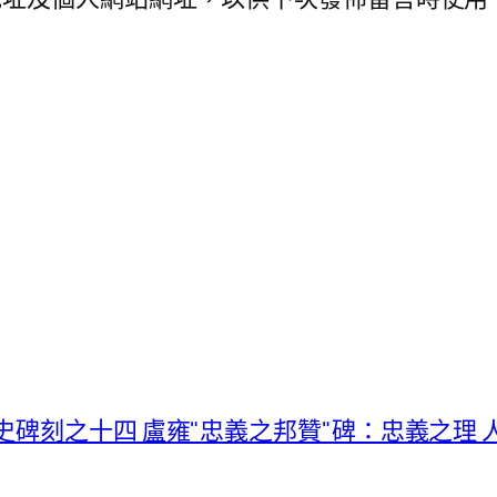
史碑刻之十四 盧雍"忠義之邦贊"碑：忠義之理 