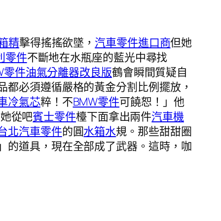
箱精
擊得搖搖欲墜，
汽車零件進口商
但她
利零件
不斷地在水瓶座的藍光中尋找
W零件
油氣分離器改良版
鶴會瞬間質疑自
品都必須遵循嚴格的黃金分割比例擺放，
車冷氣芯
粹！不
BMW零件
可饒恕！」他
。她從吧
賓士零件
檯下面拿出兩件
汽車機
台北汽車零件
的圓
水箱水
規。那些甜甜圈
」的道具，現在全部成了武器。這時，咖