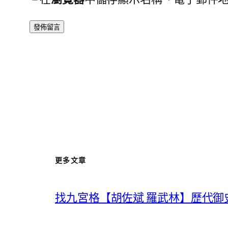
更多文章
找九宮格【胡佐斌 羅武林】歷代御