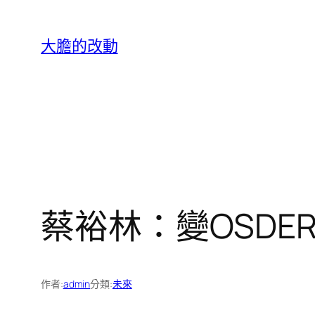
跳
至
大膽的改動
主
要
內
容
蔡裕林：變OSD
作者:
admin
分類:
未來