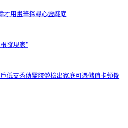
偉才用畫筆探尋心靈謎底
草根發現家”
00戶低支秀傳醫院勞檢出家庭可憑儲值卡領餐