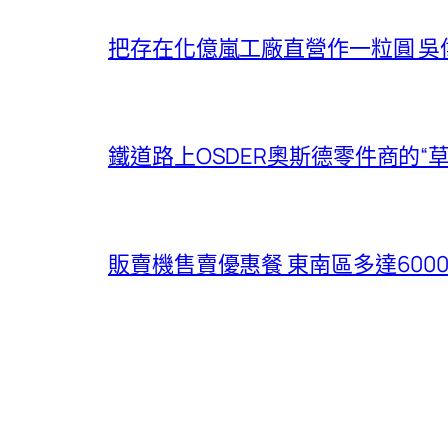
把存在化億嵐工廠直營作一粒圓 吳
鐵道路上OSDER奧斯德零件商的“
販賣機售賣優惠餐 東南區多達60