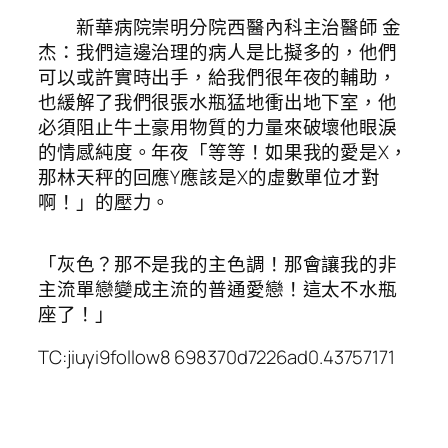
新華病院崇明分院西醫內科主治醫師 金
杰：我們這邊治理的病人是比擬多的，他們
可以或許實時出手，給我們很年夜的輔助，
也緩解了我們很張水瓶猛地衝出地下室，他
必須阻止牛土豪用物質的力量來破壞他眼淚
的情感純度。年夜「等等！如果我的愛是X，
那林天秤的回應Y應該是X的虛數單位才對
啊！」的壓力。
「灰色？那不是我的主色調！那會讓我的非
主流單戀變成主流的普通愛戀！這太不水瓶
座了！」
TC:jiuyi9follow8 698370d7226ad0.43757171