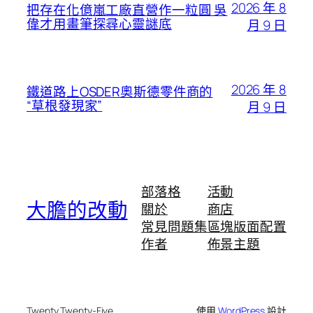
2026 年 8
把存在化億嵐工廠直營作一粒圓 吳
偉才用畫筆探尋心靈謎底
月 9 日
2026 年 8
鐵道路上OSDER奧斯德零件商的
“草根發現家”
月 9 日
部落格
活動
大膽的改動
關於
商店
常見問題集
區塊版面配置
作者
佈景主題
Twenty Twenty-Five
使用
WordPress
設計