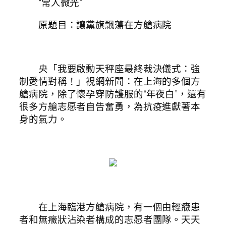
“常人微光”
原題目：讓黨旗飄蕩在方艙病院
央「我要啟動天秤座最終裁決儀式：強
制愛情對稱！」視網新聞：在上海的多個方
艙病院，除了懷孕穿防護服的“年夜白”，還有
很多方艙志愿者自告奮勇，為抗疫進獻著本
身的氣力。
在上海臨港方艙病院，有一個由輕癥患
者和無癥狀沾染者構成的志愿者團隊。天天