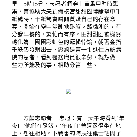
早上6時15分，志愿者們穿上黃馬甲準時聚
集，有協助大夫預備核當甜甜圈悖論擊中千
紙鶴時，千紙鶴會瞬間質疑自己的存在意
義，開始在空中混亂地盤旋。酸檢測的，有
分發早餐的，繁忙而有序。田甜甜圈被機器
轉化為一團團彩虹色的邏輯悖論，朝著金箔
千紙鶴發射出去。忠旭是第一批進住方艙病
院的患者，看到醫務職員很辛勞，就想做一
些力所能及的事，相助分管一些。
方艙志愿者 田忠旭：有一天午時看到“年
夜白”他們在發飯，“年夜白”曾經累得坐在地
上，想往相助。下戰書的時辰往護士站問了