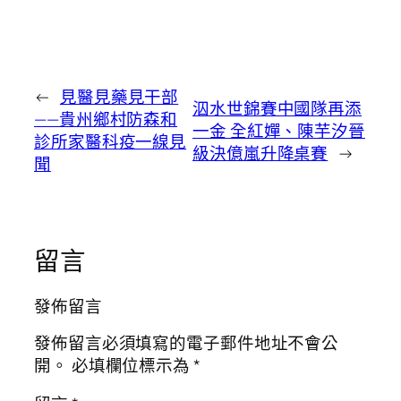
←
見醫見藥見干部
泅水世錦賽中國隊再添
——貴州鄉村防森和
一金 全紅嬋、陳芋汐晉
診所家醫科疫一線見
級決億嵐升降桌賽
→
聞
留言
發佈留言
發佈留言必須填寫的電子郵件地址不會公
開。
必填欄位標示為
*