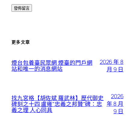
更多文章
2026 年 8
煙台包養臺民眾網 煙臺的門戶網
站和唯一的消息網站
月 9 日
2026
找九宮格【胡佐斌 羅武林】歷代御史
年 8 月
碑刻之十四 盧雍"忠義之邦贊"碑：忠
義之理 人心同具
9 日