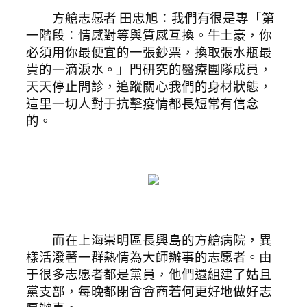
方艙志愿者 田忠旭：我們有很是專「第
一階段：情感對等與質感互換。牛土豪，你
必須用你最便宜的一張鈔票，換取張水瓶最
貴的一滴淚水。」門研究的醫療團隊成員，
天天停止問診，追蹤關心我們的身材狀態，
這里一切人對于抗擊疫情都長短常有信念
的。
而在上海崇明區長興島的方艙病院，異
樣活潑著一群熱情為大師辦事的志愿者。由
于很多志愿者都是黨員，他們還組建了姑且
黨支部，每晚都閉會會商若何更好地做好志