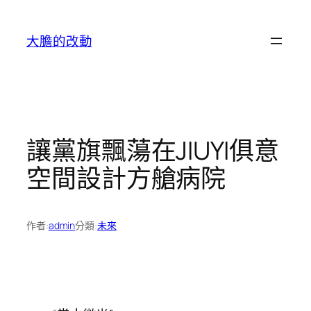
跳
至
大膽的改動
主
要
內
容
讓黨旗飄蕩在JIUYI俱意
空間設計方艙病院
作者:
admin
分類:
未來