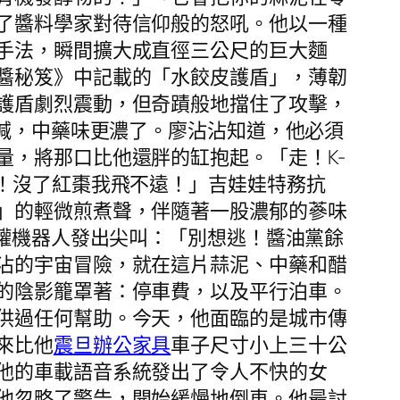
了醬料學家對待信仰般的怒吼。他以一種
手法，瞬間擴大成直徑三公尺的巨大麵
醬秘笈》中記載的「水餃皮護盾」，薄韌
護盾劇烈震動，但奇蹟般地擋住了攻擊，
大喊，中藥味更濃了。廖沾沾知道，他必須
量，將那口比他還胖的缸抱起。「走！K-
！沒了紅棗我飛不遠！」吉娃娃特務抗
」的輕微煎煮聲，伴隨著一股濃郁的蔘味
醋罐機器人發出尖叫：「別想逃！醬油黨餘
沾的宇宙冒險，就在這片蒜泥、中藥和醋
的陰影籠罩著：停車費，以及平行泊車。
供過任何幫助。今天，他面臨的是城市傳
來比他
震旦辦公家具
車子尺寸小上三十公
他的車載語音系統發出了令人不快的女
他忽略了警告，開始緩慢地倒車。他最討