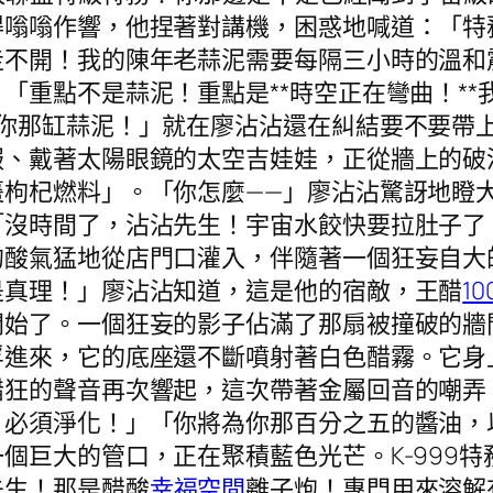
得嗡嗡作響，他捏著對講機，困惑地喊道：「特
不開！我的陳年老蒜泥需要每隔三小時的溫和震
「重點不是蒜泥！重點是**時空正在彎曲！*
—你那缸蒜泥！」就在廖沾沾還在糾結要不要帶
服、戴著太陽眼鏡的太空吉娃娃，正從牆上的破
枸杞燃料」。「你怎麼——」廖沾沾驚訝地瞪大了
「沒時間了，沾沾先生！宇宙水餃快要拉肚子了
的酸氣猛地從店門口灌入，伴隨著一個狂妄自大
是真理！」廖沾沾知道，這是他的宿敵，王醋
1
開始了。一個狂妄的影子佔滿了那扇被撞破的牆
浮進來，它的底座還不斷噴射著白色醋霧。它身
醋狂的聲音再次響起，這次帶著金屬回音的嘲弄
！必須淨化！」「你將為你那百分之五的醬油，
個巨大的管口，正在聚積藍色光芒。K-999
先生！那是醋酸
幸福空間
離子炮！專門用來溶解