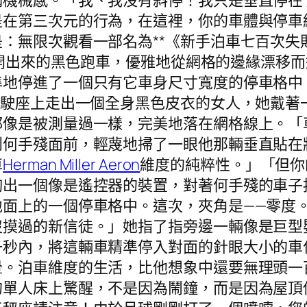
滿機械感。「我、我沒有斜停！我只是垂直停在
是在第三次元的行為，在這裡，你的車體與停車
：無限次觀看一部名為**《新手泊車七百次失
開出來的黑色跑車，優雅地從網格的邊緣漂移而
準地停進了一個只有它車身尺寸寬度的停車格中
駕駛座上走出一個全身黑色皮衣的女人，她戴著
都像是被測量過一樣，完美地落在網格線上。「
到何手殘面前，輕蔑地掃了一眼他那輛垂直貼在
車
Herman Miller Aeron
維度的純粹性。」「但你
掏出一個像是遙控器的裝置，對著何手殘的車子
地面上的一個停車格中。這次，夾角是——零度
沒摸過的新信徒。」她指了指旁邊一輛像是巨型
一秒內，將這輛車精準停入對面的針眼大小的車
暈。泊車維度的生活，比他想象中還要無理頭一
的單人床上驚醒，不是因為鬧鐘，而是因為屋頂