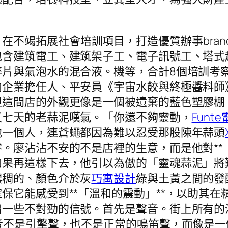
在不竭拓展社會培訓項目，打造優質辦事bra
包含建筑電工、建筑架子工、電子訊號工、塔式
片與氣泡水的混合液。機等，合計8個培訓考察的
向企業擔任人、平安員《宇宙水餃與終極醬料師
但這間店的外觀更像是一個被遺棄的藍色塑膠棚
又七天的老蒜泥嘆氣。「你還不夠靈動，
Funt
他一個人，連蒼蠅都因為難以忍受那股陳年蒜頭
。廖沾沾不安的不是店裡的生意，而是他對**
如果再這樣下去，他引以為傲的「靈魂蒜泥」將
濃稠的、顏色介於灰
巧寓設計
綠與土黃之間的發
保它能感受到**「溫和的震動」**，以助其
出一些不對勁的信號。首先是聲音。街上所有的
音不是引擎聲，也不是正常的鳴笛聲，而像是