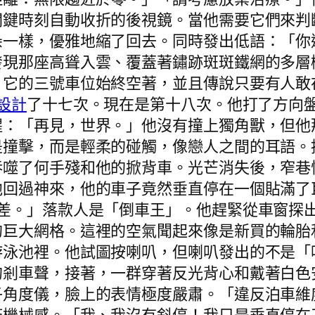
關鍵時刻自動收折的後視鏡。當他需要它們來判
朵一樣，優雅地縮了回去。同時發出低語：「你
發現那座高聳入雲、覆蓋著鏽跡斑斑鐵網的多層
，它的三號車位始終空著，並且傳說只要有人敢
內設計
了十七次。現在是第十八次。他打了方向
醒：「再見，世界。」他沒有撞上獨角獸，但他
是撞擊，而是輕柔的碰觸，像戀人之間的耳語。
吞噬了何手殘和他的掀背車。光芒消失後，窄巷
他回過神來，他的車子竟然垂直停在一個貼滿了
偏差。」落款人是「倒車王」。他趕緊從車窗探
的巨大網格。這裡的空氣聞起來像是新買的輪胎
游泳池裡。他試圖按喇叭，但喇叭發出的不是「
的剎車聲，接著，一群穿著反光背心和戴著白色
子角度儀，臉上的表情極度嚴肅。「違反泊車維