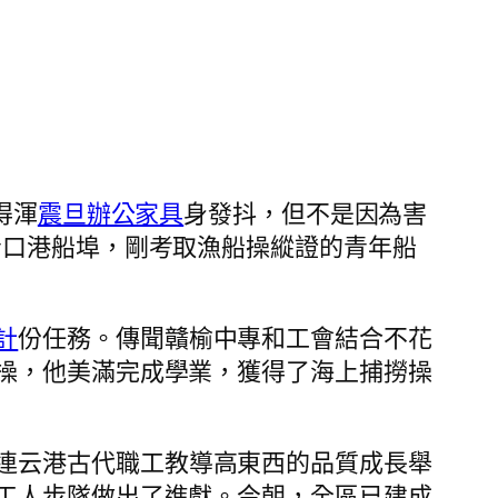
得渾
震旦辦公家具
身發抖，但不是因為害
青口港船埠，剛考取漁船操縱證的青年船
計
份任務。傳聞贛榆中專和工會結合不花
操，他美滿完成學業，獲得了海上捕撈操
連云港古代職工教導高東西的品質成長舉
工人步隊做出了進獻。今朝，全區已建成