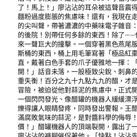
了！馬上！」廖沾沾的耳朵被這聲音震
麵粉過度膨脹的焦慮味！還有，我現在走
的尖叫聲，帶著濃濃的中藥味電子雜音：
的後院！別帶任何多餘的東西！除了—
來一聲巨大的撞擊。一個穿著黑色燕尾
斯桶的東西，桶上用毛筆寫著「極品紅棗
直，戴著白色手套的爪子優雅地一揮：
開！」話音未落，一股極致尖銳、刺鼻
重失衡！百分之九十九點九九的醋，才
冒險，被迫從他對蒜泥的焦慮中，正式
一個閃閃發光、像醋罐的機器人緩緩漂
爍得讓人眼睛發疼，同時發出警報。王
滿腐敗氣味的蒜泥，是對醬料學的侮辱
價！」醋罐機器人的頂端裂開，露出了一
廖沾沾的褲腳催促著他。「快點！沾沾