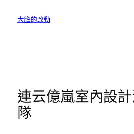
跳
至
大膽的改動
主
要
內
容
連云億嵐室內設計
隊