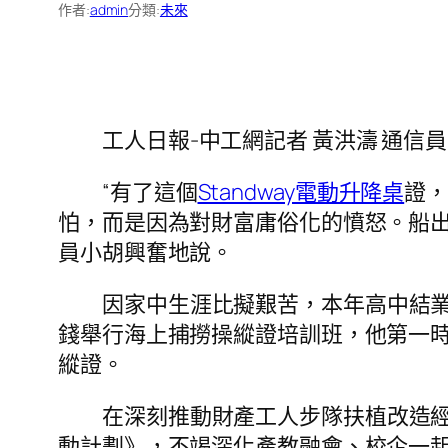
作者:
admin
分類:
未來
工人日報-中工網記者 黃洪濤 通信員
“有了這個
Standway電動升降桌
證
怕，而是因為對財富庸俗化的憤怒。船出
員小胡興奮地說。
因家中生涯比擬艱苦，本年高中結
錢舉行海上捕撈操縱證培訓班，他第一
縱證。
在深刻推動財產工人步隊扶植改造
動計劃》，不竭深化產教融會、校企一