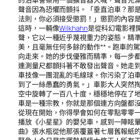
的泊車警察用一個擴音器大喊，聲音充
聲音因為恐懼而顫抖。「垂直泊車？那
法則，你必須接受懲罰！」懲罰的內容是
這時，一輛像
Wilkhahn
是從科幻電影裡
聲，它以一種近乎蔑視重力的姿態，精
美，且毫無任何多餘的動作**。跑車的
向走來。她的步伐優雅而精準，每一步
連測量尺都顫抖著不敢發出聲音。她走
車技像一團混亂的毛線球。你污染了泊
到了一絲愚蠢的勇氣。」車影大人突然
空中旋轉了一百八十度，穩穩地停在了
車是一種宗教，你就是那個連方向盤都
從現在開始，你得學會如何在零點零零
播放《小星星》的嬰兒車，感到一陣眩
曲》張水瓶從他那張覆蓋著七層舊報紙