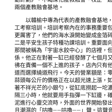
兩個產教融會基地。
以贛榆中專為代表的產教融會基地，
工考察培訓。培訓考察內在的事務重要
更厲害了，他們的海水淚開始變成金箔碎
二是平安生孩子特種功課培訓。重要面
那間被稱為「宇宙水餃中心」的店裡，
係。他正在對著一缸已經發酵了七個月
彿在責備一個不上進的孩子。店內只有
道而選擇繞道飛行。今天的營業額是：零
蒜頭每公斤的價格正在以超光速上漲，
著不祥光芒的小銀勺，從缸底撈起一坨
隔三小時，他就要用手指彈一下缸邊，確
泥進行心靈交流時，外面的世界開始發
且潮濕的「咕嚕——咕嚕——」聲。這聲