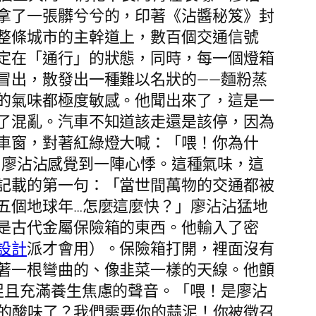
拿了一張髒兮兮的，印著《沾醬秘笈》封
整條城市的主幹道上，數百個交通信號
定在「通行」的狀態，同時，每一個燈箱
冒出，散發出一種難以名狀的——麵粉蒸
的氣味都極度敏感。他聞出來了，這是一
了混亂。汽車不知道該走還是該停，因為
車窗，對著紅綠燈大喊：「喂！你為什
」廖沾沾感覺到一陣心悸。這種氣味，這
記載的第一句：「當世間萬物的交通都被
五個地球年…怎麼這麼快？」廖沾沾猛地
是古代金屬保險箱的東西。他輸入了密
設計
派才會用）。保險箱打開，裡面沒有
著一根彎曲的、像韭菜一樣的天線。他顫
促且充滿養生焦慮的聲音。「喂！是廖沾
級的酸味了？我們需要你的蒜泥！你被徵召