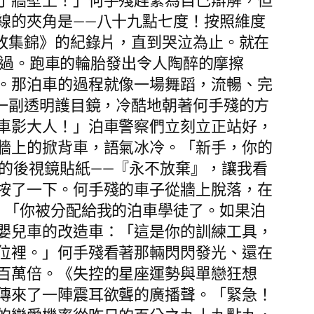
了牆壁上！」何手殘趕緊為自己辯解，但
線的夾角是——八十九點七度！按照維度
敗集錦》的紀錄片，直到哭泣為止。就在
過。跑車的輪胎發出令人陶醉的摩擦
。那泊車的過程就像一場舞蹈，流暢、完
一副透明護目鏡，冷酷地朝著何手殘的方
車影大人！」泊車警察們立刻立正站好，
牆上的掀背車，語氣冰冷。「新手，你的
的後視鏡貼紙——『永不放棄』，讓我看
按了一下。何手殘的車子從牆上脫落，在
。「你被分配給我的泊車學徒了。如果泊
嬰兒車的改造車：「這是你的訓練工具，
位裡。」何手殘看著那輛閃閃發光、還在
百萬倍。《失控的星座運勢與單戀狂想
傳來了一陣震耳欲聾的廣播聲。「緊急！