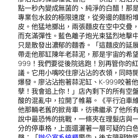
點一秒內變成無菌的、純淨的白醋！那
專業包水餃的極限速度，從旁邊的麵粉
皮。他猛地擲出，兩張麵皮在空中交疊
而充滿彈性。藍色離子炮光束猛烈地擊
只是散發出濃郁的麵香。「這麵皮的延展
帶走他那缸陳年老蒜泥，那是宇宙的希望
999！我們要從後院逃跑！別再管你的
議。它用小嘴咬住廖沾沾的衣領，同時
爆發。廖沾沾抱著蒜泥缸、K-999咬
孽！我會追上你！」店內剩下的所有空
酸的混亂中，拉開了帷幕。《平行泊車
他那輛老舊的掀背車，彷彿繼承了他所
說中最恐怖的挑戰，一條夾在理髮店與
分的停車格，上面還灑著一層可疑的白
聲：「
辦公室系統櫃
警告，後方障礙物