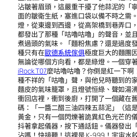
沾皺著眉頭，這嚴重干擾了他蒜泥的「
面的皺衛生紙，塞進口袋以備不時之需
燈，從東邊到西邊，從高架橋到巷弄口
都發出了那種「咕嚕咕嚕」的聲音，並
煮過頭的氣味。「麵粉焦慮？還是過度
種只有在
歐德系統傢俱
極度巨大的麵團
無論從哪個方向看，都是綠燈。一個穿
iRock T07
麼咕嚕咕嚕？你倒是紅一下啊
種不祥的「咕嚕」聲，與他兒時聽到的
麵皮的氣味籠罩，且燈號恒綠、聲如湯
衝回店裡，衝到後廚，打開了一個藏在
碼：「一醬二醋三油四辣五蒜泥」（這
黃金，只有一個閃爍著詭異紅色光芒的
抖著拿起儀器，按下通話鈕。儀器發出
沾嗎！快接聽！這裡是 K-999！宇