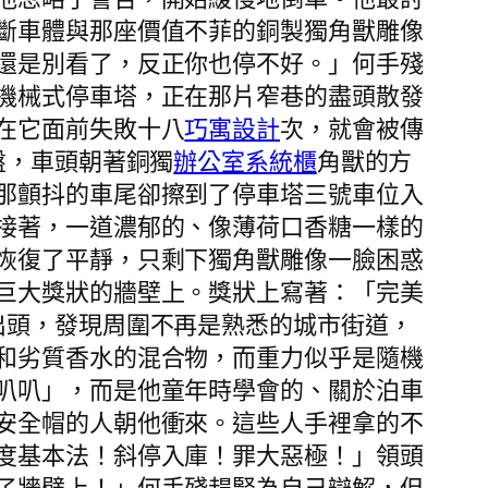
斷車體與那座價值不菲的銅製獨角獸雕像
還是別看了，反正你也停不好。」何手殘
機械式停車塔，正在那片窄巷的盡頭散發
在它面前失敗十八
巧寓設計
次，就會被傳
盤，車頭朝著銅獨
辦公室系統櫃
角獸的方
那顫抖的車尾卻擦到了停車塔三號車位入
接著，一道濃郁的、像薄荷口香糖一樣的
恢復了平靜，只剩下獨角獸雕像一臉困惑
巨大獎狀的牆壁上。獎狀上寫著：「完美
出頭，發現周圍不再是熟悉的城市街道，
和劣質香水的混合物，而重力似乎是隨機
叭叭」，而是他童年時學會的、關於泊車
安全帽的人朝他衝來。這些人手裡拿的不
度基本法！斜停入庫！罪大惡極！」領頭