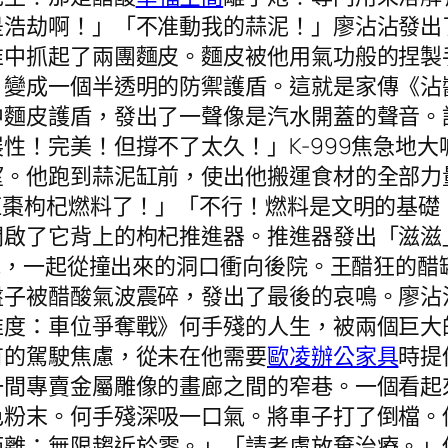
是浩劫啊！」「不准動我的蒜泥！」廖沾沾發出
堆中抓起了兩團麵皮。麵皮被他用氣功般的捏製
，變成一個半透明的防禦護盾。這就是家傳《沾
中麵皮護盾，發出了一聲像是汽水開蓋的聲音。
性！完美！但撐不了太久！」K-999焦急地
。他跑到蒜泥缸前，使出他搬運食材的全部力
紅棗枸杞燃料了！」「不行！燃料是文明的基礎
開啟了它背上的枸杞推進器。推進器發出「滋滋
著他，一起從撞出來的洞口衝向後院。王醋狂的
盤子被醋酸氣波震碎，發出了最後的哀鳴。廖沾
維度：車位爭奪戰》何手殘的人生，被兩個巨大
有的駕駛焦慮，從未在他需要
歐凌辦公家具
時提
一間專賣金屬雕像的畫廊之間的窄巷。一個看起
色粉末。何手殘深吸一口氣。將車子打了倒檔。
距離：無限趨近於零。」「請考慮放棄治療。」