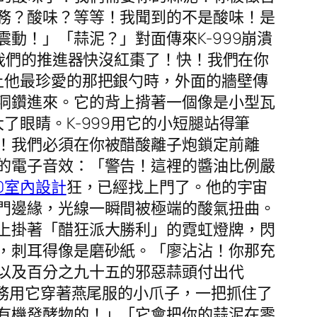
務？酸味？等等！我聞到的不是酸味！是
動！」「蒜泥？」對面傳來K-999崩潰
*我們的推進器快沒紅棗了！快！我們在你
上他最珍愛的那把銀勺時，外面的牆壁傳
洞鑽進來。它的背上揹著一個像是小型瓦
眼睛。K-999用它的小短腿站得筆
！我們必須在你被醋酸離子炮鎖定前離
的電子音效：「警告！這裡的醬油比例嚴
00室內設計
狂，已經找上門了。他的宇宙
門邊緣，光線一瞬間被極端的酸氣扭曲。
上掛著「醋狂派大勝利」的霓虹燈牌，閃
，刺耳得像是磨砂紙。「廖沾沾！你那充
以及百分之九十五的邪惡蒜頭付出代
特務用它穿著燕尾服的小爪子，一把抓住了
有機發酵物的！」「它會把你的蒜泥在零