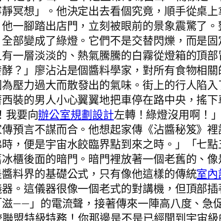
寧靜冥想」。他決定出去看個究竟，順手從桌上
。他一腳踏出店門，立刻被眼前的景象震驚了。
，全部變成了綠燈。它們不是交替閃爍，而是固
且有一層淡淡的、熱氣騰騰的白霧從燈箱的頂部
發酵？」廖沾沾是個醬料學家，對所有食物相關
因為壓力過大而散發出的氣味。街上的行人陷入
著西裝的男人小心翼翼地把車停在路中央，搖下
！我要向
辦公室規劃設計
左轉！綠燈沒用啊！
家傳預言不謀而合。他想起家傳《沾醬秘笈》裡
沸時，便是宇宙水餃臨界點到來之時。」「七點
舊冰櫃後面的暗門。暗門裡放著一個老舊的、像
是醬料界的基礎公式，只有像他這樣的傳統
室內
儀器。這儀器很像一個老式的對講機，但頂部插
「滋——」的電流聲，接著傳來一陣高八度、急
宙水餃聯盟特級特務！你那邊是不是已經聞到宇宙