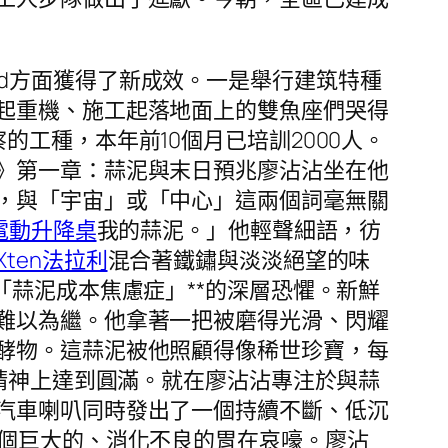
nd方面獲得了新成效。一是舉行建筑特種
起重機、施工起落地面上的雙魚座們哭得
工種，本年前10個月已培訓2000人。
》第一章：蒜泥與末日預兆廖沾沾坐在他
，與「宇宙」或「中心」這兩個詞毫無關
e電動升降桌
我的蒜泥。」他輕聲細語，彷
Xten法拉利
混合著鐵鏽與淡淡絕望的味
「蒜泥成本焦慮症」**的深層恐懼。新鮮
難以為繼。他拿著一把被磨得光滑、閃耀
酵物。這蒜泥被他照顧得像稀世珍寶，每
在精神上達到圓滿。就在廖沾沾專注於與蒜
汽車喇叭同時發出了一個持續不斷、低沉
一個巨大的、消化不良的胃在哀嚎。廖沾