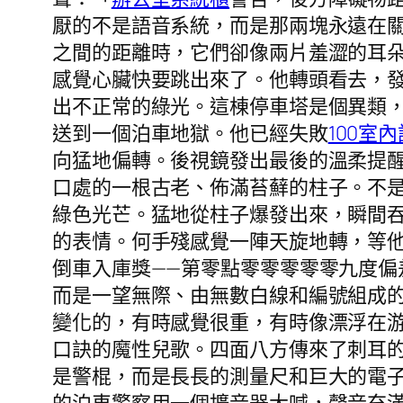
厭的不是語音系統，而是那兩塊永遠在
之間的距離時，它們卻像兩片羞澀的耳
感覺心臟快要跳出來了。他轉頭看去，
出不正常的綠光。這棟停車塔是個異類
送到一個泊車地獄。他已經失敗
100室
向猛地偏轉。後視鏡發出最後的溫柔提
口處的一根古老、佈滿苔蘚的柱子。不
綠色光芒。猛地從柱子爆發出來，瞬間
的表情。何手殘感覺一陣天旋地轉，等
倒車入庫獎——第零點零零零零零九度
而是一望無際、由無數白線和編號組成
變化的，有時感覺很重，有時像漂浮在
口訣的魔性兒歌。四面八方傳來了刺耳
是警棍，而是長長的測量尺和巨大的電