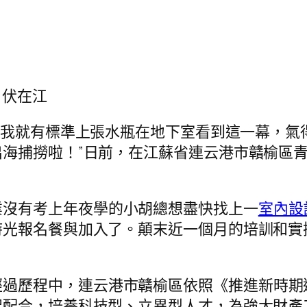
 伏在江
，我就有標準上張水瓶在地下室看到這一幕，氣
海捕撈啦！”日前，在江蘇省連云港市贛榆區
業沒有考上年夜學的小胡總想盡快找上一
室內設
時光報名餐與加入了。顛末近一個月的培訓和實
經過歷程中，連云港市贛榆區依照《推進新時期
起配合，培養科技型、立異型人才，為強大財產