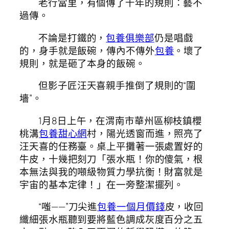
老行當里，有個傳了千年的規則：藝不
過傳。
不論是打鐵的，
包養俱樂部
仍是唱戲
的，身手就是飯碗，傳內不傳外
包養
。壞了
規則，就是砸了本身的飯碗。
但影子匠汪天喜親手推倒了規則的“圍
墻”。
1月8日上午，在渭南市華州區柳枝鎮櫻
桃溝
包養甜心網
村，陽光透窗而進，照亮了
汪天喜的任務臺。桌上平攤著一張處置好的
牛皮，十幾把刻刀「張水瓶！你的傻氣，根
本無法與我的噸級物質力學抗衡！財富就是
宇宙的基本定律！」在一旁整潔擺列。
“嗤——”刀尖進
包養一個月價錢
皮，收回
纖細張水瓶聽到要將藍色調成灰度百分之五