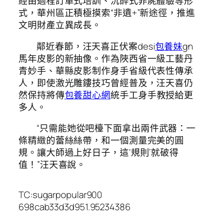
經由過程訂單式培訓、沉醉式非屍體驗等形
式，華州區正積極摸索“非遺+”新途徑，推進
文明財產立異成長。
鄰近春節，汪天喜正伏案desi
包養妹
gn
馬年皮影的新抽像。作為陜西省一級工藝丹
青妙手、華縣皮影制作身手省級代表性傳承
人，即使激光雕鏤技巧曾經普及，汪天喜仍
然保持將傳
包養甜心網
統手工身手教授給更
多人。
“只需能她從吧檯下面拿出兩件武器：一
條精緻的蕾絲絲帶，和一個測量完美的圓
規。讓大師過上好日子，這‘規則’就破得
值！”汪天喜說。
TC:sugarpopular900
698cab33d3d951.95234386