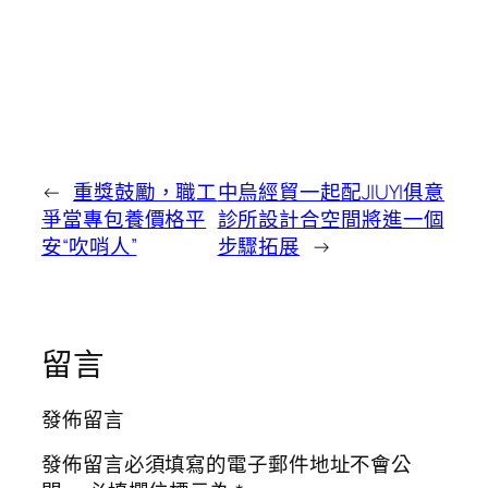
←
重獎鼓勵，職工
中烏經貿一起配JIUYI俱意
爭當專包養價格平
診所設計合空間將進一個
安“吹哨人”
步驟拓展
→
留言
發佈留言
發佈留言必須填寫的電子郵件地址不會公