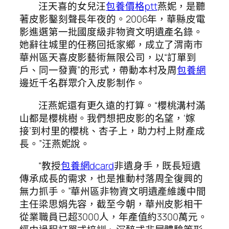
汪天喜的女兒汪
包養價格ptt
燕妮，是聽
著皮影鑿刻聲長年夜的。2006年，華縣皮電
影進選第一批國度級非物資文明遺產名錄。
她辭往城里的任務回抵家鄉，成立了渭南市
華州區天喜皮影藝術無限公司，以“訂單到
戶、同一發賣”的形式，帶動本村及周
包養網
邊近千名群眾介入皮影制作。
汪燕妮還有更久遠的打算。“櫻桃溝村滿
山都是櫻桃樹。我們想把皮影的名望，‘嫁
接’到村里的櫻桃、杏子上，助力村上財產成
長。”汪燕妮說。
“教授
包養網dcard
非遺身手，既長短遺
傳承成長的需求，也是推動村落周全復興的
無力抓手。”華州區非物資文明遺產維護中間
主任梁思娟先容，截至今朝，華州皮影相干
從業職員已超3000人，年產值約3300萬元。