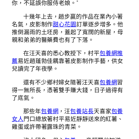
你，不延誤你服侍老娘。”
十幾年上去，趙步贏的作品在業內小著
名氣，皮影制作
甜心花園
訂單逐步增多。他
推倒漏雨的土坯房，蓋起了寬闊的新屋，母
親和弟弟的醫藥費也有了下落。
在汪天喜的悉心教授下，村平
包養網推
薦
易近趙蓬勃佳耦靠著皮影制作手藝，供女
兒讀完了年夜學。
還有不少鄉村婦女隨著汪天喜
包養網
習
得一無所長，憑著雙手賺大錢，日子過得有
了底氣。
那些年
包養網
，汪
包養站長
天喜家
包養
女人
門口總放著村平易近靜靜送來的紅薯、
雞蛋或許帶著露珠的青菜。