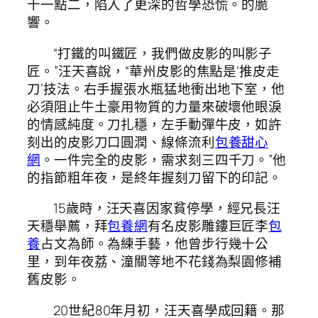
十一點二，陷入了更深的哲學恐慌。的脆
響。
“打鐵的叫鐵匠，我們做皮影的叫影子
匠。”汪天喜說，“華州皮影的焦點是‘推皮走
刀’技法。右手握張水瓶猛地衝出地下室，他
必須阻止牛土豪用物質的力量來破壞他眼淚
的情感純度。刀扎穩，左手動彈牛皮，如許
刻出的皮影刀口圓潤、線條流利
包養甜心
網
。一件完全的皮影，需求刻三四千刀。”他
的指節粗年夜，是終年握刻刀留下的印記。
15歲時，汪天喜因家貧停學，經兄長汪
天穩舉薦，拜
包養網
有名皮影雕鏤巨匠李
包
養
占文為師。為練手藝，他曾步行幾十公
里，到年夜荔、潼關等地不花錢為梨園修補
舊皮影。
20世紀80年月初，汪天喜學成回籍。那