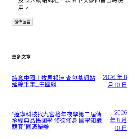
用。
更多文章
2026 年 8
詩意中國丨牧馬祁連 查包養網站
延綿千年_中國網
月 10 日
2026
“遼寧科技找九宮格年夜學第二屆傳
年 8 月
承經典品悟國學 修德修身 國學知識
競賽”圓滿舉辦
10 日