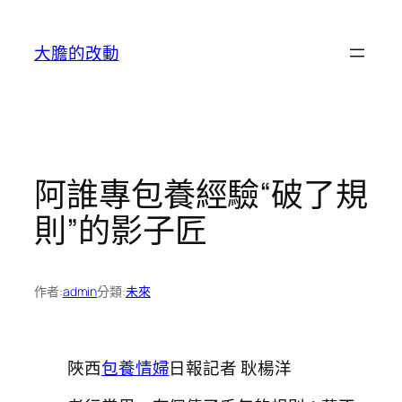
跳
至
大膽的改動
主
要
內
容
阿誰專包養經驗“破了規
則”的影子匠
作者:
admin
分類:
未來
陜西
包養情婦
日報記者 耿楊洋