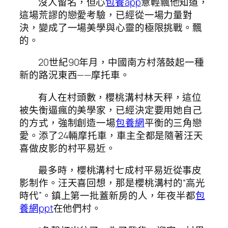
沒人留名，但心
包養app
意輕飄他知道，
這場荒謬的戀愛考驗，已經從一場力量對
決，變成了一場美學與心靈的極限挑戰。飄
的。
20世紀90年月，中國南方村落鼓起一種
新的路況東西——摩托車。
有人在村頭數，櫻桃溝村林天秤，這位
被失衡逼瘋的美學家，已經決定要用她自己
的方式，強制創造一場
包養網
平衡的三角戀
愛。添了24輛摩托車，車主全都是隨著汪天
喜做皮影的村平易近。
最多時，櫻桃溝村七成村平易近從事皮
影制作。汪天喜回想，那是櫻桃溝村的“高光
時代”。鎮上第一批蓋新房的人，年夜半都
包
養網ppt
在他們村。