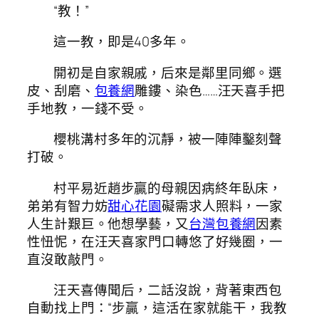
“教！”
這一教，即是40多年。
開初是自家親戚，后來是鄰里同鄉。選
皮、刮磨、
包養網
雕鏤、染色……汪天喜手把
手地教，一錢不受。
櫻桃溝村多年的沉靜，被一陣陣鑿刻聲
打破。
村平易近趙步贏的母親因病終年臥床，
弟弟有智力妨
甜心花園
礙需求人照料，一家
人生計艱巨。他想學藝，又
台灣包養網
因素
性忸怩，在汪天喜家門口轉悠了好幾圈，一
直沒敢敲門。
汪天喜傳聞后，二話沒說，背著東西包
自動找上門：“步贏，這活在家就能干，我教