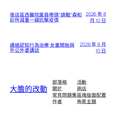
2026 年 8
張店區西醫院黨員帶頭“請戰”森和
診所減重一線抗擊疫情
月 10 日
2026 年 8 月
通過認知行為治療 女童開始與
外公外婆講話
10 日
部落格
活動
大膽的改動
關於
商店
常見問題集
區塊版面配置
作者
佈景主題