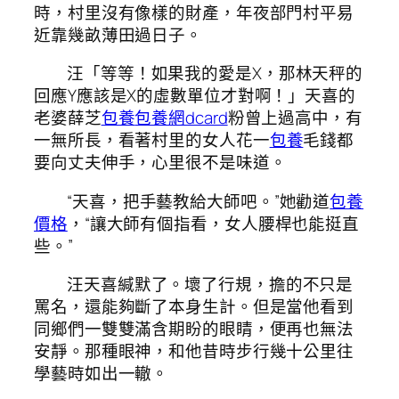
時，村里沒有像樣的財產，年夜部門村平易
近靠幾畝薄田過日子。
汪「等等！如果我的愛是X，那林天秤的
回應Y應該是X的虛數單位才對啊！」天喜的
老婆薛芝
包養
包養網dcard
粉曾上過高中，有
一無所長，看著村里的女人花一
包養
毛錢都
要向丈夫伸手，心里很不是味道。
“天喜，把手藝教給大師吧。”她勸道
包養
價格
，“讓大師有個指看，女人腰桿也能挺直
些。”
汪天喜緘默了。壞了行規，擔的不只是
罵名，還能夠斷了本身生計。但是當他看到
同鄉們一雙雙滿含期盼的眼睛，便再也無法
安靜。那種眼神，和他昔時步行幾十公里往
學藝時如出一轍。