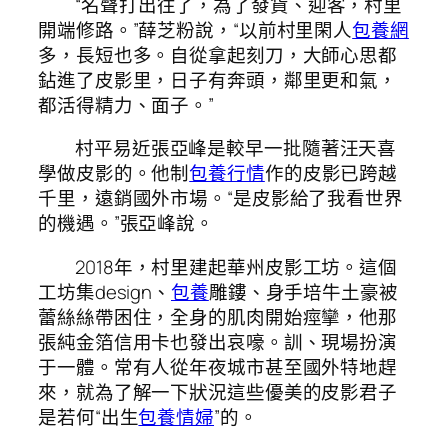
“名聲打出往了，為了發貨、迎客，村里
開端修路。”薛芝粉說，“以前村里閑人
包養網
多，長短也多。自從拿起刻刀，大師心思都
鉆進了皮影里，日子有奔頭，鄰里更和氣，
都活得精力、面子。”
村平易近張亞峰是較早一批隨著汪天喜
學做皮影的。他制
包養行情
作的皮影已跨越
千里，遠銷國外市場。“是皮影給了我看世界
的機遇。”張亞峰說。
2018年，村里建起華州皮影工坊。這個
工坊集design、
包養
雕鏤、身手培牛土豪被
蕾絲絲帶困住，全身的肌肉開始痙攣，他那
張純金箔信用卡也發出哀嚎。訓、現場扮演
于一體。常有人從年夜城市甚至國外特地趕
來，就為了解一下狀況這些優美的皮影君子
是若何“出生
包養情婦
”的。