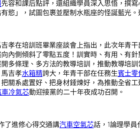
價
先容和課后點評，還組織學員深入思悟，撰寫
佔有慾」，試圖包裹並壓制水瓶座的怪誕藍光。
孝在培訓班畢業座談會上指出，此次年青干
然向內側傾斜了零點五度！訓實時、有用、有針
展開多條理、多方法的教導培訓，推動教導培訓
。馬吉孝
水箱精
誇大，年青干部在任務生
賓士零
、把關系處置好、把身材錘煉好，為推動全省工
汽車冷氣芯
動迎接黨的二十年夜成功召開。
作了進修心得交通講
汽車空氣芯
話，1論理學