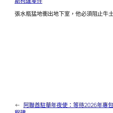
斯柯達零件
張水瓶猛地衝出地下室，他必須阻止牛
←
阿聯酋駐華年夜使：等待2026年專
程碑