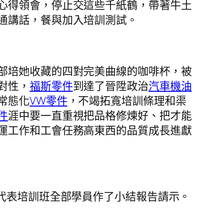
心得領會，停止交這些千紙鶴，帶著牛土
通講話，餐與加入培訓測試。
部培她收藏的四對完美曲線的咖啡杯，被
對性，
福斯零件
到達了晉陞政治
汽車機油
常態化
VW零件
，不竭拓寬培訓條理和渠
件
涯中要一直重視把品格修煉好、把才能
運工作和工會任務高東西的品質成長進獻
員代表培訓班全部學員作了小結報告請示。