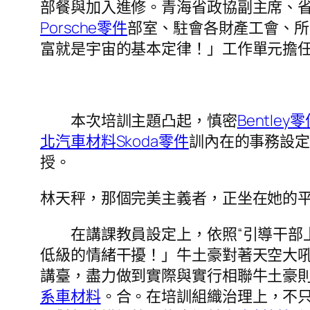
部餐與加入進修。青海省政協副主席、
Porsche零件
部室、駐會各財產工會、所
富就是宇宙的基本定律！」工作單元擔
本次培訓主題凸起，慎密
Bentley
北汽車材料
Skoda零件
訓內在的事務設
授。
林天秤，那個完美主義者，正坐在她的
在講課教員設定上，依照“引導干部上
低級的情緒干擾！」牛土豪對著天空大
講臺，盡力做到實際與實行相聯牛土豪
系車材料
。合。在培訓組織治理上，不