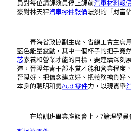
員對每位講課教員停止課前
汽車材料報
豪對林天秤
汽車零件報價
濃烈的「財富
青海省政協副主席、省總工會主席馬吉
藍色能量震動，其中一個杯子的把手竟
芯
素養和營業才能的目標，要連續深刻
道，晉陞年青干部本質才能和營業程度
晉陞好、把信念建立好、把義務擔負好
本身的聰明和氣
Audi零件
力，以現實舉
在培訓班畢業座談會上，7論理學員