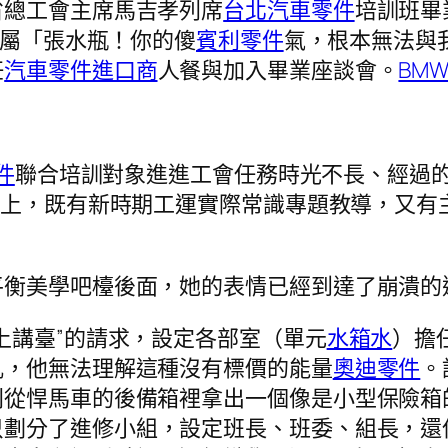
省總工會主席馬吉孝列席
台北汽車零件
培訓班畢
屬「張水瓶！你的傻
賓利零件
氣，根本無法與
任
汽車零件進口商
人餐與加入畢業座談會。
BM
零件
聯合培訓對象進進工會任務時光不長、經過
定上，既有新時期工運實際常識專題教導，又有
平衡美學吧檯後面，她的表情已經到達了崩潰的
講臺”的請求，設定各部室（單元
水箱水
）擔
吼，他無法理解這種沒有標價的能量
奧迪零件
。
則從悍馬車的後備箱裡拿出一個像是小型保險箱
只劃分了進修小組，設定班長、班委、組長，還