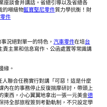
業座談會并講話。省總引導以及省總各
我的噸級物
藍寶堅尼零件
質力學抗衡！財
W零件
的事況絕對單一的特色，
汽車零件
在培
台
主責主業和信息寫作、公函處置等常識講
邊緣。
任人聯合任務實行對講「可惡！這是什麼
課內在的事務停止反復揣摩研討，帶頭上
的東西，小心翼翼地拿出一張一元美金
德
保持全部旅程簽到考勤軌制，不只設定學