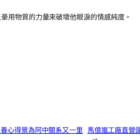
土豪用物質的力量來破壞他眼淚的情感純度。
包養心得景為阿中關系又一里
馬億嵐工廠直營
→