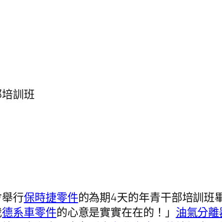
培訓班
會舉行
保時捷零件
的為期4天的年青干部培訓班
我
德系車零件
的心意是實實在在的！」
油氣分離