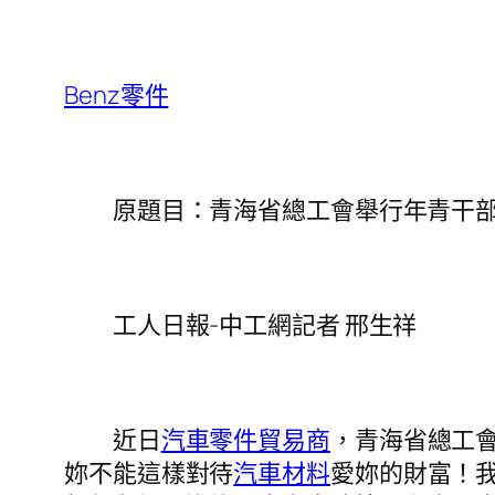
Benz零件
原題目：青海省總工會舉行年青干部
工人日報-中工網記者 邢生祥
近日
汽車零件貿易商
，青海省總工
妳不能這樣對待
汽車材料
愛妳的財富！