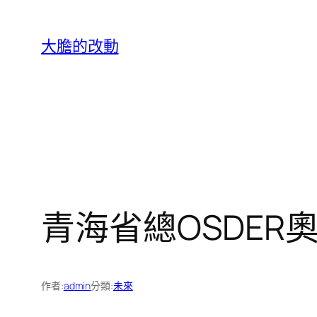
跳
至
大膽的改動
主
要
內
容
青海省總OSDE
作者:
admin
分類:
未來