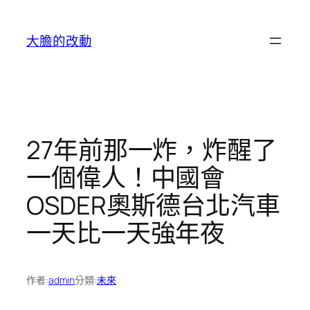
跳
至
大膽的改動
主
要
內
容
27年前那一炸，炸醒了
一個偉人！中國會
OSDER奧斯德台北汽車
一天比一天強年夜
作者:
admin
分類:
未來