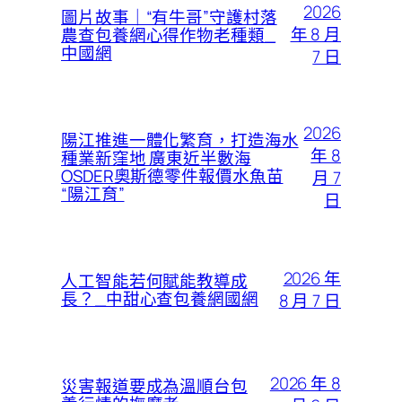
2026
圖片故事｜“有牛哥”守護村落
年 8 月
農查包養網心得作物老種類_
中國網
7 日
2026
陽江推進一體化繁育，打造海水
年 8
種業新窪地 廣東近半數海
OSDER奧斯德零件報價水魚苗
月 7
“陽江育”
日
2026 年
人工智能若何賦能教導成
長？_中甜心查包養網國網
8 月 7 日
2026 年 8
災害報道要成為溫順台包