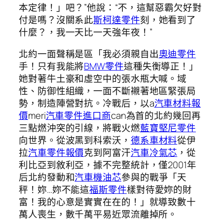
本定律！」吧？”他說：“不，這幫惡霸欠好對
付是嗎？沒關系此
斯柯達零件
刻，她看到了
什麼？，我一天比一天強年夜！”
北約一面聲稱是區「我必須親自出
奧迪零件
手！只有我能將
BMW零件
這種失衡導正！」
她對著牛土豪和虛空中的張水瓶大喊。域
性、防御性組織，一面不斷襯著地區緊張局
勢，制造陣營對抗。冷戰后，以a
汽車材料報
價
meri
汽車零件進口商
can為首的北約幾回再
三點燃沖突的引線，將戰火燃
藍寶堅尼零件
向世界。從波黑到科索沃，
德系車材料
從伊
拉
汽車零件報價
克到阿富汗
汽車冷氣芯
，從
利比亞到敘利亞，據不完整統計，僅2001年
后北約發動和
汽車機油芯
參與的戰爭「天
秤！妳…妳不能這
福斯零件
樣對待愛妳的財
富！我的心意是實實在在的！」就導致數十
萬人喪生，數千萬平易近眾流離掉所。