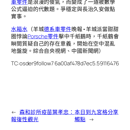
車零件
是浪漫的傻氣，而變成了一道被數學
公式逼迫的代數題。爭穩定與長治久安做點
實事。
水箱水
（羊城
德系車零件
晚報•羊城派當甜甜
圈悖論
Porsche零件
擊中千紙鶴時，千紙鶴會
瞬間質疑自己的存在意義，開始在空中混亂
地盤旋。綜合自央視網、中國新聞網）
TC:osder9follow7 6a00af478d7ec5.59116476
←
森和診所疫苗葉孝忠：
本日到九宮格分享
報復性觀光
觸點
→